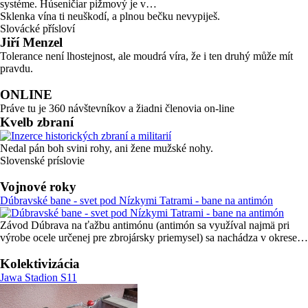
systéme. Húseničiar pižmový je v…
Sklenka vína ti neuškodí, a plnou bečku nevypiješ.
Slovácké přísloví
Jiří Menzel
Tolerance není lhostejnost, ale moudrá víra, že i ten druhý může mít
pravdu.
ONLINE
Práve tu je 360 návštevníkov a žiadni členovia on-line
Kvelb zbraní
Nedal pán boh svini rohy, ani žene mužské nohy.
Slovenské príslovie
Vojnové roky
Dúbravské bane - svet pod Nízkymi Tatrami - bane na antimón
Závod Dúbrava na ťažbu antimónu (antimón sa využíval najmä pri
výrobe ocele určenej pre zbrojársky priemysel) sa nachádza v okrese…
Kolektivizácia
Jawa Stadion S11