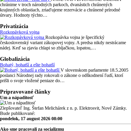
chránime v troch národných parkoch, dvanástich chránených
krajinných oblastiach, zriad'ujeme rezervácie a chránené prírodné
útvary. Hodnoty týchto…
Privatizácia
Rozkopávková vojna
Rozkopávka vojna je špecifický
československý variant zákopovej vojny. A predsa nikdy nestrácame
nádej. Keď sa zjavia chlapi so zbíjačkou, lopatou,…
Globalizácia
Bohatý, bohatší a ešte bohatší
V slovenskom parlamente 18.5.2005
poslanci Národnej rady rokovali o zákone o odškodnení ľudí, ktorí
prišli o svoje vložené peniaze do…
Pripravované články
Um a nápaditosť
Zlepšovateľ Ing. Štefan Melichárek z n. p. Elektrosvit, Nové Zámky.
Bude publikované:
pondelok, 17 august 2026 08:00
Ako sme pracovali za socializmu