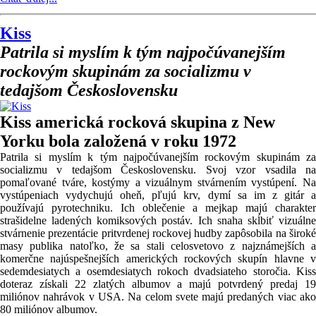
Kiss
Patrila si myslím k tým najpočúvanejším
rockovým skupinám za socializmu v
tedajšom Československu
Kiss americká rocková skupina z New
Yorku bola založená v roku 1972
Patrila si myslím k tým najpočúvanejším rockovým skupinám za
socializmu v tedajšom Československu. Svoj vzor vsadila na
pomaľované tváre, kostýmy a vizuálnym stvárnením vystúpení. Na
vystúpeniach vydychujú oheň, pľujú krv, dymí sa im z gitár a
používajú pyrotechniku. Ich oblečenie a mejkap majú charakter
strašidelne ladených komiksových postáv. Ich snaha skĺbiť vizuálne
stvárnenie prezentácie pritvrdenej rockovej hudby zapôsobila na široké
masy publika natoľko, že sa stali celosvetovo z najznámejších a
komerčne najúspešnejších amerických rockových skupín hlavne v
sedemdesiatych a osemdesiatych rokoch dvadsiateho storočia. Kiss
doteraz získali 22 zlatých albumov a majú potvrdený predaj 19
miliónov nahrávok v USA. Na celom svete majú predaných viac ako
80 miliónov albumov.