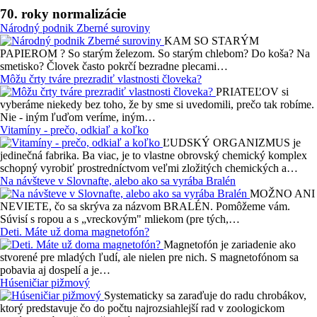
70. roky normalizácie
Národný podnik Zberné suroviny
KAM SO STARÝM
PAPIEROM ? So starým železom. So starým chlebom? Do koša? Na
smetisko? Človek často pokrčí bezradne plecami…
Môžu črty tváre prezradiť vlastnosti človeka?
PRIATEĽOV si
vyberáme niekedy bez toho, že by sme si uvedomili, prečo tak robíme.
Nie - iným ľuďom veríme, iným…
Vitamíny - prečo, odkiaľ a koľko
ĽUDSKÝ ORGANIZMUS je
jedinečná fabrika. Ba viac, je to vlastne obrovský chemický komplex
schopný vyrobiť prostredníctvom veľmi zložitých chemických a…
Na návšteve v Slovnafte, alebo ako sa vyrába Bralén
MOŽNO ANI
NEVIETE, čo sa skrýva za názvom BRALÉN. Pomôžeme vám.
Súvisí s ropou a s „vreckovým" mliekom (pre tých,…
Deti. Máte už doma magnetofón?
Magnetofón je zariadenie ako
stvorené pre mladých ľudí, ale nielen pre nich. S magnetofónom sa
pobavia aj dospelí a je…
Húseničiar pižmový
Systematicky sa zaraďuje do radu chrobákov,
ktorý predstavuje čo do počtu najrozsiahlejší rad v zoologickom