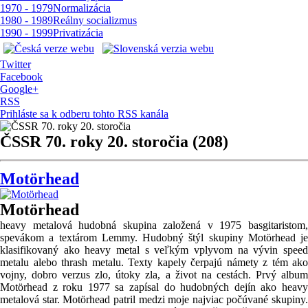
1970 - 1979
Normalizácia
1980 - 1989
Reálny socializmus
1990 - 1999
Privatizácia
Twitter
Facebook
Google+
RSS
Prihláste sa k odberu tohto RSS kanála
ČSSR 70. roky 20. storočia (208)
Motörhead
Motörhead
heavy metalová hudobná skupina založená v 1975 basgitaristom,
spevákom a textárom Lemmy. Hudobný štýl skupiny Motörhead je
klasifikovaný ako heavy metal s veľkým vplyvom na vývin speed
metalu alebo thrash metalu. Texty kapely čerpajú námety z tém ako
vojny, dobro verzus zlo, útoky zla, a život na cestách. Prvý album
Motörhead z roku 1977 sa zapísal do hudobných dejín ako heavy
metalová star. Motörhead patril medzi moje najviac počúvané skupiny.