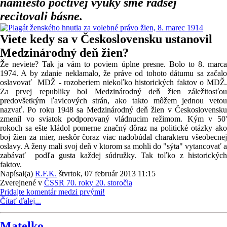
namiesto poctivej výuky sme radšej
recitovali básne.
Viete kedy sa v Československu ustanovil
Medzinárodný deň žien?
Že neviete? Tak ja vám to poviem úplne presne. Bolo to 8. marca
1974. A by zdanie neklamalo, že práve od tohoto dátumu sa začalo
oslavovať MDŽ - rozoberiem niekoľko historických faktov o MDŽ.
Za prvej republiky bol Medzinárodný deň žien záležitosťou
predovšetkým ľavicových strán, ako takto môžem jednou vetou
nazvať. Po roku 1948 sa Medzinárodný deň žien v Československu
zmenil vo sviatok podporovaný vládnucim režimom. Kým v 50'
rokoch sa ešte kládol pomerne značný dôraz na politické otázky ako
boj žien za mier, neskôr čoraz viac nadobúdal charakteru všeobecnej
oslavy. A ženy mali svoj deň v ktorom sa mohli do "sýta" vytancovať a
zabávať podľa gusta každej súdružky. Tak toľko z historických
faktov.
Napísal(a)
R.F.K.
štvrtok, 07 február 2013 11:15
Zverejnené v
ČSSR 70. roky 20. storočia
Pridajte komentár medzi prvými!
Čítať ďalej...
Matelko