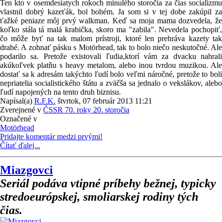
Ten kto v osemdesiatych rokoch minulého storočia za čias socializmu
vlastnil dobrý kazeťák, bol bohém. Ja som si v tej dobe zakúpil za
ťažké peniaze môj prvý walkman. Keď sa moja mama dozvedela, že
koľko stála tá malá krabička, skoro ma "zabila". Nevedela pochopiť,
čo môže byť na tak malom prístroji, ktoré len prehráva kazety tak
drahé. A zohnať pásku s Motörhead, tak to bolo niečo neskutočné. Ale
podarilo sa. Pretože existovali ľudia,ktorí vám za dvacku nahrali
akúkoľvek platňu s heavy metalom, alebo inou tvrdou muzikou. Ale
dostať sa k adresám takýchto ľudí bolo veľmi náročné, pretože to boli
nepriatelia socialistického štátu a zväčša sa jednalo o vekslákov, alebo
ľudí napojených na tento druh biznisu.
Napísal(a)
R.F.K.
štvrtok, 07 február 2013 11:21
Zverejnené v
ČSSR 70. roky 20. storočia
Označené v
Motörhead
Pridajte komentár medzi prvými!
Čítať ďalej...
Miazgovci
Seriál podáva vtipné príbehy bežnej, typicky
stredoeurópskej, smoliarskej rodiny tých
čias.