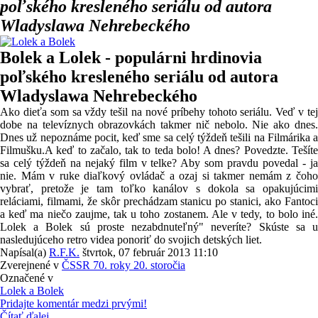
poľského kresleného seriálu od autora
Wladyslawa Nehrebeckého
Bolek a Lolek - populárni hrdinovia
poľského kresleného seriálu od autora
Wladyslawa Nehrebeckého
Ako dieťa som sa vždy tešil na nové príbehy tohoto seriálu. Veď v tej
dobe na televíznych obrazovkách takmer nič nebolo. Nie ako dnes.
Dnes už nepoznáme pocit, keď sme sa celý týždeň tešili na Filmárika a
Filmušku.A keď to začalo, tak to teda bolo! A dnes? Povedzte. Tešíte
sa celý týždeň na nejaký film v telke? Aby som pravdu povedal - ja
nie. Mám v ruke diaľkový ovládač a ozaj si takmer nemám z čoho
vybrať, pretože je tam toľko kanálov s dokola sa opakujúcimi
reláciami, filmami, že skôr prechádzam stanicu po stanici, ako Fantoci
a keď ma niečo zaujme, tak u toho zostanem. Ale v tedy, to bolo iné.
Lolek a Bolek sú proste nezabdnuteľný" neveríte? Skúste sa u
nasledujúceho retro videa ponoriť do svojich detských liet.
Napísal(a)
R.F.K.
štvrtok, 07 február 2013 11:10
Zverejnené v
ČSSR 70. roky 20. storočia
Označené v
Lolek a Bolek
Pridajte komentár medzi prvými!
Čítať ďalej...