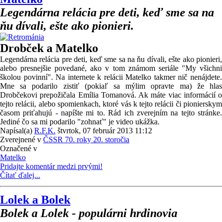
Legendárna relácia pre deti, keď sme sa na
ňu dívali, ešte ako pionieri.
Drobček a Matelko
Legendárna relácia pre deti, keď sme sa na ňu dívali, ešte ako pionieri,
alebo presnejšie povedané, ako v tom známom seriále "My všichni
školou povinní". Na internete k relácii Matelko takmer nič nenájdete.
Mne sa podarilo zistiť (pokiaľ sa mýlim opravte ma) že hlas
Drobčekovi prepožičala Emília Tomanová. Ak máte viac informácií o
tejto relácii, alebo spomienkach, ktoré vás k tejto relácii či pionierskym
časom priťahujú - napíšte mi to. Rád ich zverejním na tejto stránke.
Jediné čo sa mi podarilo "zohnať" je video ukážka.
Napísal(a)
R.F.K.
štvrtok, 07 február 2013 11:12
Zverejnené v
ČSSR 70. roky 20. storočia
Označené v
Matelko
Pridajte komentár medzi prvými!
Čítať ďalej...
Lolek a Bolek
Bolek a Lolek - populárni hrdinovia