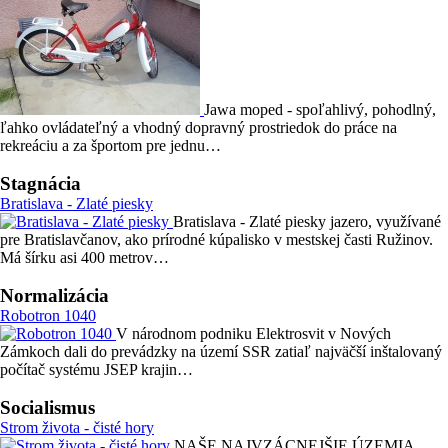
Jawa moped - spoľahlivý, pohodlný,
ľahko ovládateľný a vhodný dopravný prostriedok do práce na
rekreáciu a za športom pre jednu…
Stagnácia
Bratislava - Zlaté piesky
Bratislava - Zlaté piesky jazero, využívané
pre Bratislavčanov, ako prírodné kúpalisko v mestskej časti Ružinov.
Má šírku asi 400 metrov…
Normalizácia
Robotron 1040
V národnom podniku Elektrosvit v Nových
Zámkoch dali do prevádzky na území SSR zatiaľ najväčší inštalovaný
počítač systému JSEP krajin…
Socialismus
Strom života - čisté hory
NAŠE NAJVZÁCNEJŠIE ÚZEMIA