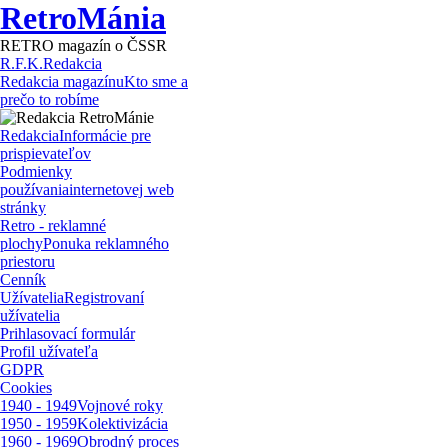
RetroMánia
RETRO magazín o ČSSR
R.F.K.
Redakcia
Redakcia magazínu
Kto sme a
prečo to robíme
Redakcia
Informácie pre
prispievateľov
Podmienky
používania
internetovej web
stránky
Retro - reklamné
plochy
Ponuka reklamného
priestoru
Cenník
Užívatelia
Registrovaní
užívatelia
Prihlasovací formulár
Profil užívateľa
GDPR
Cookies
1940 - 1949
Vojnové roky
1950 - 1959
Kolektivizácia
1960 - 1969
Obrodný proces