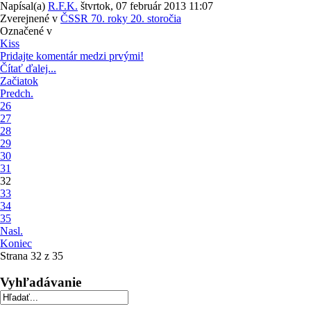
Napísal(a)
R.F.K.
štvrtok, 07 február 2013 11:07
Zverejnené v
ČSSR 70. roky 20. storočia
Označené v
Kiss
Pridajte komentár medzi prvými!
Čítať ďalej...
Začiatok
Predch.
26
27
28
29
30
31
32
33
34
35
Nasl.
Koniec
Strana 32 z 35
Vyhľadávanie