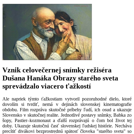
Vznik celovečernej snímky režiséra
Dušana Hanáka Obrazy starého sveta
sprevádzalo viacero ťažkostí
Ale napriek týmto ťažkostiam vytvoril pozoruhodné dielo, ktoré
dovolím si tvrdiť, nemá v dejinách slovenskej kinematografie
obdobu. Film rozpráva skutočné príbehy ľudí, ich osud a ukazuje
Slovensko v skutočnej realite. Jednotlivé postavy snímky, Babka zo
šopy, Pastier–kozmonaut a ďalší rozprávajú o čom bol život tej
doby. Ukazuje skutočnú časť slovenskej ľudskej histórie. Necháva
precítiť divákovi bezprostrednú spätosť človeka "starého sveta" so