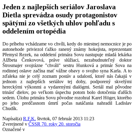
Jeden z najlepších seriálov Jaroslava
Dietla sprevádza osudy protagonistov
spätými zo všetkých uhlov pohľadu s
oddelením ortopédia
Do príbehu vchádzame vo chvíli, kedy do miestnej nemocnice je po
autonehode priviezol ťažko ranený známy hokejista, reprezentant
Přemysl Rezek, na oddelení primára Sovu nastupuje mladá lekárka
Alžbeta Čenkovová, práve slúžiaci, nezabudnuteľný doktor
Štrosmajer svojrázne "chváli" sestru Hunková a primár Sova na
rodinnej oslave začína mať vážne obavy o svojho syna Karla. A to
zďaleka nie je celý zoznam postáv a udalostí, ktoré nás čakajú v
jednom z najlepších seriálov tej doby, podporený skvelými
hereckými výkonmi a vydarenými dialógmi. Seriál mal pôvodne
trinásť dielov, po veľkom úspechu potom bolo dotočenia ďalších
sedem. Úlohu primára Sovu pôvodne rozohral Karel Höger, ktorého
po jeho predčasnom úmrtí počas natáčania nahradil Ladislav
Chudík.
Napísal(a)
R.F.K.
štvrtok, 07 február 2013 11:23
Zverejnené v
ČSSR 70. roky 20. storočia
Označené v