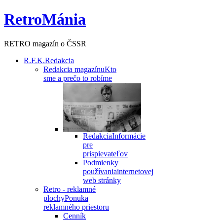
RetroMánia
RETRO magazín o ČSSR
R.F.K.
Redakcia
Redakcia magazínu
Kto
sme a prečo to robíme
Redakcia
Informácie
pre
prispievateľov
Podmienky
používania
internetovej
web stránky
Retro - reklamné
plochy
Ponuka
reklamného priestoru
Cenník