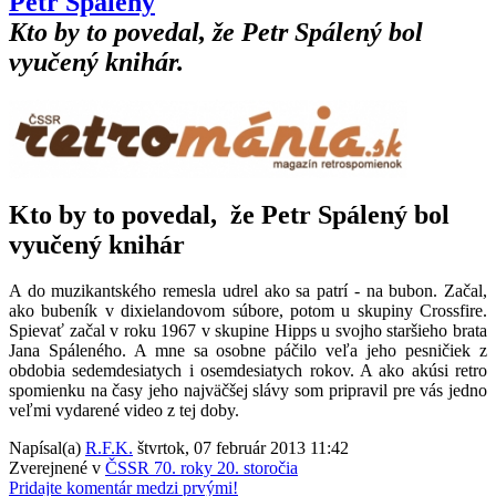
Petr Spálený
Kto by to povedal, že Petr Spálený bol
vyučený knihár.
Kto by to povedal, že Petr Spálený bol
vyučený knihár
A do muzikantského remesla udrel ako sa patrí - na bubon. Začal,
ako bubeník v dixielandovom súbore, potom u skupiny Crossfire.
Spievať začal v roku 1967 v skupine Hipps u svojho staršieho brata
Jana Spáleného. A mne sa osobne páčilo veľa jeho pesničiek z
obdobia sedemdesiatych i osemdesiatych rokov. A ako akúsi retro
spomienku na časy jeho najväčšej slávy som pripravil pre vás jedno
veľmi vydarené video z tej doby.
Napísal(a)
R.F.K.
štvrtok, 07 február 2013 11:42
Zverejnené v
ČSSR 70. roky 20. storočia
Pridajte komentár medzi prvými!