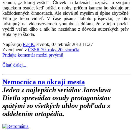
zemou, „z ktorej vyšiel“. Človek na kolenách rozpráva o svojom
tragickom osude, keď prišiel o nohy, pričom kamera ho sleduje pri
každodenných činnostiach. Ale slová sú myslím si úplne zbytočné.
Film je treba vidieť. V čase písania tohoto príspevku, je film
prístupný na videoserveroch youtube a dúfam, že v tejto pozícii
vydrží veľmi dlho a nik ho neztiahne z dôvodu autorských práv.
Bola by to škoda.
Napísal(a)
R.F.K.
štvrtok, 07 február 2013 11:27
Zverejnené v
ČSSR 70. roky 20. storočia
Pridajte komentár medzi prvými!
Čítať ďalej...
Nemocnica na okraji mesta
Jeden z najlepších seriálov Jaroslava
Dietla sprevádza osudy protagonistov
spätými zo všetkých uhlov pohľadu s
oddelením ortopédia.