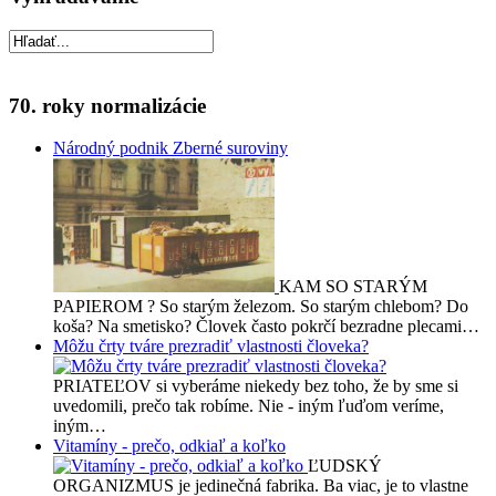
70. roky normalizácie
Národný podnik Zberné suroviny
KAM SO STARÝM
PAPIEROM ? So starým železom. So starým chlebom? Do
koša? Na smetisko? Človek často pokrčí bezradne plecami…
Môžu črty tváre prezradiť vlastnosti človeka?
PRIATEĽOV si vyberáme niekedy bez toho, že by sme si
uvedomili, prečo tak robíme. Nie - iným ľuďom veríme,
iným…
Vitamíny - prečo, odkiaľ a koľko
ĽUDSKÝ
ORGANIZMUS je jedinečná fabrika. Ba viac, je to vlastne