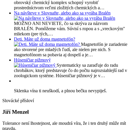
obrovský chemický komplex schopný vyrobiť
prostredníctvom veľmi zložitých chemických a…
Na návšteve v Slovnafte, alebo ako sa vyrába Bralén
MOŽNO ANI NEVIETE, čo sa skrýva za názvom
BRALÉN. Pomôžeme vám. Súvisí s ropou a s „vreckovým"
mliekom (pre tých,…
Deti. Máte už doma magnetofón?
Magnetofón je zariadenie
ako stvorené pre mladých ľudí, ale nielen pre nich. S
magnetofónom sa pobavia aj dospelí a je…
Húseničiar pižmový
Systematicky sa zaraďuje do radu
chrobákov, ktorý predstavuje čo do počtu najrozsiahlejší rad v
zoologickom systéme. Húseničiar pižmový je v…
Sklenka vína ti neuškodí, a plnou bečku nevypiješ.
Slovácké přísloví
Jiří Menzel
Tolerance není lhostejnost, ale moudrá víra, že i ten druhý může mít
pravdu.