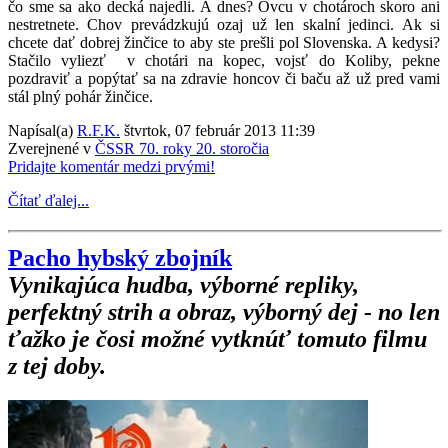
čo sme sa ako decká najedli. A dnes? Ovcu v chotároch skoro ani
nestretnete. Chov prevádzkujú ozaj už len skalní jedinci. Ak si
chcete dať dobrej žinčice to aby ste prešli pol Slovenska. A kedysi?
Stačilo vyliezť v chotári na kopec, vojsť do Koliby, pekne
pozdraviť a popýtať sa na zdravie honcov či baču až už pred vami
stál plný pohár žinčice.
Napísal(a)
R.F.K.
štvrtok, 07 február 2013 11:39
Zverejnené v
ČSSR 70. roky 20. storočia
Pridajte komentár medzi prvými!
Čítať ďalej...
Pacho hybský zbojník
Vynikajúca hudba, výborné repliky,
perfektný strih a obraz, výborný dej - no len
ťažko je čosi možné vytknúť tomuto filmu
z tej doby.