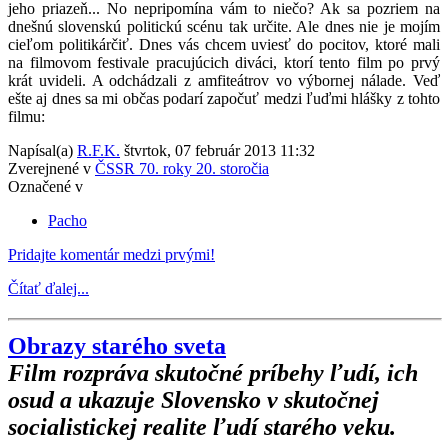
jeho priazeň... No nepripomína vám to niečo? Ak sa pozriem na
dnešnú slovenskú politickú scénu tak určite. Ale dnes nie je mojím
cieľom politikárčiť. Dnes vás chcem uviesť do pocitov, ktoré mali
na filmovom festivale pracujúcich diváci, ktorí tento film po prvý
krát uvideli. A odchádzali z amfiteátrov vo výbornej nálade. Veď
ešte aj dnes sa mi občas podarí započuť medzi ľuďmi hlášky z tohto
filmu:
Napísal(a)
R.F.K.
štvrtok, 07 február 2013 11:32
Zverejnené v
ČSSR 70. roky 20. storočia
Označené v
Pacho
Pridajte komentár medzi prvými!
Čítať ďalej...
Obrazy starého sveta
Film rozpráva skutočné príbehy ľudí, ich
osud a ukazuje Slovensko v skutočnej
socialistickej realite ľudí starého veku.