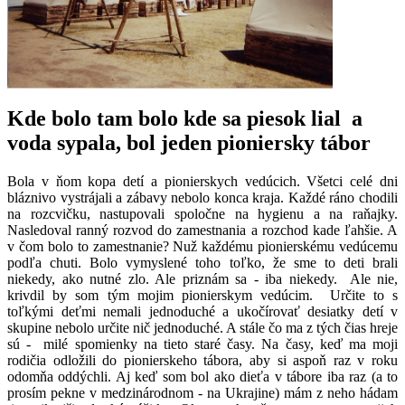
Kde bolo tam bolo kde sa piesok lial a
voda sypala, bol jeden pioniersky tábor
Bola v ňom kopa detí a pionierskych vedúcich. Všetci celé dni
bláznivo vystrájali a zábavy nebolo konca kraja. Každé ráno chodili
na rozcvičku, nastupovali spoločne na hygienu a na raňajky.
Nasledoval ranný rozvod do zamestnania a rozchod kade ľahšie. A
v čom bolo to zamestnanie? Nuž každému pionierskému vedúcemu
podľa chuti. Bolo vymyslené toho toľko, že sme to deti brali
niekedy, ako nutné zlo. Ale priznám sa - iba niekedy. Ale nie,
krivdil by som tým mojim pionierskym vedúcim. Určite to s
toľkými deťmi nemali jednoduché a ukočírovať desiatky detí v
skupine nebolo určite nič jednoduché. A stále čo ma z tých čias hreje
sú - milé spomienky na tieto staré časy. Na časy, keď ma moji
rodičia odložili do pionierskeho tábora, aby si aspoň raz v roku
odomňa oddýchli. Aj keď som bol ako dieťa v tábore iba raz (a to
prosím pekne v medzinárodnom - na Ukrajine) mám z neho hádam