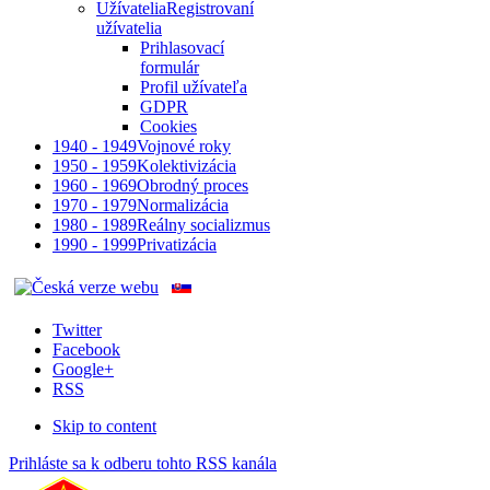
Užívatelia
Registrovaní
užívatelia
Prihlasovací
formulár
Profil užívateľa
GDPR
Cookies
1940 - 1949
Vojnové roky
1950 - 1959
Kolektivizácia
1960 - 1969
Obrodný proces
1970 - 1979
Normalizácia
1980 - 1989
Reálny socializmus
1990 - 1999
Privatizácia
Twitter
Facebook
Google+
RSS
Skip to content
Prihláste sa k odberu tohto RSS kanála