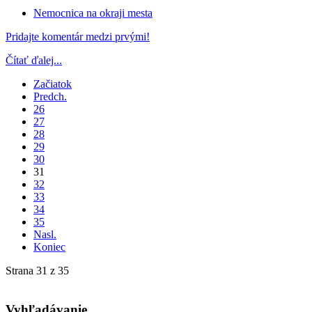
Nemocnica na okraji mesta
Pridajte komentár medzi prvými!
Čítať ďalej...
Začiatok
Predch.
26
27
28
29
30
31
32
33
34
35
Nasl.
Koniec
Strana 31 z 35
Vyhľadávanie