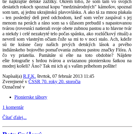
tie najkrajšie detské zážitky. Okrem toho, že som tam vo svojich
desiatich rokoch spoznal kopu "medzinárodných" kámošov, spoznal
som tam, aj jednu ukrajinskú plavovlásku. A ako tá za mnou plakala
- ten posledný deň pred odchodom, keď som večer zaspával s jej
menom na perách a ráno som sa s úžasom prebudil s napastovanou
tvárou (rovesníci natierali svoje obete zubnou pastou a to hlavne tvár
a niekdy i celé nezakryté telo počas spánku, ako rozlúčkový rituál) a
neveril som vlastným očiam čože sa mi to v noci stalo. Ach, kdeže
sú tie krásne časy našich prvých detských lások a prvého
indiánskeho bojového pomaľovania zubnou pastou značky Flóra. A
čo vy priatelia. Pamätáte si ešte na toto obdobie? Nájdete
ešte fotografie s hrdou tvárou a uviazanou pionierskou šatkou na
modrej košeli? Áno? Tak mi ich aj s vašim príbehom pošlite!
Napísal(a)
R.F.K.
štvrtok, 07 február 2013 11:45
Zverejnené v
ČSSR 70. roky 20. storočia
Označené v
Pionierske tábory
1 komentár
Čítať ďalej...