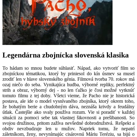
Legendárna zbojnícka slovenská klasika
To hádam so mnou budete súhlasiť. Nápad, ako vytvoriť film so
zbojníckou tématikou, ktorý by priniesol do kín úsmev sa musel
zrodiť len v hlave slovenského génia. Filmová tvorba 70. rokov má
ozaj niečo do seba. Vynikajúca hudba, výborné repliky, perfektný
strih a obraz, výborný dej - no len ťažko je čosi možné vytknúť
tomuto filmu z tej doby. Všetci vieme, že Pacho nie je historická
postava, ale ide o model vysnívaného zbojníka, ktorý okrem toho,
že bohatým berie a chudobným dáva, neznáša krivdy a feudálny
útlak. Častejšie ako svaly používa rozum. Vie si poradiť v každej
situácii za pomoci sebe tak vlastnej šikovnosti a prešibanosti. So
svojou družinou, pritom zažíva nevšedné dobrodružstvá. Rešpekt a
obdiv nevzbudzuje len u mužov. Napriek tomu, že nepatrí
záletníkom, ženy, nevynímajúc cisárovnú Máriu Teréziu, sa bijú o