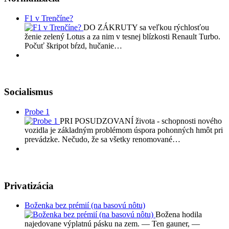
F1 v Trenčíne?
DO ZÁKRUTY sa veľkou rýchlosťou
ženie zelený Lotus a za nim v tesnej blízkosti Renault Turbo.
Počuť škripot bŕzd, hučanie…
Socialismus
Probe 1
PRI POSUDZOVANÍ života - schopnosti nového
vozidla je základným problémom úspora pohonných hmôt pri
prevádzke. Nečudo, že sa všetky renomované…
Privatizácia
Boženka bez prémií (na basovú nôtu)
Božena hodila
najedovane výplatnú pásku na zem. — Ten gauner, —