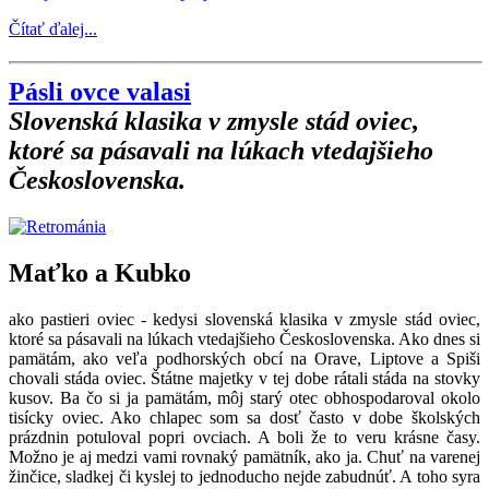
Čítať ďalej...
Pásli ovce valasi
Slovenská klasika v zmysle stád oviec,
ktoré sa pásavali na lúkach vtedajšieho
Československa.
Maťko a Kubko
ako pastieri oviec - kedysi slovenská klasika v zmysle stád oviec,
ktoré sa pásavali na lúkach vtedajšieho Československa. Ako dnes si
pamätám, ako veľa podhorských obcí na Orave, Liptove a Spiši
chovali stáda oviec. Štátne majetky v tej dobe rátali stáda na stovky
kusov. Ba čo si ja pamätám, môj starý otec obhospodaroval okolo
tisícky oviec. Ako chlapec som sa dosť často v dobe školských
prázdnin potuloval popri ovciach. A boli že to veru krásne časy.
Možno je aj medzi vami rovnaký pamätník, ako ja. Chuť na varenej
žinčice, sladkej či kyslej to jednoducho nejde zabudnúť. A toho syra