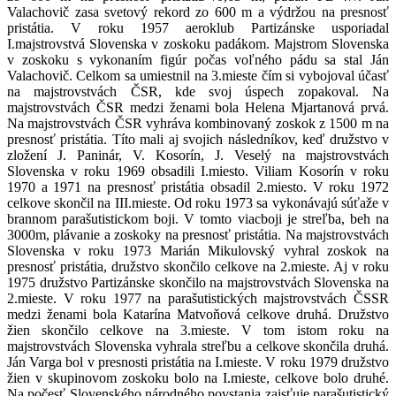
Valachovič zasa svetový rekord zo 600 m a výdržou na presnosť
pristátia. V roku 1957 aeroklub Partizánske usporiadal
I.majstrovstvá Slovenska v zoskoku padákom. Majstrom Slovenska
v zoskoku s vykonaním figúr počas voľného pádu sa stal Ján
Valachovič. Celkom sa umiestnil na 3.mieste čím si vybojoval účasť
na majstrovstvách ČSR, kde svoj úspech zopakoval. Na
majstrovstvách ČSR medzi ženami bola Helena Mjartanová prvá.
Na majstrovstvách ČSR vyhráva kombinovaný zoskok z 1500 m na
presnosť pristátia. Títo mali aj svojich následníkov, keď družstvo v
zložení J. Paninár, V. Kosorín, J. Veselý na majstrovstvách
Slovenska v roku 1969 obsadili I.miesto. Viliam Kosorín v roku
1970 a 1971 na presnosť pristátia obsadil 2.miesto. V roku 1972
celkove skončil na III.mieste. Od roku 1973 sa vykonávajú súťaže v
brannom parašutistickom boji. V tomto viacboji je streľba, beh na
3000m, plávanie a zoskoky na presnosť pristátia. Na majstrovstvách
Slovenska v roku 1973 Marián Mikulovský vyhral zoskok na
presnosť pristátia, družstvo skončilo celkove na 2.mieste. Aj v roku
1975 družstvo Partizánske skončilo na majstrovstvách Slovenska na
2.mieste. V roku 1977 na parašutistických majstrovstvách ČSSR
medzi ženami bola Katarína Matvoňová celkove druhá. Družstvo
žien skončilo celkove na 3.mieste. V tom istom roku na
majstrovstvách Slovenska vyhrala streľbu a celkove skončila druhá.
Ján Varga bol v presnosti pristátia na I.mieste. V roku 1979 družstvo
žien v skupinovom zoskoku bolo na I.mieste, celkove bolo druhé.
Na počesť Slovenského národného povstania zaisťuje parašutistický