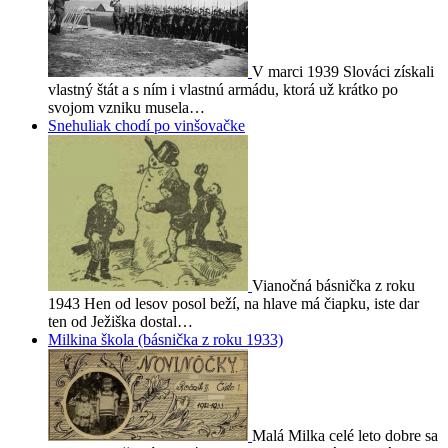
V marci 1939 Slováci získali
vlastný štát a s ním i vlastnú armádu, ktorá už krátko po
svojom vzniku musela…
Snehuliak chodí po vinšovačke
Vianočná básnička z roku
1943 Hen od lesov posol beží, na hlave má čiapku, iste dar
ten od Ježiška dostal…
Milkina škola (básnička z roku 1933)
Malá Milka celé leto dobre sa