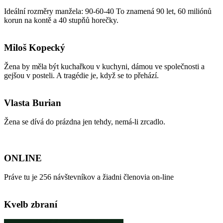
Ideální rozměry manžela: 90-60-40 To znamená 90 let, 60 miliónů
korun na kontě a 40 stupňů horečky.
Miloš Kopecký
Žena by měla být kuchařkou v kuchyni, dámou ve společnosti a
gejšou v posteli. A tragédie je, když se to přehází.
Vlasta Burian
Žena se dívá do prázdna jen tehdy, nemá-li zrcadlo.
ONLINE
Práve tu je 256 návštevníkov a žiadni členovia on-line
Kvelb zbraní