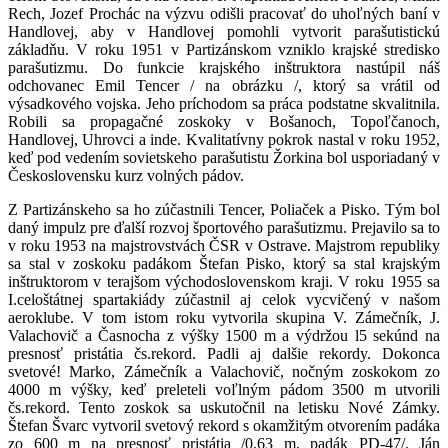
Rech, Jozef Prochác na výzvu odišli pracovať do uhoľných baní v
Handlovej, aby v Handlovej pomohli vytvorit parašutistickú
základňu. V roku 1951 v Partizánskom vzniklo krajské stredisko
parašutizmu. Do funkcie krajského inštruktora nastúpil náš
odchovanec Emil Tencer / na obrázku /, ktorý sa vrátil od
výsadkového vojska. Jeho príchodom sa práca podstatne skvalitnila.
Robili sa propagačné zoskoky v Bošanoch, Topoľčanoch,
Handlovej, Uhrovci a inde. Kvalitatívny pokrok nastal v roku 1952,
keď pod vedením sovietskeho parašutistu Žorkina bol usporiadaný v
Československu kurz volných pádov.
Z Partizánskeho sa ho zúčastnili Tencer, Poliaček a Pisko. Tým bol
daný impulz pre ďalší rozvoj športového parašutizmu. Prejavilo sa to
v roku 1953 na majstrovstvách ČSR v Ostrave. Majstrom republiky
sa stal v zoskoku padákom Štefan Pisko, ktorý sa stal krajským
inštruktorom v terajšom východoslovenskom kraji. V roku 1955 sa
I.celoštátnej spartakiády zúčastnil aj celok vycvičený v našom
aeroklube. V tom istom roku vytvorila skupina V. Zámečník, J.
Valachovič a Časnocha z výšky 1500 m a výdržou l5 sekúnd na
presnosť pristátia čs.rekord. Padli aj dalšie rekordy. Dokonca
svetové! Marko, Zámečník a Valachovič, nočným zoskokom zo
4000 m výšky, keď preleteli voľlným pádom 3500 m utvorili
čs.rekord. Tento zoskok sa uskutočnil na letisku Nové Zámky.
Štefan Švarc vytvoril svetový rekord s okamžitým otvorením padáka
zo 600 m na presnosť pristátia /0,63 m, padák PD-47/. Ján