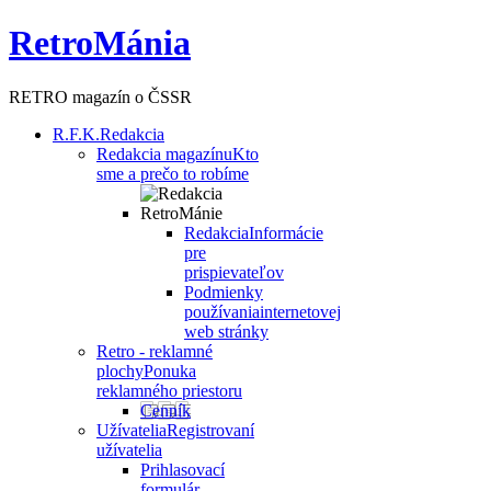
RetroMánia
RETRO magazín o ČSSR
R.F.K.
Redakcia
Redakcia magazínu
Kto
sme a prečo to robíme
Redakcia
Informácie
pre
prispievateľov
Podmienky
používania
internetovej
web stránky
Retro - reklamné
plochy
Ponuka
reklamného priestoru
Cenník
Užívatelia
Registrovaní
užívatelia
Prihlasovací
formulár