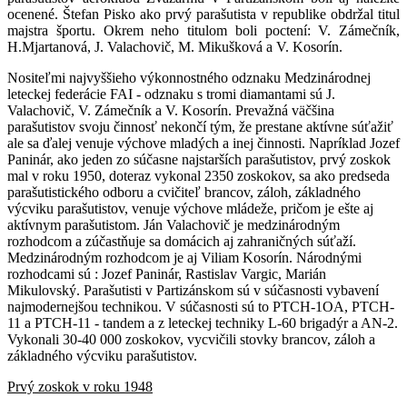
ocenené. Štefan Pisko ako prvý parašutista v republike obdržal titul
majstra športu. Okrem neho titulom boli poctení: V. Zámečník,
H.Mjartanová, J. Valachovič, M. Mikušková a V. Kosorín.
Nositeľmi najvyššieho výkonnostného odznaku Medzinárodnej
leteckej federácie FAI - odznaku s tromi diamantami sú J.
Valachovič, V. Zámečník a V. Kosorín. Prevažná väčšina
parašutistov svoju činnosť nekončí tým, že prestane aktívne súťažiť
ale sa ďalej venuje výchove mladých a inej činnosti. Napríklad Jozef
Paninár, ako jeden zo súčasne najstarších parašutistov, prvý zoskok
mal v roku 1950, doteraz vykonal 2350 zoskokov, sa ako predseda
parašutistického odboru a cvičiteľ brancov, záloh, základného
výcviku parašutistov, venuje výchove mládeže, pričom je ešte aj
aktívnym parašutistom. Ján Valachovič je medzinárodným
rozhodcom a zúčastňuje sa domácich aj zahraničných súťaží.
Medzinárodným rozhodcom je aj Viliam Kosorín. Národnými
rozhodcami sú : Jozef Paninár, Rastislav Vargic, Marián
Mikulovský. Parašutisti v Partizánskom sú v súčasnosti vybavení
najmodernejšou technikou. V súčasnosti sú to PTCH-1OA, PTCH-
11 a PTCH-11 - tandem a z leteckej techniky L-60 brigadýr a AN-2.
Vykonali 30-40 000 zoskokov, vycvičili stovky brancov, záloh a
základného výcviku parašutistov.
Prvý zoskok v roku 1948