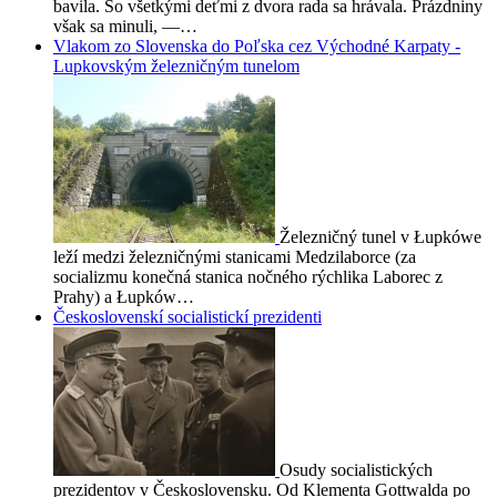
bavila. So všetkými deťmi z dvora rada sa hrávala. Prázdniny
však sa minuli, —…
Vlakom zo Slovenska do Poľska cez Východné Karpaty -
Lupkovským železničným tunelom
Železničný tunel v Łupkówe
leží medzi železničnými stanicami Medzilaborce (za
socializmu konečná stanica nočného rýchlika Laborec z
Prahy) a Łupków…
Československí socialistickí prezidenti
Osudy socialistických
prezidentov v Československu. Od Klementa Gottwalda po