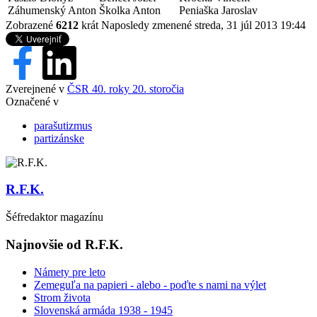
Záhumenský Anton
Školka Anton
Peniaška Jaroslav
Zobrazené
6212
krát
Naposledy zmenené streda, 31 júl 2013 19:44
Zverejnené v
ČSR 40. roky 20. storočia
Označené v
parašutizmus
partizánske
R.F.K.
Šéfredaktor magazínu
Najnovšie od R.F.K.
Námety pre leto
Zemeguľa na papieri - alebo - poďte s nami na výlet
Strom života
Slovenská armáda 1938 - 1945