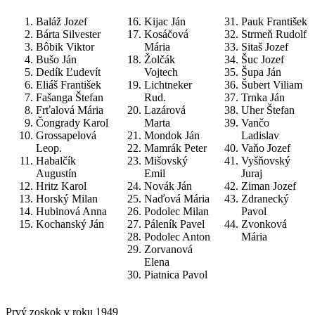
Baláž Jozef
Kijac Ján
Pauk František
Bárta Silvester
Kosáčová
Strmeň Rudolf
Bôbik Viktor
Mária
Sitaš Jozef
Bušo Ján
Žolčák
Šuc Jozef
Dedík Ľudevít
Vojtech
Šupa Ján
Eliáš František
Lichtneker
Šubert Viliam
Fašanga Štefan
Rud.
Trnka Ján
Frťalová Mária
Lazárová
Uher Štefan
Čongrady Karol
Marta
Vančo
Grossapelová
Mondok Ján
Ladislav
Leop.
Mamrák Peter
Vaňo Jozef
Habalčík
Mišovský
Vyšňovský
Augustín
Emil
Juraj
Hritz Karol
Novák Ján
Ziman Jozef
Horský Milan
Naďová Mária
Zdranecký
Hubinová Anna
Podolec Milan
Pavol
Kochanský Ján
Páleník Pavel
Zvonková
Podolec Anton
Mária
Zorvanová
Elena
Piatnica Pavol
Prvý zoskok v roku 1949