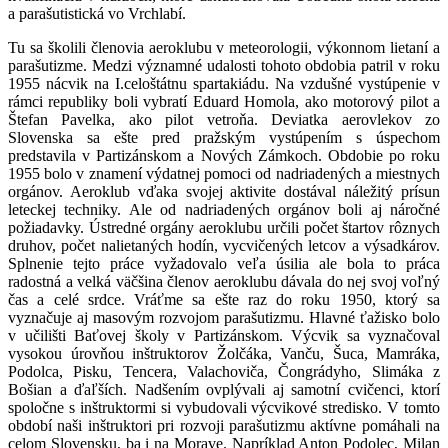
a parašutistická vo Vrchlabí.
Tu sa školili členovia aeroklubu v meteorologii, výkonnom lietaní a
parašutizme. Medzi významné udalosti tohoto obdobia patril v roku
1955 nácvik na I.celoštátnu spartakiádu. Na vzdušné vystúpenie v
rámci republiky boli vybratí Eduard Homola, ako motorový pilot a
Štefan Pavelka, ako pilot vetroňa. Deviatka aerovlekov zo
Slovenska sa ešte pred pražským vystúpením s úspechom
predstavila v Partizánskom a Nových Zámkoch. Obdobie po roku
1955 bolo v znamení výdatnej pomoci od nadriadených a miestnych
orgánov. Aeroklub vďaka svojej aktivite dostával náležitý prísun
leteckej techniky. Ale od nadriadených orgánov boli aj náročné
požiadavky. Ústredné orgány aeroklubu určili počet štartov rôznych
druhov, počet nalietaných hodín, vycvičených letcov a výsadkárov.
Splnenie tejto práce vyžadovalo veľa úsilia ale bola to práca
radostná a velká väčšina členov aeroklubu dávala do nej svoj voľný
čas a celé srdce. Vráťme sa ešte raz do roku 1950, ktorý sa
vyznačuje aj masovým rozvojom parašutizmu. Hlavné ťažisko bolo
v učilišti Baťovej školy v Partizánskom. Výcvik sa vyznačoval
vysokou úrovňou inštruktorov Žolčáka, Vanču, Šuca, Mamráka,
Podolca, Pisku, Tencera, Valachoviča, Čongrádyho, Slimáka z
Bošian a ďaľších. Nadšením ovplývali aj samotní cvičenci, ktorí
spoločne s inštruktormi si vybudovali výcvikové stredisko. V tomto
období naši inštruktori pri rozvoji parašutizmu aktívne pomáhali na
celom Slovensku, ba i na Morave. Napríklad Anton Podolec, Milan