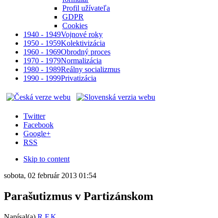
Profil užívateľa
GDPR
Cookies
1940 - 1949
Vojnové roky
1950 - 1959
Kolektivizácia
1960 - 1969
Obrodný proces
1970 - 1979
Normalizácia
1980 - 1989
Reálny socializmus
1990 - 1999
Privatizácia
Twitter
Facebook
Google+
RSS
Skip to content
sobota, 02 február 2013 01:54
Parašutizmus v Partizánskom
Napísal(a)
R.F.K.