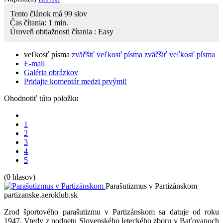
Tento článok má
99
slov
Čas čítania:
1
min.
Úroveň obtiažnosti čítania :
Easy
veľkosť písma
zväčšiť veľkosť písma
zväčšiť veľkosť písma
E-mail
Galéria obrázkov
Pridajte komentár medzi prvými!
Ohodnotiť túto položku
1
2
3
4
5
(0 hlasov)
Parašutizmus v Partizánskom
partizanske.aeroklub.sk
Zrod športového parašutizmu v Partizánskom sa datuje od roku
1947. Vtedy z podnetu Slovenského leteckého zboru v Baťovanoch