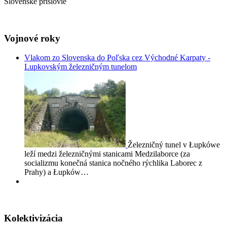
Slovenské príslovie
Vojnové roky
Vlakom zo Slovenska do Poľska cez Východné Karpaty -
Lupkovským železničným tunelom
Železničný tunel v Łupkówe
leží medzi železničnými stanicami Medzilaborce (za
socializmu konečná stanica nočného rýchlika Laborec z
Prahy) a Łupków…
Kolektivizácia