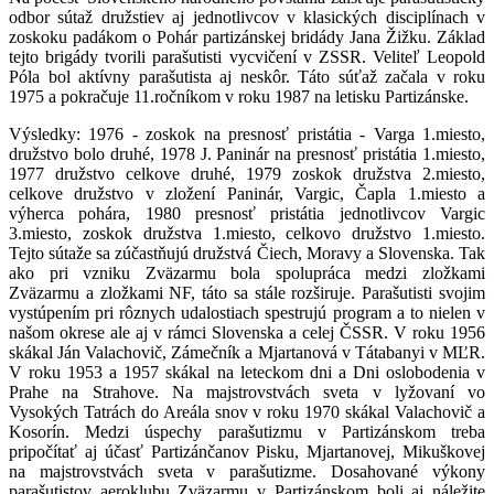
odbor sútaž družstiev aj jednotlivcov v klasických disciplínach v
zoskoku padákom o Pohár partizánskej bridády Jana Žižku. Základ
tejto brigády tvorili parašutisti vycvičení v ZSSR. Veliteľ Leopold
Póla bol aktívny parašutista aj neskôr. Táto súťaž začala v roku
1975 a pokračuje 11.ročníkom v roku 1987 na letisku Partizánske.
Výsledky: 1976 - zoskok na presnosť pristátia - Varga 1.miesto,
družstvo bolo druhé, 1978 J. Paninár na presnosť pristátia 1.miesto,
1977 družstvo celkove druhé, 1979 zoskok družstva 2.miesto,
celkove družstvo v zložení Paninár, Vargic, Čapla 1.miesto a
výherca pohára, 1980 presnosť pristátia jednotlivcov Vargic
3.miesto, zoskok družstva 1.miesto, celkovo družstvo 1.miesto.
Tejto sútaže sa zúčastňujú družstvá Čiech, Moravy a Slovenska. Tak
ako pri vzniku Zväzarmu bola spolupráca medzi zložkami
Zväzarmu a zložkami NF, táto sa stále rozširuje. Parašutisti svojim
vystúpením pri rôznych udalostiach spestrujú program a to nielen v
našom okrese ale aj v rámci Slovenska a celej ČSSR. V roku 1956
skákal Ján Valachovič, Zámečník a Mjartanová v Tátabanyi v MĽR.
V roku 1953 a 1957 skákal na leteckom dni a Dni oslobodenia v
Prahe na Strahove. Na majstrovstvách sveta v lyžovaní vo
Vysokých Tatrách do Areála snov v roku 1970 skákal Valachovič a
Kosorín. Medzi úspechy parašutizmu v Partizánskom treba
pripočítať aj účasť Partizánčanov Pisku, Mjartanovej, Mikuškovej
na majstrovstvách sveta v parašutizme. Dosahované výkony
parašutistov aeroklubu Zväzarmu v Partizánskom boli aj náležite