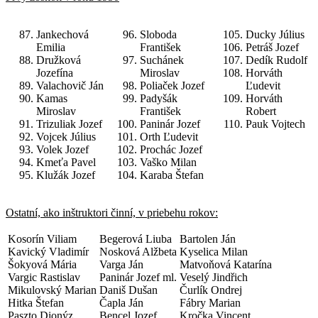
Jankechová
Sloboda
Ducky Július
Emilia
František
Petráš Jozef
Družková
Suchánek
Dedík Rudolf
Jozefína
Miroslav
Horváth
Valachovič Ján
Poliaček Jozef
Ľudevit
Kamas
Padyšák
Horváth
Miroslav
František
Robert
Trizuliak Jozef
Paninár Jozef
Pauk Vojtech
Vojcek Július
Orth Ľudevit
Volek Jozef
Prochác Jozef
Kmeťa Pavel
Vaško Milan
Klužák Jozef
Karaba Štefan
Ostatní, ako inštruktori činní, v priebehu rokov:
Kosorín Viliam
Begerová Liuba
Bartolen Ján
Kavický Vladimír
Nosková Alžbeta
Kyselica Milan
Šokyová Mária
Varga Ján
Matvoňová Katarína
Vargic Rastislav
Paninár Jozef ml.
Veselý Jindřich
Mikulovský Marian
Daniš Dušan
Čurlík Ondrej
Hitka Štefan
Čapla Ján
Fábry Marian
Paszto Dionýz
Bencel Jozef
Kročka Vincent