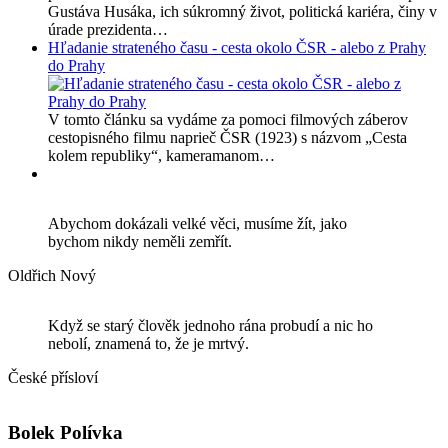
Gustáva Husáka, ich súkromný život, politická kariéra, činy v
úrade prezidenta…
Hľadanie strateného času - cesta okolo ČSR - alebo z Prahy
do Prahy
V tomto článku sa vydáme za pomoci filmových záberov
cestopisného filmu naprieč ČSR (1923) s názvom „Cesta
kolem republiky“, kameramanom…
Abychom dokázali velké věci, musíme žít, jako
bychom nikdy neměli zemřít.
Oldřich Nový
Když se starý člověk jednoho rána probudí a nic ho
nebolí, znamená to, že je mrtvý.
České přísloví
Bolek Polívka