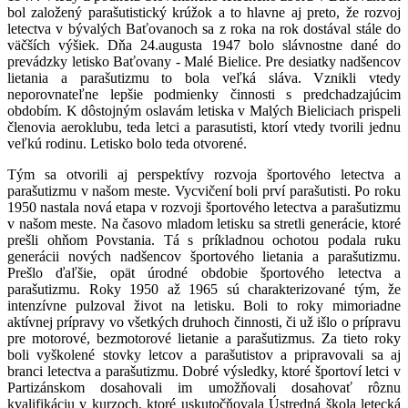
bol založený parašutistický krúžok a to hlavne aj preto, že rozvoj
letectva v bývalých Baťovanoch sa z roka na rok dostával stále do
väčších výšiek. Dňa 24.augusta 1947 bolo slávnostne dané do
prevádzky letisko Baťovany - Malé Bielice. Pre desiatky nadšencov
lietania a parašutizmu to bola veľká sláva. Vznikli vtedy
neporovnateľne lepšie podmienky činnosti s predchadzajúcim
obdobím. K dôstojným oslavám letiska v Malých Bieliciach prispeli
členovia aeroklubu, teda letci a parasutisti, ktorí vtedy tvorili jednu
veľkú rodinu. Letisko bolo teda otvorené.
Tým sa otvorili aj perspektívy rozvoja športového letectva a
parašutizmu v našom meste. Vycvičení boli prví parašutisti. Po roku
1950 nastala nová etapa v rozvoji športového letectva a parašutizmu
v našom meste. Na časovo mladom letisku sa stretli generácie, ktoré
prešli ohňom Povstania. Tá s príkladnou ochotou podala ruku
generácii nových nadšencov športového lietania a parašutizmu.
Prešlo ďaľšie, opät úrodné obdobie športového letectva a
parašutizmu. Roky 1950 až 1965 sú charakterizované tým, že
intenzívne pulzoval život na letisku. Boli to roky mimoriadne
aktívnej prípravy vo všetkých druhoch činnosti, či už išlo o prípravu
pre motorové, bezmotorové lietanie a parašutizmus. Za tieto roky
boli vyškolené stovky letcov a parašutistov a pripravovali sa aj
branci letectva a parašutizmu. Dobré výsledky, ktoré športoví letci v
Partizánskom dosahovali im umožňovali dosahovať rôznu
kvalifikáciu v kurzoch, ktoré uskutočňovala Ústredná škola letecká