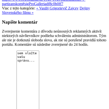
partizanskom#sigProGalleriadf8c0b0ff7
Viac z tejto kategórie:
« Vasilij Grigorievič Zajcev
Dejiny
Slovenského filmu »
Napíšte komentár
Zverejnenie komentára z dôvodu neúnosných reklamných aktivít
niektorých návštevníkov podlieha schváleniu administrátorom. Tým
ale nie je dotknutá sloboda slova, ak nie sú porušené pravidlá tohoto
portálu. Komentáre sú následne zverejnené do 24 hodín.