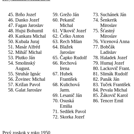
Brňo Jozef
Grežo Ján
Suchánek Ján
Danko Jozef
Pekanič
Šenkerik
Fagan Jaroslav
Michal
Miroslav
Hujsi Bohumil
Vlkovič Jozef
Šťastný
Kankara Michal
Čelko Anton
Miroslav
Kubala Juraj
Rech Milan
Vicenová Anna
Masár Alfréd
Blažek
Bobčák
Miháľ Michal
Jaroslav
Ladislav
Plutko Ján
Čapko Rudolf
Haladek Jozef
Smolinský
Rechová
Humaj Jozef
August.
Irena
Lackovič Frant.
Struhár Ignác
Hubek
Slimák Rudolf
Žovinec Michal
František
Panák Ján
Križan Pavol
Kulichová
Tuček František
Galat Jaroslav
Jarm.
Pevala Michal
Lesanič Ján
Žákovič Karol
Osuská
Tencer Emil
Emilia
Sedilek Pavol
Skorka Jozef
Prvý zoskok v roku 1950