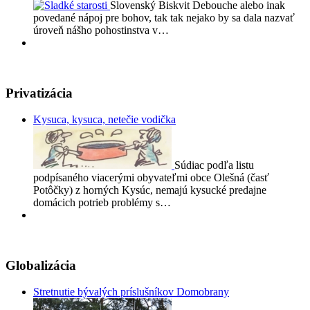
Slovenský Biskvit Debouche alebo inak
povedané nápoj pre bohov, tak tak nejako by sa dala nazvať
úroveň nášho pohostinstva v…
Privatizácia
Kysuca, kysuca, netečie vodička
Súdiac podľa listu
podpísaného viacerými obyvateľmi obce Olešná (časť
Potôčky) z horných Kysúc, nemajú kysucké predajne
domácich potrieb problémy s…
Globalizácia
Stretnutie bývalých príslušníkov Domobrany