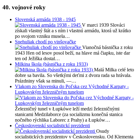
40. vojnové roky
Slovenská armáda 1938 - 1945
V marci 1939 Slováci
získali vlastný štát a s ním i vlastnú armádu, ktorá už krátko
po svojom vzniku musela…
Snehuliak chodí po vinšovačke
Vianočná básnička z roku
1943 Hen od lesov posol beží, na hlave má čiapku, iste dar
ten od Ježiška dostal…
Milkina škola (básnička z roku 1933)
Malá Milka celé leto
dobre sa bavila. So všetkými deťmi z dvora rada sa hrávala.
Prázdniny však sa minuli, —…
Vlakom zo Slovenska do Poľska cez Východné Karpaty -
Lupkovským železničným tunelom
Železničný tunel v Łupkówe leží medzi železničnými
stanicami Medzilaborce (za socializmu konečná stanica
nočného rýchlika Laborec z Prahy) a Łupków…
Československí socialistickí prezidenti
Osudy
socialistických prezidentov v Československu. Od Klementa