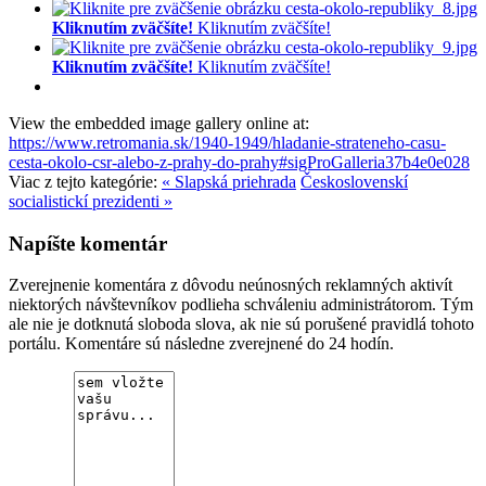
Kliknutím zväčšíte!
Kliknutím zväčšíte!
Kliknutím zväčšíte!
Kliknutím zväčšíte!
View the embedded image gallery online at:
https://www.retromania.sk/1940-1949/hladanie-strateneho-casu-
cesta-okolo-csr-alebo-z-prahy-do-prahy#sigProGalleria37b4e0e028
Viac z tejto kategórie:
« Slapská priehrada
Československí
socialistickí prezidenti »
Napíšte komentár
Zverejnenie komentára z dôvodu neúnosných reklamných aktivít
niektorých návštevníkov podlieha schváleniu administrátorom. Tým
ale nie je dotknutá sloboda slova, ak nie sú porušené pravidlá tohoto
portálu. Komentáre sú následne zverejnené do 24 hodín.