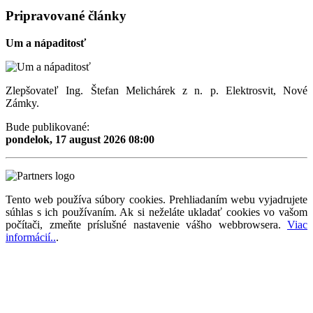
Pripravované články
Um a nápaditosť
Zlepšovateľ Ing. Štefan Melichárek z n. p. Elektrosvit, Nové
Zámky.
Bude publikované:
pondelok, 17 august 2026 08:00
Tento web používa súbory cookies. Prehliadaním webu vyjadrujete
súhlas s ich používaním. Ak si neželáte ukladať cookies vo vašom
počítači, zmeňte príslušné nastavenie vášho webbrowsera.
Viac
informácií..
.
Magazín retro spomienok so širokým časovým tématickým obsahom z obdobia bývalého
Československa.
Retromania 2010 - 2026. Všetky zobrazené ochranné známky, fotografie a informácie sú
majetkom ich oprávnených vlastnikov.
Tento projekt zrealizovalo
holdysoftware.sk