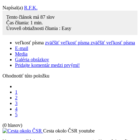
Napísal(a)
R.F.K.
Tento článok má
87
slov
Čas čítania:
1
min.
Úroveň obtiažnosti čítania :
Easy
veľkosť písma
zväčšiť veľkosť písma
zväčšiť veľkosť písma
E-mail
Media
Galéria obrázkov
Pridajte komentár medzi prvými!
Ohodnotiť túto položku
1
2
3
4
5
(0 hlasov)
Cesta okolo ČSR
youtube