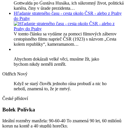
Gottwalda po Gustáva Husáka, ich súkromný život, politická
kariéra, činy v úrade prezidenta…
Hľadanie strateného času - cesta okolo ČSR - alebo z Prahy
do Prahy
V tomto článku sa vydáme za pomoci filmových záberov
cestopisného filmu naprieč ČSR (1923) s názvom „Cesta
kolem republiky“, kameramanom…
Abychom dokázali velké věci, musíme žít, jako
bychom nikdy neměli zemřít.
Oldřich Nový
Když se starý člověk jednoho rána probudí a nic ho
nebolí, znamená to, že je mrtvý.
České přísloví
Bolek Polívka
Ideální rozměry manžela: 90-60-40 To znamená 90 let, 60 miliónů
korun na kontě a 40 stupňů horečky.