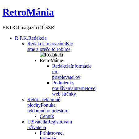
RetroMánia
RETRO magazín o ČSSR
R.F.K.
Redakcia
Redakcia magazínu
Kto
sme a prečo to robíme
Redakcia
Informácie
pre
prispievateľov
Podmienky
používania
internetovej
web stránky
Retro - reklamné
plochy
Ponuka
reklamného priestoru
Cenník
Užívatelia
Registrovaní
užívatelia
Prihlasovací
formulár