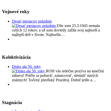
Vojnové roky
Desať mesiacov prázdnin
Ešte som 25.3.1945 nemala
celých 12 rokov, a už som dovtedy zažila svoj najhorší a
najlepší deň v živote. Najhoršie…
Kolektivizácia
Disko ala 50. roky
ROH vás srdečne pozýva na tanečnú
zábavu! Príďte sa pobaviť, zatancovať, stretnúť starých
známych! Točený plzeňský Prazdroj. Dobré jedlo a…
Stagnácia