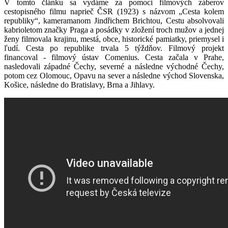
V tomto článku sa vydáme za pomoci filmových záberov
cestopisného filmu naprieč ČSR (1923) s názvom „Cesta kolem
republiky“, kameramanom Jindřichem Brichtou, Cestu absolvovali
kabrioletom značky Praga a posádky v zložení troch mužov a jednej
ženy filmovala krajinu, mestá, obce, historické pamiatky, priemysel i
ľudí. Cesta po republike trvala 5 týždňov. Filmový projekt
financoval - filmový ústav Comenius. Cesta začala v Prahe,
nasledovali západné Čechy, severné a následne východné Čechy,
potom cez Olomouc, Opavu na sever a následne východ Slovenska,
Košice, následne do Bratislavy, Brna a Jihlavy.