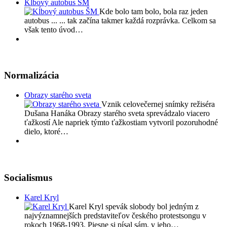
Kĺbový autobus ŠM
Kde bolo tam bolo, bola raz jeden
autobus ... ... tak začína takmer každá rozprávka. Celkom sa
však tento úvod…
Normalizácia
Obrazy starého sveta
Vznik celovečernej snímky režiséra
Dušana Hanáka Obrazy starého sveta sprevádzalo viacero
ťažkostí Ale napriek týmto ťažkostiam vytvoril pozoruhodné
dielo, ktoré…
Socialismus
Karel Kryl
Karel Kryl spevák slobody bol jedným z
najvýznamnejších predstaviteľov českého protestsongu v
rokoch 1968-1993. Piesne si písal sám, v jeho…