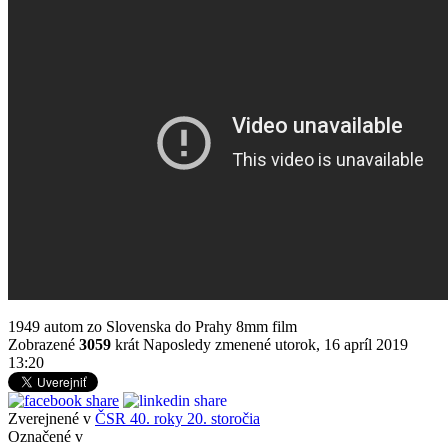
1949 autom zo Slovenska do Prahy 8mm film
Zobrazené
3059
krát
Naposledy zmenené utorok, 16 apríl 2019
13:20
Zverejnené v
ČSR 40. roky 20. storočia
Označené v