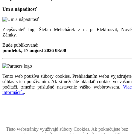
Um a nápaditosť
Zlepšovateľ Ing. Štefan Melichárek z n. p. Elektrosvit, Nové
Zámky.
Bude publikované:
pondelok, 17 august 2026 08:00
Tento web používa súbory cookies. Prehliadaním webu vyjadrujete
súhlas s ich používaním. Ak si neželáte ukladať cookies vo vašom
počítači, zmeňte príslušné nastavenie vášho webbrowsera.
Viac
informácií..
.
Magazín retro spomienok so širokým časovým tématickým obsahom z obdobia bývalého
Československa.
Retromania 2010 - 2026. Všetky zobrazené ochranné známky, fotografie a informácie sú
majetkom ich oprávnených vlastnikov.
Tento projekt zrealizovalo
holdysoftware.sk
Tieto webstránky využívajú súbory Cookies. Ak pokračujete bez