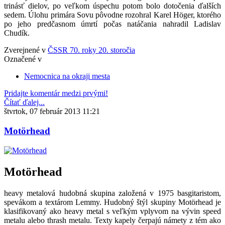
trinásť dielov, po veľkom úspechu potom bolo dotočenia ďalších
sedem. Úlohu primára Sovu pôvodne rozohral Karel Höger, ktorého
po jeho predčasnom úmrtí počas natáčania nahradil Ladislav
Chudík.
Zverejnené v
ČSSR 70. roky 20. storočia
Označené v
Nemocnica na okraji mesta
Pridajte komentár medzi prvými!
Čítať ďalej...
štvrtok, 07 február 2013 11:21
Motörhead
Motörhead
heavy metalová hudobná skupina založená v 1975 basgitaristom,
spevákom a textárom Lemmy. Hudobný štýl skupiny Motörhead je
klasifikovaný ako heavy metal s veľkým vplyvom na vývin speed
metalu alebo thrash metalu. Texty kapely čerpajú námety z tém ako