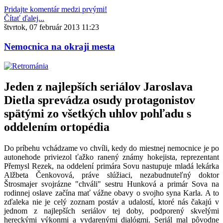
Pridajte komentár medzi prvými!
Čítať ďalej...
štvrtok, 07 február 2013 11:23
Nemocnica na okraji mesta
Jeden z najlepších seriálov Jaroslava
Dietla sprevádza osudy protagonistov
spätými zo všetkých uhlov pohľadu s
oddelením ortopédia
Do príbehu vchádzame vo chvíli, kedy do miestnej nemocnice je po
autonehode priviezol ťažko ranený známy hokejista, reprezentant
Přemysl Rezek, na oddelení primára Sovu nastupuje mladá lekárka
Alžbeta Čenkovová, práve slúžiaci, nezabudnuteľný doktor
Štrosmajer svojrázne "chváli" sestru Hunková a primár Sova na
rodinnej oslave začína mať vážne obavy o svojho syna Karla. A to
zďaleka nie je celý zoznam postáv a udalostí, ktoré nás čakajú v
jednom z najlepších seriálov tej doby, podporený skvelými
hereckými výkonmi a vydarenými dialógmi. Seriál mal pôvodne