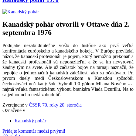
Kanadský pohár otvorili v Ottawe dňa 2.
septembra 1976
Podujatie nezabudnuteľne vošlo do histórie ako prvá veľká
konfrontácia európskeho a kanadského hokeja. V Európe prevládal
názor, že kanadskí profesionáli je pojem, ktorý nemožno prekonať a
že kanadskí profesionáli sú neporaziteľní a že sa im nevyrovná
žiadny tým na svete. Ale už začiatok bojov na turnaji naznačil, že
nepôjde o jednoznačnú kanadskú záležitosť, ako sa očakávalo. Pri
prvom duely medi Československom a Kanadou spôsobili
čechoslováci nečakaný šok. Vyhrali 1:0 gólom Milana Nového - a
najmä vďaka fantastickému výkonu brankára Vlada Dzurillu. Na to
sa jednoducho nedá zabudnúť.
Zverejnené v
ČSSR 70. roky 20. storočia
Označené v
Kanadský pohár
Pridajte komentár medzi prvými!