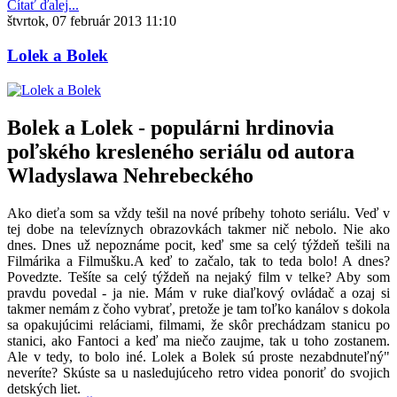
Čítať ďalej...
štvrtok, 07 február 2013 11:10
Lolek a Bolek
Bolek a Lolek - populárni hrdinovia
poľského kresleného seriálu od autora
Wladyslawa Nehrebeckého
Ako dieťa som sa vždy tešil na nové príbehy tohoto seriálu. Veď v
tej dobe na televíznych obrazovkách takmer nič nebolo. Nie ako
dnes. Dnes už nepoznáme pocit, keď sme sa celý týždeň tešili na
Filmárika a Filmušku.A keď to začalo, tak to teda bolo! A dnes?
Povedzte. Tešíte sa celý týždeň na nejaký film v telke? Aby som
pravdu povedal - ja nie. Mám v ruke diaľkový ovládač a ozaj si
takmer nemám z čoho vybrať, pretože je tam toľko kanálov s dokola
sa opakujúcimi reláciami, filmami, že skôr prechádzam stanicu po
stanici, ako Fantoci a keď ma niečo zaujme, tak u toho zostanem.
Ale v tedy, to bolo iné. Lolek a Bolek sú proste nezabdnuteľný"
neveríte? Skúste sa u nasledujúceho retro videa ponoriť do svojich
detských liet.