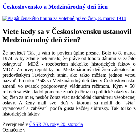
Československo a Medzinárodný deň žien
Viete kedy sa v Československu ustanovil
Medzinárodný deň žien?
Že neviete? Tak ja vám to poviem úplne presne. Bolo to 8. marca
1974. A by zdanie neklamalo, že práve od tohoto dátumu sa začalo
oslavovať MDŽ - rozoberiem niekoľko historických faktov o
MDŽ. Za prvej republiky bol Medzinárodný deň žien záležitosťou
predovšetkým ľavicových strán, ako takto môžem jednou vetou
nazvať. Po roku 1948 sa Medzinárodný deň žien v Československu
zmenil vo sviatok podporovaný vládnucim režimom. Kým v 50'
rokoch sa ešte kládol pomerne značný dôraz na politické otázky ako
boj žien za mier, neskôr čoraz viac nadobúdal charakteru všeobecnej
oslavy. A ženy mali svoj deň v ktorom sa mohli do "sýta"
vytancovať a zabávať podľa gusta každej súdružky. Tak toľko z
historických faktov.
Zverejnené v
ČSSR 70. roky 20. storočia
Označené v