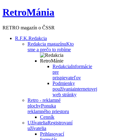
RetroMánia
RETRO magazín o ČSSR
R.F.K.
Redakcia
Redakcia magazínu
Kto
sme a prečo to robíme
Redakcia
Informácie
pre
prispievateľov
Podmienky
používania
internetovej
web stránky
Retro - reklamné
plochy
Ponuka
reklamného priestoru
Cenník
Užívatelia
Registrovaní
užívatelia
Prihlasovací
formulár