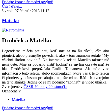
Pridajte komentár medzi prvými!
Čítať ďalej...
štvrtok, 07 február 2013 11:12
Matelko
Drobček a Matelko
Legendárna relácia pre deti, keď sme sa na ňu dívali, ešte ako
pionieri, alebo presnejšie povedané, ako v tom známom seriále "My
všichni školou povinní". Na internete k relácii Matelko takmer nič
nenájdete. Mne sa podarilo zistiť (pokiaľ sa mýlim opravte ma) že
hlas Drobčekovi prepožičala Emília Tomanová. Ak máte viac
informácií o tejto relácii, alebo spomienkach, ktoré vás k tejto relácii
či pionierskym časom priťahujú - napíšte mi to. Rád ich zverejním
na tejto stránke. Jediné čo sa mi podarilo "zohnať" je video ukážka.
Zverejnené v
ČSSR 70. roky 20. storočia
Označené v
Matelko
Pridajte komentár medzi prvými!