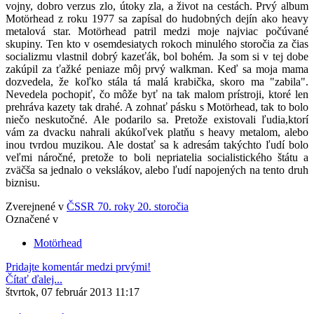
vojny, dobro verzus zlo, útoky zla, a život na cestách. Prvý album
Motörhead z roku 1977 sa zapísal do hudobných dejín ako heavy
metalová star. Motörhead patril medzi moje najviac počúvané
skupiny. Ten kto v osemdesiatych rokoch minulého storočia za čias
socializmu vlastnil dobrý kazeťák, bol bohém. Ja som si v tej dobe
zakúpil za ťažké peniaze môj prvý walkman. Keď sa moja mama
dozvedela, že koľko stála tá malá krabička, skoro ma "zabila".
Nevedela pochopiť, čo môže byť na tak malom prístroji, ktoré len
prehráva kazety tak drahé. A zohnať pásku s Motörhead, tak to bolo
niečo neskutočné. Ale podarilo sa. Pretože existovali ľudia,ktorí
vám za dvacku nahrali akúkoľvek platňu s heavy metalom, alebo
inou tvrdou muzikou. Ale dostať sa k adresám takýchto ľudí bolo
veľmi náročné, pretože to boli nepriatelia socialistického štátu a
zväčša sa jednalo o vekslákov, alebo ľudí napojených na tento druh
biznisu.
Zverejnené v
ČSSR 70. roky 20. storočia
Označené v
Motörhead
Pridajte komentár medzi prvými!
Čítať ďalej...
štvrtok, 07 február 2013 11:17