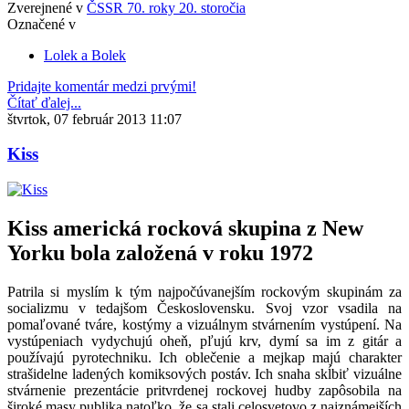
Zverejnené v
ČSSR 70. roky 20. storočia
Označené v
Lolek a Bolek
Pridajte komentár medzi prvými!
Čítať ďalej...
štvrtok, 07 február 2013 11:07
Kiss
Kiss americká rocková skupina z New
Yorku bola založená v roku 1972
Patrila si myslím k tým najpočúvanejším rockovým skupinám za
socializmu v tedajšom Československu. Svoj vzor vsadila na
pomaľované tváre, kostýmy a vizuálnym stvárnením vystúpení. Na
vystúpeniach vydychujú oheň, pľujú krv, dymí sa im z gitár a
používajú pyrotechniku. Ich oblečenie a mejkap majú charakter
strašidelne ladených komiksových postáv. Ich snaha skĺbiť vizuálne
stvárnenie prezentácie pritvrdenej rockovej hudby zapôsobila na
široké masy publika natoľko, že sa stali celosvetovo z najznámejších