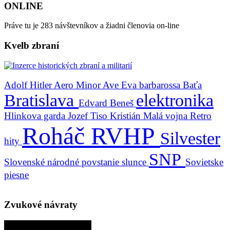
ONLINE
Práve tu je 283 návštevníkov a žiadni členovia on-line
Kvelb zbraní
Adolf Hitler
Aero Minor
Ave Eva
barbarossa
Baťa
Bratislava
elektronika
Edvard Beneš
Hlinkova garda
Jozef Tiso
Kristián
Malá vojna
Retro
Roháč
RVHP
Silvester
hity
SNP
Slovenské národné povstanie
slunce
Sovietske
piesne
Zvukové návraty