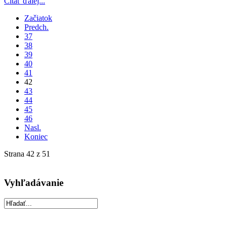
Čítať ďalej...
Začiatok
Predch.
37
38
39
40
41
42
43
44
45
46
Nasl.
Koniec
Strana 42 z 51
Vyhľadávanie