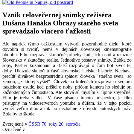
Vznik celovečernej snímky režiséra
Dušana Hanáka Obrazy starého sveta
sprevádzalo viacero ťažkostí
Ale napriek týmto ťažkostiam vytvoril pozoruhodné dielo, ktoré
dovolím si tvrdiť, nemá v dejinách slovenskej kinematografie
obdobu. Film rozpráva skutočné príbehy ľudí, ich osud a ukazuje
Slovensko v skutočnej realite. Jednotlivé postavy snímky, Babka zo
šopy, Pastier–kozmonaut a ďalší rozprávajú o čom bol život tej
doby. Ukazuje skutočnú časť slovenskej ľudskej histórie. Necháva
precítiť divákovi bezprostrednú spätosť človeka "starého sveta" so
zemou, „z ktorej vyšiel“. Človek na kolenách rozpráva o svojom
tragickom osude, keď prišiel o nohy, pričom kamera ho sleduje pri
každodenných činnostiach. Ale slová sú myslím si úplne zbytočné.
Film je treba vidieť. V čase písania tohoto príspevku, je film
prístupný na videoserveroch youtube a dúfam, že v tejto pozícii
vydrží veľmi dlho a nik ho neztiahne z dôvodu autorských práv.
Bola by to škoda.
Zverejnené v
ČSSR 70. roky 20. storočia
Označené v