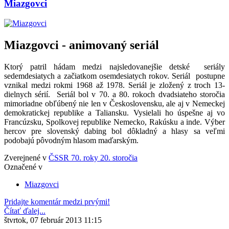
Miazgovci
Miazgovci - animovaný seriál
Ktorý patril hádam medzi najsledovanejšie detské seriály
sedemdesiatych a začiatkom osemdesiatych rokov. Seriál postupne
vznikal medzi rokmi 1968 až 1978. Seriál je zložený z troch 13-
dielnych sérií. Seriál bol v 70. a 80. rokoch dvadsiateho storočia
mimoriadne obľúbený nie len v Československu, ale aj v Nemeckej
demokratickej republike a Taliansku. Vysielali ho úspešne aj vo
Francúzsku, Spolkovej republike Nemecko, Rakúsku a inde. Výber
hercov pre slovenský dabing bol dôkladný a hlasy sa veľmi
podobajú pôvodným hlasom maďarským.
Zverejnené v
ČSSR 70. roky 20. storočia
Označené v
Miazgovci
Pridajte komentár medzi prvými!
Čítať ďalej...
štvrtok, 07 február 2013 11:15