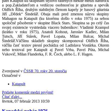
patrí Katapult ku skupinám štýlovo radených niekde medzi hardrock
a pop.Zakladateľom a vedúcou osobnosťou je gitarista a spevák
Oldřich Říha, druhým stabilným členom kapely je basový gitarista
Jiří „Dědek“ Šindelář. Obaja mali pred zmenou názvu skupiny
Mahagon na Katapult (ku ktorému došlo v roku 1975) za sebou
spoločné pôsobenie v skupine Black Stars. Skupina sa po celý čas
svojej existencie vystriedala viacero bubeníkov: Vladimír Krampol
(krátko v roku 1975), Anatoli Kohout, Jaroslav Kadlec, Milan
Tutsch, Jiří Stárek, Pavel Lopata, Milan Balcar, Michal
Šindelář.Väčšinu skladieb skupiny skomponoval Oldřich Říha,
väčšia časť textov piesní pochádza od Ladislava Vostárka. Okrem
neho textoval pre Katapult aj Pavel Vrba, Pavel Půta, Michal
Vukovič, Milan Flanderka, F. R. Čech, alebo L. F. Hagen.
Zverejnené v
ČSSR 70. roky 20. storočia
Označené v
Katapult
Pridajte komentár medzi prvými!
Čítať ďalej...
štvrtok, 07 február 2013 10:59
Kanadský pohár 1976