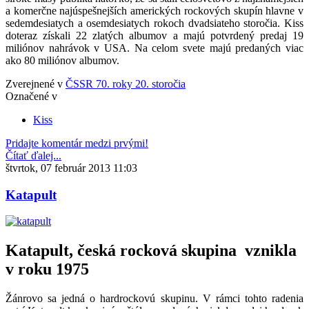
a komerčne najúspešnejších amerických rockových skupín hlavne v
sedemdesiatych a osemdesiatych rokoch dvadsiateho storočia. Kiss
doteraz získali 22 zlatých albumov a majú potvrdený predaj 19
miliónov nahrávok v USA. Na celom svete majú predaných viac
ako 80 miliónov albumov.
Zverejnené v
ČSSR 70. roky 20. storočia
Označené v
Kiss
Pridajte komentár medzi prvými!
Čítať ďalej...
štvrtok, 07 február 2013 11:03
Katapult
Katapult, česká rocková skupina vznikla
v roku 1975
Žánrovo sa jedná o hardrockovú skupinu. V rámci tohto radenia