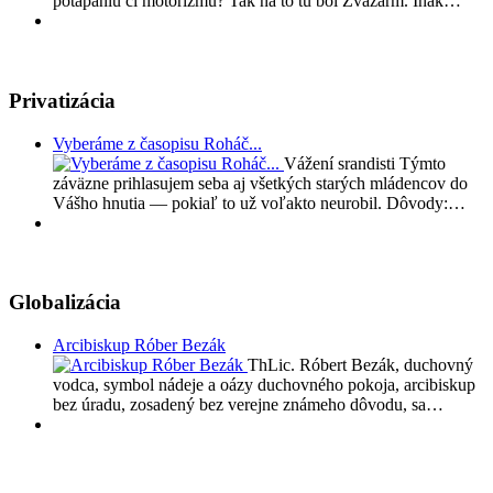
potápaniu či motorizmu? Tak na to tu bol Zväzarm. Inak…
Privatizácia
Vyberáme z časopisu Roháč...
Vážení srandisti Týmto
záväzne prihlasujem seba aj všetkých starých mládencov do
Vášho hnutia — pokiaľ to už voľakto neurobil. Dôvody:…
Globalizácia
Arcibiskup Róber Bezák
ThLic. Róbert Bezák, duchovný
vodca, symbol nádeje a oázy duchovného pokoja, arcibiskup
bez úradu, zosadený bez verejne známeho dôvodu, sa…