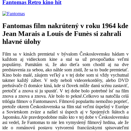
Fantomas Retro kino hit
Fantomas film nakrútený v roku 1964 kde
Jean Marais a Louis de Funès si zahrali
hlavné úlohy
Film sa v kinách premietal v bývalom Československu hádam v
každom aj vidieckom kine a stal sa už prvopočiatku veľmi
populárny. Pamätám si, že ako dieťa som chodil aj na dve
predstavenia za sebou, ako náhle som zistil, že sa to bude premietať.
Kino bolo malé, záujem veľký a v tej dobe som si vždy vychutnal
takmer každý záber. V tedy neboli videorekordéry, alebo DVD
prehrávače či domáce kiná, kde si človek môže danú scénu zastaviť,
pretočiť a znova si ju spustiť. V tej dobe bolo potrebné ísť na film
znova a znova a znova. Ale bolo to pekné.Celkovo sa natočila celá
trilógia filmov o Fantomasovi. Filmovú popularitu nemožno poprieť,
pretože okrem Československa sa film stal veľmi úspešný v Európe
a Sovietskom zväze a našiel si úspech aj v Spojených štátoch a
Japonsku.Ale pravdepodobne málo kto v tej dobe v Československu
asi vedel, že Fantomas to nie len vymyslený filmový hrdina, ale že
ide o románovú postavu vytvorenú francúzskymi spisovateľmi