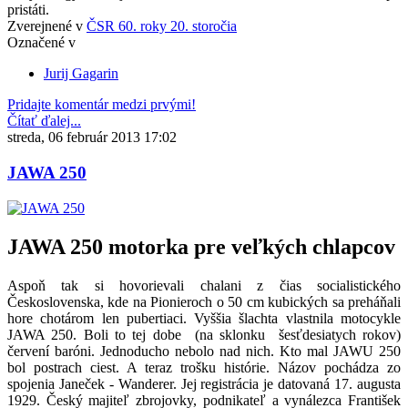
pristáti.
Zverejnené v
ČSR 60. roky 20. storočia
Označené v
Jurij Gagarin
Pridajte komentár medzi prvými!
Čítať ďalej...
streda, 06 február 2013 17:02
JAWA 250
JAWA 250 motorka pre veľkých chlapcov
Aspoň tak si hovorievali chalani z čias socialistického
Československa, kde na Pionieroch o 50 cm kubických sa preháňali
hore chotárom len pubertiaci. Vyššia šlachta vlastnila motocykle
JAWA 250. Boli to tej dobe (na sklonku šesťdesiatych rokov)
červení baróni. Jednoducho nebolo nad nich. Kto mal JAWU 250
bol postrach ciest. A teraz trošku histórie. Názov pochádza zo
spojenia Janeček - Wanderer. Jej registrácia je datovaná 17. augusta
1929. Český majiteľ zbrojovky, podnikateľ a vynálezca František