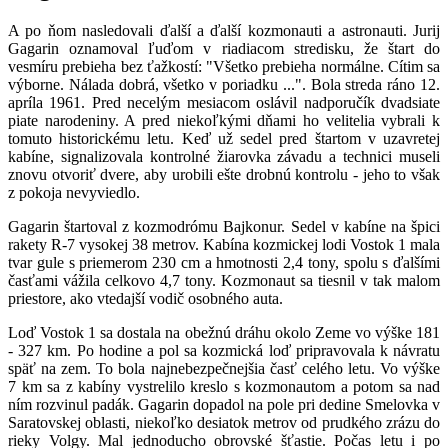
A po ňom nasledovali ďalší a ďalší kozmonauti a astronauti. Jurij
Gagarin oznamoval ľuďom v riadiacom stredisku, že štart do
vesmíru prebieha bez ťažkostí: "Všetko prebieha normálne. Cítim sa
výborne. Nálada dobrá, všetko v poriadku ...". Bola streda ráno 12.
apríla 1961. Pred necelým mesiacom oslávil nadporučík dvadsiate
piate narodeniny. A pred niekoľkými dňami ho velitelia vybrali k
tomuto historickému letu. Keď už sedel pred štartom v uzavretej
kabíne, signalizovala kontrolné žiarovka závadu a technici museli
znovu otvoriť dvere, aby urobili ešte drobnú kontrolu - jeho to však
z pokoja nevyviedlo.
Gagarin štartoval z kozmodrómu Bajkonur. Sedel v kabíne na špici
rakety R-7 vysokej 38 metrov. Kabína kozmickej lodi Vostok 1 mala
tvar gule s priemerom 230 cm a hmotnosti 2,4 tony, spolu s ďalšími
časťami vážila celkovo 4,7 tony. Kozmonaut sa tiesnil v tak malom
priestore, ako vtedajší vodič osobného auta.
Loď Vostok 1 sa dostala na obežnú dráhu okolo Zeme vo výške 181
- 327 km. Po hodine a pol sa kozmická loď pripravovala k návratu
späť na zem. To bola najnebezpečnejšia časť celého letu. Vo výške
7 km sa z kabíny vystrelilo kreslo s kozmonautom a potom sa nad
ním rozvinul padák. Gagarin dopadol na pole pri dedine Smelovka v
Saratovskej oblasti, niekoľko desiatok metrov od prudkého zrázu do
rieky Volgy. Mal jednoducho obrovské šťastie. Počas letu i po