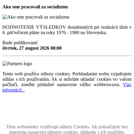
Ako sme pracovali za socializmu
HODNOTENIE VÝSLEDKOV dosiahnutých pri realizácii úloh v
6. päťročnom pláne na roky 1976 - 1980 na Slovensku.
Bude publikované:
štvrtok, 27 august 2026 08:00
Tento web používa súbory cookies. Prehliadaním webu vyjadrujete
súhlas s ich používaním. Ak si neželáte ukladať cookies vo vašom
počítači, zmeňte príslušné nastavenie vášho webbrowsera.
Viac
informácií..
.
Magazín retro spomienok so širokým časovým tématickým obsahom z obdobia bývalého
Československa.
Retromania 2010 - 2026. Všetky zobrazené ochranné známky, fotografie a informácie sú
majetkom ich oprávnených vlastnikov.
Tento projekt zrealizovalo
holdysoftware.sk
Tieto webstránky využívajú súbory Cookies. Ak pokračujete bez
zmenenia nastavení súborov cookies, súhlasíte s ich použitím.