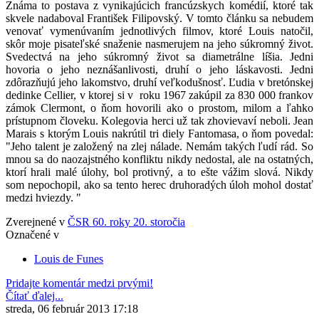
Známa to postava z vynikajúcich francúzskych komédií, ktoré tak
skvele nadaboval František Filipovský. V tomto článku sa nebudem
venovať vymenúvaním jednotlivých filmov, ktoré Louis natočil,
skôr moje pisateľské snaženie nasmerujem na jeho súkromný život.
Svedectvá na jeho súkromný život sa diametrálne líšia. Jedni
hovoria o jeho neznášanlivosti, druhí o jeho láskavosti. Jedni
zdôrazňujú jeho lakomstvo, druhí veľkodušnosť. Ľudia v bretónskej
dedinke Cellier, v ktorej si v roku 1967 zakúpil za 830 000 frankov
zámok Clermont, o ňom hovorili ako o prostom, milom a ľahko
prístupnom človeku. Kolegovia herci už tak zhovievaví neboli. Jean
Marais s ktorým Louis nakrútil tri diely Fantomasa, o ňom povedal:
"Jeho talent je založený na zlej nálade. Nemám takých ľudí rád. So
mnou sa do naozajstného konfliktu nikdy nedostal, ale na ostatných,
ktorí hrali malé úlohy, bol protivný, a to ešte vážim slová. Nikdy
som nepochopil, ako sa tento herec druhoradých úloh mohol dostať
medzi hviezdy. "
Zverejnené v
ČSR 60. roky 20. storočia
Označené v
Louis de Funes
Pridajte komentár medzi prvými!
Čítať ďalej...
streda, 06 február 2013 17:18