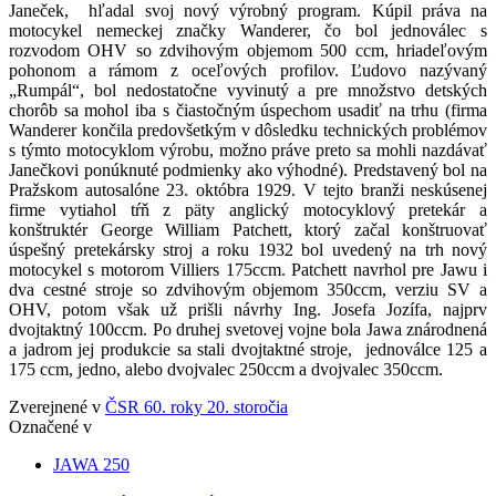
Janeček, hľadal svoj nový výrobný program. Kúpil práva na
motocykel nemeckej značky Wanderer, čo bol jednoválec s
rozvodom OHV so zdvihovým objemom 500 ccm, hriadeľovým
pohonom a rámom z oceľových profilov. Ľudovo nazývaný
„Rumpál“, bol nedostatočne vyvinutý a pre množstvo detských
chorôb sa mohol iba s čiastočným úspechom usadiť na trhu (firma
Wanderer končila predovšetkým v dôsledku technických problémov
s týmto motocyklom výrobu, možno práve preto sa mohli nazdávať
Janečkovi ponúknuté podmienky ako výhodné). Predstavený bol na
Pražskom autosalóne 23. októbra 1929. V tejto branži neskúsenej
firme vytiahol tŕň z päty anglický motocyklový pretekár a
konštruktér George William Patchett, ktorý začal konštruovať
úspešný pretekársky stroj a roku 1932 bol uvedený na trh nový
motocykel s motorom Villiers 175ccm. Patchett navrhol pre Jawu i
dva cestné stroje so zdvihovým objemom 350ccm, verziu SV a
OHV, potom však už prišli návrhy Ing. Josefa Jozífa, najprv
dvojtaktný 100ccm. Po druhej svetovej vojne bola Jawa znárodnená
a jadrom jej produkcie sa stali dvojtaktné stroje, jednoválce 125 a
175 ccm, jedno, alebo dvojvalec 250ccm a dvojvalec 350ccm.
Zverejnené v
ČSR 60. roky 20. storočia
Označené v
JAWA 250