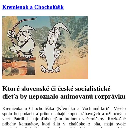
Kremienok a Chocholúšik
Ktoré slovenské či české socialistické
dieťa by nepoznalo animovanú rozprávku
Kremienka a Chocholúšika (Křemílka a Vochumůrku)? Veselo
spolu hospodária a pritom stíhajú kopec zábavných a užitočných
vecí. Patrili k najobľúbenejším hrdinom večerníčkov. Rozkošné
príbehy kamarátov, ktorí žijú v chalúpke z pňa, majú svoje