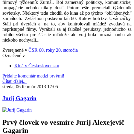
filmový týždenník Žurnál. Bol zameraný politicky, komunistickej
propagácie nebolo nikdy dosť. Potom ešte premietali týždenník
sovietsky. Niektorý teda chodili do kina až po týchto “obľúbených“
žurnáloch. Zvláštnou postavou kín 60. Rokov boli tzv. Uvádzačky.
Stáli pri dverách aj na to, aby kontrolovali mládež zvedavú na
neprístupné filmy. Vyrábali sa aj falošné preukazy, jednoducho sa
robilo všetko pre šťastie mládeže ale vraj bola hrozná hanba ak
niekoho nechytali...
Zverejnené v
ČSR 60. roky 20. storočia
Označené v
Kiná v Československu
Pridajte komentár medzi prvými!
Čítať ďalej...
streda, 06 február 2013 17:05
Jurij Gagarin
Prvý človek vo vesmíre Jurij Alexejevič
Gagarin