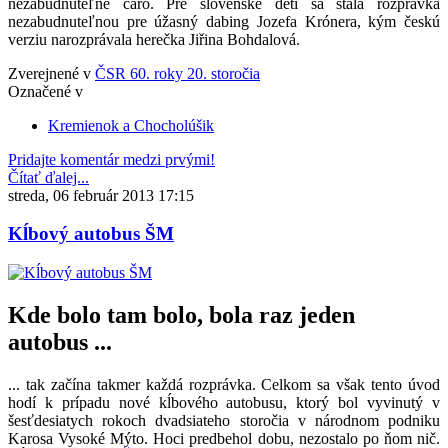
nezabudnuteľné čaro. Pre slovenské deti sa stala rozprávka
nezabudnuteľnou pre úžasný dabing Jozefa Krónera, kým českú
verziu narozprávala herečka Jiřina Bohdalová.
Zverejnené v
ČSR 60. roky 20. storočia
Označené v
Kremienok a Chocholúšik
Pridajte komentár medzi prvými!
Čítať ďalej...
streda, 06 február 2013 17:15
Kĺbový autobus ŠM
Kde bolo tam bolo, bola raz jeden
autobus ...
... tak začína takmer každá rozprávka. Celkom sa však tento úvod
hodí k prípadu nové kĺbového autobusu, ktorý bol vyvinutý v
šesťdesiatych rokoch dvadsiateho storočia v národnom podniku
Karosa Vysoké Mýto. Hoci predbehol dobu, nezostalo po ňom nič.