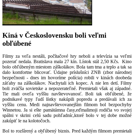
Kiná v Československu boli veľmi
obľúbené
Filmy za veľa nestáli, počítačové hry neboli a televízia sa veľmi
pozerať nedala. Bratislava mala 27 kín. Lístok stál 2,50 Kčs. Kino
bolo obľúbeným miestom záškolákov. Bola tam tma a teplo a tak sa
dalo komfortne blicovať. Údajne príslušníci ZNB (zbor národnej
bezpečnosti - dnes im hovoríme polícia) robili v kinách doobeda
záťahy na záškolákov. Nachytali ich kopec. A nie len detí. Filmy
boli zväčša sovietske a nepozerateľné. Premietali však aj západné.
Tie mali oveľa vyššiu navštevovanosť. Boli tak obľúbené, že
podnikavé typy ľudí lístky nakúpili popredu a predávali ich za
vyššiu cenu. Medi najnavštevovanejším filmom bol bezpochyby
Winnetou. Ja si ešte pamätámna časy,eďmalimoji rodičia vo svojej
spálni v skrini celú sadu pohľadníc,ktoré bolo v tej dobe možné
zakúpiť le na kolotočoch.
Bol to rozšírený a obľúbený biznis. Pred každým filmom premietali