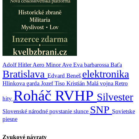
Adolf Hitler
Aero Minor
Ave Eva
barbarossa
Baťa
Bratislava
elektronika
Edvard Beneš
Hlinkova garda
Jozef Tiso
Kristián
Malá vojna
Retro
Roháč
RVHP
Silvester
hity
SNP
Slovenské národné povstanie
slunce
Sovietske
piesne
Zvukové návraty