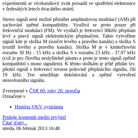
experimentů se vícekanálový zvuk prosadil ve spotřební elektronice
v šedesátých letech dvacátého století.
Stereo signál není možné přenášet amplitudovou modulací (AM) při
zachování zpětné kompatibility. Využívá se proto pouze při
frekvenční modulaci (FM). Ve vysílači je frekvencí 38kHz přepínán
levý a pravý signál elektronickým přepínačem. Takto vytvoříme
signál kde je složka M (součet levého a pravého kanálu) a složka S
(rozdíl levého a pravého kanálu). Složka M je v kmitočtovém
rozsahu 30 Hz - 15 kHz a složka S v rozsahu 23 kHz - 37,97 kHz
(což je pro člověka neslyšitelné pásmo a proto je tento signál zpětně
kompatiblní s mono signálem). K těmto složkám je ještě přidán tzv.
pilotní signál s frekvencí rovnou polovině přepínácího signálu, čili
19 kHz. Ten umožňuje dekódování a zpětné vytvoření
stereofonního signálu.
Zverejnené v
ČSR 60. roky 20. storočia
Označené v
História VKV vysielania
Pridajte komentár medzi prvými!
Čítať ďalej...
streda, 06 február 2013 16:48