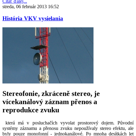
Čítať ďalej...
streda, 06 február 2013 16:52
História VKV vysielania
Stereofonie, zkráceně stereo, je
vícekanálový záznam přenos a
reprodukce zvuku
která má v posluchačích vyvolat prostorový dojem. Původní
systémy záznamu a přenosu zvuku nepoužívaly stereo efektu, ale
byly pouze monofonní - jednokanálové. Po mnoha desítkách let