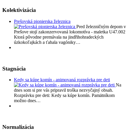
Kolektivizácia
Prešovská pionierska železnica
Pred železničným depom v
Prešove stojí zakonzervovaná lokomotíva - maletka U47.002
Ktorá pôvodne premávala na jindřihohradeckých
úzkokoľajkách a ťahala vagóniky…
Stagnácia
Kedy sa kúpe komín - animovaná rozprávka pre deti
Na
dnes som si pre vás pripravil troška nezvyčajný obsah.
Rozprávku pre deti: Kedy sa kúpe komín. Pamätníkom
možno dnes…
Normalizácia