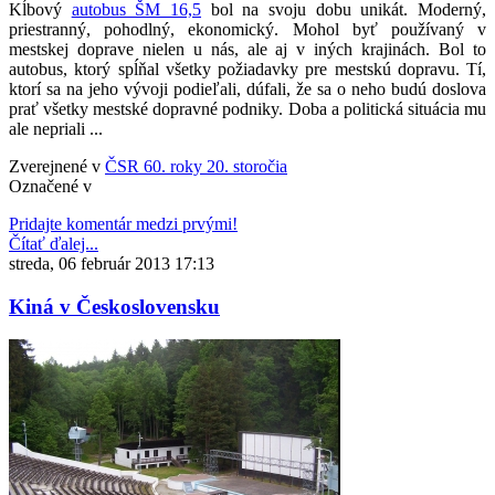
Kĺbový
autobus ŠM 16,5
bol na svoju dobu unikát. Moderný,
priestranný, pohodlný, ekonomický. Mohol byť používaný v
mestskej doprave nielen u nás, ale aj v iných krajinách. Bol to
autobus, ktorý spĺňal všetky požiadavky pre mestskú dopravu. Tí,
ktorí sa na jeho vývoji podieľali, dúfali, že sa o neho budú doslova
prať všetky mestské dopravné podniky. Doba a politická situácia mu
ale nepriali ...
Zverejnené v
ČSR 60. roky 20. storočia
Označené v
Pridajte komentár medzi prvými!
Čítať ďalej...
streda, 06 február 2013 17:13
Kiná v Československu