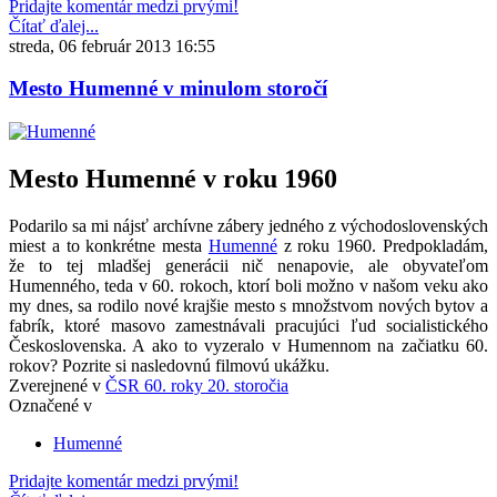
Pridajte komentár medzi prvými!
Čítať ďalej...
streda, 06 február 2013 16:55
Mesto Humenné v minulom storočí
Mesto Humenné v roku 1960
Podarilo sa mi nájsť archívne zábery jedného z východoslovenských
miest a to konkrétne mesta
Humenné
z roku 1960. Predpokladám,
že to tej mladšej generácii nič nenapovie, ale obyvateľom
Humenného, teda v 60. rokoch, ktorí boli možno v našom veku ako
my dnes, sa rodilo nové krajšie mesto s množstvom nových bytov a
fabrík, ktoré masovo zamestnávali pracujúci ľud socialistického
Československa. A ako to vyzeralo v Humennom na začiatku 60.
rokov? Pozrite si nasledovnú filmovú ukážku.
Zverejnené v
ČSR 60. roky 20. storočia
Označené v
Humenné
Pridajte komentár medzi prvými!