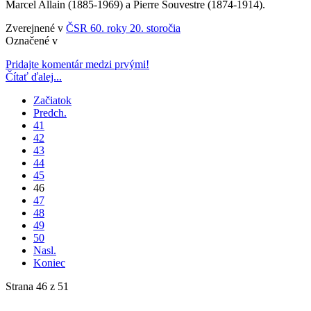
Marcel Allain (1885-1969) a Pierre Souvestre (1874-1914).
Zverejnené v
ČSR 60. roky 20. storočia
Označené v
Pridajte komentár medzi prvými!
Čítať ďalej...
Začiatok
Predch.
41
42
43
44
45
46
47
48
49
50
Nasl.
Koniec
Strana 46 z 51