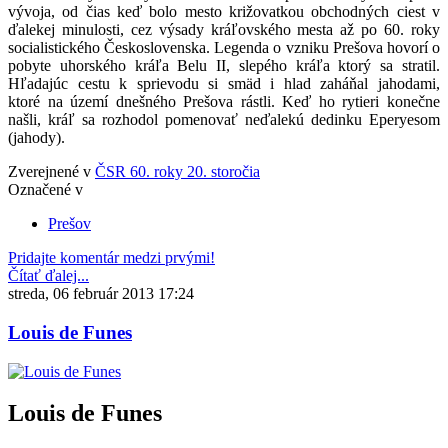
vývoja, od čias keď bolo mesto križovatkou obchodných ciest v
ďalekej minulosti, cez výsady kráľovského mesta až po 60. roky
socialistického Československa. Legenda o vzniku Prešova hovorí o
pobyte uhorského kráľa Belu II, slepého kráľa ktorý sa stratil.
Hľadajúc cestu k sprievodu si smäd i hlad zaháňal jahodami,
ktoré na území dnešného Prešova rástli. Keď ho rytieri konečne
našli, kráľ sa rozhodol pomenovať neďalekú dedinku Eperyesom
(jahody).
Zverejnené v
ČSR 60. roky 20. storočia
Označené v
Prešov
Pridajte komentár medzi prvými!
Čítať ďalej...
streda, 06 február 2013 17:24
Louis de Funes
Louis de Funes