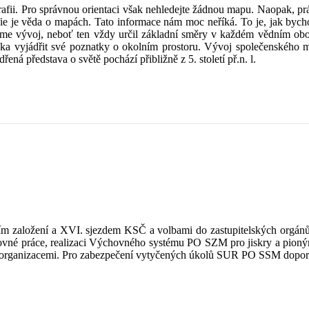
. Pro správnou orientaci však nehledejte žádnou mapu. Naopak, právě
rafie je věda o mapách. Tato informace nám moc neříká. To je, jak bych
ujme vývoj, neboť ten vždy určil základní směry v každém vědním obo
věka vyjádřit své poznatky o okolním prostoru. Vývoj společenského m
řená představa o světě pochází přibližně z 5. století př.n. l.
aložení a XVI. sjezdem KSČ a volbami do zastupitelských orgánů vše
ovné práce, realizaci Výchovného systému PO SZM pro jiskry a pionýry,
ými organizacemi. Pro zabezpečení vytyčených úkolů SUR PO SSM dopor