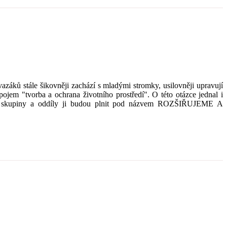
záků stále šikovněji zachází s mladými stromky, usilovněji upravují
pojem "tvorba a ochrana životního prostředí". O této otázce jednal i
rské skupiny a oddíly ji budou plnit pod názvem ROZŠIŘUJEME A