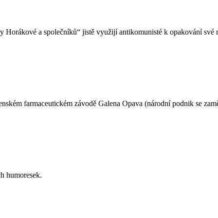
dy Horákové a společníků“ jistě využijí antikomunisté k opakování sv
slovenském farmaceutickém závodě Galena Opava (národní podnik se za
ch humoresek.