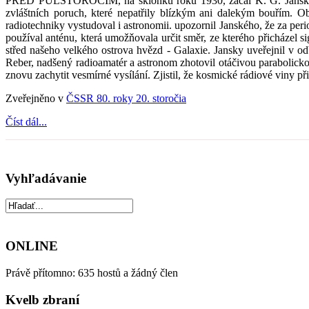
PŘED PŮLSTOROČÍM, na sklonku roku 1930, začal K. G. Jansky (1
zvláštních poruch, které nepatřily blízkým ani dalekým bouřím. Ob
radiotechniky vystudoval i astronomii. upozornil Janského, že za peri
používal anténu, která umožňovala určit směr, ze kterého přicházel si
střed našeho velkého ostrova hvězd - Galaxie. Jansky uveřejnil v o
Reber, nadšený radioamatér a astronom zhotovil otáčivou parabolick
znovu zachytit vesmírné vysílání. Zjistil, že kosmické rádiové viny př
Zveřejněno v
ČSSR 80. roky 20. storočia
Číst dál...
Vyhľadávanie
ONLINE
Právě přítomno: 635 hostů a žádný člen
Kvelb zbraní