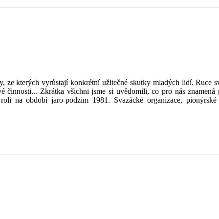
e kterých vyrůstají konkrétní užitečné skutky mladých lidí. Ruce sva
é činnosti... Zkrátka všichni jsme si uvědomili, co pro nás znamená 
ou roli na období jaro-podzim 1981. Svazácké organizace, pioný