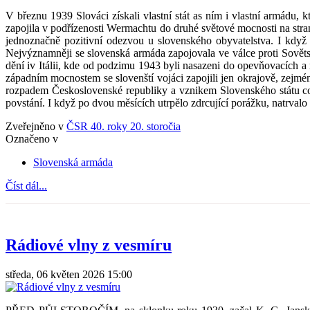
V březnu 1939 Slováci získali vlastní stát as ním i vlastní armádu
zapojila v podřízenosti Wermachtu do druhé světové mocnosti na stran
jednoznačně pozitivní odezvou u slovenského obyvatelstva. I když 
Nejvýznamněji se slovenská armáda zapojovala ve válce proti Sověts
dění iv Itálii, kde od podzimu 1943 byli nasazeni do opevňovacích a 
západním mocnostem se slovenští vojáci zapojili jen okrajově, zejmé
rozpadem Československé republiky a vznikem Slovenského státu což 
povstání. I když po dvou měsících utrpělo zdrcující porážku, natrval
Zveřejněno v
ČSR 40. roky 20. storočia
Označeno v
Slovenská armáda
Číst dál...
Rádiové vlny z vesmíru
středa, 06 květen 2026 15:00