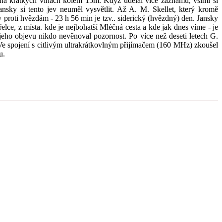
 krátkých vinách kolem 15m. Když udělal více záznamů, všiml si
ansky si tento jev neuměl vysvětlit. Až A. M. Skellet, který kromě
y proti hvězdám - 23 h 56 min je tzv.. siderický (hvězdný) den. Jansky
elce, z místa. kde je nejbohatší Mléčná cesta a kde jak dnes víme - je
jeho objevu nikdo nevěnoval pozornost. Po více než deseti letech G.
Ve spojení s citlivým ultrakrátkovlným přijímačem (160 MHz) zkoušel
u.