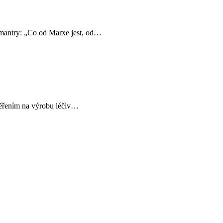
é mantry: „Co od Marxe jest, od…
měřením na výrobu léčiv…