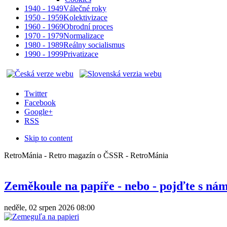
1940 - 1949
Válečné roky
1950 - 1959
Kolektivizace
1960 - 1969
Obrodní proces
1970 - 1979
Normalizace
1980 - 1989
Reálny socialismus
1990 - 1999
Privatizace
Twitter
Facebook
Google+
RSS
Skip to content
RetroMánia - Retro magazín o ČSSR - RetroMánia
Zeměkoule na papíře - nebo - pojďte s nám
neděle, 02 srpen 2026 08:00