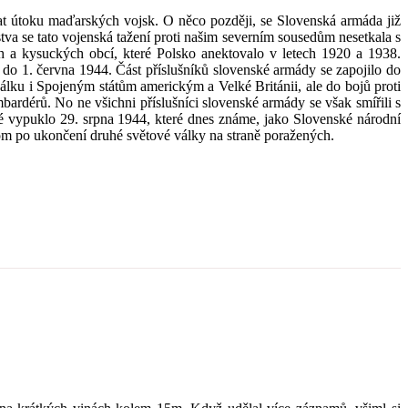
vat útoku maďarských vojsk. O něco později, se Slovenská armáda již
tva se tato vojenská tažení proti našim severním sousedům nesetkala s
ch a kysuckých obcí, které Polsko anektovalo v letech 1920 a 1938.
do 1. června 1944. Část příslušníků slovenské armády se zapojilo do
válku i Spojeným státům americkým a Velké Británii, ale do bojů proti
ardérů. No ne všichni příslušníci slovenské armády se však smířili s
ré vypuklo 29. srpna 1944, které dnes známe, jako Slovenské národní
hom po ukončení druhé světové války na straně poražených.