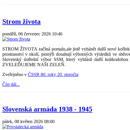
Strom života
pondělí, 06 červenec 2026 10:46
STROM ŽIVOTA začíná pomalu,ale jistě vyhánět další nové kořínky, z
prostranství v okolí, pionýři dosahují výborných výsledků ve sběrov
Slovenský ústřední výbor SSM, který vyhlásil další krátkodob
ZVELEĎUJEME NAŠI ZELEŇ.
Zveřejněno v
ČSSR 80. roky 20. storočia
Číst dál...
Slovenská armáda 1938 - 1945
pátek, 08 květen 2026 08:00