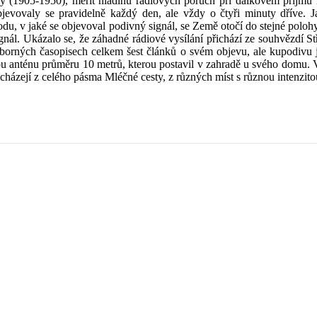
905-1950), měřit hladinu rádiových poruch při dálkovém příjmu na
jevovaly se pravidelně každý den, ale vždy o čtyři minuty dříve. J
odu, v jaké se objevoval podivný signál, se Země otočí do stejné poloh
gnál. Ukázalo se, že záhadné rádiové vysílání přichází ze souhvězdí Stř
dborných časopisech celkem šest článků o svém objevu, ale kupodivu 
ou anténu průměru 10 metrů, kterou postavil v zahradě u svého domu. 
icházejí z celého pásma Mléčné cesty, z různých míst s různou intenzito