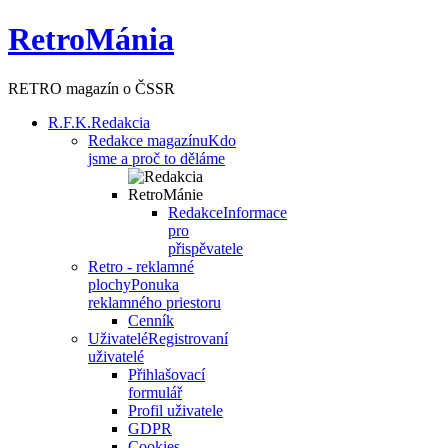
RetroMánia
RETRO magazín o ČSSR
R.F.K.
Redakcia
Redakce magazínu
Kdo
jsme a proč to děláme
Redakce
Informace
pro
přispěvatele
Retro - reklamné
plochy
Ponuka
reklamného priestoru
Cenník
Uživatelé
Registrovaní
uživatelé
Přihlašovací
formulář
Profil uživatele
GDPR
Cookies