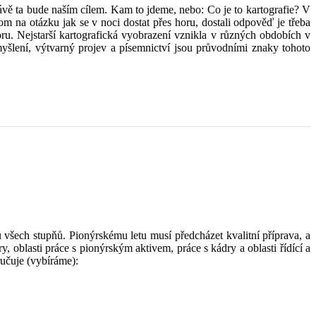
 ta bude naším cílem. Kam to jdeme, nebo: Co je to kartografie? V
om na otázku jak se v noci dostat přes horu, dostali odpověď je třeba
ru. Nejstarší kartografická vyobrazení vznikla v různých obdobích v
yšlení, výtvarný projev a písemnictví jsou průvodními znaky tohoto
ch stupňů. Pionýrskému letu musí předcházet kvalitní příprava, a
 oblasti práce s pionýrským aktivem, práce s kádry a oblasti řídící a
učuje (vybíráme):