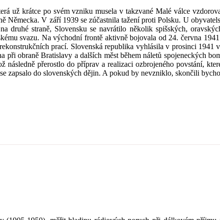
, která už krátce po svém vzniku musela v takzvané Malé válce vzdoro
ě Německa. V září 1939 se zúčastnila tažení proti Polsku. U obyvatels
na druhé straně, Slovensku se navrátilo několik spišských, oravský
kému svazu. Na východní frontě aktivně bojovala od 24. června 1941 
rekonstrukčních prací. Slovenská republika vyhlásila v prosinci 1941 
na při obraně Bratislavy a dalších měst během náletů spojeneckých bomb
následně přerostlo do příprav a realizaci ozbrojeného povstání, kte
o se zapsalo do slovenských dějin. A pokud by nevzniklo, skončili byc