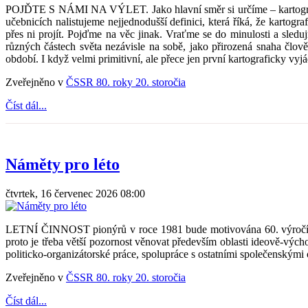
POJĎTE S NÁMI NA VÝLET. Jako hlavní směr si určíme – kartografii
učebnicích nalistujeme nejjednodušší definici, která říká, že kartog
přes ni projít. Pojďme na věc jinak. Vraťme se do minulosti a sled
různých částech světa nezávisle na sobě, jako přirozená snaha člo
období. I když velmi primitivní, ale přece jen první kartograficky vyjád
Zveřejněno v
ČSSR 80. roky 20. storočia
Číst dál...
Náměty pro léto
čtvrtek, 16 červenec 2026 08:00
LETNÍ ČINNOST pionýrů v roce 1981 bude motivována 60. výročím z
proto je třeba větší pozornost věnovat především oblasti ideově-vých
politicko-organizátorské práce, spolupráce s ostatními společensk
Zveřejněno v
ČSSR 80. roky 20. storočia
Číst dál...