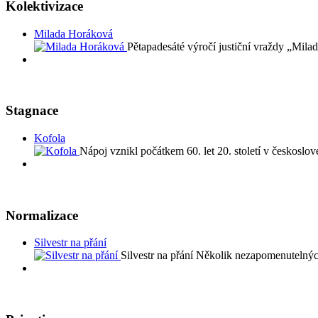
Kolektivizace
Milada Horáková
Pětapadesáté výročí justiční vraždy „Mila
Stagnace
Kofola
Nápoj vznikl počátkem 60. let 20. století v česko
Normalizace
Silvestr na přání
Silvestr na přání Několik nezapomenutelný