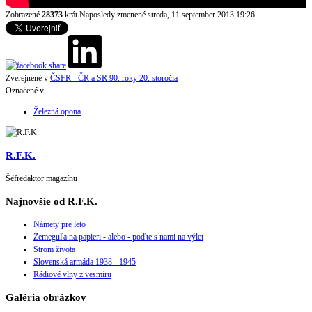
Zobrazené
28373
krát
Naposledy zmenené streda, 11 september 2013 19:26
Zverejnené v
ČSFR - ČR a SR 90. roky 20. storočia
Označené v
Železná opona
R.F.K.
Šéfredaktor magazínu
Najnovšie od R.F.K.
Námety pre leto
Zemeguľa na papieri - alebo - poďte s nami na výlet
Strom života
Slovenská armáda 1938 - 1945
Rádiové vlny z vesmíru
Galéria obrázkov