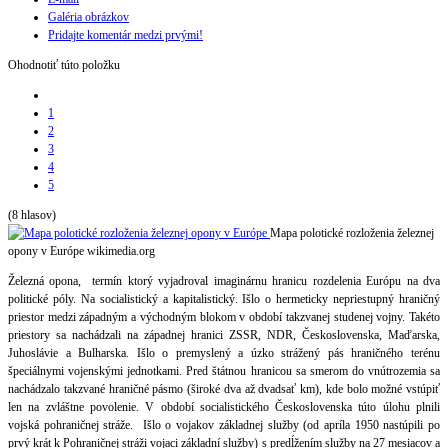
Galéria obrázkov
Pridajte komentár medzi prvými!
Ohodnotiť túto položku
1
2
3
4
5
(8 hlasov)
Mapa polotické rozloženia železnej
opony v Európe
wikimedia.org
Železná opona, termín ktorý vyjadroval imaginárnu hranicu rozdelenia Európu na dva
politické póly. Na socialistický a kapitalistický. Išlo o hermeticky nepriestupný hraničný
priestor medzi západným a východným blokom v období takzvanej studenej vojny. Takéto
priestory sa nachádzali na západnej hranici ZSSR, NDR, Československa, Maďarska,
Juhoslávie a Bulharska. Išlo o premyslený a úzko strážený pás hraničného terénu
špeciálnymi vojenskými jednotkami. Pred štátnou hranicou sa smerom do vnútrozemia sa
nachádzalo takzvané hraničné pásmo (široké dva až dvadsať km), kde bolo možné vstúpiť
len na zvláštne povolenie. V období socialistického Československa túto úlohu plnili
vojská pohraničnej stráže. Išlo o vojakov základnej služby (od apríla 1950 nastúpili po
prvý krát k Pohraničnej stráži vojaci základní služby) s predĺžením služby na 27 mesiacov a