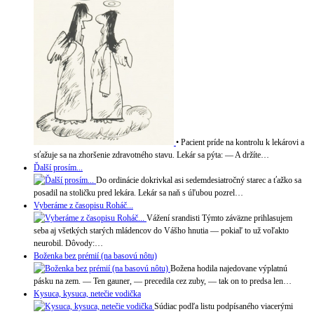
• Pacient príde na kontrolu k lekárovi a
sťažuje sa na zhoršenie zdravotného stavu. Lekár sa pýta: — A držíte…
Ďalší prosím...
Do ordinácie dokrivkal asi sedemdesiatročný starec a ťažko sa
posadil na stoličku pred lekára. Lekár sa naň s úľubou pozrel…
Vyberáme z časopisu Roháč...
Vážení srandisti Týmto záväzne prihlasujem
seba aj všetkých starých mládencov do Vášho hnutia — pokiaľ to už voľakto
neurobil. Dôvody:…
Boženka bez prémií (na basovú nôtu)
Božena hodila najedovane výplatnú
pásku na zem. — Ten gauner, — precedila cez zuby, — tak on to predsa len…
Kysuca, kysuca, netečie vodička
Súdiac podľa listu podpísaného viacerými