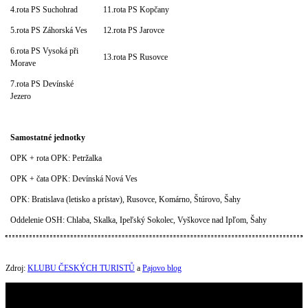
4.rota PS Suchohrad
11.rota PS Kopčany
5.rota PS Záhorská Ves
12.rota PS Jarovce
6.rota PS Vysoká při
13.rota PS Rusovce
Morave
7.rota PS Devínské
Jezero
Samostatné jednotky
OPK + rota OPK: Petržalka
OPK + čata OPK: Devínská Nová Ves
OPK: Bratislava (letisko a prístav), Rusovce, Komárno, Štúrovo, Šahy
Oddelenie OSH: Chlaba, Skalka, Ipeľský Sokolec, Vyškovce nad Ipľom, Šahy
Zdroj:
KLUBU ČESKÝCH TURISTŮ
a
Pajovo blog