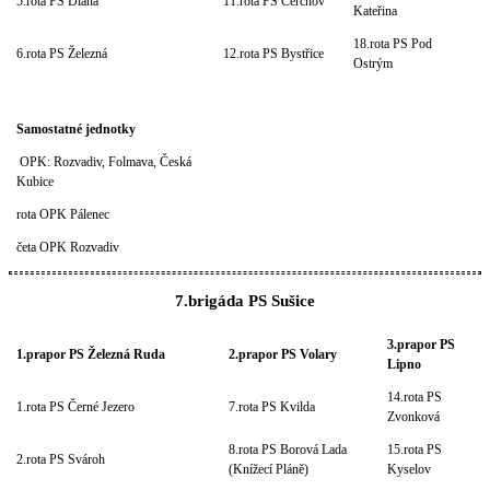
5.rota PS Diana
11.rota PS Čerchov
Kateřina
18.rota PS Pod
6.rota PS Železná
12.rota PS Bystřice
Ostrým
Samostatné jednotky
OPK: Rozvadiv, Folmava, Česká
Kubice
rota OPK Pálenec
četa OPK Rozvadiv
7.brigáda PS Sušice
3.prapor PS
1.prapor PS Železná Ruda
2.prapor PS Volary
Lipno
14.rota PS
1.rota PS Černé Jezero
7.rota PS Kvilda
Zvonková
8.rota PS Borová Lada
15.rota PS
2.rota PS Svároh
(Knížecí Pláně)
Kyselov