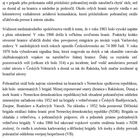
aj v prípade jeho prekonania stihli príslušníci pohraničnej stráže narušiteľa chytiť skôr, než
sa dostal až na hranicu a následne ju prekročil. Okolo celých hraníc navyše viedla v asi
kilometrovej vzdialenosti asfaltová komunikácia, ktorá príslušníkom pohraničnej stráže
uľahčovala presun k miestu zásahu.
Sťažnosti medzinárodného spoločenstva viedli k tomu, že v roku 1965 bolo vysoké napätie
z plota odstránené. V roku 1968 došlo k veľkému uvoľneniu hraníc. Prakticky krátko
otvorené hranice uľahčili druhú vlnu povojnovej emigrácie po invázii vojsk Varšavskej
zmluvy. V nasledujúcich troch rokoch opustilo Československo asi 74 000 ľudí. V roku
1970 bola vybudovaná signálna línia, ktorá reagovala na dotyk a tak okamžite varovala
službukonajúcich vojakov na narušiteľov štátnej hranice. Ďalej sa rozrástla sieť
pozorovacích veží (celkom ich bolo 314) a po incidente, keď vodič autožeriavu prerazil
colné závoru v Českých Velenicích a dostal sa tak do Rakúska, boli značne zosilnené aj
hraničné závory.
Pohraničná stráž bola najviac sústredená na hraniciach s Nemeckou spolkovou republikou,
kde bolo umiestnaných 5 brigád. Menej exponované smery (hranica s Rakúskom, Dunaj a
úsek hraníc s Nemeckou demokratickou republikou) boli obsadené pohraničnými oddielmi
zmenenými začiatkom roku 1952 tiež na brigády s veliteľstvami v Českých Budějoviciach,
Znojme, Bratislave a Karlových Varoch. Na sklonku r 1952 bola postavená Děčínská
brigáda strážiaci štátnu hraníc proti Nemeckej demokratickej republike (NDR). Brigáda sa
skladala z veliteľstva, z pohraničných práporov, rôt a jednotiek priamo podriadených
veliteľstva brigády. V roku 1966 bol takzvané vojskové systém stráženia hraníc s NDR
zrušený, čo viedlo k zrušeniu karlovarskej a děčínskej brigády. Ich úseky a úlohy prevzali
pohraničné oddelenia verejnej bezpečnosti (VB).