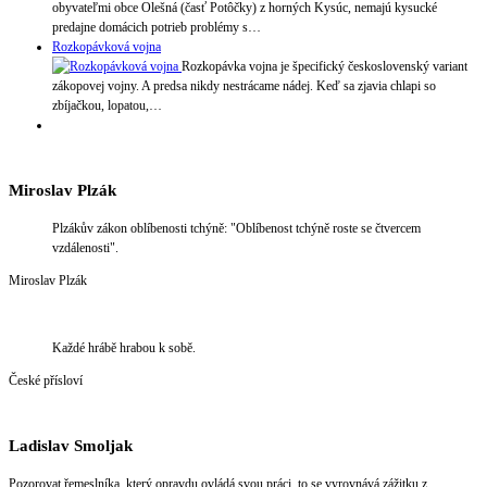
obyvateľmi obce Olešná (časť Potôčky) z horných Kysúc, nemajú kysucké
predajne domácich potrieb problémy s…
Rozkopávková vojna
Rozkopávka vojna je špecifický československý variant
zákopovej vojny. A predsa nikdy nestrácame nádej. Keď sa zjavia chlapi so
zbíjačkou, lopatou,…
Miroslav Plzák
Plzákův zákon oblíbenosti tchýně: "Oblíbenost tchýně roste se čtvercem
vzdálenosti".
Miroslav Plzák
Každé hrábě hrabou k sobě.
České přísloví
Ladislav Smoljak
Pozorovat řemeslníka, který opravdu ovládá svou práci, to se vyrovnává zážitku z