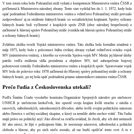
V tom istom roku bola Pohraničná stráž vyňatá z kompetencie Ministerstva vnútra ČSSR a
pričlenená k Ministerstvu národnej obrany. Tento stav vydržal len do 1. 1. 1972, kedy bola
opäť podriadená Federálnemu ministerstvu vnútra a veliteľstvo Pohraničnej stráže prevzalo
zodpovednosť aj za stráženie štátnych hraníc so socialistickými krajinami. Správy ochrany
štátnych hraníc boli vyčlenené z krajských správ ZNB (zbor národnej bezpečnosti) a
začlenené k hlavnej správe Pohraničnej stráže (vznikla tak hlavná správa Pohraničnej stráže
a ochrany štátnych hraníc).
Zvláštnu zložku tvorili Vojská ministerstva vnútra. Táto zložka bola formálne zriadená v
máji 1975, kedy bolo z právomoci štábu civilnej obrany vyňaté veliteľstvá zväzku vojsk
MV (ministerstva vnútra), z ktorého sa vytvorila Správa vojsk MV. Medzi jej hlavné úlohy
patrilo vedľa stráženia sídla prezidenta a objektov MV, tiež zabezpečenie bojovej
pohotovosti centrály Federálneho ministerstva vnútra a krajských správ. Spravovanie vojsk
MV bola do polovice roku 1978 začlenená do Hlavnej správy pohraničnej stráže a ochrany
štátnych hraníc, po tej bola opäť podriadená priamo námestníkovi ministra vnútra ČSSR.
Prečo ľudia z Československa utekali?
Podľa Štatútu Úradu vysokého komisára Organizácie Spojených národov pre utečencov
UNHCR je utečencom ktokoľvek, kto opustil svoju krajinu kvôli strachu z násilia z
rasových, náboženských, národnostných dôvodov, alebo kvôli svojim politickým názorom
alebo členstva v určitej sociálnej skupine, a ktorý sa nemôže alebo nechce vrátiť. Títo ľudia
majú právo na politický azyl. Ako dôvod sa zväčša uvádzal, že chceli, aby ich deti nemuseli
žiť ako otroci, že žijú v policajnom štáte, že neexistuje názorová, náboženská a politická
sloboda a hlavne, aby po nich niečo zostalo, až raz budú opúšťať tento svet. A to v