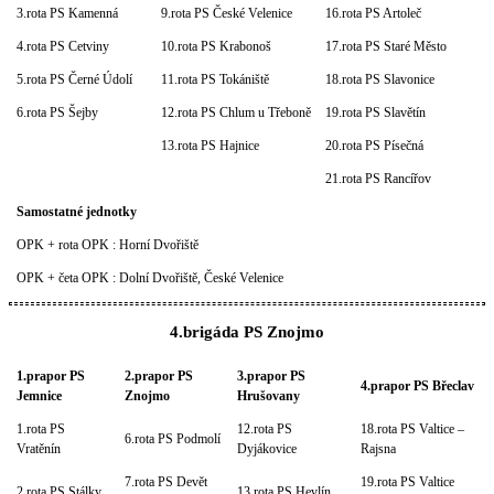
3.rota PS Kamenná
9.rota PS České Velenice
16.rota PS Artoleč
4.rota PS Cetviny
10.rota PS Krabonoš
17.rota PS Staré Město
5.rota PS Černé Údolí
11.rota PS Tokániště
18.rota PS Slavonice
6.rota PS Šejby
12.rota PS Chlum u Třeboně
19.rota PS Slavětín
13.rota PS Hajnice
20.rota PS Písečná
21.rota PS Rancířov
Samostatné jednotky
OPK + rota OPK : Horní Dvořiště
OPK + četa OPK : Dolní Dvořiště, České Velenice
4.brigáda PS Znojmo
1.prapor PS
2.prapor PS
3.prapor PS
4.prapor PS Břeclav
Jemnice
Znojmo
Hrušovany
1.rota PS
12.rota PS
18.rota PS Valtice –
6.rota PS Podmolí
Vratěnín
Dyjákovice
Rajsna
7.rota PS Devět
19.rota PS Valtice
2.rota PS Stálky
13.rota PS Hevlín