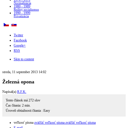
Normalizácia
1980 - 1989
Reálny socializmus
1990 - 1999
Privatizácia
Twitter
Facebook
Google+
RSS
Skip to content
streda, 11 september 2013 14:02
Železná opona
Napísal(a)
R.F.K.
Tento článok má
272
slov
Čas čítania:
2
min.
Úroveň obtiažnosti čítania :
Easy
veľkosť písma
zväčšiť veľkosť písma
zväčšiť veľkosť písma
E-mail