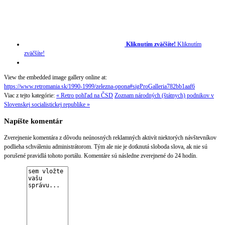
Kliknutím zväčšíte!
Kliknutím
zväčšíte!
View the embedded image gallery online at:
https://www.retromania.sk/1990-1999/zelezna-opona#sigProGalleria782bb1aaf6
Viac z tejto kategórie:
« Retro pohľad na ČSD
Zoznam národných (štátnych) podnikov v
Slovenskej socialistickej republike »
Napíšte komentár
Zverejnenie komentára z dôvodu neúnosných reklamných aktivít niektorých návštevníkov
podlieha schváleniu administrátorom. Tým ale nie je dotknutá sloboda slova, ak nie sú
porušené pravidlá tohoto portálu. Komentáre sú následne zverejnené do 24 hodín.