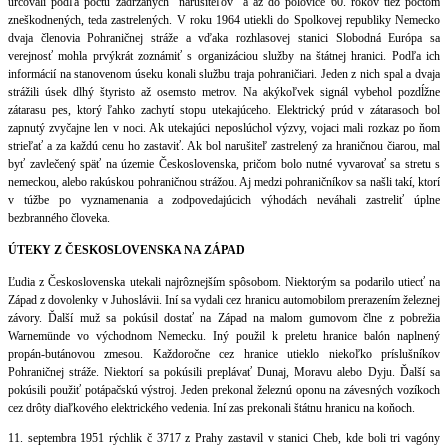
určovali podľa počtu zadržaných "narušiteľov" a až do polovice 60. rokov tiež počtom
zneškodnených, teda zastrelených. V roku 1964 utiekli do Spolkovej republiky Nemecko
dvaja členovia Pohraničnej stráže a vďaka rozhlasovej stanici Slobodná Európa sa
verejnosť mohla prvýkrát zoznámiť s organizáciou služby na štátnej hranici. Podľa ich
informácií na stanovenom úseku konali službu traja pohraničiari. Jeden z nich spal a dvaja
strážili úsek dlhý štyristo až osemsto metrov. Na akýkoľvek signál vybehol pozdĺžne
zátarasu pes, ktorý ľahko zachytí stopu utekajúceho. Elektrický prúd v zátarasoch bol
zapnutý zvyčajne len v noci. Ak utekajúci neposlúchol výzvy, vojaci mali rozkaz po ňom
strieľať a za každú cenu ho zastaviť. Ak bol narušiteľ zastrelený za hraničnou čiarou, mal
byť zavlečený späť na územie Československa, pričom bolo nutné vyvarovať sa stretu s
nemeckou, alebo rakúskou pohraničnou strážou. Aj medzi pohraničníkov sa našli takí, ktorí
v túžbe po vyznamenania a zodpovedajúcich výhodách neváhali zastreliť úplne
bezbranného človeka.
ÚTEKY Z ČESKOSLOVENSKA NA ZÁPAD
Ľudia z Československa utekali najrôznejším spôsobom. Niektorým sa podarilo utiecť na
Západ z dovolenky v Juhoslávii. Iní sa vydali cez hranicu automobilom prerazením železnej
závory. Ďalší muž sa pokúsil dostať na Západ na malom gumovom člne z pobrežia
Warnemünde vo východnom Nemecku. Iný použil k preletu hranice balón naplnený
propán-butánovou zmesou. Každoročne cez hranice utieklo niekoľko príslušníkov
Pohraničnej stráže. Niektorí sa pokúsili preplávať Dunaj, Moravu alebo Dyju. Ďalší sa
pokúsili použiť potápačskú výstroj. Jeden prekonal železnú oponu na závesných vozíkoch
cez drôty diaľkového elektrického vedenia. Iní zas prekonali štátnu hranicu na koňoch.
11. septembra 1951 rýchlik č 3717 z Prahy zastavil v stanici Cheb, kde boli tri vagóny