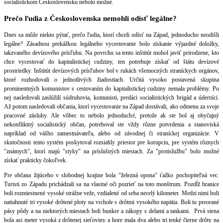
socialistickom Československu nebolo možné.
Prečo ľudia z Československa nemohli odísť legálne?
Dnes sa môže niekto pýtať, prečo ľudia, ktorí chceli odísť na Západ, jednoducho neodišli
legálne? Zásadnou prekážkou legálneho vycestovanie bolo získanie výjazdné doložky,
takzvaného devízového prísľubu. Na povrchu sa tento inštitút mohol javiť prirodzene, kto
chce vycestovať do kapitalistickej cudziny, ten potrebuje získať od štátu devízové
prostriedky. Inštitút devízových prísľubov bol v rukách všemocných straníckych orgánov,
ktoré rozhodovali o jednotlivých žiadostiach. Určitá vysoko postavená skupina
prominentných komunistov s cestovaním do kapitalistickej cudziny nemala problémy. Po
nej nasledovali zaslúžilí súdruhovia, komunisti, predáci socialistických brigád a úderníci.
Až potom nasledovali občania, ktorí vycestovanie na Západ dostávali, ako odmenu za svoje
pracovné zásluhy. Ale vôbec to nebolo jednoduché, pretože ak ste bol aj obyčajný
nekonfliktný socialistický občan, potreboval ste vždy rôzne potvrdenia a stanoviská
napríklad od vášho zamestnávateľa, alebo od závodnej či straníckej organizácie. V
skutočnosti tento systém poskytoval rozsiahly priestor pre korupciu, pre systém rôznych
"známych", ktorí majú "styky" na príslušných miestach. Za "protislužbu" bolo možné
získať prakticky čokoľvek.
Pre občana žijúceho v slobodnej krajine bola "železná opona" ťažko pochopiteľná vec.
Turisti zo Západu prichádzali sa na vlastné oči pozrieť na toto monštrum. Pozdĺž hranice
boli rozmiestnené vysoké strážne veže, vzdialené od seba necelý kilometer. Medzi nimi boli
natiahnuté tri vysoké drôtené ploty na vrchole s drôtmi vysokého napätia. Boli tu preorané
pásy pôdy a na niektorých miestach boli bunkre a zákopy s delami a tankami. Prvá stena
bola asi meter vysoká z drôtenej sieťoviny a hore mala dva alebo tri tenké čierne drôty na