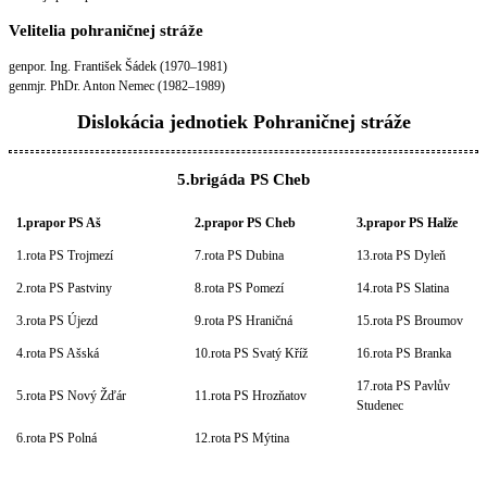
Velitelia pohraničnej stráže
genpor. Ing. František Šádek (1970–1981)
genmjr. PhDr. Anton Nemec (1982–1989)
Dislokácia jednotiek Pohraničnej stráže
5.brigáda PS Cheb
1.prapor PS Aš
2.prapor PS Cheb
3.prapor PS Halže
1.rota PS Trojmezí
7.rota PS Dubina
13.rota PS Dyleň
2.rota PS Pastviny
8.rota PS Pomezí
14.rota PS Slatina
3.rota PS Újezd
9.rota PS Hraničná
15.rota PS Broumov
4.rota PS Ašská
10.rota PS Svatý Kříž
16.rota PS Branka
17.rota PS Pavlův
5.rota PS Nový Žďár
11.rota PS Hrozňatov
Studenec
6.rota PS Polná
12.rota PS Mýtina