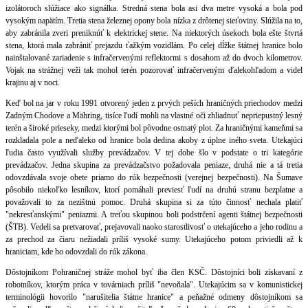
izolátoroch slúžiace ako signálka. Stredná stena bola asi dva metre vysoká a bola pod
vysokým napätím. Tretia stena železnej opony bola nízka z drôtenej sieťoviny. Slúžila na to,
aby zabránila zveri preniknúť k elektrickej stene. Na niektorých úsekoch bola ešte štvrtá
stena, ktorá mala zabrániť prejazdu ťažkým vozidlám. Po celej dĺžke štátnej hranice bolo
nainštalované zariadenie s infračervenými reflektormi s dosahom až do dvoch kilometrov.
Vojak na strážnej veži tak mohol terén pozorovať infračerveným ďalekohľadom a videl
krajinu aj v noci.
Keď bol na jar v roku 1991 otvorený jeden z prvých peších hraničných priechodov medzi
Zadným Chodove a Mähring, tisíce ľudí mohli na vlastné oči zhliadnuť nepriepustný lesný
terén a široké prieseky, medzi ktorými bol pôvodne ostnatý plot. Za hraničnými kameňmi sa
rozkladala pole a neďaleko od hranice bola dedina akoby z úplne iného sveta. Utekajúci
ľudia často využívali služby prevádzačov. V tej dobe šlo v podstate o tri kategórie
prevádzačov. Jedna skupina za prevádzačstvo požadovala peniaze, druhá nie a tá tretia
odovzdávala svoje obete priamo do rúk bezpečnosti (verejnej bezpečnosti). Na Šumave
pôsobilo niekoľko lesníkov, ktorí pomáhali previesť ľudí na druhú stranu bezplatne a
považovali to za nezištnú pomoc. Druhá skupina si za túto činnosť nechala platiť
"nekresťanskými" peniazmi. A treťou skupinou boli podstrčení agenti štátnej bezpečnosti
(ŠTB). Vedeli sa pretvarovať, prejavovali naoko starostlivosť o utekajúceho a jeho rodinu a
za prechod za čiaru nežiadali príliš vysoké sumy. Utekajúceho potom priviedli až k
hraniciam, kde ho odovzdali do rúk zákona.
Dôstojníkom Pohraničnej stráže mohol byť iba člen KSČ. Dôstojníci boli získavaní z
robotníkov, ktorým práca v továrniach príliš "nevoňala". Utekajúcim sa v komunistickej
terminológii hovorilo "narušitelia štátne hranice" a peňažné odmeny dôstojníkom sa