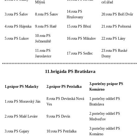
Mlýnů
cel.úřad
14.rota PS
3.rota PS Šafov
8.rota PS Šatov
20.rota PS Boří Dvůr
Hrušovany
4.rota PS Hájenka
9.rota PS Hatě
15.rota PS Březí
21.rota PS Poštorná
10.rota PS
5.rota PS Lukov
16.rota PS Mikulov
22.rota PS Lány
Ječmeniště
11.rota PS
23.rota PS Ruské
17.rota PS Sedlec
Jaroslavice
Domy
11.brigáda PS Bratislava
3.poriečny prápor PS
1.prápor PS Malacky
2.prápor PS Petržalka
Komárno
8.rota PS Devínská Nová
1.poriečny oddiel PS
1.rota PS Moravský Ján
Ves
Bratislava
2.poriečny oddiel PS
2.rota PS Malé Leváre
9.rota PS Devín
Medveďov
3.poriečny oddiel PS
3.rota PS Gajary
10.rota PS Petržalka
Komárno