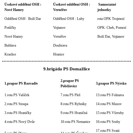
Úsekové oddělení OSH :
Úsekové oddělení OSH :
Samostatné
Nové Hamry
Vernéřov
jednotky
Oddělení OSH : Boží Dar
Oddělení OSH : Luby
rota OPK Trojmezí
Potůčky
Vojtanov
OPK: Cheb, Pomezí
Nové Hamry
Vernéřov
Boží Dar, Vojtanov
Bublava
Doubrava
Kraslice
Hranice
9.brigáda PS Domažlice
2.prapor PS
1.prapor PS Rozvadiv
3.prapor PS Nýrsko
Poběžovice
1.rota PS Vašíček
7.rota PS Pleš
13.rota PS Folmava
2.rota PS Stoupa
8.rota PS Rybníky
14.rota PS Maxov
3.rota PS Hraničky
9.rota PS Hraničná
15.rota PS Všeruby
4.rota PS Nový Dvůr
10.rota PS Nemanice
16.rota PS Sruby
17.rota PS Svatá