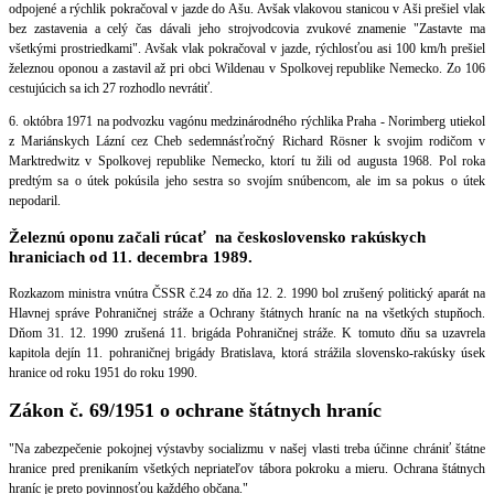
odpojené a rýchlik pokračoval v jazde do Ašu. Avšak vlakovou stanicou v Aši prešiel vlak
bez zastavenia a celý čas dávali jeho strojvodcovia zvukové znamenie "Zastavte ma
všetkými prostriedkami". Avšak vlak pokračoval v jazde, rýchlosťou asi 100 km/h prešiel
železnou oponou a zastavil až pri obci Wildenau v Spolkovej republike Nemecko. Zo 106
cestujúcich sa ich 27 rozhodlo nevrátiť.
6. októbra 1971 na podvozku vagónu medzinárodného rýchlika Praha - Norimberg utiekol
z Mariánskych Lázní cez Cheb sedemnásťročný Richard Rösner k svojim rodičom v
Marktredwitz v Spolkovej republike Nemecko, ktorí tu žili od augusta 1968. Pol roka
predtým sa o útek pokúsila jeho sestra so svojím snúbencom, ale im sa pokus o útek
nepodaril.
Železnú oponu začali rúcať na československo rakúskych
hraniciach od 11. decembra 1989.
Rozkazom ministra vnútra ČSSR č.24 zo dňa 12. 2. 1990 bol zrušený politický aparát na
Hlavnej správe Pohraničnej stráže a Ochrany štátnych hraníc na na všetkých stupňoch.
Dňom 31. 12. 1990 zrušená 11. brigáda Pohraničnej stráže. K tomuto dňu sa uzavrela
kapitola dejín 11. pohraničnej brigády Bratislava, ktorá strážila slovensko-rakúsky úsek
hranice od roku 1951 do roku 1990.
Zákon č. 69/1951 o ochrane štátnych hraníc
"Na zabezpečenie pokojnej výstavby socializmu v našej vlasti treba účinne chrániť štátne
hranice pred prenikaním všetkých nepriateľov tábora pokroku a mieru. Ochrana štátnych
hraníc je preto povinnosťou každého občana."