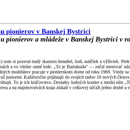
 pionierov v Banskej Bystrici
 pionierov a mládeže v Banskej Bystrici v r
m si pozeral malý skanzen lietadiel, lodi, autíčiek a výšiviek. Prekv
stenách a vo vitríne samé lode. „To je Barrakuda" — začal menovať náz
odných modelárov pracuje v pionierskom dome od roku 1969. Vtedy sa da
sú už juniormi. Každoročne prijímajú do svojich radov 10 nových členov,
, strúhajú. To je ich kráľovstvo. Desiatky lodných kostier a medzi ním 
esu a na majstrovstvách kraja získali v celkovej súťaži jedno druhé a v