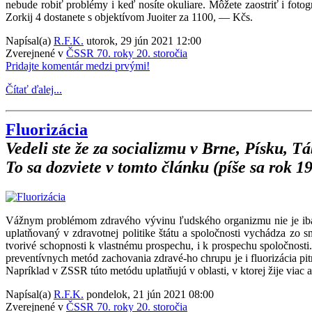
nebude robiť problémy i keď nosíte okuliare. Môžete zaostriť i fotog
Zorkij 4 dostanete s objektívom Juoiter za 1100, — Kčs.
Napísal(a)
R.F.K.
utorok, 29 jún 2021 12:00
Zverejnené v
ČSSR 70. roky 20. storočia
Pridajte komentár medzi prvými!
Čítať ďalej...
Fluorizácia
Vedeli ste že za socializmu v Brne, Písku, 
To sa dozviete v tomto článku (píše sa rok 19
Vážnym problémom zdravého vývinu ľudského organizmu nie je iba li
uplatňovaný v zdravotnej politike štátu a spoločnosti vychádza zo 
tvorivé schopnosti k vlastnému prospechu, i k prospechu spoločnost
preventívnych metód zachovania zdravé-ho chrupu je i fluorizácia pit
Napríklad v ZSSR túto metódu uplatňujú v oblasti, v ktorej žije viac
Napísal(a)
R.F.K.
pondelok, 21 jún 2021 08:00
Zverejnené v
ČSSR 70. roky 20. storočia