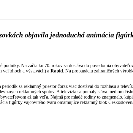
razovkách objavila jednoduchá animácia figú
é podniky. Na začiatku 70. rokov sa dostáva do povedomia obyvateľ
 veľtrhoch a výstavách) a
Rapid
. Na propagáciu zahraničných výrob
periodík sa reklamný priestor čoraz viac dostával do rozhlasu a televí
evíznych reklamných spotov. A televízia sa pomaly stáva médiom číslo j
byvateľstvom až tak veľa. Najmä pre mladé rodiny to znamenalo, kúpiť
cia figúrky vajcovitého tvaru omamujúce reklamný blok Československ