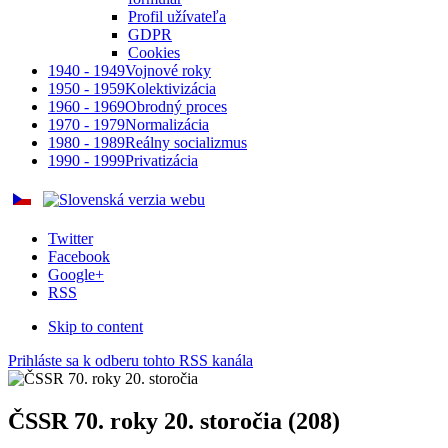
Profil užívateľa
GDPR
Cookies
1940 - 1949
Vojnové roky
1950 - 1959
Kolektivizácia
1960 - 1969
Obrodný proces
1970 - 1979
Normalizácia
1980 - 1989
Reálny socializmus
1990 - 1999
Privatizácia
Twitter
Facebook
Google+
RSS
Skip to content
Prihláste sa k odberu tohto RSS kanála
ČSSR 70. roky 20. storočia (208)