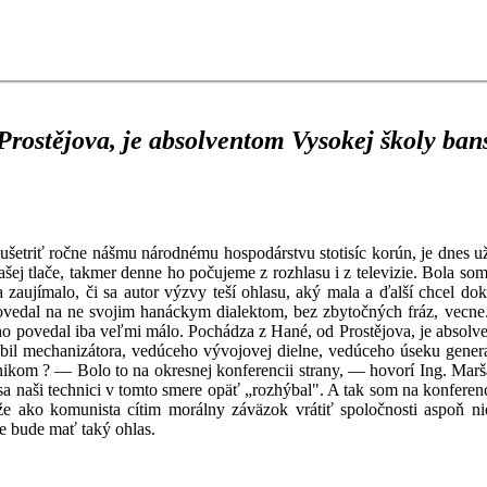
rostějova, je absolventom Vysokej školy bans
etriť ročne nášmu národnému hospodárstvu stotisíc korún, je dnes už
ašej tlače, takmer denne ho počujeme z rozhlasu i z televizie. Bola som
sa zaujímalo, či sa autor výzvy teší ohlasu, aký mala a ďalší chcel d
vedal na ne svojim hanáckym dialektom, bez zbytočných fráz, vecne. 
oho povedal iba veľmi málo. Pochádza z Hané, od Prostějova, je absolv
obil mechanizátora, vedúceho vývojovej dielne, vedúceho úseku gener
hnikom ? — Bolo to na okresnej konferencii strany, — hovorí Ing. Ma
sa naši technici v tomto smere opäť „rozhýbal". A tak som na konferenci
že ako komunista cítim morálny záväzok vrátiť spoločnosti aspoň n
e bude mať taký ohlas.