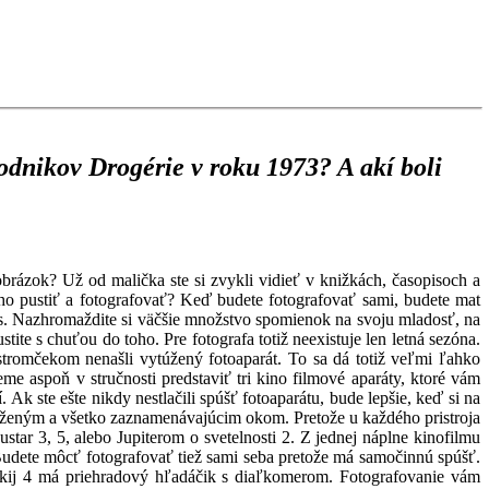
dnikov Drogérie v roku 1973? A akí boli
obrázok? Už od malička ste si zvykli vidieť v knižkách, časopisoch a
toho pustiť a fotografovať? Keď budete fotografovať sami, budete mat
vás. Nazhromaždite si väčšie množstvo spomienok na svoju mladosť, na
ite s chuťou do toho. Pre fotografa totiž neexistuje len letná sezóna.
tromčekom nenašli vytúžený fotoaparát. To sa dá totiž veľmi ľahko
 aspoň v stručnosti predstaviť tri kino filmové aparáty, ktoré vám
Ak ste ešte nikdy nestlačili spúšť fotoaparátu, bude lepšie, keď si na
edlženým a všetko zaznamenávajúcim okom. Pretože u každého pristroja
ar 3, 5, alebo Jupiterom o svetelnosti 2. Z jednej náplne kinofilmu
Budete môcť fotografovať tiež sami seba pretože má samočinnú spúšť.
rkij 4 má priehradový hľadáčik s diaľkomerom. Fotografovanie vám