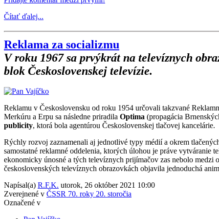
Čítať ďalej...
Reklama za socializmu
V roku 1967 sa prvýkrát na televíznych ob
blok Československej televízie.
Reklamu v Československu od roku 1954 určovali takzvané Reklamn
Merkúru a Erpu sa následne priradila
Optima
(propagácia Brnenských
publicity
, ktorá bola agentúrou Československej tlačovej kancelárie.
Rýchly rozvoj zaznamenali aj jednotlivé typy médií a okrem tlačených 
samostatné reklamné oddelenia, ktorých úlohou je práve vytváranie tel
ekonomicky únosné a tých televíznych prijímačov zas nebolo medzi o
československých televíznych obrazovkách objavila jednoduchá animá
Napísal(a)
R.F.K.
utorok, 26 október 2021 10:00
Zverejnené v
ČSSR 70. roky 20. storočia
Označené v