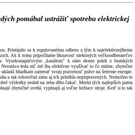
dých pomáhal ustrážiť spotrebu elektrickej
u. Pristúpilo sa k regulovanému odberu a tým k najefektívnejšiemu
okoch. Ak k tomu pripočítame liknavosť niektorých veľkoodberateľov
mov. Vysokonapäťovým „kanálom" k nám denne prúdi z bratských
. Neostáva teda nič iné iba efektívne využívať to čo máme, zbytočne
 ukladá hliadkam zamerať svoju pozornosť práve na šetrenie energie.
zadia a tak tohoročná zima aj ich pristihla nepripravených. Nemožno to
obré výsledky nedali na seba dlho čakať. Medzi tých najlepších patria
ínajú zbytočné svetlá, vypínajú aj voľne bežiace stroje. Keď si to tak