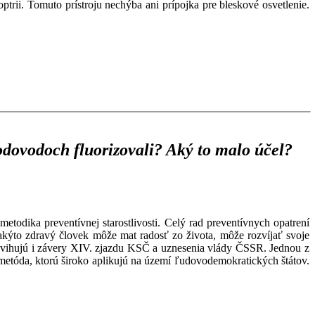
ptrii. Tomuto prístroju nechýba ani prípojka pre bleskové osvetlenie.
vodovodoch fluorizovali? Aký to malo účel?
odika preventívnej starostlivosti. Celý rad preventívnych opatrení
takýto zdravý človek môže mat radosť zo života, môže rozvíjať svoje
yzdvihujú i závery XIV. zjazdu KSČ a uznesenia vlády ČSSR. Jednou z
á metóda, ktorú široko aplikujú na území ľudovodemokratických štátov.