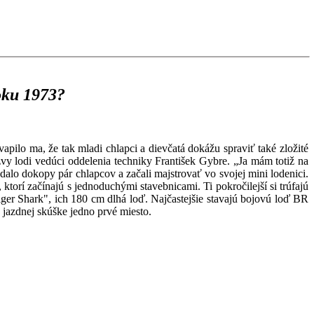
oku 1973?
apilo ma, že tak mladi chlapci a dievčatá dokážu spraviť také zložité
vy lodi vedúci oddelenia techniky František Gybre. „Ja mám totiž na
lo dokopy pár chlapcov a začali majstrovať vo svojej mini lodenici.
 ktorí začínajú s jednoduchými stavebnicami. Ti pokročilejší si trúfajú
„Tiger Shark", ich 180 cm dlhá loď. Najčastejšie stavajú bojovú loď BR
 jazdnej skúške jedno prvé miesto.