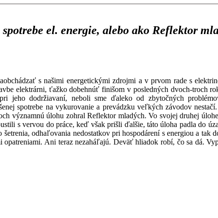
otrebe el. energie, alebo ako Reflektor mla
obchádzať s našimi energetickými zdrojmi a v prvom rade s elektrino
avbe elektrárni, ťažko dobehnúť finišom v posledných dvoch-troch r
ť pri jeho dodržiavaní, neboli sme ďaleko od zbytočných problé
 zvýšenej spotrebe na vykurovanie a prevádzku veľkých závodov nestačí
okoch významnú úlohu zohral Reflektor mladých. Vo svojej druhej úlohe
ustili s vervou do práce, keď však prišli ďalšie, táto úloha padla do ú
o šetrenia, odhaľovania nedostatkov pri hospodárení s energiou a tak d
i opatreniami. Ani teraz nezaháľajú. Deväť hliadok robí, čo sa dá. Vyp