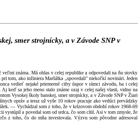
kej, smer strojnícky, a v Závode SNP v
 veľmi známa. Má ohlas v celej republike a odpovedali na ňu stovky
 pri tom, ako inžiniera Maršálka „spovedali" niekoľkí novinári. Jeden
okonca vedieť nejaké priemerné cifry úspor v rámci závodu, ba i celej
Aj keď sa jeho meno stalo známe ozaj v celej našej vlasti, vidno na
entom Vysokej školy banskej, smer strojnícky, a v Závode SNP v Žiari
álnych opráv a teraz už vyše 10 rokov pracuje ako vedúci prevádzky
ršálek. — Vychádzal som z toho, že v krízovom období rokov 1968-69
i vystúpil a povedal som od srdca, čo som cítil. Asi v tom zmysle, že
iečo z toho, čo do mňa investovala. Výzvu som pôvodne adresoval