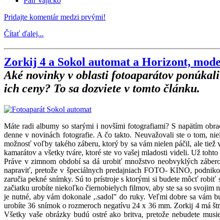
Pan Vajíčko
Pridajte komentár medzi prvými!
Čítať ďalej...
Zorkij 4 a Sokol automat a Horizont, mod
Aké novinky v oblasti fotoaparátov ponúkal
ich ceny? To sa dozviete v tomto článku.
Máte radi albumy so starými i novšími fotografiami? S napätím obrac
denne v novinách fotografie. A čo takto. Neuvažovali ste o tom, nie
možnosť voľby takého záberu, ktorý by sa vám nielen páčil, ale tiež
kamarátov a všetky tváre, ktoré ste vo vašej mladosti videli. Už toht
Práve v zimnom období sa dá urobiť množstvo neobvyklých záberov 
napraviť, pretože v špeciálnych predajniach FOTO- KINO, podnikov 
zaručia pekné snímky. Sú to prístroje s ktorými si budete môcť robiť 
začiatku urobíte niekoľko čiernobielych filmov, aby ste sa so svoji
je nutné, aby vám dokonale ,.sadol" do ruky. Veľmi dobre sa vám bu
urobíte 36 snímok o rozmeroch negatívu 24 x 36 mm. Zorkij 4 má štr
Všetky vaše obrázky budú ostré ako britva, pretože nebudete mus