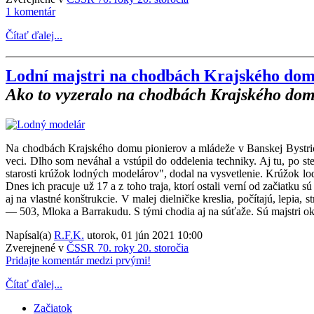
1 komentár
Čítať ďalej...
Lodní majstri na chodbách Krajského domu
Ako to vyzeralo na chodbách Krajského domu
Na chodbách Krajského domu pionierov a mládeže v Banskej Bystrici so
veci. Dlho som neváhal a vstúpil do oddelenia techniky. Aj tu, po 
starosti krúžok lodných modelárov", dodal na vysvetlenie. Krúžok l
Dnes ich pracuje už 17 a z toho traja, ktorí ostali verní od začiatku 
aj na vlastné konštrukcie. V malej dielničke kreslia, počítajú, lepia
— 503, Mloka a Barrakudu. S tými chodia aj na súťaže. Sú majstri okr
Napísal(a)
R.F.K.
utorok, 01 jún 2021 10:00
Zverejnené v
ČSSR 70. roky 20. storočia
Pridajte komentár medzi prvými!
Čítať ďalej...
Začiatok