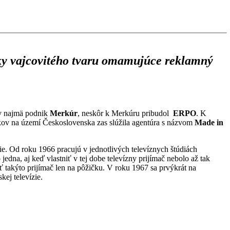
rky vajcovitého tvaru omamujúce reklamný
ov najmä podnik
Merkúr
, neskôr k Merkúru pribudol
ERPO
. K
kov na území Československa zas slúžila agentúra s názvom
Made in
zie. Od roku 1966 pracujú v jednotlivých televíznych štúdiách
edna, aj keď vlastniť v tej dobe televízny prijímač nebolo až tak
 takýto prijímač len na pôžičku. V roku 1967 sa prvýkrát na
ej televízie.