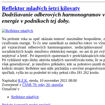
Reflektor mladých šetrí kilovaty
Dodržiavanie odberových harmonogramov v sp
energie v podnikoch tej doby.
Na prelome roka sa opäť ukázala nutnosť maximálne hospodárne, za
využívaniu energie. To čo sme zameškali za niekoľko rokov vo výst
pri vypracúvaní odberových harmonogramov, nedisciplinovanos
socialistických krajín množstvo elektrickej energie, no ani tá pri
neplytvať a šetriť. Pri úsporných opatreniach v predchádzajúcich r
Pri vyhlásení tejto úlohy aktivita mladých nasvedčovala tomu, že sa p
však generalizovať, je množstvo príkladov, kde sa pohotovo pustili d
košickí strojári. Reflektor tam stále prichádza s novými progresívnym
spočítali, vyšla im za posledné tri roky pekná cifra 181 262 korún.
Napísal(a)
R.F.K.
streda, 10 november 2021 08:00
Zverejnené v
ČSSR 70. roky 20. storočia
Označené v
Reflektor mladých
Pridajte komentár medzi prvými!