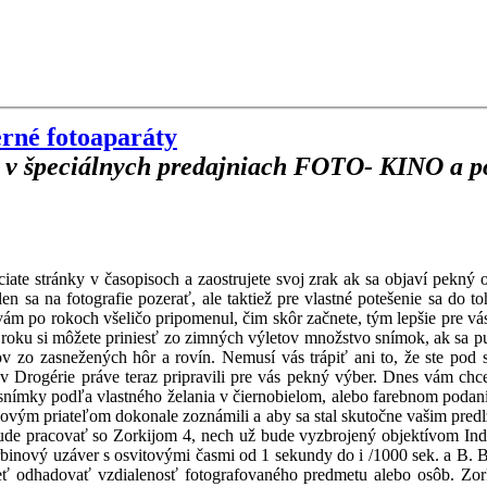
erné fotoaparáty
i v špeciálnych predajniach FOTO- KINO a po
iate stránky v časopisoch a zaostrujete svoj zrak ak sa objaví pekný 
len sa na fotografie pozerať, ale taktiež pre vlastné potešenie sa do 
 vám po rokoch všeličo pripomenul, čim skôr začnete, tým lepšie pre 
o roku si môžete priniesť zo zimných výletov množstvo snímok, ak sa pust
zo zasnežených hôr a rovín. Nemusí vás trápiť ani to, že ste pod s
Drogérie práve teraz pripravili pre vás pekný výber. Dnes vám chceme
snímky podľa vlastného želania v čiernobielom, alebo farebnom podaní. 
m novým priateľom dokonale zoznámili a aby sa stal skutočne vašim pr
de pracovať so Zorkijom 4, nech už bude vyzbrojený objektívom Indust
binový uzáver s osvitovými časmi od 1 sekundy do i /1000 sek. a B. 
ieť odhadovať vzdialenosť fotografovaného predmetu alebo osôb. Zo