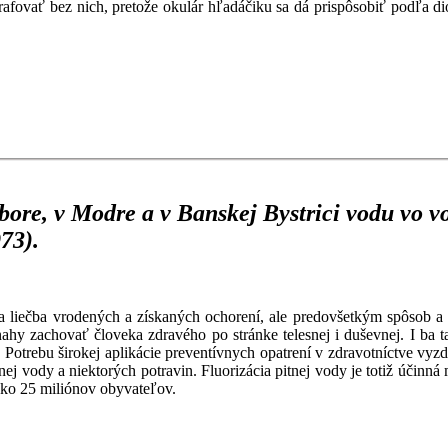
rafovať bez nich, pretože okulár hľadáčiku sa dá prispôsobiť podľa dio
Tábore, v Modre a v Banskej Bystrici vodu vo 
73).
ečba vrodených a získaných ochorení, ale predovšetkým spôsob a met
snahy zachovať človeka zdravého po stránke telesnej i duševnej. I ba 
i. Potrebu širokej aplikácie preventívnych opatrení v zdravotníctve v
nej vody a niektorých potravin. Fluorizácia pitnej vody je totiž účinn
 ako 25 miliónov obyvateľov.