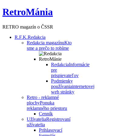
RetroMánia
RETRO magazín o ČSSR
R.F.K.
Redakcia
Redakcia magazínu
Kto
sme a prečo to robíme
Redakcia
Informácie
pre
prispievateľov
Podmienky
používania
internetovej
web stránky
Retro - reklamné
plochy
Ponuka
reklamného priestoru
Cenník
Užívatelia
Registrovaní
užívatelia
Prihlasovací
formulár