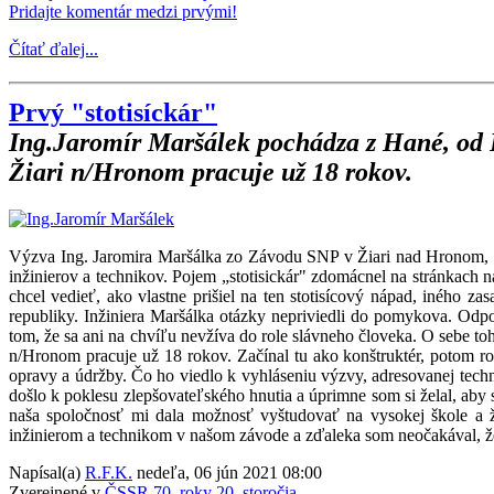
Pridajte komentár medzi prvými!
Čítať ďalej...
Prvý "stotisíckár"
Ing.Jaromír Maršálek pochádza z Hané, od P
Žiari n/Hronom pracuje už 18 rokov.
Výzva Ing. Jaromira Maršálka zo Závodu SNP v Žiari nad Hronom, uš
inžinierov a technikov. Pojem „stotisickár" zdomácnel na stránkach n
chcel vedieť, ako vlastne prišiel na ten stotisícový nápad, iného za
republiky. Inžiniera Maršálka otázky nepriviedli do pomykova. Odpo
tom, že sa ani na chvíľu nevžíva do role slávneho človeka. O sebe t
n/Hronom pracuje už 18 rokov. Začínal tu ako konštruktér, potom r
opravy a údržby. Čo ho viedlo k vyhláseniu výzvy, adresovanej tec
došlo k poklesu zlepšovateľského hnutia a úprimne som si želal, aby 
naša spoločnosť mi dala možnosť vyštudovať na vysokej škole a 
inžinierom a technikom v našom závode a zďaleka som neočakával, ž
Napísal(a)
R.F.K.
nedeľa, 06 jún 2021 08:00
Zverejnené v
ČSSR 70. roky 20. storočia