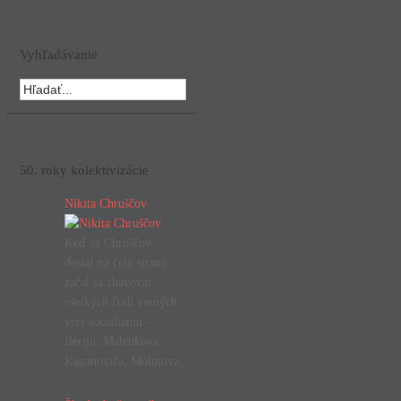
Vyhľadávanie
50. roky kolektivizácie
Nikita Chruščov
Keď sa Chruščov
dostal na čelo strany,
začal sa zbavovať
všetkých ľudí verných
veci socializmu –
Beriju, Malenkova,
Kaganoviča, Molotova.
…