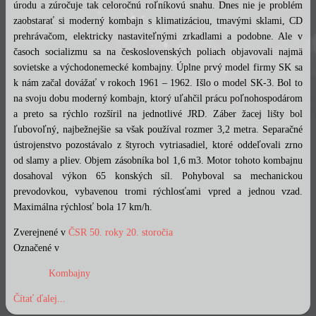
úrodu a zúročuje tak celoročnú roľníkovú snahu. Dnes nie je problém
zaobstarať si moderný kombajn s klimatizáciou, tmavými sklami, CD
prehrávačom, elektricky nastaviteľnými zrkadlami a podobne. Ale v
časoch socializmu sa na československých poliach objavovali najmä
sovietske a východonemecké kombajny. Úplne prvý model firmy SK sa
k nám začal dovážať v rokoch 1961 – 1962. Išlo o model SK-3. Bol to
na svoju dobu moderný kombajn, ktorý uľahčil prácu poľnohospodárom
a preto sa rýchlo rozšíril na jednotlivé JRD. Záber žacej lišty bol
ľubovoľný, najbežnejšie sa však používal rozmer 3,2 metra. Separačné
ústrojenstvo pozostávalo z štyroch vytriasadiel, ktoré oddeľovali zrno
od slamy a pliev. Objem zásobníka bol 1,6 m3. Motor tohoto kombajnu
dosahoval výkon 65 konských síl. Pohyboval sa mechanickou
prevodovkou, vybavenou tromi rýchlosťami vpred a jednou vzad.
Maximálna rýchlosť bola 17 km/h.
Zverejnené v
ČSR 50. roky 20. storočia
Označené v
Kombajny
Čítať ďalej...