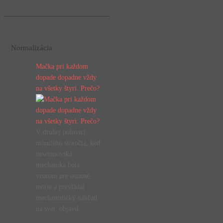
Normalizácia
Mačka pri každom
dopade dopadne vždy
na všetky štyri. Prečo?
V druhej polovici
minulého storočia, keď
newtonovská
mechanika bola
vzorom pre ostatné
teórie a prevládal
mechanistický náhľad
na svet, objavil…