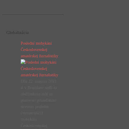
Globalizácia
Poslední mohykáni
Československej
amatérskej žurnalistiky
Dňa 22. augusta 2013
si v Bratislave sadli za
obdĺžnikový stôl na
pracovno priateľskom
stretnutí poslední
(vymierajúci)
mohykáni
Československej