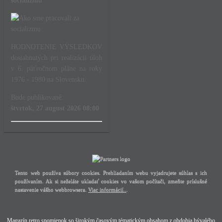
socializmu
HODNOTENIE VÝSLEDKOV
dosiahnutých pri realizácii úloh
v 6. päťročnom pláne na roky
1976 - 1980 na Slovensku.
Bude publikované:
štvrtok, 27 august 2026 08:00
Tento web používa súbory cookies. Prehliadaním webu vyjadrujete súhlas s ich
používaním. Ak si neželáte ukladať cookies vo vašom počítači, zmeňte príslušné
nastavenie vášho webbrowsera.
Viac informácií..
.
Magazín retro spomienok so širokým časovým tématickým obsahom z obdobia bývalého