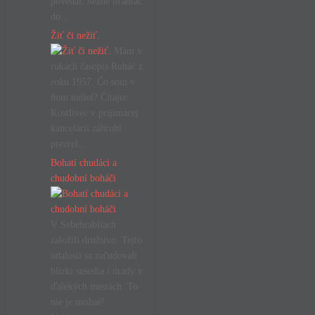
povedal, nežne hľadiac
do…
Žiť či nežiť.
Mám v
rukách časopis Roháč z
roku 1957. Čo som v
ňom našiel? Čítajte:
Kostlivec v prijímacej
kancelárii záhrobí
prezrel…
Bohatí chudáci a
chudobní boháči
V Sebehrabliach
založili družstvo. Tejto
udalosti sa začudovali
blízki susedia i úrady v
ďalekých mestách. To
nie je možné!