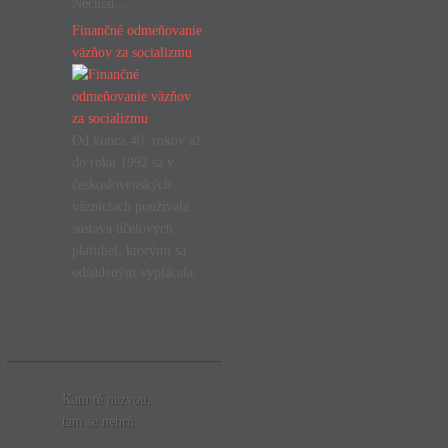
Nechcú…
Finančné odmeňovanie
väzňov za socializmu
Od konca 40. rokov až
do roku 1992 sa v
československých
väzniciach používala
sústava účelových
platidiel, ktorými sa
odsúdeným vyplácala,
…
Kam tě nezvou,
tam se nehrň.