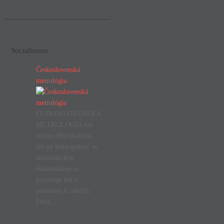
Socialismus
Československá
metrológia
ČESKOSLOVENSKÁ
METROLÓGIA má
veľmi dlhú tradíciu,
ale jej úzka spätosť so
socialistickou
ekonomikou sa
prejavuje len v
posledných rokoch.
Dnes,…