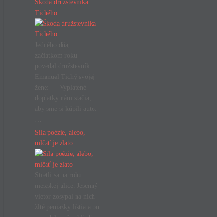
Škoda družstevníka
Tichého
Jedného dňa,
začiatkom roku
povedal družstevník
Emanuel Tichý svojej
žene: — Vyplatené
doplatky nám stačia,
aby sme si kúpili auto.
…
Sila poézie, alebo,
mlčať je zlato
Stretli sa na rohu
mestskej ulice. Jesenný
vietor zosypal na nich
žlté peniažky lístia a on