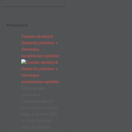
Privatizácia
Zoznam národných
(štátnych) podnikov v
Slovenskej
socialistickej republike
Štátne podniky
existovali v
Československu do
konca druhej svetovej
vojny a od roku 1945
sa z nich postupne
vytvorili národné…