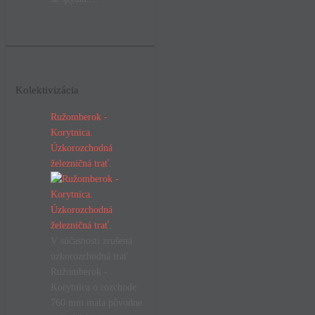
Kolektivizácia
Ružomberok -
Korytnica.
Úzkorozchodná
železničná trať.
V súčasnosti zrušená
úzkorozchodná trať
Ružomberok -
Korytnica o rozchode
760 mm mala pôvodne