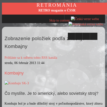
RETROMÁNIA
RETRO magazín o ČSSR
Skip to content
Zobrazenie položiek podľa značky:
Kombajny
Prihláste sa k odberu tohto RSS kanála
streda, 06 február 2013 11:44
Kombajny
Čo myslíte. Je to americký, alebo sovietsky stroj?
Kombajn bol je a bude dôležitý stroj v poľnohospodárstve, ktorý zbiera