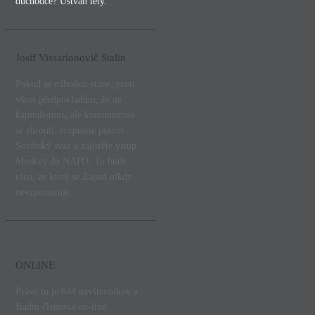
důchodce? Uštván léty.
Josif Vissarionovič Stalin
Pokud se náhodou stane, proti
všem předpokladům, že ne
kapitalismus, ale komunismus
se zhroutí, rozpustte potom
Sovětský svaz a zajistěte vstup
Moskvy do NATO. To bude
rána, ze které se Západ nikdy
nevzpamatuje.
ONLINE
Práve tu je 644 návštevníkov a
žiadni členovia on-line