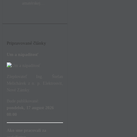
amatérskej…
Pripravované články
Um a nápaditosť
Zlepšovateľ Ing. Štefan
Melichárek z n. p. Elektrosvit,
Nové Zámky.
Bude publikované:
pondelok, 17 august 2026
08:00
Ako sme pracovali za