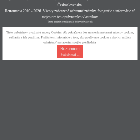
Československa.
Retromania 2010 - 2026. Všetky zobrazené ochranné známky, fotografie a informácie sú
majetkom ich oprávnených vlastnikov.
Tento projekt zrealizovalo
holdysoftware.sk
Tieto webstránky využívajú súbory Cookies. Ak pokračujete bez zmenenia nastavení súborov cookies,
súhlasíte s ich použitím. Prečítajte si informácie o tom, ako používame cookies a ako ich môžete
odmietnuť nastavením svojho prehliadača.
Rozumiem
Podrobnosti ...