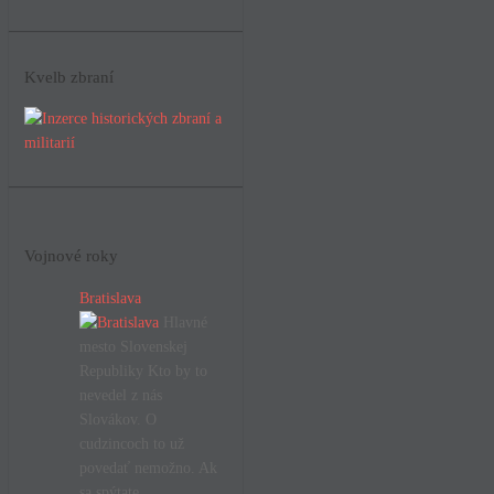
Kvelb zbraní
Vojnové roky
Bratislava
Hlavné
mesto Slovenskej
Republiky Kto by to
nevedel z nás
Slovákov. O
cudzincoch to už
povedať nemožno. Ak
sa spýtate…