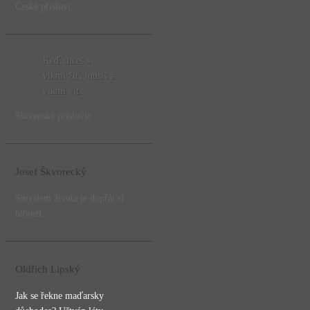
České přísloví
Keď chceš s
vlkmi žiť, musiš s
vlkmi viť.
Slovenské príslovie
Josef Škvorecký
Smyslem života je dopřát si
blbosti.
Oldřich Lipský
Jak se řekne maďarsky