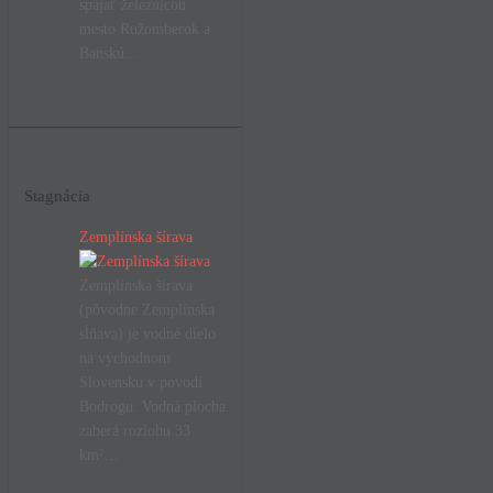
spájať železnicou
mesto Ružomberok a
Banskú…
Stagnácia
Zemplínska šírava
Zemplínska šírava
(pôvodne Zemplínska
sĺňava) je vodné dielo
na východnom
Slovensku v povodí
Bodrogu. Vodná plocha
zaberá rozlohu 33
km²…