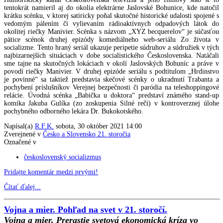
tentokrát namieril aj do okolia elektrárne Jaslovské Bohunice, kde natočil
krátku scénku, v ktorej satiricky poňal skutočné historické udalosti spojené s
vedomým pálením či vylievaním rádioaktívnych odpadových látok do
okolitej riečky Manivier. Scénka s názvom „XYZ becquerelov“ je súčasťou
pätice scénok druhej epizódy komediálneho web-seriálu Zo života v
socializme. Tento hraný seriál ukazuje peripetie súdruhov a súdružiek v tých
najbizarnejších situáciach v dobe socialistického Československa. Natáčali
sme tajne na skutočných lokáciach v okolí Jaslovských Bohuníc a práve v
povodí riečky Manivier. V druhej epizóde seriálu s podtitulom „Hrdinstvo
je povinné“ sa taktiež predstavia skečové scénky o ukradnutí Trabanta a
pochybení príslušníkov Verejnej bezpečnosti či paródia na teleshoppingové
relácie. Úvodná scénka „Babička u doktora“ predstaví známého stand-up
komika Jakuba Gulíka (zo zoskupenia Silné reči) v kontroverznej úlohe
pochybného odborného lekára Dr. Bukokotského.
Napísal(a)
R.F.K.
sobota, 30 október 2021 14:00
Zverejnené v
Česko a Slovensko 21. storočia
Označené v
československý socializmus
Pridajte komentár medzi prvými!
Čítať ďalej...
Vojna a mier. Pohľad na svet v 21. storočí.
Vojna a mier. Prerastie svetová ekonomická kríza vo