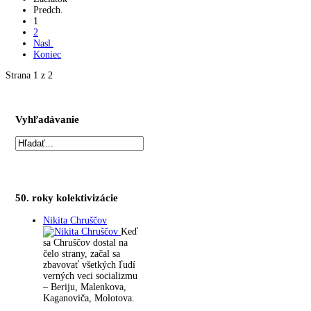
Predch.
1
2
Nasl.
Koniec
Strana 1 z 2
Vyhľadávanie
50. roky kolektivizácie
Nikita Chruščov
Keď
sa Chruščov dostal na
čelo strany, začal sa
zbavovať všetkých ľudí
verných veci socializmu
– Beriju, Malenkova,
Kaganoviča, Molotova.
…