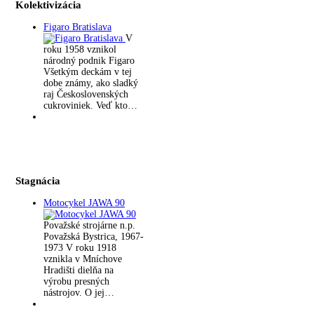
Kolektivizácia
Figaro Bratislava
V
roku 1958 vznikol
národný podnik Figaro
Všetkým deckám v tej
dobe známy, ako sladký
raj Československých
cukroviniek. Veď kto…
Stagnácia
Motocykel JAWA 90
Považské strojárne n.p.
Považská Bystrica, 1967-
1973 V roku 1918
vznikla v Mníchove
Hradišti dielňa na
výrobu presných
nástrojov. O jej…