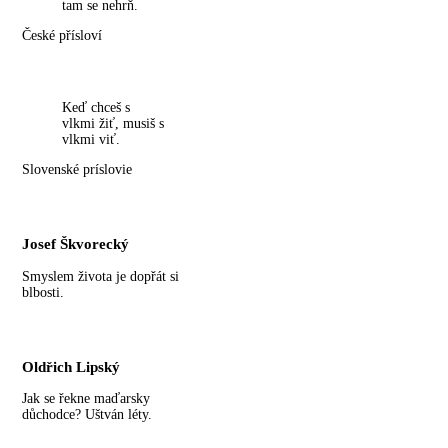
tam se nehrň.
České přísloví
Keď chceš s
vlkmi žiť, musiš s
vlkmi viť.
Slovenské príslovie
Josef Škvorecký
Smyslem života je dopřát si
blbosti.
Oldřich Lipský
Jak se řekne maďarsky
důchodce? Uštván léty.