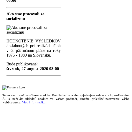
08:00
Ako sme pracovali za
socializmu
HODNOTENIE VÝSLEDKOV
dosiahnutých pri realizácii úloh
v 6. päťročnom pláne na roky
1976 - 1980 na Slovensku.
Bude publikované:
štvrtok, 27 august 2026 08:00
Tento web používa súbory cookies. Prehliadaním webu vyjadrujete súhlas s ich používaním.
Ak si neželáte ukladať cookies vo vašom počítači, zmeňte príslušné nastavenie vášho
webbrowsera.
Viac informácií..
.
Magazín retro spomienok so širokým časovým tématickým obsahom z obdobia bývalého
Československa.
Retromania 2010 - 2026. Všetky zobrazené ochranné známky, fotografie a informácie sú
majetkom ich oprávnených vlastnikov.
Tento projekt zrealizovalo
holdysoftware.sk