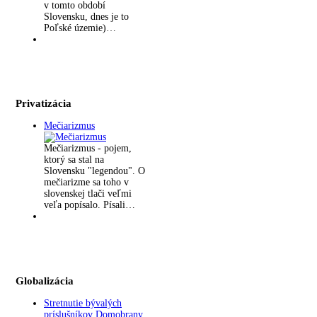
v tomto období
Slovensku, dnes je to
Poľské územie)…
Privatizácia
Mečiarizmus
Mečiarizmus - pojem,
ktorý sa stal na
Slovensku "legendou". O
mečiarizme sa toho v
slovenskej tlači veľmi
veľa popísalo. Písali…
Globalizácia
Stretnutie bývalých
príslušníkov Domobrany