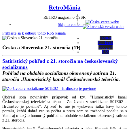
RetroMánia
RETRO magazín o ČSSR
Skip to content
Prihláste sa k odberu tohto RSS kanála
Twitter
Facebook
Česko a Slovensko 21. storočia (11)
Google+
RSS
Satiristický pohľad z 21. storočia na československý
socializmus
Pohľad na obdobie socializmu okorenený satirou 21.
storočia .Humoristický kanál Československá televízia.
Obdržal som novinársky príspevok od tzv. "Humoristický kanál
Československej televízie"na tému : Zo života v socializme S01E02 -
Hrdinstvo je povinné". Aj keď to nie je vyslovene šálka kávy tohoto
portálu, každá dobrá vec sa počíta a preto som sa rozhodol podeliť sa s
Vami aj o takýto humorný pohľad na obdobie socializmu okorenený satirou
z 21. storočia.
Humoristický kanál Československá televízia a jeho filmový štáb si to