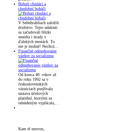
Bohatí chudáci a
chudobní boháči
V Sebehrabliach založili
družstvo. Tejto udalosti
sa začudovali blízki
susedia i úrady v
ďalekých mestách. To
nie je možné! Nechcú…
Finančné odmeňovanie
väzňov za socializmu
Od konca 40. rokov až
do roku 1992 sa v
československých
väzniciach používala
sústava účelových
platidiel, ktorými sa
odsúdeným vyplácala,…
Kam tě nezvou,