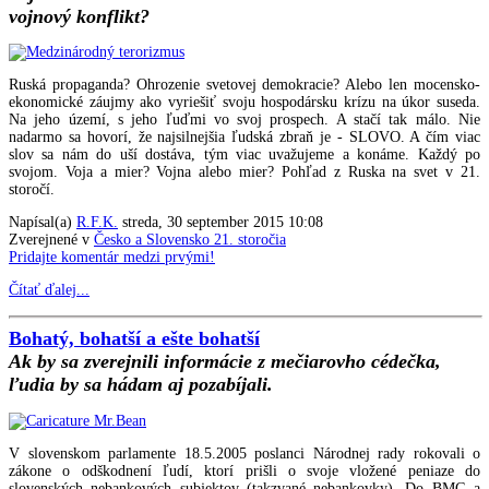
vojnový konflikt?
Ruská propaganda? Ohrozenie svetovej demokracie? Alebo len mocensko-
ekonomické záujmy ako vyriešiť svoju hospodársku krízu na úkor suseda.
Na jeho území, s jeho ľuďmi vo svoj prospech. A stačí tak málo. Nie
nadarmo sa hovorí, že najsilnejšia ľudská zbraň je - SLOVO. A čím viac
slov sa nám do uší dostáva, tým viac uvažujeme a konáme. Každý po
svojom. Voja a mier? Vojna alebo mier? Pohľad z Ruska na svet v 21.
storočí.
Napísal(a)
R.F.K.
streda, 30 september 2015 10:08
Zverejnené v
Česko a Slovensko 21. storočia
Pridajte komentár medzi prvými!
Čítať ďalej...
Bohatý, bohatší a ešte bohatší
Ak by sa zverejnili informácie z mečiarovho cédečka,
ľudia by sa hádam aj pozabíjali.
V slovenskom parlamente 18.5.2005 poslanci Národnej rady rokovali o
zákone o odškodnení ľudí, ktorí prišli o svoje vložené peniaze do
slovenských nebankových subjektov (takzvané nebankovky). Do BMG a