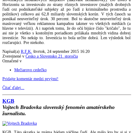
Horizontu sa investovalo zo strany rôznych investorov (malých drobných
ľudí cez podnikateľské subjekty až po ľudí z kriminálneho prostredia a
politikov) celkovo asi 62,8 miliardy slovenských korún. V tých časoch sa
ponúkal neuveriteľný úrok. 30 percent. Bol to skutočne neuveriteľný úrok
masírovaný veľkou reklamnou kampaňou takmer vo všetkých médiách (a
hlavne v televízii). A i napriek tomu, že do očú bijúce číslo "kričalo", že tu
asi nie je všetko s kostolným poriadkom prilákala mnohých vidina dobrej
investície. No nekúp to. Investícia to bola určite dobrá. Len výsledok bol
rozčarujúci. Pre niekoho.
Napísal(a)
R.F.K.
štvrtok, 24 september 2015 16:20
Zverejnené v
Česko a Slovensko 21. storočia
Označené v
Mečiarovo cedečko
Pridajte komentár medzi prvými!
Čítať ďalej...
KGB
Vojtech Bradovka slovenský fenomén amatérskeho
žurnalistu.
KGB. Táto skratka je známa hádam väčšine ľudí. Ale málo kto by si si z