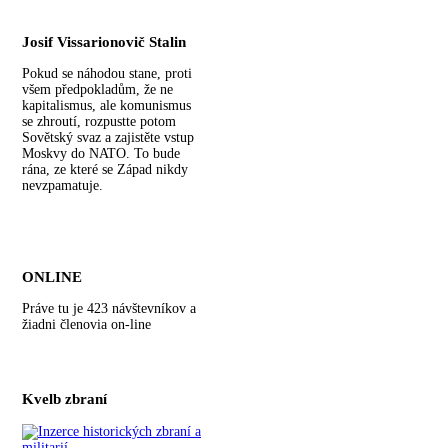
Josif Vissarionovič Stalin
Pokud se náhodou stane, proti
všem předpokladům, že ne
kapitalismus, ale komunismus
se zhroutí, rozpustte potom
Sovětský svaz a zajistěte vstup
Moskvy do NATO. To bude
rána, ze které se Západ nikdy
nevzpamatuje.
ONLINE
Práve tu je 423 návštevníkov a
žiadni členovia on-line
Kvelb zbraní