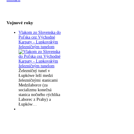
Vojnové roky
Vlakom zo Slovenska do
Poľska cez Východné
Karpaty - Lupkovským
železničným tunelom
Železničný tunel v
Łupkówe leží medzi
železničnými stanicami
Medzilaborce (za
socializmu konečná
stanica nočného rýchlika
Laborec z Prahy) a
Łupków…