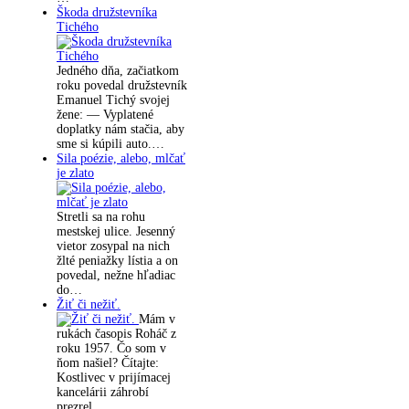
Škoda družstevníka
Tichého
Jedného dňa, začiatkom
roku povedal družstevník
Emanuel Tichý svojej
žene: — Vyplatené
doplatky nám stačia, aby
sme si kúpili auto.…
Sila poézie, alebo, mlčať
je zlato
Stretli sa na rohu
mestskej ulice. Jesenný
vietor zosypal na nich
žlté peniažky lístia a on
povedal, nežne hľadiac
do…
Žiť či nežiť.
Mám v
rukách časopis Roháč z
roku 1957. Čo som v
ňom našiel? Čítajte:
Kostlivec v prijímacej
kancelárii záhrobí
prezrel…