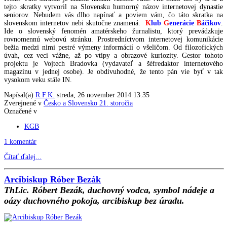
tejto skratky vytvoril na Slovensku humorný názov internetovej dynastie
seniorov. Nebudem vás dlho napínať a poviem vám, čo táto skratka na
slovenskom internetov nebi skutočne znamená.
K
lub
G
enerácie
B
áčikov
.
Ide o slovenský fenomén amatérskeho žurnalistu, ktorý prevádzkuje
rovnomennú webovú stránku. Prostredníctvom internetovej komunikácie
bežia medzi nimi pestré výmeny informácií o všeličom. Od filozofických
úvah, cez veci vážne, až po vtipy a obrazové kuriozity. Gestor tohoto
projektu je Vojtech Bradovka (vydavateľ a šéfredaktor internetového
magazínu v jednej osobe). Je obdivuhodné, že tento pán vie byť v tak
vysokom veku stále IN.
Napísal(a)
R.F.K.
streda, 26 november 2014 13:35
Zverejnené v
Česko a Slovensko 21. storočia
Označené v
KGB
1 komentár
Čítať ďalej...
Arcibiskup Róber Bezák
ThLic. Róbert Bezák, duchovný vodca, symbol nádeje a
oázy duchovného pokoja, arcibiskup bez úradu.