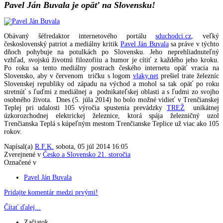
Pavel Ján Buvala je opäť na Slovensku!
Obávaný šéfredaktor internetového portálu
sduchodci.cz
, veľký
československý patriot a mediálny kritik
Pavel Ján Buvala
sa práve v týchto
dňoch pohybuje na potulkách po Slovensku. Jeho neprehliadnuteľný
vzhľad, svojskú životnú filozofiiu a humor je cítiť z každého jeho kroku.
Po roku sa tento mediálny postrach českého internetu opäť vracia na
Slovensko, aby v červenom tričku s logom
vlaky.net
prešiel trate železníc
Slovenskej republiky od západu na východ a mohol sa tak opäť po roku
stretnúť s ľuďmi z mediálnej a podnikateľskej oblasti a s ľudmi zo svojho
osobného života. Dnes (5. júla 2014) ho bolo možné vidieť v Trenčianskej
Teplej pri udalosti 105 výročia spustenia prevádzky
TREŽ
unikátnej
úzkorozchodnej elektrickej železnice, ktorá spája železničný uzol
Trenčianska Teplá s kúpeľným mestom Trenčianske Teplice už viac ako 105
rokov.
Napísal(a)
R.F.K.
sobota, 05 júl 2014 16:05
Zverejnené v
Česko a Slovensko 21. storočia
Označené v
Pavel Ján Buvala
Pridajte komentár medzi prvými!
Čítať ďalej...
Začiatok