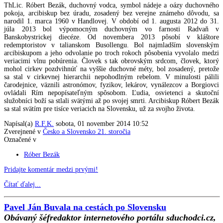
ThLic. Róbert Bezák, duchovný vodca, symbol nádeje a oázy duchovného
pokoja, arcibiskup bez úradu, zosadený bez verejne známeho dôvodu, sa
narodil 1. marca 1960 v Handlovej. V období od 1. augusta 2012 do 31.
júla 2013 bol výpomocným duchovným vo farnosti Radvaň v
Banskobystrickej diecéze. Od novembera 2013 pôsobí v kláštore
redemptoristov v talianskom Busollengu. Bol najmladším slovenským
arcibiskupom a jeho odvolanie po troch rokoch pôsobenia vyvolalo medzi
veriacimi vlnu pobúrenia. Človek s tak obrovským srdcom, človek, ktorý
mohol cirkev pozdvihnúť na vyššie duchovné méty, bol zosadený, pretože
sa stal v cirkevnej hierarchii nepohodlným rebelom. V minulosti pálili
čarodejnice, väznili astronómov, fyzikov, lekárov, vynálezcov a Borgiovci
ovládali Rím nepopísateľným spôsobom. Ľudia, osvietenci a skutoční
služobníci boží sa stlali svätými až po svojej smrti. Arcibiskup Róbert Bezák
sa stal svätím pre tisíce veriacich na Slovensku, už za svojho života.
Napísal(a)
R.F.K.
sobota, 01 november 2014 10:52
Zverejnené v
Česko a Slovensko 21. storočia
Označené v
Róber Bezák
Pridajte komentár medzi prvými!
Čítať ďalej...
Pavel Ján Buvala na cestách po Slovensku
Obávaný šéfredaktor internetového portálu sduchodci.cz,