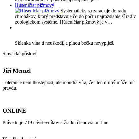
Húseničiar pižmový
Systematicky sa zaraďuje do radu
chrobákov, ktorý predstavuje čo do počtu najrozsiahlejší rad v
zoologickom systéme. Húseničiar pižmový je v…
Sklenka vína ti neuškodí, a plnou bečku nevypiješ.
Slovácké přísloví
Jiří Menzel
Tolerance není lhostejnost, ale moudrá víra, že i ten druhý může mít
pravdu.
ONLINE
Práve tu je 719 návštevníkov a žiadni členovia on-line