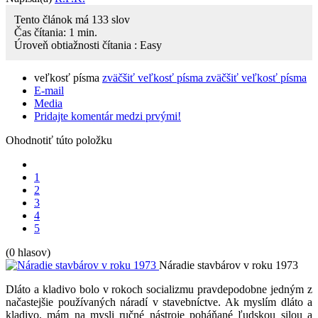
Tento článok má
133
slov
Čas čítania:
1
min.
Úroveň obtiažnosti čítania :
Easy
veľkosť písma
zväčšiť veľkosť písma
zväčšiť veľkosť písma
E-mail
Media
Pridajte komentár medzi prvými!
Ohodnotiť túto položku
1
2
3
4
5
(0 hlasov)
Náradie stavbárov v roku 1973
Dláto a kladivo bolo v rokoch socializmu pravdepodobne jedným z
načastejšie používaných náradí v stavebníctve. Ak myslím dláto a
kladivo, mám na mysli ručné nástroje poháňané ľudskou silou a