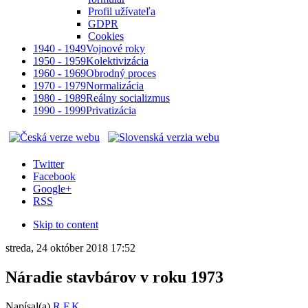
Profil užívateľa
GDPR
Cookies
1940 - 1949
Vojnové roky
1950 - 1959
Kolektivizácia
1960 - 1969
Obrodný proces
1970 - 1979
Normalizácia
1980 - 1989
Reálny socializmus
1990 - 1999
Privatizácia
Twitter
Facebook
Google+
RSS
Skip to content
streda, 24 október 2018 17:52
Náradie stavbárov v roku 1973
Napísal(a)
R.F.K.