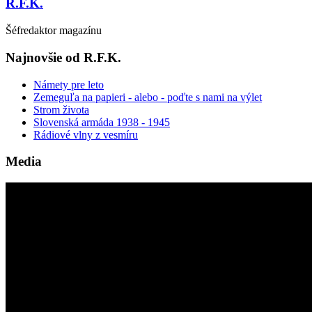
R.F.K.
Šéfredaktor magazínu
Najnovšie od R.F.K.
Námety pre leto
Zemeguľa na papieri - alebo - poďte s nami na výlet
Strom života
Slovenská armáda 1938 - 1945
Rádiové vlny z vesmíru
Media