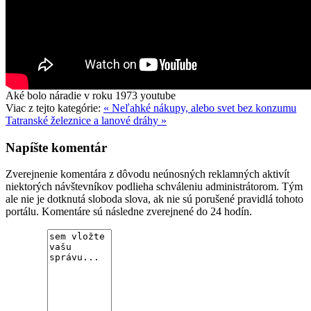
Aké bolo náradie v roku 1973
youtube
Viac z tejto kategórie:
« Neľahké nákupy, alebo svet bez konzumu
Tatranské železnice a lanové dráhy »
Napíšte komentár
Zverejnenie komentára z dôvodu neúnosných reklamných aktivít
niektorých návštevníkov podlieha schváleniu administrátorom. Tým
ale nie je dotknutá sloboda slova, ak nie sú porušené pravidlá tohoto
portálu. Komentáre sú následne zverejnené do 24 hodín.