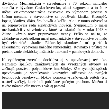
dôvtipom. Mechanizácia v stavebníctve v 70. rokoch minulého
storočia v bývalom Československu, akosi stagnovala a to čo z
ručnej elektromechanizácie existovalo vo výrobnom procese v
širšom meradle, v stavebníctve sa používala klasika. Krompáč,
lopata, kladivo, dláto, šroubovák a keľňa. Ale i v tomto odvetví sa
už pripravovala rada elektrických inovácií. Sympózium o malej
mechanizácii v stavebníctve, ktoré sa uskutočnilo v roku 1973 v
Žiline ukázalo nové pripravované trendy. Prišlo sa na to, že
základným prostriedkom malej mechanizácie v stavebníctve by malo
byť elektrické náradie. Elektrický skrutkovač má patriť k
základnému vybaveniu každého remeselníka. Rovnako i prístroj na
pretahovanie elektrickej inštalácie trubkami v panelových domoch.
K vytúženým zmenám dochádza aj v upevňovacej technike.
Namiesto špalíkov zasádrovaných do vysekaných otvorov sa
začínajú používať polyamidové hmoždinky. Ešte rýchlejší spôsob
upevňovania je vstreľovanie kotevných súčiastok do tvrdých
betónových panelových blokov pomocu vstreľovacích pištolí (tzv.
nastreľovačky), ktoré boli poháňané pušným prachom. Možno si
takéto náradie ešte niekto z vás aj pamätá.