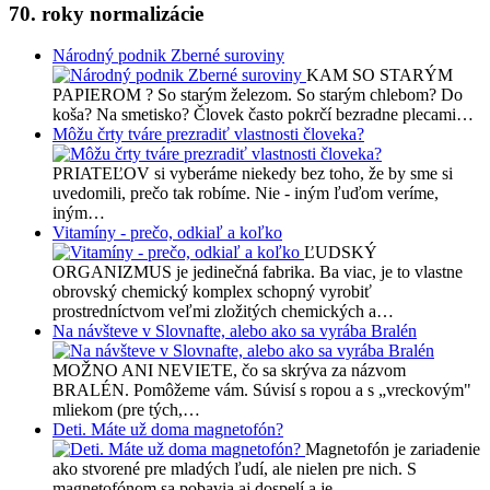
70. roky normalizácie
Národný podnik Zberné suroviny
KAM SO STARÝM
PAPIEROM ? So starým železom. So starým chlebom? Do
koša? Na smetisko? Človek často pokrčí bezradne plecami…
Môžu črty tváre prezradiť vlastnosti človeka?
PRIATEĽOV si vyberáme niekedy bez toho, že by sme si
uvedomili, prečo tak robíme. Nie - iným ľuďom veríme,
iným…
Vitamíny - prečo, odkiaľ a koľko
ĽUDSKÝ
ORGANIZMUS je jedinečná fabrika. Ba viac, je to vlastne
obrovský chemický komplex schopný vyrobiť
prostredníctvom veľmi zložitých chemických a…
Na návšteve v Slovnafte, alebo ako sa vyrába Bralén
MOŽNO ANI NEVIETE, čo sa skrýva za názvom
BRALÉN. Pomôžeme vám. Súvisí s ropou a s „vreckovým"
mliekom (pre tých,…
Deti. Máte už doma magnetofón?
Magnetofón je zariadenie
ako stvorené pre mladých ľudí, ale nielen pre nich. S
magnetofónom sa pobavia aj dospelí a je…