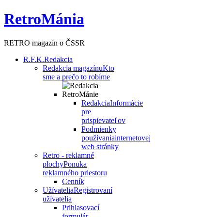
RetroMánia
RETRO magazín o ČSSR
R.F.K.
Redakcia
Redakcia magazínu
Kto
sme a prečo to robíme
Redakcia
Informácie
pre
prispievateľov
Podmienky
používania
internetovej
web stránky
Retro - reklamné
plochy
Ponuka
reklamného priestoru
Cenník
Užívatelia
Registrovaní
užívatelia
Prihlasovací
formulár