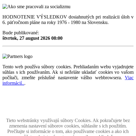
HODNOTENIE VÝSLEDKOV dosiahnutých pri realizácii úloh v
6. päťročnom pláne na roky 1976 - 1980 na Slovensku.
Bude publikované:
štvrtok, 27 august 2026 08:00
Tento web používa súbory cookies. Prehliadaním webu vyjadrujete
súhlas s ich používaním. Ak si neželáte ukladať cookies vo vašom
počítači, zmeňte príslušné nastavenie vášho webbrowsera.
Viac
informácií..
.
Magazín retro spomienok so širokým časovým tématickým obsahom z obdobia bývalého
Československa.
Retromania 2010 - 2026. Všetky zobrazené ochranné známky, fotografie a informácie sú
majetkom ich oprávnených vlastnikov.
Tento projekt zrealizovalo
holdysoftware.sk
Tieto webstránky využívajú súbory Cookies. Ak pokračujete bez
zmenenia nastavení súborov cookies, súhlasíte s ich použitím.
Prečítajte si informácie o tom, ako používame cookies a ako ich