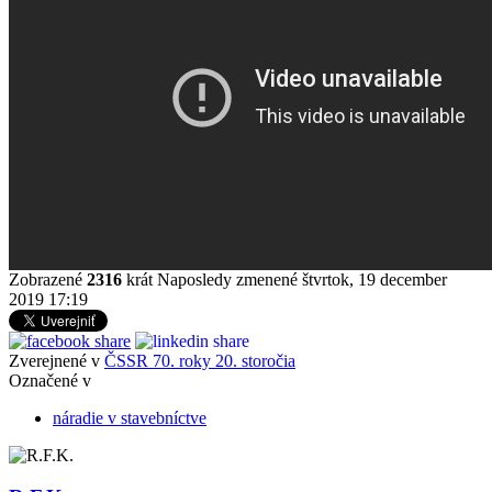
Zobrazené
2316
krát
Naposledy zmenené štvrtok, 19 december
2019 17:19
Zverejnené v
ČSSR 70. roky 20. storočia
Označené v
náradie v stavebníctve