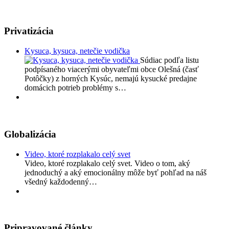
Privatizácia
Kysuca, kysuca, netečie vodička
Súdiac podľa listu
podpísaného viacerými obyvateľmi obce Olešná (časť
Potôčky) z horných Kysúc, nemajú kysucké predajne
domácich potrieb problémy s…
Globalizácia
Video, ktoré rozplakalo celý svet
Video, ktoré rozplakalo celý svet. Video o tom, aký
jednoduchý a aký emocionálny môže byť pohľad na náš
všedný každodenný…
Pripravované články