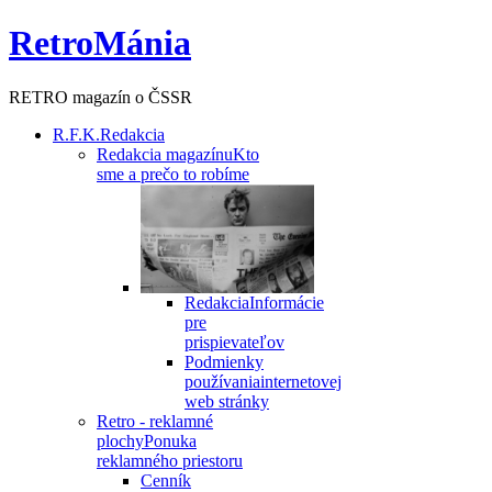
RetroMánia
RETRO magazín o ČSSR
R.F.K.
Redakcia
Redakcia magazínu
Kto
sme a prečo to robíme
Redakcia
Informácie
pre
prispievateľov
Podmienky
používania
internetovej
web stránky
Retro - reklamné
plochy
Ponuka
reklamného priestoru
Cenník