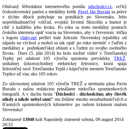
Obávaný šéfredaktor internetového portálu
sduchodci.cz
, veľký
československý patriot a mediálny kritik
Pavel Ján Buvala
sa práve
v týchto dňoch pohybuje na potulkách po Slovensku. Jeho
neprehliadnuteľný vzhľad, svojskú životnú filozofiiu a humor je
cítiť z každého jeho kroku. Po roku sa tento mediálny postrach
českého internetu opäť vracia na Slovensko, aby v červenom tričku
s logom
vlaky.net
prešiel trate železníc Slovenskej republiky od
západu na východ a mohol sa tak opäť po roku stretnúť s ľuďmi z
mediálnej a podnikateľskej oblasti a s ľudmi zo svojho osobného
života. Dnes (5. júla 2014) ho bolo možné vidieť v Trenčianskej
Teplej pri udalosti 105 výročia spustenia prevádzky
TREŽ
unikátnej úzkorozchodnej elektrickej železnice, ktorá spája
železničný uzol Trenčianska Teplá s kúpeľným mestom Trenčianske
Teplice už viac ako 105 rokov.
Zo slávnostnej udalosti 105 výročia TREŽ a stretnutia pána Pavla
Buvalu s našou redakciou prinášame niekoľko spomienkových
fotografií. A v duchu hesla "
Důchodci - důchodcům; aby člověk
nikdy a nikde nebyl sám!
" mu želáme mnoho nezabudnuteľných a
šťastných spomienkových kilometrov po našom krásnom malom
Slovensku!
Zobrazené
13940
krát
Naposledy zmenené sobota, 09 august 2014
20:33