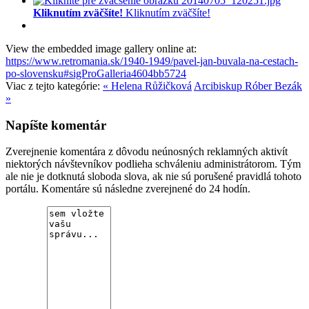
Kliknutím zväčšíte!
Kliknutím zväčšíte!
View the embedded image gallery online at:
https://www.retromania.sk/1940-1949/pavel-jan-buvala-na-cestach-
po-slovensku#sigProGalleria4604bb5724
Viac z tejto kategórie:
« Helena Růžičková
Arcibiskup Róber Bezák
»
Napíšte komentár
Zverejnenie komentára z dôvodu neúnosných reklamných aktivít
niektorých návštevníkov podlieha schváleniu administrátorom. Tým
ale nie je dotknutá sloboda slova, ak nie sú porušené pravidlá tohoto
portálu. Komentáre sú následne zverejnené do 24 hodín.