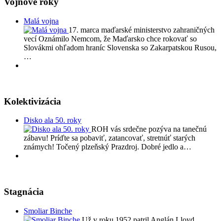
Vojnové roky
Malá vojna
17. marca maďarské ministerstvo zahraničných
vecí Oznámilo Nemcom, že Maďarsko chce rokovať so
Slovákmi ohľadom hraníc Slovenska so Zakarpatskou Rusou,
…
Kolektivizácia
Disko ala 50. roky
ROH vás srdečne pozýva na tanečnú
zábavu! Príďte sa pobaviť, zatancovať, stretnúť starých
známych! Točený plzeňský Prazdroj. Dobré jedlo a…
Stagnácia
Smoliar Binche
Už v roku 1952 patril Anglán Lloyd