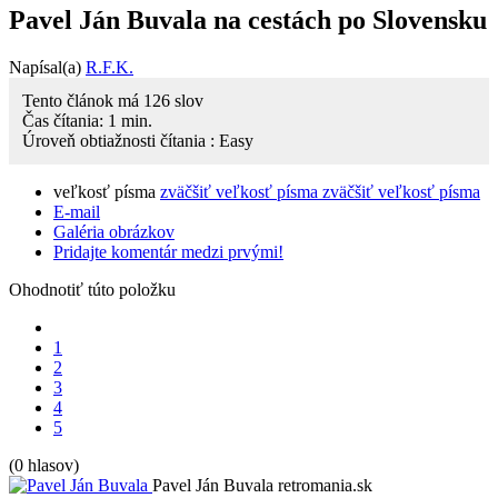
Pavel Ján Buvala na cestách po Slovensku
Napísal(a)
R.F.K.
Tento článok má
126
slov
Čas čítania:
1
min.
Úroveň obtiažnosti čítania :
Easy
veľkosť písma
zväčšiť veľkosť písma
zväčšiť veľkosť písma
E-mail
Galéria obrázkov
Pridajte komentár medzi prvými!
Ohodnotiť túto položku
1
2
3
4
5
(0 hlasov)
Pavel Ján Buvala
retromania.sk