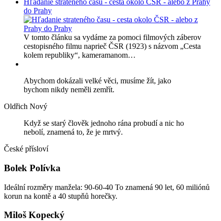
Hľadanie strateného času - cesta okolo ČSR - alebo z Prahy
do Prahy
V tomto článku sa vydáme za pomoci filmových záberov
cestopisného filmu naprieč ČSR (1923) s názvom „Cesta
kolem republiky“, kameramanom…
Abychom dokázali velké věci, musíme žít, jako
bychom nikdy neměli zemřít.
Oldřich Nový
Když se starý člověk jednoho rána probudí a nic ho
nebolí, znamená to, že je mrtvý.
České přísloví
Bolek Polívka
Ideální rozměry manžela: 90-60-40 To znamená 90 let, 60 miliónů
korun na kontě a 40 stupňů horečky.
Miloš Kopecký