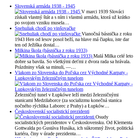
Slovenská armáda 1938 - 1945
V marci 1939 Slováci
získali vlastný štát a s ním i vlastnú armádu, ktorá už krátko
po svojom vzniku musela…
Snehuliak chodí po vinšovačke
Vianočná básnička z roku
1943 Hen od lesov posol beží, na hlave má čiapku, iste dar
ten od Ježiška dostal…
Milkina škola (básnička z roku 1933)
Malá Milka celé leto
dobre sa bavila. So všetkými deťmi z dvora rada sa hrávala.
Prázdniny však sa minuli, —…
Vlakom zo Slovenska do Poľska cez Východné Karpaty -
Lupkovským železničným tunelom
Železničný tunel v Łupkówe leží medzi železničnými
stanicami Medzilaborce (za socializmu konečná stanica
nočného rýchlika Laborec z Prahy) a Łupków…
Československí socialistickí prezidenti
Osudy
socialistických prezidentov v Československu. Od Klementa
Gottwalda po Gustáva Husáka, ich súkromný život, politická
kariéra, činy v úrade prezidenta…