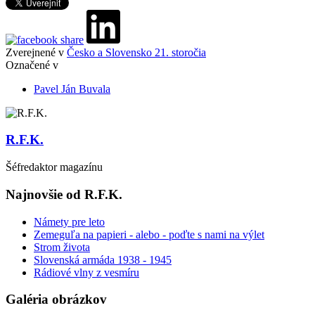
Zverejnené v
Česko a Slovensko 21. storočia
Označené v
Pavel Ján Buvala
R.F.K.
Šéfredaktor magazínu
Najnovšie od R.F.K.
Námety pre leto
Zemeguľa na papieri - alebo - poďte s nami na výlet
Strom života
Slovenská armáda 1938 - 1945
Rádiové vlny z vesmíru
Galéria obrázkov