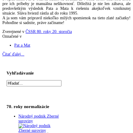
pre ich príbehy je manuálna nešikovnosť. Dôležitá je nie len zábava, ale
predovšetkým výsledok Pata a Mata k riešeniu akejkoľvek vzniknutej
situácie. Sláva hviezd rástla až do roku 1995.
A ja som vám pripravil niekoľko milých spomienok na tieto zlaté začiatky!
Pohodlne si sadnite, práve začíname!
Zverejnené v
ČSSR 80. roky 20. storočia
Označené v
Pat a Mat
Čítať ďalej...
Vyhľadávanie
70. roky normalizácie
Národný podnik Zberné
suroviny