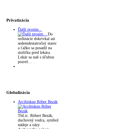
Privatizácia
Ďalší prosím...
Do
ordinácie dokrivkal asi
sedemdesiatročný starec
a ťažko sa posadil na
stoličku pred lekára.
Lekár sa naň s úľubou
pozrel…
Globalizácia
Arcibiskup Róber Bezák
ThLic. Róbert Bezák,
duchovný vodca, symbol
nádeje a oázy