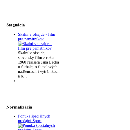
Stagnácia
Skalní v ofsajde - film
pre pamätníkov
Skalní v ofsajde,
slovenský film z roku
1960 režiséra Jána Lacka
o futbale, o futbalových
nadšencoch i výtržníkoch
a o…
Normalizácia
Ponuka špeciálnych
predajní Šport