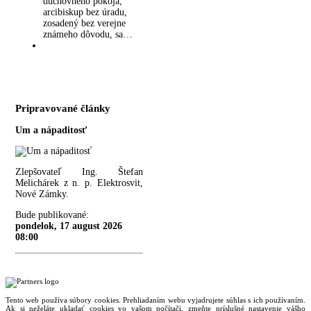
duchovného pokoja,
arcibiskup bez úradu,
zosadený bez verejne
známeho dôvodu, sa…
Pripravované články
Um a nápaditosť
Zlepšovateľ Ing. Štefan
Melichárek z n. p. Elektrosvit,
Nové Zámky.
Bude publikované:
pondelok, 17 august 2026
08:00
Tento web používa súbory cookies. Prehliadaním webu vyjadrujete súhlas s ich používaním.
Ak si neželáte ukladať cookies vo vašom počítači, zmeňte príslušné nastavenie vášho