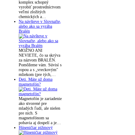
komplex schopný
vyrobiť prostredníctvom
veľmi zložitých
chemických a…
Na návšteve v Slovnafte,
alebo ako sa vyrába
Bralén
MOŽNO ANI
NEVIETE, čo sa skrýva
za názvom BRALÉN.
Pomôžeme vám. Súvisí s
ropou a s „vreckovým"
mliekom (pre tých,…
Deti. Máte už doma
magnetofón?
Magnetofón je zariadenie
ako stvorené pre
mladých ľudí, ale nielen
pre nich. S
magnetofónom sa
pobavia aj dospelí a je…
Húseničiar pižmový