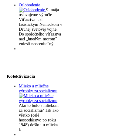
Oslobodenie
9. mája
oslavujeme výročie
Víťazstva nad
fašistickým Nemeckom v
Druhej svetovej vojne.
Do spoločného víťazstva
nad „hnedým morom"
vniesli neoceniteľný…
Kolektivizácia
Mlieko a mliečne
výrobky za socializmu
Ako to bolo s mliekom
za socializmu? Tak ako
všetko (celé
hospodárstvo po roku
1948) došlo i u mlieka
k…