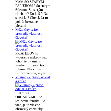
KAM SO STARÝM
PAPIEROM ? So starým
železom. So starým
chlebom? Do koša? Na
smetisko? Človek často
pokrčí bezradne
plecami…
Môžu črty tváre
prezradiť vlastnosti
človeka?
PRIATEĽOV si
vyberáme niekedy bez
toho, že by sme si
uvedomili, prečo tak
robíme. Nie - iným
ľuďom veríme, iným…
Vitamíny - prečo, odkiaľ
a koľko
ĽUDSKÝ
ORGANIZMUS je
jedinečná fabrika. Ba
viac, je to vlastne
obrovský chemický