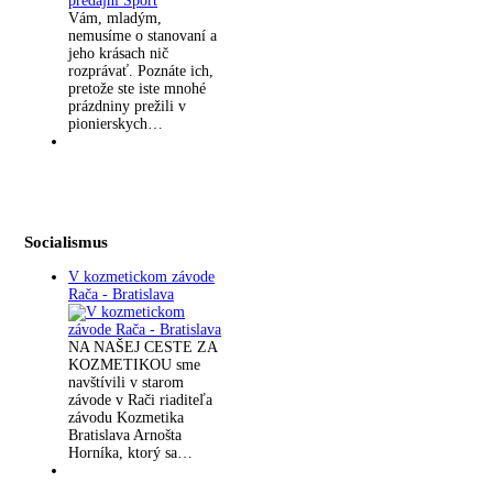
Vám, mladým,
nemusíme o stanovaní a
jeho krásach nič
rozprávať. Poznáte ich,
pretože ste iste mnohé
prázdniny prežili v
pionierskych…
Socialismus
V kozmetickom závode
Rača - Bratislava
NA NAŠEJ CESTE ZA
KOZMETIKOU sme
navštívili v starom
závode v Rači riaditeľa
závodu Kozmetika
Bratislava Arnošta
Horníka, ktorý sa…