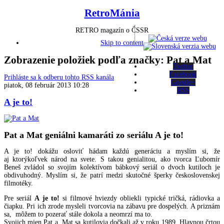
RetroMánia
RETRO magazín o ČSSR
Skip to content
Zobrazenie položiek podľa značky: Pat a Mat
Twitter
Facebook
Prihláste sa k odberu tohto RSS kanála
Google+
piatok, 08 február 2013 10:28
RSS
A je to!
Pat a Mat geniálni kamaráti zo seriálu A je to!
A je to! dokážu osloviť hádam každú generáciu a myslím si, že
aj ktorýkoľvek národ na svete. S takou genialitou, ako tvorca Ľubomír
Beneš zvládol so svojím kolektívom bábkový seriál o dvoch kutiloch je
obdivuhodný. Myslím si, že patrí medzi skutočné šperky československej
filmotéky.
Pre seriál
A je to!
si filmové hviezdy obliekli typické tričká, rádiovka a
čiapku. Pri ich zrode mysleli tvorcovia na zábavu pre dospelých. A priznám
sa, môžem to pozerať stále dokola a neomrzí ma to.
Svojich mien Pat a Mat sa kutilovia dočkali až v roku 1989. Hlavnou črtou