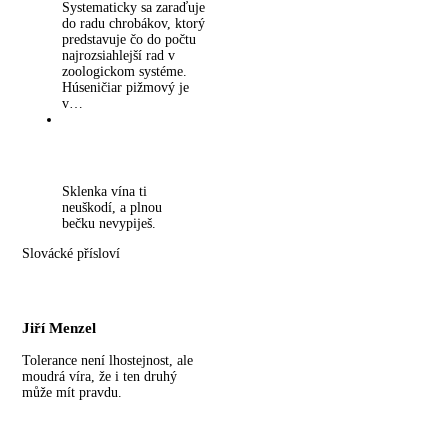
Systematicky sa zaraďuje
do radu chrobákov, ktorý
predstavuje čo do počtu
najrozsiahlejší rad v
zoologickom systéme.
Húseničiar pižmový je
v…
Sklenka vína ti
neuškodí, a plnou
bečku nevypiješ.
Slovácké přísloví
Jiří Menzel
Tolerance není lhostejnost, ale
moudrá víra, že i ten druhý
může mít pravdu.