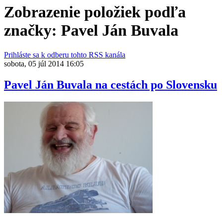
Zobrazenie položiek podľa
značky: Pavel Ján Buvala
Prihláste sa k odberu tohto RSS kanála
sobota, 05 júl 2014 16:05
Pavel Ján Buvala na cestách po Slovensku