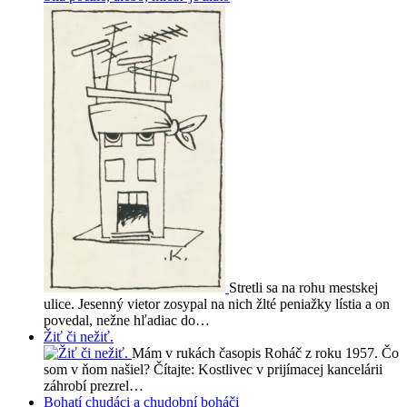
Stretli sa na rohu mestskej
ulice. Jesenný vietor zosypal na nich žlté peniažky lístia a on
povedal, nežne hľadiac do…
Žiť či nežiť.
Mám v rukách časopis Roháč z roku 1957. Čo
som v ňom našiel? Čítajte: Kostlivec v prijímacej kancelárii
záhrobí prezrel…
Bohatí chudáci a chudobní boháči