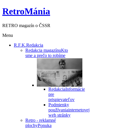
RetroMánia
RETRO magazín o ČSSR
Menu
R.F.K.
Redakcia
Redakcia magazínu
Kto
sme a prečo to robíme
Redakcia
Informácie
pre
prispievateľov
Podmienky
používania
internetovej
web stránky
Retro - reklamné
plochy
Ponuka