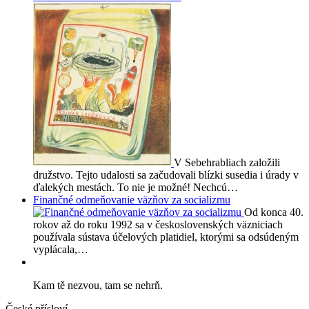
V Sebehrabliach založili
družstvo. Tejto udalosti sa začudovali blízki susedia i úrady v
ďalekých mestách. To nie je možné! Nechcú…
Finančné odmeňovanie väzňov za socializmu
Od konca 40.
rokov až do roku 1992 sa v československých väzniciach
používala sústava účelových platidiel, ktorými sa odsúdeným
vyplácala,…
Kam tě nezvou, tam se nehrň.
České přísloví