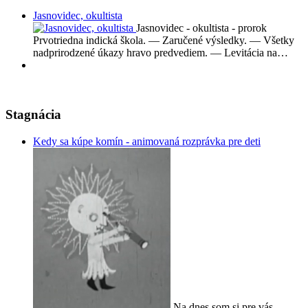
Jasnovidec, okultista
Jasnovidec - okultista - prorok
Prvotriedna indická škola. — Zaručené výsledky. — Všetky
nadprirodzené úkazy hravo predvediem. — Levitácia na…
Stagnácia
Kedy sa kúpe komín - animovaná rozprávka pre deti
Na dnes som si pre vás