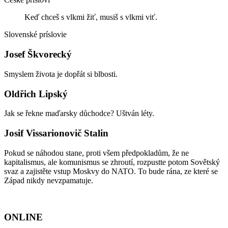
Keď chceš s vlkmi žiť, musiš s vlkmi viť.
Slovenské príslovie
Josef Škvorecký
Smyslem života je dopřát si blbosti.
Oldřich Lipský
Jak se řekne maďarsky důchodce? Uštván léty.
Josif Vissarionovič Stalin
Pokud se náhodou stane, proti všem předpokladům, že ne
kapitalismus, ale komunismus se zhroutí, rozpustte potom Sovětský
svaz a zajistěte vstup Moskvy do NATO. To bude rána, ze které se
Západ nikdy nevzpamatuje.
ONLINE