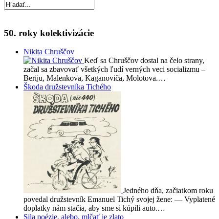
50. roky kolektivizácie
Nikita Chruščov
Keď sa Chruščov dostal na čelo strany,
začal sa zbavovať všetkých ľudí verných veci socializmu –
Beriju, Malenkova, Kaganoviča, Molotova.…
Škoda družstevníka Tichého
Jedného dňa, začiatkom roku
povedal družstevník Emanuel Tichý svojej žene: — Vyplatené
doplatky nám stačia, aby sme si kúpili auto.…
Sila poézie, alebo, mlčať je zlato