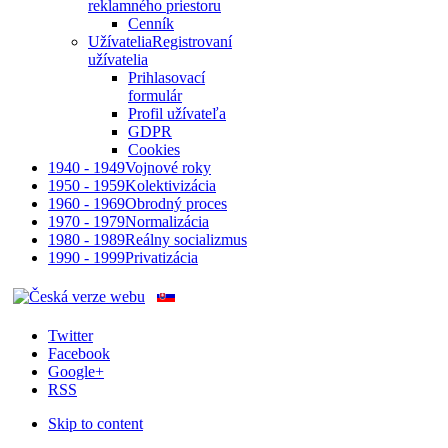
reklamného priestoru
Cenník
Užívatelia
Registrovaní
užívatelia
Prihlasovací
formulár
Profil užívateľa
GDPR
Cookies
1940 - 1949
Vojnové roky
1950 - 1959
Kolektivizácia
1960 - 1969
Obrodný proces
1970 - 1979
Normalizácia
1980 - 1989
Reálny socializmus
1990 - 1999
Privatizácia
Twitter
Facebook
Google+
RSS
Skip to content