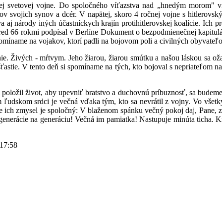
 svetovej vojne. Do spoločného víťazstva nad „hnedým morom" vni
tov svojich synov a dcér. V napätej, skoro 4 ročnej vojne s hitlerovsk
a aj národy iných účastníckych krajín protihitlerovskej koalície. Ich p
ed 66 rokmi podpísal v Berlíne Dokument o bezpodmienečnej kapituláci
pomíname na vojakov, ktorí padli na bojovom poli a civilných obyvateľo
e. Živých - mŕtvym. Jeho žiarou, žiarou smútku a našou láskou sa ožar
ťastie. V tento deň si spomíname na tých, kto bojoval s nepriateľom na 
m položil život, aby upevniť bratstvo a duchovnú príbuznosť, sa bude
m ľudskom srdci je večná vďaka tým, kto sa nevrátil z vojny. Vo všetk
e ich zmysel je spoločný: V blaženom spánku večný pokoj daj, Pane, zos
generácie na generáciu! Večná im pamiatka! Nastupuje minúta ticha. Kra
 17:58