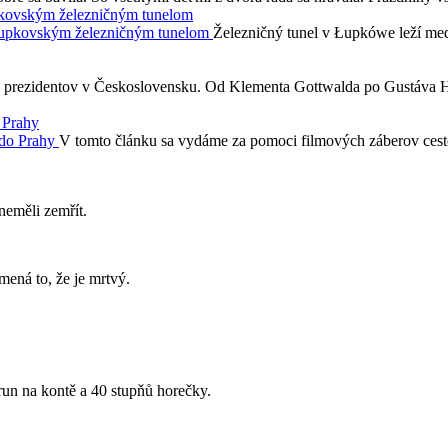
pkovským železničným tunelom
Železničný tunel v Łupkówe leží med
h prezidentov v Československu. Od Klementa Gottwalda po Gustáva Hus
 Prahy
V tomto článku sa vydáme za pomoci filmových záberov ces
neměli zemřít.
mená to, že je mrtvý.
run na kontě a 40 stupňů horečky.