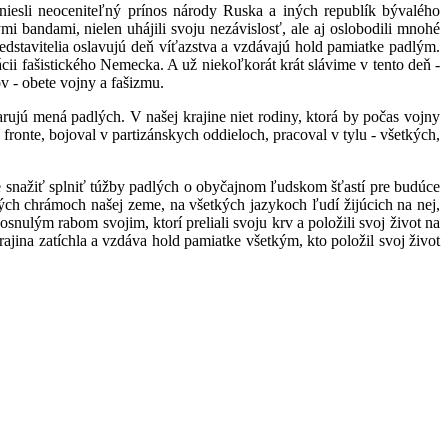
esli neoceniteľný prínos národy Ruska a iných republík bývalého
ými bandami, nielen uhájili svoju nezávislosť, ale aj oslobodili mnohé
redstavitelia oslavujú deň víťazstva a vzdávajú hold pamiatke padlým.
i fašistického Nemecka. A už niekoľkorát krát slávime v tento deň -
v - obete vojny a fašizmu.
ujú mená padlých. V našej krajine niet rodiny, ktorá by počas vojny
fronte, bojoval v partizánskych oddieloch, pracoval v tylu - všetkých,
me snažiť splniť túžby padlých o obyčajnom ľudskom šťastí pre budúce
ých chrámoch našej zeme, na všetkých jazykoch ľudí žijúcich na nej,
nulým rabom svojim, ktorí preliali svoju krv a položili svoj život na
jina zatíchla a vzdáva hold pamiatke všetkým, kto položil svoj život