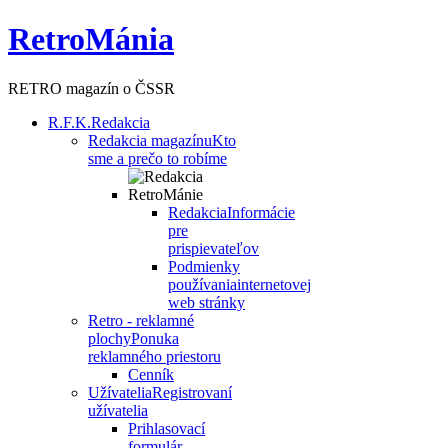
RetroMánia
RETRO magazín o ČSSR
R.F.K.
Redakcia
Redakcia magazínu
Kto
sme a prečo to robíme
Redakcia
Informácie
pre
prispievateľov
Podmienky
používania
internetovej
web stránky
Retro - reklamné
plochy
Ponuka
reklamného priestoru
Cenník
Užívatelia
Registrovaní
užívatelia
Prihlasovací
formulár