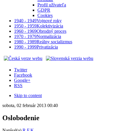
Profil užívateľa
GDPR
Cookies
1940 - 1949
Vojnové roky
1950 - 1959
Kolektivizácia
1960 - 1969
Obrodný proces
1970 - 1979
Normalizácia
1980 - 1989
Reálny socializmus
1990 - 1999
Privatizácia
Twitter
Facebook
Google+
RSS
Skip to content
sobota, 02 február 2013 00:40
Oslobodenie
Napísal(a)
R.F.K.