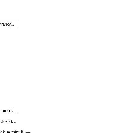
iku musela…
a dostal…
 však sa minuli, —…