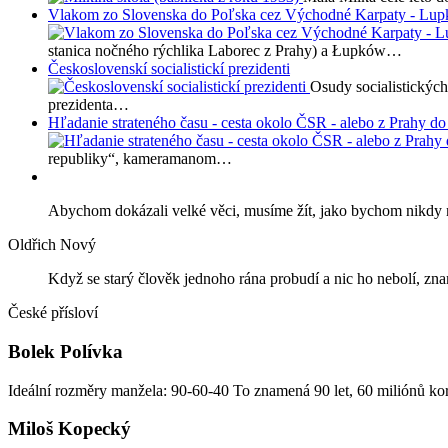
Vlakom zo Slovenska do Poľska cez Východné Karpaty - Lu
stanica nočného rýchlika Laborec z Prahy) a Łupków…
Československí socialistickí prezidenti
Osudy socialistickýc
prezidenta…
Hľadanie strateného času - cesta okolo ČSR - alebo z Prahy do
republiky“, kameramanom…
Abychom dokázali velké věci, musíme žít, jako bychom nikdy 
Oldřich Nový
Když se starý člověk jednoho rána probudí a nic ho nebolí, zna
České přísloví
Bolek Polívka
Ideální rozměry manžela: 90-60-40 To znamená 90 let, 60 miliónů ko
Miloš Kopecký