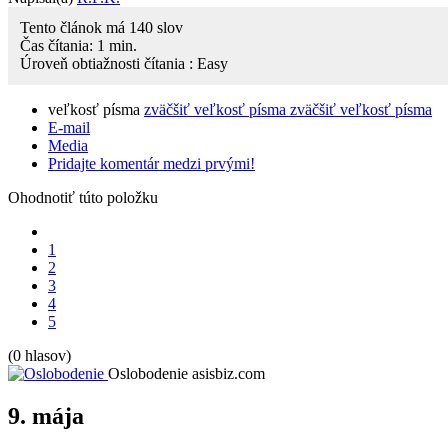
Tento článok má
140
slov
Čas čítania:
1
min.
Úroveň obtiažnosti čítania :
Easy
veľkosť písma
zväčšiť veľkosť písma
zväčšiť veľkosť písma
E-mail
Media
Pridajte komentár medzi prvými!
Ohodnotiť túto položku
1
2
3
4
5
(0 hlasov)
Oslobodenie
asisbiz.com
9. mája