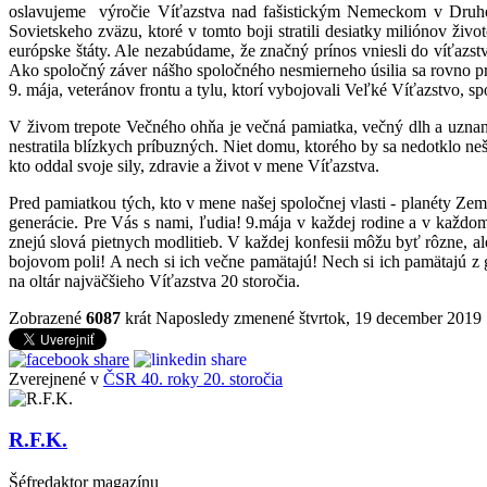
oslavujeme výročie Víťazstva nad fašistickým Nemeckom v Druhej
Sovietskeho zväzu, ktoré v tomto boji stratili desiatky miliónov živo
európske štáty. Ale nezabúdame, že značný prínos vniesli do víťazstv
Ako spoločný záver nášho spoločného nesmierneho úsilia sa rovno pr
9. mája, veteránov frontu a tylu, ktorí vybojovali Veľké Víťazstvo, s
V živom trepote Večného ohňa je večná pamiatka, večný dlh a uznani
nestratila blízkych príbuzných. Niet domu, ktorého by sa nedotklo neš
kto oddal svoje sily, zdravie a život v mene Víťazstva.
Pred pamiatkou tých, kto v mene našej spoločnej vlasti - planéty Ze
generácie. Pre Vás s nami, ľudia! 9.mája v každej rodine a v každo
znejú slová pietnych modlitieb. V každej konfesii môžu byť rôzne, al
bojovom poli! A nech si ich večne pamätajú! Nech si ich pamätajú z 
na oltár najväčšieho Víťazstva 20 storočia.
Zobrazené
6087
krát
Naposledy zmenené štvrtok, 19 december 2019
Zverejnené v
ČSR 40. roky 20. storočia
R.F.K.
Šéfredaktor magazínu