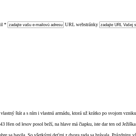
il *
URL webstránky
 vlastný štát a s ním i vlastnú armádu, ktorá už krátko po svojom vzn
3 Hen od lesov posol beží, na hlave má čiapku, iste dar ten od Ježišk
obre sa bavila. So všetkými deťmi z dvora rada sa hrávala. Prázdniny