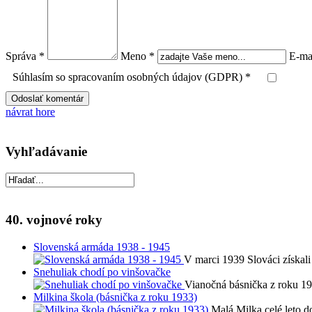
Správa *
Meno *
E-ma
Súhlasím so spracovaním osobných údajov (GDPR) *
návrat hore
Vyhľadávanie
40. vojnové roky
Slovenská armáda 1938 - 1945
V marci 1939 Slováci získali
Snehuliak chodí po vinšovačke
Vianočná básnička z roku 194
Milkina škola (básnička z roku 1933)
Malá Milka celé leto d