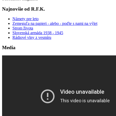
Najnovšie od R.F.K.
Námety pre leto
Zemeguľa na papieri - alebo - poďte s nami na výlet
Strom života
Slovenská armáda 1938 - 1945
Rádiové vlny z vesmíru
Media