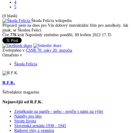
4
5
(0 hlasů)
Škoda Felicia
wikipedia
Připravil jsem na dnes pro Vás dobový instruktážní film pro autoškoly. Jak
jinak, se Škodou Felicí.
Číst
776
krát
Naposledy změněno pondělí, 09 květen 2022 17:35
Zveřejněno v
ČSSR 70. roky 20. storočia
Označeno v
Škoda Felícia
R.F.K.
Šéfredaktor magazínu
Nejnovější od R.F.K.
Zeměkoule na papíře - nebo - pojďte s námi na výlet
Náměty pro léto
Strom života
Slovenská armáda 1938 - 1945
Rádiové vlny z vesmíru