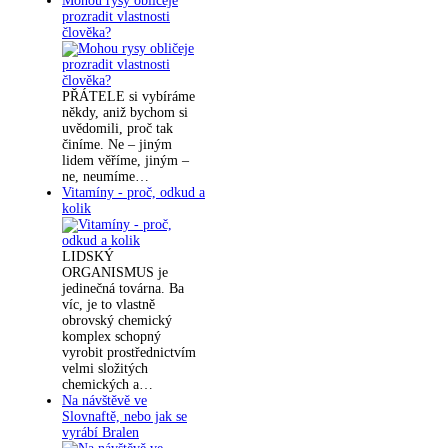
Mohou rysy obličeje
prozradit vlastnosti
člověka?
PŘÁTELE si vybíráme
někdy, aniž bychom si
uvědomili, proč tak
činíme. Ne – jiným
lidem věříme, jiným –
ne, neumíme…
Vitamíny - proč, odkud a
kolik
LIDSKÝ
ORGANISMUS je
jedinečná továrna. Ba
víc, je to vlastně
obrovský chemický
komplex schopný
vyrobit prostřednictvím
velmi složitých
chemických a…
Na návštěvě ve
Slovnaftě, nebo jak se
vyrábí Bralen