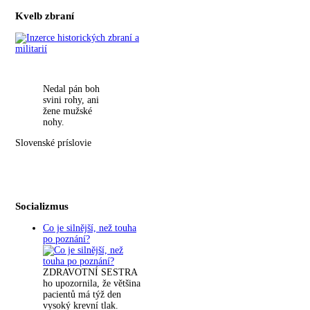
Kvelb zbraní
Nedal pán boh
svini rohy, ani
žene mužské
nohy.
Slovenské príslovie
Socializmus
Co je silnější, než touha
po poznání?
ZDRAVOTNÍ SESTRA
ho upozornila, že většina
pacientů má týž den
vysoký krevní tlak.