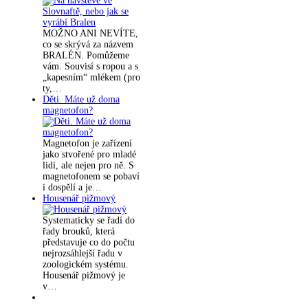
MOŽNO ANI NEVÍTE,
co se skrývá za názvem
BRALÉN. Pomůžeme
vám. Souvisí s ropou a s
„kapesním“ mlékem (pro
ty,…
Děti. Máte už doma
magnetofon?
Magnetofon je zařízení
jako stvořené pro mladé
lidi, ale nejen pro ně. S
magnetofonem se pobaví
i dospělí a je…
Housenář pižmový
Systematicky se řadí do
řady brouků, která
představuje co do počtu
nejrozsáhlejší řadu v
zoologickém systému.
Housenář pižmový je
v…