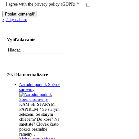
I agree with the privacy policy (GDPR) *
zpátky nahoru
Vyhľadávanie
70. léta normalizace
Národní podnik Sběrné
suroviny
KAM SE STARÝM
PAPÍREM ? Se starým
železem. Se starým
chlebem? Do koše? Na
smetiště? Člověk často
pokrčí bezradně
rameny…