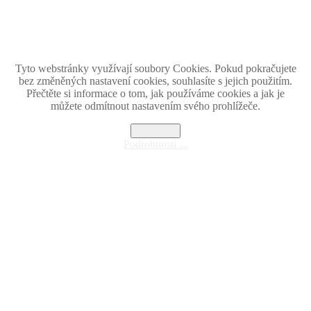
Československa.
Retromania 2010 - 2026. Všetky zobrazené ochranné známky, fotografie a informácie sú
majetkom ich oprávnených vlastnikov.
Tento projekt zrealizovalo
holdysoftware.sk
Tyto webstránky využívají soubory Cookies. Pokud pokračujete
bez změněných nastavení cookies, souhlasíte s jejich použitím.
Přečtěte si informace o tom, jak používáme cookies a jak je
můžete odmítnout nastavením svého prohlížeče.
Rozumím
Podrobnosti ...