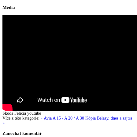
Média
Škoda Felicia
youtube
Více z této kategorie:
« Avia A 15 / A 20 / A 30
Kópia Belazy, dnes a zajtra
»
Zanechat komentář