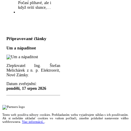
Počasí plihavé, ale i
když svítí slunce,…
Připravované články
Um a nápaditost
Zlepšovatel Ing. Štefan
Melichárek z n. p. Elektrosvit,
Nové Zámky.
Datum zveřejnění:
pondělí, 17 srpen 2026
Tento web používa súbory cookies. Prehliadaním webu vyjadrujete súhlas s ich používaním.
Ak si neželáte ukladať cookies vo vašom počítači, zmeňte príslušné nastavenie vášho
webbrowsera.
Viac informácií..
.
Magazín retro spomienok so širokým časovým tématickým obsahom z obdobia bývalého