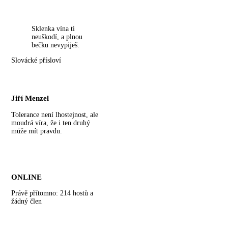
Sklenka vína ti
neuškodí, a plnou
bečku nevypiješ.
Slovácké přísloví
Jiří Menzel
Tolerance není lhostejnost, ale
moudrá víra, že i ten druhý
může mít pravdu.
ONLINE
Právě přítomno: 214 hostů a
žádný člen