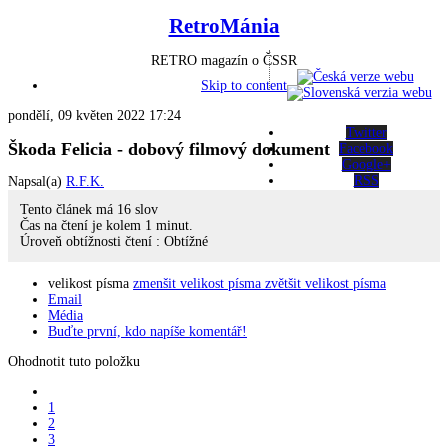
RetroMánia
RETRO magazín o ČSSR
Skip to content
pondělí, 09 květen 2022 17:24
Twitter
Škoda Felicia - dobový filmový dokument
Facebook
Google+
RSS
Napsal(a)
R.F.K.
Tento článek má
16
slov
Čas na čtení je kolem
1
minut.
Úroveň obtížnosti čtení :
Obtížné
velikost písma
zmenšit velikost písma
zvětšit velikost písma
Email
Média
Buďte první, kdo napíše komentář!
Ohodnotit tuto položku
1
2
3