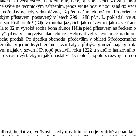
našli větší ostrov, na kterém by nebyl alespoň jeden - dva. Odbor
é světelně technickým zařízením, jehož viditelnost v noci sahá do vzd
 mořeplavby, tedy velmi dávno, již před naším letopočtem. Pro orientac
ým přístavem, postavený v letech 299 - 288 př.n. I., pokládali ve st
se součástí pobřeží) žije v mnoha jazycích jako název majáku - ve francou
yla to 32 m vysoká socha boha slunce Hélia před přístavem na řeckém ost
" plavaly i největší plachetnice. Helios držel v levé ruce nádobu
hu prodali. Po úpadku obchodu, především v oblasti Středozemního 
vzmáhat v jednotlivých zemích, vznikaly a přibývaly nové majáky: rok
ní maják v severní Evropě postavili roku 1222 u starého hanzovníh
lý rozmach výstavby majáků nastal v 19. století - spolu s rozvojem mo
ost, iniciativa, tvořivost – tedy obsah toho, co je typické a charakter