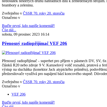
nedostatek některých druhů náhradních dílů k zemědělským strojům. I 
brambory a zeleninu.
Zveřejněno v
ČSSR 70. roky 20. storočia
Označeno v
Buďte první, kdo napíše komentář!
Číst dál...
sobota, 09 prosinec 2023 16:14
Přenosný radiopřijímač VEF 206
Přenosný radiopřijímač - superhet pro příjem v pásmech DV, SV, 6
článků R20 nebo zdroje 9 V. Karuselový volič rozsahů, prutová a ferit
výstup na sluchátka (konektor Jack atypického průměru), podsvětlen
předzesilovače využívá pro napájení bází koncového stupně. Důvodem
Zveřejněno v
ČSSR 70. roky 20. storočia
Označeno v
VEF 206
Buďte první, kdo napíše komentář!
Číst dál...