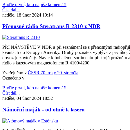
Buďte první, kdo napíše komentář!
Číst dál...
neděle, 18 únor 2024 19:14
Přenosné rádio Steratrans R 2310 z NDR
PŘI NÁVŠTĚVĚ V NDR a při seznámení se s přenosnými radiopřijímač
kvantách do Evropy i Ameriky. Druhý poznatek vyplývá z prvního, ž
dovoz je zbytečný. Navíc k bohatému sortimentu přístrojů pružně rea
rádio s kazetovým magnetofonem R 4100/4200.
Zveřejněno v
ČSSR 70. roky 20. storočia
Označeno v
Buďte první, kdo napíše komentář!
Číst dál...
neděle, 04 únor 2024 18:52
Námořní maják - od ohně k laseru