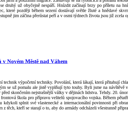
obí jarní a podzimní migrace. Zastavují se na rybnících a pomalu tekouc
e druhý už obyčejně nespáří. Hnízdit začínají brzy po příletu na hní
 které později během sezení dostávají světle žluté a hnědavé skvrn
ostupně jim záčina přerůstat peří a v osmi týdnech života jsou již zcela 
ánů v Novém Městě nad Váhem
technik výpočetní techniky. Povolání, která lákají, která přitahují ch
erým se už pomalu ale jistě vyplňují tyto touhy. Byli jsme na návště
ny před skončením nejstrašnější války v dějinách lidstva. Tehdy. 20. ú
ontová škola pro přípravu velitelů spojovacího vojska. Během pětatřicet
 kdykoli splnit své vlastenecké a internacionální povinnosti při ob
z těch, kteří se starají o to, aby do armády odcházeli všestranně připrav