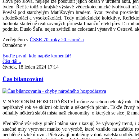
slova pro slova, nejlépe lze posoudit jejich obsah v určitém aktu, je
týden. Řeč je totiž o krajské výstavě vědeckotechnické tvořivosti 
Pováží pod starobylým Matúšovým hradem. Svou tvorbu prostřednict
středoškoláci a vysokoškoláci. Tedy mládežnické kolektivy, Reflekt
hodnota skutečně realizovaných přinesla finanční efekt přes 15 milion
podniku Duslo Šaľa, nejen zvítězil na celostátní výstavě v Ostravě, al
Zveřejněno v
ČSSR 70. roky 20. storočia
Označeno v
Buďte první, kdo napíše komentář!
Číst dál...
čtvrtek, 18 leden 2024 17:14
Čas bilancování
V NÁRODNÍM HOSPODÁŘSTVÍ máme za sebou nelehký rok. Dobře si pa
nepříznivý rok ve sklizni obilovin a některých pícnin. Takže čtvrtý 
odhalily některá slabší místa naší ekonomiky, o kterých se sice již mn
Předběžné výsledky plnění plánu sice ukazují, že vývojový trend, i za
značné míry vyrovnat manko ve výrobě, které vzniklo na začátku rok
nechtěné nízké úrovni. Přetrvávají problémy v dodavatelsko-odběratel