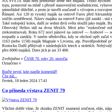
NA SVĚTĚ snad není přímořské země bez majáku. Těžko bychom také 
typu, postavené na místě s přesně stanovenými souřadnicemi, vybaven
mimořádně důležité, a proto je stavěli současně s vývojem a rozvojem
Římané. Asi 120 m vysoký maják na ostrově Faros před Alexandrijsk
zničilo zemětřesení. Název majáku na ostrově Faros (již zanikl - stal 
Také rodopský kolos, další ze sedmi divů světa sloužil jako maják. B
Obrovský Helios stál na dvou březích. Mezi jeho "rozkročené nohy
zrekonstruovali. Roku 672 noví pánové na ostrově — Arabové — soc
rozpadly a zanikly. V raném středověku, kdy se obchod opět začal 
1163 (nebo 1158) maják Magnale v Livornu, atp. Pravděpodobně prv
Rostocku Další přibývali v následujících letech a stoletích. Nebýva
přes 6000 majáků. Dnes jich je asi 33 400.
Zveřejněno v
ČSSR 70. roky 20. storočia
Označeno v
Buďte první, kdo napíše komentář!
Číst dál...
čtvrtek, 18 leden 2024 17:41
Co přinesla výstava ZENIT 79
Všichni dobře víme, že zkratka ZENIT znamená zručnost, elán, nápadit