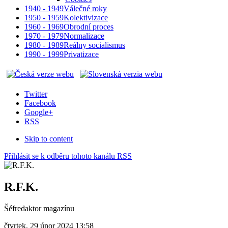
1940 - 1949
Válečné roky
1950 - 1959
Kolektivizace
1960 - 1969
Obrodní proces
1970 - 1979
Normalizace
1980 - 1989
Reálny socialismus
1990 - 1999
Privatizace
Twitter
Facebook
Google+
RSS
Skip to content
Přihlásit se k odběru tohoto kanálu RSS
R.F.K.
Šéfredaktor magazínu
čtvrtek, 29 únor 2024 13:58