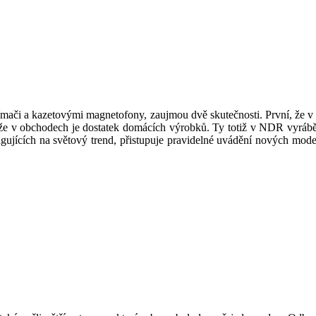
i a kazetovými magnetofony, zaujmou dvě skutečnosti. První, že v ob
e v obchodech je dostatek domácích výrobků. Ty totiž v NDR vyrábějí
gujících na světový trend, přistupuje pravidelné uvádění nových model