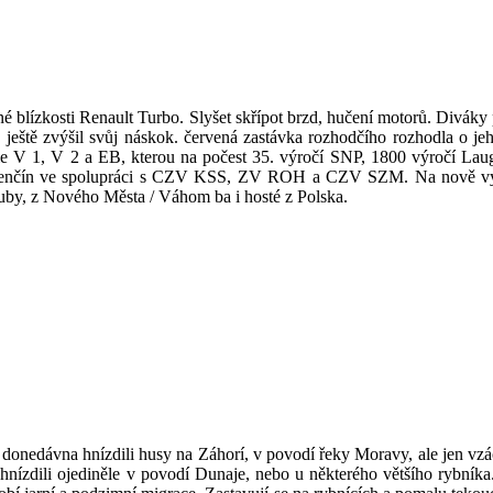
lízkosti Renault Turbo. Slyšet skřípot brzd, hučení motorů. Diváky pr
e ještě zvýšil svůj náskok. červená zastávka rozhodčího rozhodla o j
ie V 1, V 2 a EB, kterou na počest 35. výročí SNP, 1800 výročí Lauga
enčín ve spolupráci s CZV KSS, ZV ROH a CZV SZM. Na nově vybu
ruby, z Nového Města / Váhom ba i hosté z Polska.
onedávna hnízdili husy na Záhorí, v povodí řeky Moravy, ale jen vzá
hnízdili ojediněle v povodí Dunaje, nebo u některého většího rybníka