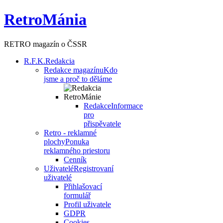
RetroMánia
RETRO magazín o ČSSR
R.F.K.
Redakcia
Redakce magazínu
Kdo
jsme a proč to děláme
Redakce
Informace
pro
přispěvatele
Retro - reklamné
plochy
Ponuka
reklamného priestoru
Cenník
Uživatelé
Registrovaní
uživatelé
Přihlašovací
formulář
Profil uživatele
GDPR
Cookies