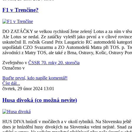
F1 v Trenčíne?
DO ZATÁČKY se velkou rychlostí žene zelený Lotus a za ním v těsné b
Ale Lotus se nedal. Ze zatáčky vyletěl jako první a v cílové rovinc
uskutečnil II. ročník Grand Prix Laugaricio RC automodelů kategor
uspořádali CZO Svazarmu a ZO Automodelů Matra při TOS. p. Tr
závodníci z Matry TOS, ale také z Brna, Ostravy, Košic, Ostravy Po
Zveřejněno v
ČSSR 70. roky 20. storočia
Označeno v
Buďte první, kdo napíše komentář!
Číst dál...
čtvrtek, 29 únor 2024 13:01
Husa divoká (co možná nevíte)
HUS DIVA hnízdí v močálech a v okolí rybníků. Na Slovensku ještě d
dnes je hnízdění husy divokých na Slovensku velmi nejisté. Snad za