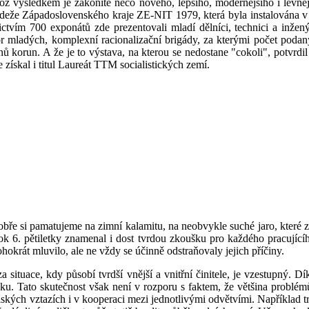
hož výsledkem je zákonitě něco nového, lepšího, modernějšího i levnější
mládeže Západoslovenského kraje ZE-NIT 1979, která byla instalována v
vím 700 exponátů zde prezentovali mladí dělníci, technici a inžen
or mladých, komplexní racionalizační brigády, za kterými počet podan
ů korun. A že je to výstava, na kterou se nedostane "cokoli", potvrdil 
e získal i titul Laureát TTM socialistických zemí.
matujeme na zimní kalamitu, na neobvykle suché jaro, které způso
rok 6. pětiletky znamenal i dost tvrdou zkoušku pro každého pracujícíh
ohokrát mluvilo, ale ne vždy se účinně odstraňovaly jejich příčiny.
 situace, kdy působí tvrdší vnější a vnitřní činitele, je vzestupný. D
u. Tato skutečnost však není v rozporu s faktem, že většina problémů
ských vztazích i v kooperaci mezi jednotlivými odvětvími. Například t