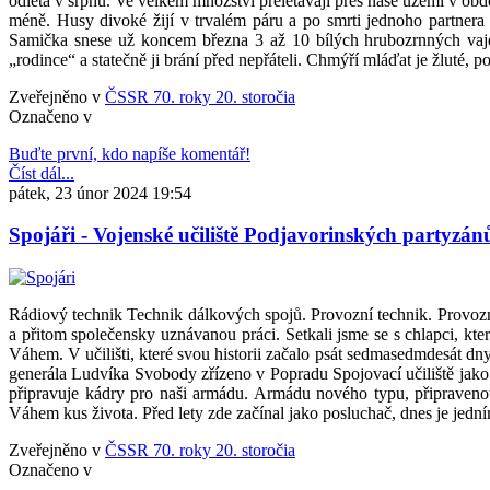
odlétá v srpnu. Ve velkém množství přelétávají přes naše území v obd
méně. Husy divoké žijí v trvalém páru a po smrti jednoho partnera s
Samička snese už koncem března 3 až 10 bílých hrubozrnných vajec,
„rodince“ a statečně ji brání před nepřáteli. Chmýří mláďat je žluté, p
Zveřejněno v
ČSSR 70. roky 20. storočia
Označeno v
Buďte první, kdo napíše komentář!
Číst dál...
pátek, 23 únor 2024 19:54
Spojáři - Vojenské učiliště Podjavorinských partyz
Rádiový technik Technik dálkových spojů. Provozní technik. Provozní 
a přitom společensky uznávanou práci. Setkali jsme se s chlapci, kt
Váhem. V učilišti, které svou historii začalo psát sedmasedmdesát d
generála Ludvíka Svobody zřízeno v Popradu Spojovací učiliště jako fr
připravuje kádry pro naši armádu. Armádu nového typu, připravenou
Váhem kus života. Před lety zde začínal jako posluchač, dnes je jedním 
Zveřejněno v
ČSSR 70. roky 20. storočia
Označeno v