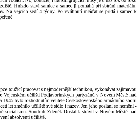
ích vodách. No, bohužel, i transmigrujících husy je u nás rok od roku
zdiště. Hnízdo staví samice a samec jí pomáhá při sbírání materiálu.
y. Na vejcích sedí 4 týdny. Po vylíhnutí mláďat se přidá i samec k
opeřené.
lapce toužící pracovat s nejmodernější technikou, vykonávat zajímavou
vě ve Vojenském učilišti Podjavorinských partyzánů v Novém Městě nad
nora 1945 bylo rozhodnutím velitele Československého armádního sboru
i let změnilo učiliště své sídlo i název. Jen jeho poslání se nemění -
raně socialismu. Soudruh Zdeněk Dostalik strávil v Novém Městě nad
ení absolventi učiliště.