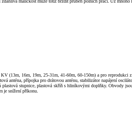
zdánlivá maličkost může totiž brzdit průběh polních prací. Už mnoho le
x KV (13m, 16m, 19m, 25-31m, 41-60m, 60-150m) a pro reprodukci z 
ová anténa, přípojka pro drátovou anténu, stabilizátor napájení oscilá
á plastová stupnice, plastová skříň s hliníkovými doplňky. Obvody jso
 je snížení příkonu.