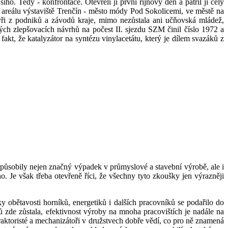
ho. Tedy - konfrontace. Otevřeli ji první říjnový den a patřil jí celý
 areálu výstaviště Trenčín - město módy Pod Sokolicemi, ve městě na
ýři z podniků a závodů kraje, mimo nezůstala ani učňovská mládež,
ých zlepšovacích návrhů na počest II. sjezdu SZM činil číslo 1972 a
fakt, že katalyzátor na syntézu vinylacetátu, který je dílem svazáků z
bily nejen značný výpadek v průmyslové a stavební výrobě, ale i
o. Je však třeba otevřeně říci, že všechny tyto zkoušky jen výrazněji
íky obětavosti horníků, energetiků i dalších pracovníků se podařilo do
 zde zůstala, efektivnost výroby na mnoha pracovištích je nadále na
raktoristé a mechanizátoři v družstvech dobře vědí, co pro ně znamená