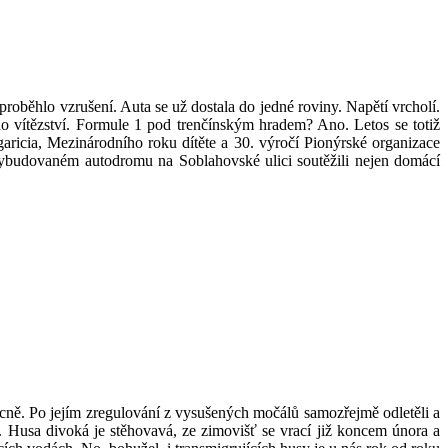
oběhlo vzrušení. Auta se už dostala do jedné roviny. Napětí vrcholí.
eho vítězství. Formule 1 pod trenčínským hradem? Ano. Letos se totiž
ricia, Mezinárodního roku dítěte a 30. výročí Pionýrské organizace
dovaném autodromu na Soblahovské ulici soutěžili nejen domácí
cně. Po jejím zregulování z vysušených močálů samozřejmě odletěli a
. Husa divoká je stěhovavá, ze zimovišť se vrací již koncem února a