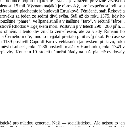
ná definice pojmu maják zní: „Maják je zařazení převážně věžového
álenosti 15 mil. Význam majáků je obrovský, pro bezpečnost lodi jsou
i kapitánů plachetnic je budovali Etruskové, Féničané, staři Řekové a
arověku za jeden ze sedmi divů světa. Stál až do roku 1375, kdy ho
zštině "phare", ve španělštině a v italštině "faro", v řečtině "fáros".
rově Rhodos v Egejském moři. Postavili ji v letech 290 - 280 př.n. I.
 s ohněm. I tento div zničilo zemětřesení, ale za vlády Římanů ho
a Černého moře, mnoho majáků přestalo pinit svůj úkol. Po čase se
u 1139 postavili Capo di Faro v věhlasném janovském přístavu, roku
o města Lubeck, roku 1286 postavili maják v Hamburku, roku 1349 v
řeplavby. Koncem 19. století námořní úřady na naší planetě evidovaly
istické pro mladou generaci. Naši — socialistickou. Ale nejsou to jen