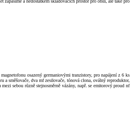
t zápasíme a nedostatkem skladovacích prostor pro obilí, ale také pro
magnetofonu osazený germaniovými tranzistory, pro napájení z 6 ks
toru a směšovače, dva mf zesilovače, tónová clona, oválný reproduktor,
u mezi sebou různě stejnosměrně vázány, např. se emitorový proud nf