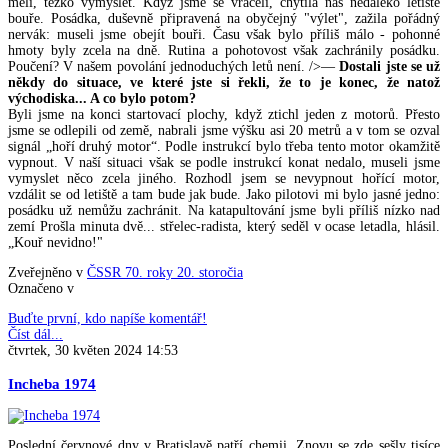
měli, těžko vymyslet. Když jsme se vraceli, chytila nás nedaleko letiště
bouře. Posádka, duševně připravená na obyčejný "výlet", zažila pořádný
nervák: museli jsme obejít bouři. Času však bylo příliš málo - pohonné
hmoty byly zcela na dně. Rutina a pohotovost však zachránily posádku.
Poučení? V našem povolání jednoduchých letů není. />—
Dostali jste se už
někdy do situace, ve které jste si řekli, že to je konec, že natož
východiska... A co bylo potom?
Byli jsme na konci startovací plochy, když ztichl jeden z motorů. Přesto
jsme se odlepili od země, nabrali jsme výšku asi 20 metrů a v tom se ozval
signál „hoří druhý motor“. Podle instrukcí bylo třeba tento motor okamžitě
vypnout. V naší situaci však se podle instrukcí konat nedalo, museli jsme
vymyslet něco zcela jiného. Rozhodl jsem se nevypnout hořící motor,
vzdálit se od letiště a tam bude jak bude. Jako pilotovi mi bylo jasné jedno:
posádku už nemůžu zachránit. Na katapultování jsme byli příliš nízko nad
zemí Prošla minuta dvě... střelec-radista, který seděl v ocase letadla, hlásil.
„Kouř nevidno!"
Zveřejněno v
ČSSR 70. roky 20. storočia
Označeno v
Buďte první, kdo napíše komentář!
Číst dál...
čtvrtek, 30 květen 2024 14:53
Incheba 1974
Poslední červnové dny v Bratislavě patří chemii. Znovu se zde sešly tisíce