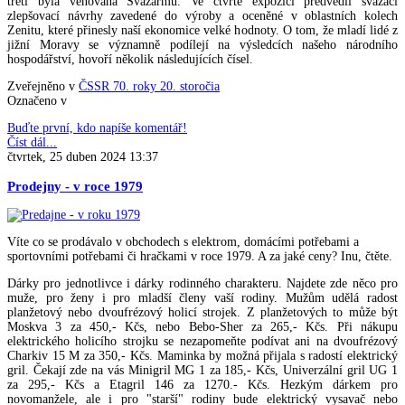
třetí byla věnována Svazarmu. Ve čtvrté expozici předvedli svazáci
zlepšovací návrhy zavedené do výroby a oceněné v oblastních kolech
Zenitu, které přinesly naší ekonomice velké hodnoty. O tom, že mladí lidé z
jižní Moravy se významně podílejí na výsledcích našeho národního
hospodářství, hovoří několik následujících čísel.
Zveřejněno v
ČSSR 70. roky 20. storočia
Označeno v
Buďte první, kdo napíše komentář!
Číst dál...
čtvrtek, 25 duben 2024 13:37
Prodejny - v roce 1979
Víte co se prodávalo v obchodech s elektrom, domácími potřebami a
sportovními potřebami či hračkami v roce 1979. A za jaké ceny? Inu, čtěte.
Dárky pro jednotlivce i dárky rodinného charakteru. Najdete zde něco pro
muže, pro ženy i pro mladší členy vaší rodiny. Mužům udělá radost
planžetový nebo dvoufrézový holicí strojek. Z planžetových to může být
Moskva 3 za 450,- Kčs, nebo Bebo-Sher za 265,- Kčs. Při nákupu
elektrického holicího strojku se nezapomeňte podívat ani na dvoufrézový
Charkiv 15 M za 350,- Kčs. Maminka by možná přijala s radostí elektrický
gril. Čekají zde na vás Minigril MG 1 za 185,- Kčs, Univerzální gril UG 1
za 295,- Kčs a Etagril 146 za 1270.- Kčs. Hezkým dárkem pro
novomanžele, ale i pro "starší" rodiny bude elektrický vysavač nebo