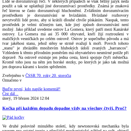
Lidé se dorozumívají řečí. V některých případech se však běžný jazyk nedá
použít a tak se uplatňují jiné dorozumívací prostředky. Známá je znaková
řeč kterou se často dorozumívají hluchoněmí. Zvláštním dorozumívacím
prostředkem je dorozumívání se hvízdáním. Hvízdané rozhovory
nevytvořili lidé proto, aby si krátili dlouhé chvíle pískáním. Naopak, tento
prostředek je velmi účinným tam, kde jiný způsob dorozumívání není
možný. Jako příklad uvedeme ostrov La Gomera, který patří mezi Kanárské
ostrovy. La Gomera má asi 35 000 obyvatel, kteří žijí roztroušeni v
maličkých vesničkách po celém ostrově. Ostrov je sopečného původu a má
tvar jakéhosi stanu, jehož stěny se strmě svažují k moři. Povrch tohoto
„stanu“ je zbrázděn množstvím hlubokých údolí zvaných „barrancos“.
Vzhledem k těmto přírodním poměrům má obyvatelstvo nesmírné potíže při
dopravě. Na ostrově existuje jen jedna cesta, která spojuje čtyři městečka.
Kromě toho jsou na něm jen horské stezky, po kterých je jako tak možná
jen doprava kárami s kozím spřežením.
Zveřejněno v
ČSSR 70. roky 20. storočia
Označeno v
Buďte první, kdo napíše komentář!
Číst dál...
úterý, 19 březen 2024 12:04
Kočka při každém dopadu dopadne vždy na všechny čtyři. Proč?
Ve druhé polovině minulého století, kdy newtonovská mechanika byla
vzorem pro ostatní teorie a převládal mechanistický náhled na svět, objevil