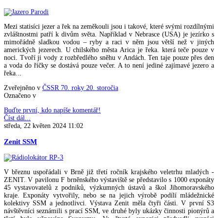
Mezi statisíci jezer a řek na zeměkouli jsou i takové, které svými rozdílnými
zvláštnostmi patří k divům světa. Například v Nebrasce (USA) je jezírko s
mimořádně sladkou vodou – ryby a raci v něm jsou větší než v jiných
amerických jezerech. U chilského města Arica je řeka. která teče pouze v
noci. Tvoří ji vody z rozbředlého sněhu v Andách. Ten taje pouze přes den
a voda do říčky se dostává pouze večer. A to není jediné zajímavé jezero a
řeka...
Zveřejněno v
ČSSR 70. roky 20. storočia
Označeno v
Buďte první, kdo napíše komentář!
Číst dál...
středa, 22 květen 2024 11:02
Zenit SSM
V březnu uspořádali v Brně již třetí ročník krajského veletrhu mladých -
ZENIT. V pavilonu F brněnského výstaviště se představilo s 1000 exponáty
45 vystavovatelů z podniků, výzkumných ústavů a škol Jihomoravského
kraje. Exponáty vytvořily, nebo se na jejich výrobě podílí mládežnické
kolektivy SSM a jednotlivci. Výstava Zenit měla čtyři části. V první S3
návštěvníci seznámili s prací SSM, ve druhé byly ukázky činnosti pionýrů a