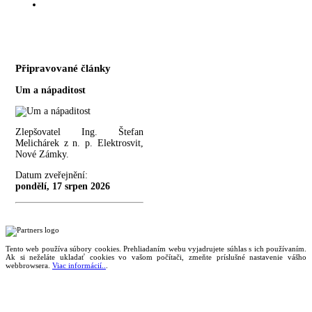
Připravované články
Um a nápaditost
Zlepšovatel Ing. Štefan
Melichárek z n. p. Elektrosvit,
Nové Zámky.
Datum zveřejnění:
pondělí, 17 srpen 2026
Tento web používa súbory cookies. Prehliadaním webu vyjadrujete súhlas s ich používaním.
Ak si neželáte ukladať cookies vo vašom počítači, zmeňte príslušné nastavenie vášho
webbrowsera.
Viac informácií..
.
Magazín retro spomienok so širokým časovým tématickým obsahom z obdobia bývalého
Československa.
Retromania 2010 - 2026. Všetky zobrazené ochranné známky, fotografie a informácie sú