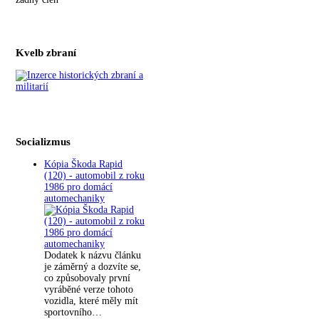
Kvelb zbraní
Socializmus
Kópia Škoda Rapid
(120) - automobil z roku
1986 pro domácí
automechaniky
Dodatek k názvu článku
je záměrný a dozvíte se,
co způsobovaly první
vyráběné verze tohoto
vozidla, které měly mít
sportovního…