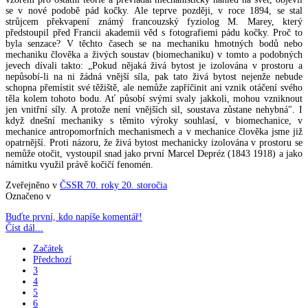
se v nové podobě pád kočky. Ale teprve později, v roce 1894, se stal
strůjcem překvapení známý francouzský fyziolog M. Marey, který
předstoupil před Francii akademii věd s fotografiemi pádu kočky. Proč to
byla senzace? V těchto časech se na mechaniku hmotných bodů nebo
mechaniku člověka a živých soustav (biomechaniku) v tomto a podobných
jevech dívali takto: „Pokud nějaká živá bytost je izolována v prostoru a
nepůsobí-li na ni žádná vnější síla, pak tato živá bytost nejenže nebude
schopna přemístit své těžiště, ale nemůže zapříčinit ani vznik otáčení svého
těla kolem tohoto bodu. Ať působí svými svaly jakkoli, mohou vzniknout
jen vnitřní síly. A protože není vnějších sil, soustava zůstane nehybná". I
když dnešní mechaniky s těmito výroky souhlasí, v biomechanice, v
mechanice antropomorfních mechanismech a v mechanice člověka jsme již
opatrnější. Proti názoru, že živá bytost mechanicky izolována v prostoru se
nemůže otočit, vystoupil snad jako první Marcel Depréz (1843 1918) a jako
námitku využil právě kočičí fenomén.
Zveřejněno v
ČSSR 70. roky 20. storočia
Označeno v
Buďte první, kdo napíše komentář!
Číst dál...
Začátek
Předchozí
3
4
5
6