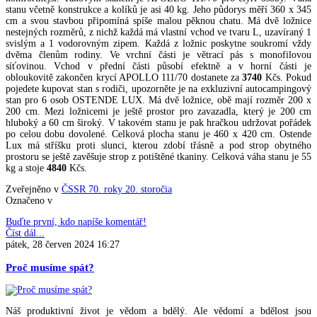
stanu včetně konstrukce a kolíků je asi 40 kg. Jeho půdorys měří 360 x 345
cm a svou stavbou připomíná spíše malou pěknou chatu. Má dvě ložnice
nestejných rozměrů, z nichž každá má vlastní vchod ve tvaru L, uzavíraný 1
svislým a 1 vodorovným zipem. Každá z ložnic poskytne soukromí vždy
dvěma členům rodiny. Ve vrchní části je větrací pás s monofilovou
síťovinou. Vchod v přední části působí efektně a v horní části je
obloukovitě zakončen krycí APOLLO 111/70 dostanete za
3740
Kčs. Pokud
pojedete kupovat stan s rodiči, upozorněte je na exkluzivní autocampingový
stan pro 6 osob OSTENDE LUX. Má dvě ložnice, obě mají rozměr 200 x
200 cm. Mezi ložnicemi je ještě prostor pro zavazadla, který je 200 cm
hluboký a 60 cm široký. V takovém stanu je pak hračkou udržovat pořádek
po celou dobu dovolené. Celková plocha stanu je 460 x 420 cm. Ostende
Lux má stříšku proti slunci, kterou zdobí třásně a pod strop obytného
prostoru se ještě zavěšuje strop z potištěné tkaniny. Celková váha stanu je 55
kg a stoje
4840
Kčs.
Zveřejněno v
ČSSR 70. roky 20. storočia
Označeno v
Buďte první, kdo napíše komentář!
Číst dál...
pátek, 28 červen 2024 16:27
Proč musíme spát?
Náš produktivní život je vědom a bdělý. Ale vědomí a bdělost jsou