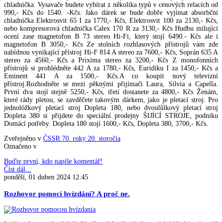
chladnička. Vysavače budete vybírat z několika typů v cenových relacích od
990,- Kčs do 1540. -Kčs. Jako dárek se bude dobře vyjímat absorbční
chladnička Elektrosvit 65 I za 1770,- Kčs, Elektrosvit 100 za 2130,- Kčs,
nebo kompresorová chladnička Calex 170 R za 3130,- Kčs Hudbu milující
ocení zase magnetofon B 73 stereo Hi-Fi, který stojí 6490.- Kčs ale i
magnetofon B 3050,- Kčs Ze stolních rozhlasových přístrojů vám zde
nabídnou vynikající přístroj Hi-F 814 A stereo za 7600,- Kčs, Soprán 635 A
stereo za 4560,- Kčs a Prixima stereo za 3200,- Kčs Z monofonních
přístrojů si prohlédněte 442 A za 1780,- Kčs, Euridiku I za 1450,- Kčs a
Eminent 441 A za 1500,- Kčs.A co koupit nový televizní
přístroj.Rozhodněte se mezi pěknými přijímači Laura, Silvia a Capella.
První dva stojí stejně 5250,- Kčs, třetí dostanete za 4800,- Kčs Ženám,
které rády pletou, se zavděčete takovým dárkem, jako je pletací stroj. Pro
jednolóžkový pletací stroj Dopleta 180, nebo dvoulůlkový pletací stroj
Dopleta 380 si přijdete do speciální prodejny ŠIJÍCÍ STROJE, podniku
Domácí potřeby. Dopleta 180 stojí 1600,- Kčs, Dopleta 380, 3700,- Kčs.
Zveřejněno v
ČSSR 70. roky 20. storočia
Označeno v
Buďte první, kdo napíše komentář!
Číst dál...
pondělí, 01 duben 2024 12:45
Rozhovor pomocí hvízdání? A proč ne.