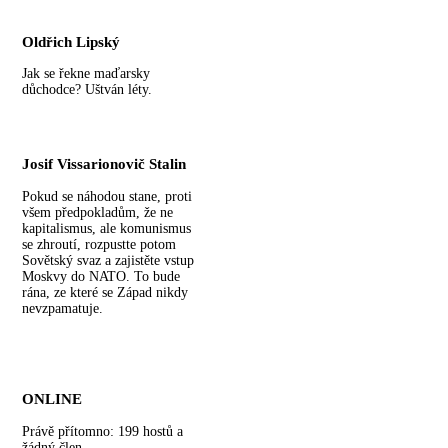
Oldřich Lipský
Jak se řekne maďarsky
důchodce? Uštván léty.
Josif Vissarionovič Stalin
Pokud se náhodou stane, proti
všem předpokladům, že ne
kapitalismus, ale komunismus
se zhroutí, rozpustte potom
Sovětský svaz a zajistěte vstup
Moskvy do NATO. To bude
rána, ze které se Západ nikdy
nevzpamatuje.
ONLINE
Právě přítomno: 199 hostů a
žádný člen