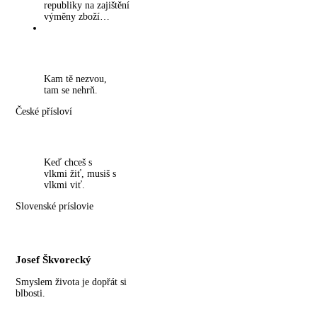
republiky na zajištění
výměny zboží…
Kam tě nezvou,
tam se nehrň.
České přísloví
Keď chceš s
vlkmi žiť, musiš s
vlkmi viť.
Slovenské príslovie
Josef Škvorecký
Smyslem života je dopřát si
blbosti.