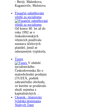
- Beriji, Malenkova,
Kaganoviče, Molotova.
…
Finanční odměňování
vězňů za socialismu
Od konce 40. let až do
roku 1992 se v
československých
věznicích používala
soustava účelových
platidel, jimiž se
odsouzeným vyplácela,
…
Tuzex
V období
socialistického
Československa šlo o
maloobchodní prodejny
(TUZEX, podnik
zahraničního obchodu,
ve kterém se prodávalo
zboží zejména z
kapitalistických…
Chopok - historická
lyžařská dominanta
Nízkych Tater