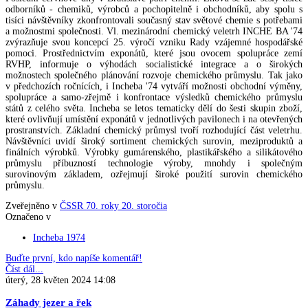
odborníků - chemiků, výrobců a pochopitelně i obchodníků, aby spolu s
tisíci návštěvníky zkonfrontovali současný stav světové chemie s potřebami
a možnostmi společnosti. Vl. mezinárodní chemický veletrh INCHE BA '74
zvýrazňuje svou koncepcí 25. výročí vzniku Rady vzájemné hospodářské
pomoci. Prostřednictvím exponátů, které jsou ovocem spolupráce zemí
RVHP, informuje o výhodách socialistické integrace a o širokých
možnostech společného plánování rozvoje chemického průmyslu. Tak jako
v předchozích ročnících, i Incheba '74 vytváří možnosti obchodní výměny,
spolupráce a samo-zřejmě i konfrontace výsledků chemického průmyslu
států z celého světa. Incheba se letos tematicky dělí do šesti skupin zboží,
které ovlivňují umístění exponátů v jednotlivých pavilonech i na otevřených
prostranstvích. Základní chemický průmysl tvoří rozhodující část veletrhu.
Návštěvníci uvidí široký sortiment chemických surovin, meziproduktů a
finálních výrobků. Výrobky gumárenského, plastikářského a silikátového
průmyslu příbuzností technologie výroby, mnohdy i společným
surovinovým základem, ozřejmují široké použití surovin chemického
průmyslu.
Zveřejněno v
ČSSR 70. roky 20. storočia
Označeno v
Incheba 1974
Buďte první, kdo napíše komentář!
Číst dál...
úterý, 28 květen 2024 14:08
Záhady jezer a řek