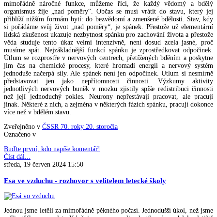
mimořádně náročné funkce, můžeme říci, že každý vědomý a bdělý
organismus žije „nad poměry“. Občas se musí vrátit do stavu, který jej
přiblíží nižším formám bytí: do bezvědomí a zmenšené bdělosti. Stav, kdy
si pořádáme svůj život „nad poměry“, je spánek. Přestože už elementární
lidská zkušenost ukazuje nezbytnost spánku pro zachování života a přestože
věda studuje tento úkaz velmi intenzivně, není dosud zcela jasné, proč
musíme spát. Nejzákladnější funkcí spánku je zprostředkovat odpočinek.
Útlum se rozprostře v nervových centrech, přetížených bděním a poskytne
jim čas na chemické procesy, které hromadí energii a nervový systém
jednoduše načerpá síly. Ale spánek není jen odpočinek. Utlum si nesmírně
představovat jen jako nepřítomnosti činnosti. Výzkumy aktivity
jednotlivých nervových buněk v mozku zjistily spíše redistribuci činnosti
než její jednoduchý pokles. Neurony nepřestávají pracovat, ale pracují
jinak. Některé z nich, a zejména v některých fázích spánku, pracují dokonce
více než v bdělém stavu.
Zveřejněno v
ČSSR 70. roky 20. storočia
Označeno v
Buďte první, kdo napíše komentář!
Číst dál...
středa, 19 červen 2024 15:50
Esa ve vzduchu - rozhovor s velitelem letecké školy
Jednou jsme letěli za mimořádně pěkného počasí. Jednodušší úkol, než jsme