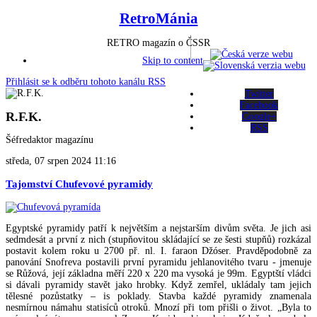
RetroMánia
RETRO magazín o ČSSR
Skip to content
Přihlásit se k odběru tohoto kanálu RSS
Twitter
Facebook
R.F.K.
Google+
RSS
Šéfredaktor magazínu
středa, 07 srpen 2024 11:16
Tajomství Chufevové pyramidy
Egyptské pyramidy patří k největším a nejstarším divům světa. Je jich asi
sedmdesát a první z nich (stupňovitou skládající se ze šesti stupňů) rozkázal
postavit kolem roku u 2700 př. nl. I. faraon Džóser. Pravděpodobně za
panování Snofreva postavili první pyramidu jehlanovitého tvaru - jmenuje
se Růžová, její základna měří 220 x 220 ma vysoká je 99m. Egyptští vládci
si dávali pyramidy stavět jako hrobky. Když zemřel, ukládaly tam jejich
tělesné pozůstatky – is poklady. Stavba každé pyramidy znamenala
nesmírnou námahu statisíců otroků. Mnozí při tom přišli o život. „Byla to