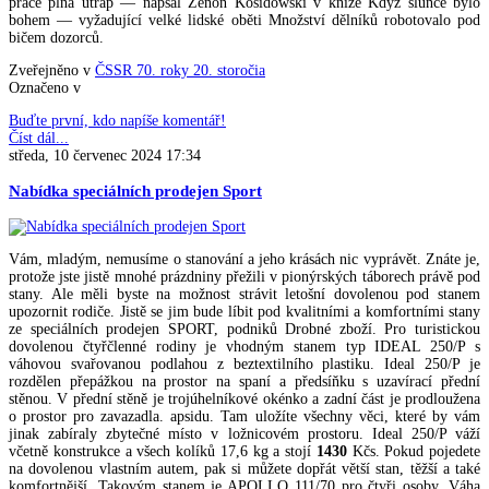
práce plná útrap — napsal Zenon Kosidowski v knize Když slunce bylo
bohem — vyžadující velké lidské oběti Množství dělníků robotovalo pod
bičem dozorců.
Zveřejněno v
ČSSR 70. roky 20. storočia
Označeno v
Buďte první, kdo napíše komentář!
Číst dál...
středa, 10 červenec 2024 17:34
Nabídka speciálních prodejen Sport
Vám, mladým, nemusíme o stanování a jeho krásách nic vyprávět. Znáte je,
protože jste jistě mnohé prázdniny přežili v pionýrských táborech právě pod
stany. Ale měli byste na možnost strávit letošní dovolenou pod stanem
upozornit rodiče. Jistě se jim bude líbit pod kvalitními a komfortními stany
ze speciálních prodejen SPORT, podniků Drobné zboží. Pro turistickou
dovolenou čtyřčlenné rodiny je vhodným stanem typ IDEAL 250/P s
váhovou svařovanou podlahou z beztextilního plastiku. Ideal 250/P je
rozdělen přepážkou na prostor na spaní a předsíňku s uzavírací přední
stěnou. V přední stěně je trojúhelníkové okénko a zadní část je prodloužena
o prostor pro zavazadla. apsidu. Tam uložíte všechny věci, které by vám
jinak zabíraly zbytečné místo v ložnicovém prostoru. Ideal 250/P váží
včetně konstrukce a všech kolíků 17,6 kg a stojí
1430
Kčs. Pokud pojedete
na dovolenou vlastním autem, pak si můžete dopřát větší stan, těžší a také
komfortnější. Takovým stanem je APOLLO 111/70 pro čtyři osoby. Váha