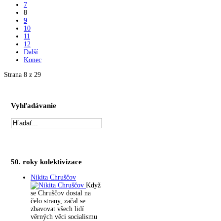
7
8
9
10
11
12
Další
Konec
Strana 8 z 29
Vyhľadávanie
50. roky kolektivizace
Nikita Chruščov
Když
se Chruščov dostal na
čelo strany, začal se
zbavovat všech lidí
věrných věci socialismu