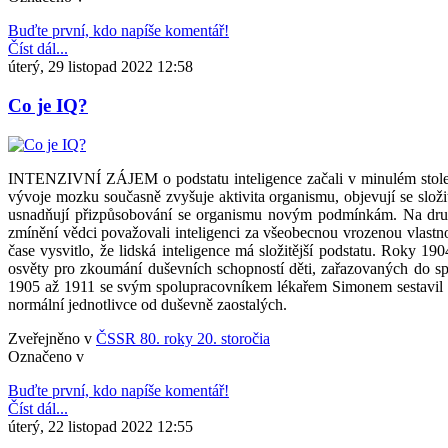
Buďte první, kdo napíše komentář!
Číst dál...
úterý, 29 listopad 2022 12:58
Co je IQ?
INTENZIVNÍ ZÁJEM o podstatu inteligence začali v minulém století
vývoje mozku současně zvyšuje aktivita organismu, objevují se slož
usnadňují přizpůsobování se organismu novým podmínkám. Na druhé 
zmínění vědci považovali inteligenci za všeobecnou vrozenou vlastno
čase vysvitlo, že lidská inteligence má složitější podstatu. Roky 
osvěty pro zkoumání duševních schopností děti, zařazovaných do sp
1905 až 1911 se svým spolupracovníkem lékařem Simonem sestavil ně
normální jednotlivce od duševně zaostalých.
Zveřejněno v
ČSSR 80. roky 20. storočia
Označeno v
Buďte první, kdo napíše komentář!
Číst dál...
úterý, 22 listopad 2022 12:55