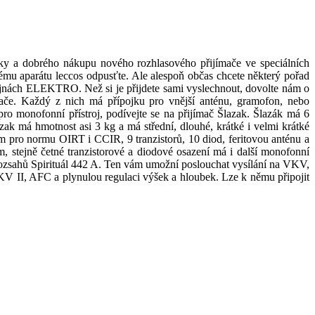
y a dobrého nákupu nového rozhlasového přijímače ve speciálních
mu aparátu leccos odpusťte. Ale alespoň občas chcete některý pořad
odejnách ELEKTRO. Než si je přijdete sami vyslechnout, dovolte nám o
jímače. Každý z nich má přípojku pro vnější anténu, gramofon, nebo
o monofonní přístroj, podívejte se na přijímač Šlazak. Šlazák má 6
zak má hmotnost asi 3 kg a má střední, dlouhé, krátké i velmi krátké
m pro normu OIRT i CCIR, 9 tranzistorů, 10 diod, feritovou anténu a
, stejně četné tranzistorové a diodové osazení má i další monofonní
 rozsahů Spirituál 442 A. Ten vám umožní poslouchat vysílání na VKV,
 II, AFC a plynulou regulaci výšek a hloubek. Lze k němu připojit