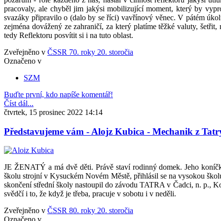
pracovaly, ale chyběl jim jakýsi mobilizující moment, který by vy
svazáky připravilo o (dalo by se říci) vavřínový věnec. V pátém úkolu 
zejména dovážený ze zahraničí, za který platíme těžké valuty, šetřit
tedy Reflektoru posvítit si i na tuto oblast.
Zveřejněno v
ČSSR 70. roky 20. storočia
Označeno v
SZM
Buďte první, kdo napíše komentář!
Číst dál...
čtvrtek, 15 prosinec 2022 14:14
Představujeme vám - Alojz Kubica - Mechanik z Tatr
JE ŽENATÝ a má dvě děti. Právě staví rodinný domek. Jeho koníčkem
školu strojní v Kysuckém Novém Městě, přihlásil se na vysokou školu.
skončení střední školy nastoupil do závodu TATRA v Čadci, n. p., Ko
svědčí i to, že když je třeba, pracuje v sobotu i v neděli.
Zveřejněno v
ČSSR 80. roky 20. storočia
Označeno v