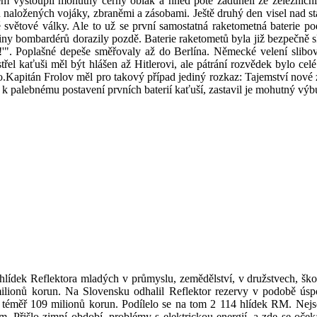
 vystoupil mohutný černý oblak a hned poté zaduněli ze železniční s
aložených vojáky, zbraněmi a zásobami. Ještě druhý den visel nad stan
světové války. Ale to už se první samostatná raketometná baterie p
upiny bombardérů dorazily pozdě. Baterie raketometů byla již bezpečně 
'". Poplašné depeše směřovaly až do Berlína. Německé velení slibov
el kaťuši měl být hlášen až Hitlerovi, ale pátrání rozvědek bylo celé
o.Kapitán Frolov měl pro takový případ jediný rozkaz: Tajemství nové zb
ů k palebnému postavení prvních baterií kaťuší, zastavil je mohutný výb
0 hlídek Reflektora mladých v průmyslu, zemědělství, v družstvech, š
 milionů korun. Na Slovensku odhalil Reflektor rezervy v podobě úspo
 téměř 109 milionů korun. Podílelo se na tom 2 114 hlídek RM. Nejs
um. Přišlo zimní období, problémy s elektrickou energií, a zde se oče