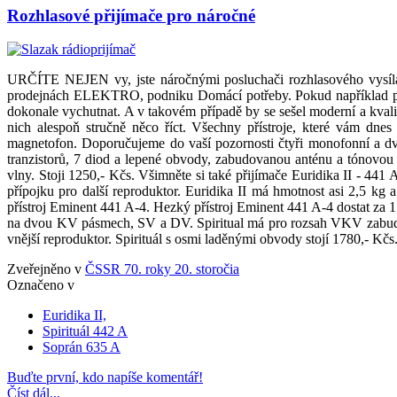
Rozhlasové přijímače pro náročné
URČÍTE NEJEN vy, jste náročnými posluchači rozhlasového vysílá
prodejnách ELEKTRO, podniku Domácí potřeby. Pokud například při p
dokonale vychutnat. A v takovém případě by se sešel moderní a kvali
nich alespoň stručně něco říct. Všechny přístroje, které vám dnes
magnetofon. Doporučujeme do vaší pozornosti čtyři monofonní a dva
tranzistorů, 7 diod a lepené obvody, zabudovanou anténu a tónovou c
vlny. Stoji 1250,- Kčs. Všimněte si také přijímače Euridika II - 4
přípojku pro další reproduktor. Euridika II má hmotnost asi 2,5 kg
přístroj Eminent 441 A-4. Hezký přístroj Eminent 441 A-4 dostat za 
na dvou KV pásmech, SV a DV. Spiritual má pro rozsah VKV zabudov
vnější reproduktor. Spirituál s osmi laděnými obvody stojí 1780,- Kčs
Zveřejněno v
ČSSR 70. roky 20. storočia
Označeno v
Euridika II,
Spirituál 442 A
Soprán 635 A
Buďte první, kdo napíše komentář!
Číst dál...