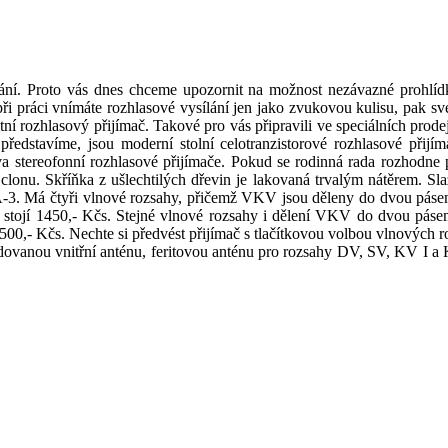
ní. Proto vás dnes chceme upozornit na možnost nezávazné prohlídk
ráci vnímáte rozhlasové vysílání jen jako zvukovou kulisu, pak své
tní rozhlasový přijímač. Takové pro vás připravili ve speciálních pr
 představíme, jsou moderní stolní celotranzistorové rozhlasové při
 stereofonní rozhlasové přijímače. Pokud se rodinná rada rozhodne pr
lonu. Skříňka z ušlechtilých dřevin je lakovaná trvalým nátěrem. Sla
41 A-3. Má čtyři vlnové rozsahy, přičemž VKV jsou děleny do dvou páse
 a stojí 1450,- Kčs. Stejné vlnové rozsahy i dělení VKV do dvou pásem
1500,- Kčs. Nechte si předvést přijímač s tlačítkovou volbou vlnových
anou vnitřní anténu, feritovou anténu pro rozsahy DV, SV, KV I a KV
.