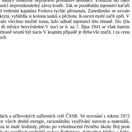
tanice obsazené nepřítelem pronikavé detonace. Přibližně sto raket
icí neproniknutelný závoj kouře. Tak se poodhalilo tajemství kaťuší
od vedením kapitána Frolova rychle přesunula. Zanedlouho se ozvalo
skryta, vyhlédla si kolonu tanků a pěchotu. Koncert mohl začít opět. V
alo všechno možné tomu, kdo odhalí tajemství této zbraně. Do týla
 tři měsíce bezvýsledné.V noci ze 6. na 7. října 1941 se však baterie
raně nesmí být nacis V krajním případě je třeba vše zničit, i za cenu
uch.
kolách a učňovských zařízeních celé ČSSR. Ve srovnání s rokem 1972
r všech druhů energie, racionálního využívání surovin a materiálů,
ou to malé hodnoty, přesto po vyhodnocení čtvrtého úkolu Boj proti
kávala poněkud pružnější reakce Reflektora. Jednotlivé hlídky a štáby