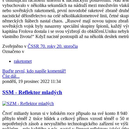
s ohlušujícím rachotem směrem k nacistickým postavením. Nad lesem
vybuchovalo v několika sekundách na nádraží mezi množstvím vlaků n
nebo sovětských raketometů, první novodobé raketové zbraně druhé 
nacistické dělostřelectvo na celé několikakilometrové linii, četné sk
německých štábech nastal chaos. „Rusové mají novou tajnou zbraň!
sovětských vojsk byly nasazeny speciální skupiny špionů, každý výstř
kapitána Frolova dostala i se svou výzbrojí do obklíčení.Uniku nebyl
vlastního života!“ Když nacisté postoupili až na několik desítek metr
Zveřejněno v
ČSSR 70. roky 20. storočia
Označeno v
raketomet
Buďte první, kdo napíše komentář!
Číst dál...
pondělí, 19 prosinec 2022 11:34
SSM - Reflektor mladých
Čtvrť miliardy korun si v loňském roce připsalo na své konto 8 94
přibylo téměř 2 tisíce hlídek a celkový přínos vzrostl téměř o 50
nepotřebných zásob a nevyužitého technologického zařízení ve výši
požárům - role každého z nás, nastal v činnost reflektoru jakýsi útl