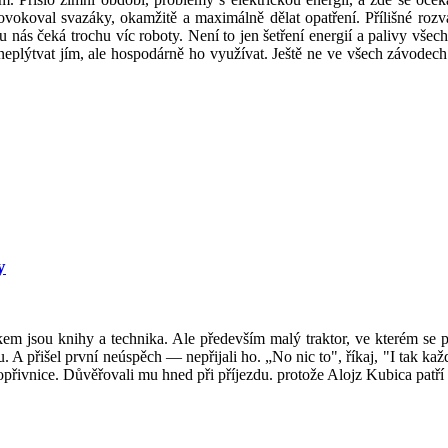
provokoval svazáky, okamžitě a maximálně dělat opatření. Přílišné ro
nás čeká trochu víc roboty. Není to jen šetření energií a palivy všech 
, neplýtvat jím, ale hospodárně ho využívat. Ještě ne ve všech závodec
y
 jsou knihy a technika. Ale především malý traktor, ve kterém se p
 A přišel první neúspěch — nepřijali ho. „No nic to", říkaj, "I tak ka
přivnice. Důvěřovali mu hned při příjezdu. protože Alojz Kubica patří