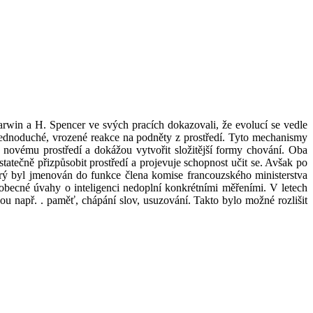
win a H. Spencer ve svých pracích dokazovali, že evolucí se vedle
 jednoduché, vrozené reakce na podněty z prostředí. Tyto mechanismy
novému prostředí a dokážou vytvořit složitější formy chování. Oba
atečně přizpůsobit prostředí a projevuje schopnost učit se. Avšak po
terý byl jmenován do funkce člena komise francouzského ministerstva
obecné úvahy o inteligenci nedoplní konkrétními měřeními. V letech
 např. . paměť, chápání slov, usuzování. Takto bylo možné rozlišit