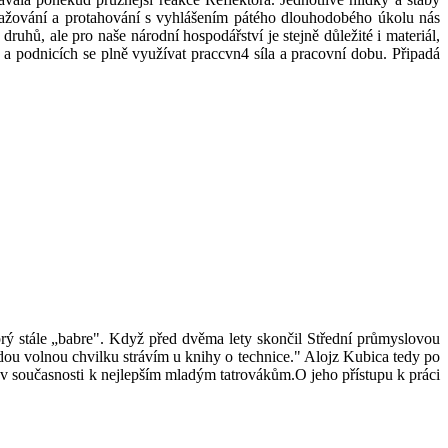
zvažování a protahování s vyhlášením pátého dlouhodobého úkolu nás
druhů, ale pro naše národní hospodářství je stejně důležité i materiál,
h a podnicích se plně využívat praccvn4 síla a pracovní dobu. Připadá
rý stále „babre". Když před dvěma lety skončil Střední průmyslovou
ždou volnou chvilku strávím u knihy o technice." Alojz Kubica tedy po
 v současnosti k nejlepším mladým tatrovákům.O jeho přístupu k práci