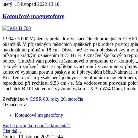
úterý, 15 listopad 2022 13:18
Kotoučové magnetofony
1 904 / 5 000 Výsledky prekladov Ve speciálních prodejnách ELEKT
okamžitě. V přijatelných měsíčních splátkách pak rodiče přístroj sp
maximálním průměru 18 cm. Dříve, než se vám představí svým zvu
přístroj s krátkým označením B 73 Hi-Fi. Označení špičkových reprodu
poloze. Umožni vám poslech záznamového programu tzv. kontroly „p
trikových zařízení jako je například synchronní záznam nebo přepis
koncové vypínání posuvu pásky, a to i při rychlém běhu.Nahrávat i
Kčs Tento přístroj však není jediným stereofonním magnetofonem, 
reprodukci při rychlosti 9,53 cm / s. Má vodorovnou provozní pol
sluchátek B 101 stereo má výstupní výkon 2 X 3,5 W/4 Ohm, hmotnost
Zveřejněno v
ČSSR 80. roky 20. storočia
Označeno v
Kotoučové magnetofony
Buďte první, kdo napíše komentář!
Číst dál...
čtvrtek, 10 listopad 2022 12:44