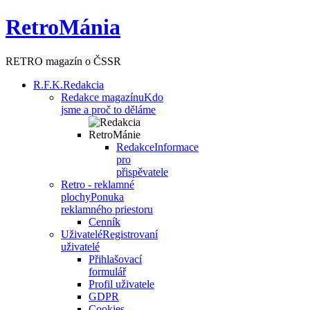
RetroMánia
RETRO magazín o ČSSR
R.F.K.
Redakcia
Redakce magazínu
Kdo
jsme a proč to děláme
Redakce
Informace
pro
přispěvatele
Retro - reklamné
plochy
Ponuka
reklamného priestoru
Cenník
Uživatelé
Registrovaní
uživatelé
Přihlašovací
formulář
Profil uživatele
GDPR
Cookies