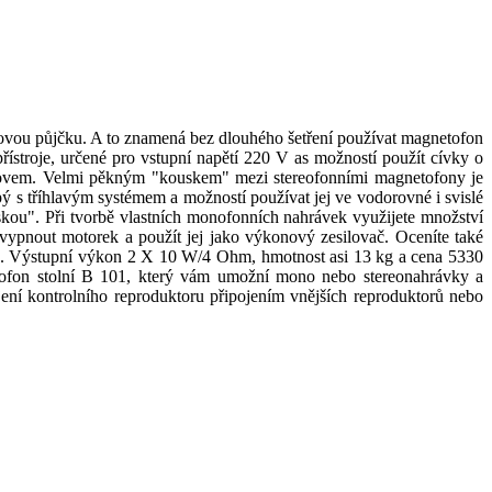
vou půjčku. A to znamená bez dlouhého šetření používat magnetofon
řístroje, určené pro vstupní napětí 220 V as možností použít cívky o
lovem. Velmi pěkným "kouskem" mezi stereofonními magnetofony je
pý s tříhlavým systémem a možností používat jej ve vodorovné i svislé
ou". Při tvorbě vlastních monofonních nahrávek využijete množství
 vypnout motorek a použít jej jako výkonový zesilovač. Oceníte také
/ s. Výstupní výkon 2 X 10 W/4 Ohm, hmotnost asi 13 kg a cena 5330
netofon stolní B 101, který vám umožní mono nebo stereonahrávky a
ní kontrolního reproduktoru připojením vnějších reproduktorů nebo