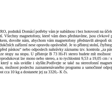
RO, podniků Domácí potřeby vám je nabídnou i bez hotovosti na účelo
latí. Všechny magnetofony, které vám dnes představíme, jsou cívkové p
kem, dovolte nám, abychom vám magnetofony představili alespoň s
kčních zařízení nese opravdu oprávněně. Je to přístroj stolní, čtyřsto
řed páskou“ nebo odposlech nahrávky záznamu tzv. kontrola „za pásk
 ze stopy na stopu. U přístroje B 73 Hi-Fi stereo budete mít možnost
 reprodukovat lze mono nebo stereo, a to rychlostmi 9,53 a 19,05 cm 
který u nás uvidíte i slyšíte.Podívejte se také na stereofonní mag
ohu, možnost poslechu zaznamenávaného programu a samočinné odpoje
 cca 10 kg a dostanete jej za 3320,- K čs.