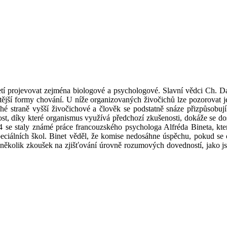
 projevovat zejména biologové a psychologové. Slavní vědci Ch. Dar
itější formy chování. U níže organizovaných živočichů lze pozorovat
straně vyšší živočichové a člověk se podstatně snáze přizpůsobují 
st, díky které organismus využívá předchozí zkušenosti, dokáže se dost
1904 se staly známé práce francouzského psychologa Alfréda Bineta, k
eciálních škol. Binet věděl, že komise nedosáhne úspěchu, pokud se 
kolik zkoušek na zjišťování úrovně rozumových dovedností, jako jsou