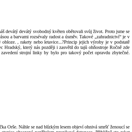
 náš devátý devátý svobodný květen obětovali svůj život. Proto jsme se
 krásou a barvami rozsévaly radost a úsměv. Takové „zahradnictví“ je v
bloze. , rakety nebo letavice...?Princip jejich výroby je v podstatě
 Hradský, který nás později i zasvětil do tajů ohňostroje Ročně zde
zavedení strojní linky by bylo pro takový počet opravdu zbytečné.
čka Orše. Náhle se nad blízkým lesem objeví ohnivá smršť ženoucí se