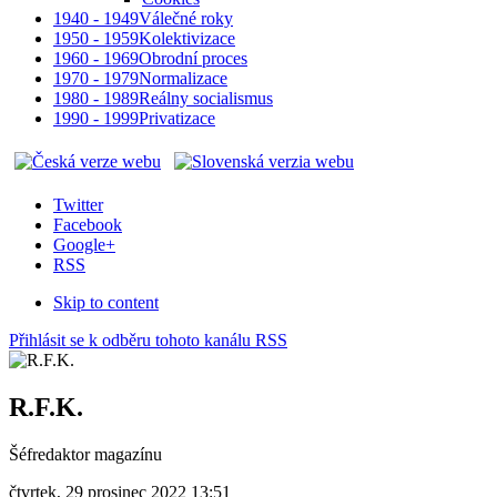
1940 - 1949
Válečné roky
1950 - 1959
Kolektivizace
1960 - 1969
Obrodní proces
1970 - 1979
Normalizace
1980 - 1989
Reálny socialismus
1990 - 1999
Privatizace
Twitter
Facebook
Google+
RSS
Skip to content
Přihlásit se k odběru tohoto kanálu RSS
R.F.K.
Šéfredaktor magazínu
čtvrtek, 29 prosinec 2022 13:51