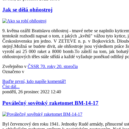
Jak se dělá ohňostroj
9. května ozářil Bratislavu ohňostroj - tmavé nebe se naplnilo kytice
tentokrát rozhodli napsat o tom, z jakých „květů" vážou tyto kytice, 
Československu jen jedno. V ZETEVE n. p. v Bojkovicích. Dlouho byst
stejný.Možná se budete divit, ale ohňostroje jsou výsledkem práce 
vyrobí asi 25 000 raket a 8000 bomb.To záleží na tom, jak bohatý
ohňostrojových těles stále střídá a každé vyžaduje poněkud odlišný p
Zveřejněno v
ČSSR 70. roky 20. storočia
Označeno v
Buďte první, kdo napíše komentář!
Číst dál...
pondělí, 26 prosinec 2022 12:40
Poválečný sovětský raketomet BM-14-17
Byl červencový den roku 1941. Jednotky Rudé armády, přinucené ustu