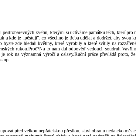
mi pestrobarevných květin, kterými si uctíváme památku těch, kteří pro
jak a kde je „pěstují", co všechno je třeba udělat a dodržet, aby svou
e zde hledali květiny, které vyrobily a které svítily na rozzářené o
ženských rukou.Proč?Na to nám dal odpověď vedoucí, soudruh Vavřinec
 je rok na významná výročí a oslavy.Ruční práce převládá proto, že 
ostup.
povat před velkou nepřátelskou přesilou, staví obranu nedaleko měste