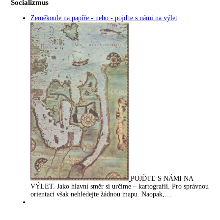
Socializmus
Zeměkoule na papíře - nebo - pojďte s námi na výlet
POJĎTE S NÁMI NA
VÝLET. Jako hlavní směr si určíme – kartografii. Pro správnou
orientaci však nehledejte žádnou mapu. Naopak,…