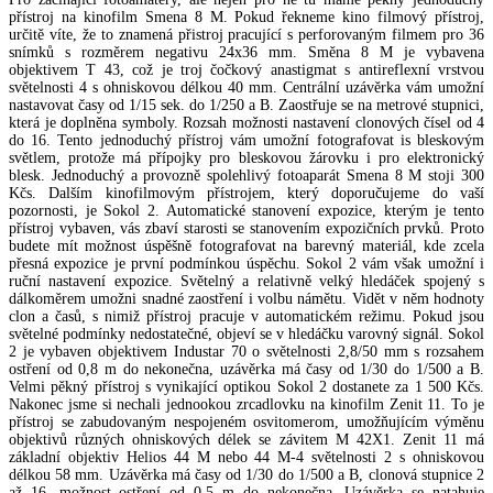
přístroj na kinofilm Smena 8 M. Pokud řekneme kino filmový přístroj,
určitě víte, že to znamená přistroj pracující s perforovaným filmem pro 36
snímků s rozměrem negativu 24x36 mm. Směna 8 M je vybavena
objektivem T 43, což je troj čočkový anastigmat s antireflexní vrstvou
světelnosti 4 s ohniskovou délkou 40 mm. Centrální uzávěrka vám umožní
nastavovat časy od 1/15 sek. do 1/250 a B. Zaostřuje se na metrové stupnici,
která je doplněna symboly. Rozsah možnosti nastavení clonových čísel od 4
do 16. Tento jednoduchý přístroj vám umožní fotografovat is bleskovým
světlem, protože má přípojky pro bleskovou žárovku i pro elektronický
blesk. Jednoduchý a provozně spolehlivý fotoaparát Smena 8 M stoji 300
Kčs. Dalším kinofilmovým přístrojem, který doporučujeme do vaší
pozornosti, je Sokol 2. Automatické stanovení expozice, kterým je tento
přístroj vybaven, vás zbaví starosti se stanovením expozičních prvků. Proto
budete mít možnost úspěšně fotografovat na barevný materiál, kde zcela
přesná expozice je první podmínkou úspěchu. Sokol 2 vám však umožní i
ruční nastavení expozice. Světelný a relativně velký hledáček spojený s
dálkoměrem umožni snadné zaostření i volbu námětu. Vidět v něm hodnoty
clon a časů, s nimiž přístroj pracuje v automatickém režimu. Pokud jsou
světelné podmínky nedostatečné, objeví se v hledáčku varovný signál. Sokol
2 je vybaven objektivem Industar 70 o světelnosti 2,8/50 mm s rozsahem
ostření od 0,8 m do nekonečna, uzávěrka má časy od 1/30 do 1/500 a B.
Velmi pěkný přístroj s vynikající optikou Sokol 2 dostanete za 1 500 Kčs.
Nakonec jsme si nechali jednookou zrcadlovku na kinofilm Zenit 11. To je
přístroj se zabudovaným nespojeném osvitomerom, umožňujícím výměnu
objektivů různých ohniskových délek se závitem M 42X1. Zenit 11 má
základní objektiv Helios 44 M nebo 44 M-4 světelnosti 2 s ohniskovou
délkou 58 mm. Uzávěrka má časy od 1/30 do 1/500 a B, clonová stupnice 2
až 16, možnost ostření od 0,5 m do nekonečna. Uzávěrka se natahuje