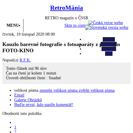
RetroMánia
RETRO magazín o ČSSR
MENU
Skip to content
čtvrtek, 19 listopad 2020 08:00
Twitter
Kouzlo barevné fotografie s fotoaparáty z prodejen
Facebook
Google+
FOTO-KINO
RSS
Napsal(a)
R.F.K.
Tento článek má
96
slov
Čas na čtení je kolem
1
minut.
Úroveň obtížnosti čtení :
Snadné
velikost písma
zmenšit velikost písma
zvětšit velikost písma
Email
Galerie Obrázků
Buďte první, kdo napíše komentář!
Ohodnotit tuto položku
1
2