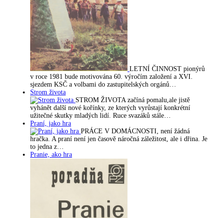
LETNÍ ČINNOST pionýrů
v roce 1981 bude motivována 60. výročím založení a XVI.
sjezdem KSČ a volbami do zastupitelských orgánů…
Strom života
STROM ŽIVOTA začíná pomalu,ale jistě
vyhánět další nové kořínky, ze kterých vyrůstají konkrétní
užitečné skutky mladých lidí. Ruce svazáků stále…
Praní, jako hra
PRÁCE V DOMÁCNOSTI, není žádná
hračka. A praní není jen časově náročná záležitost, ale i dřina. Je
to jedna z…
Pranie, ako hra