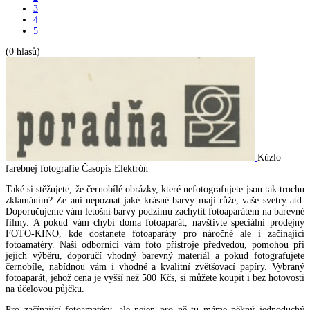
3
4
5
(0 hlasů)
Kúzlo
farebnej fotografie
Časopis Elektrón
Také si stěžujete, že černobílé obrázky, které nefotografujete jsou tak trochu
zklamáním? Ze ani nepoznat jaké krásné barvy mají růže, vaše svetry atd.
Doporučujeme vám letošní barvy podzimu zachytit fotoaparátem na barevné
filmy. A pokud vám chybí doma fotoaparát, navštivte speciální prodejny
FOTO-KINO, kde dostanete fotoaparáty pro náročné ale i začínající
fotoamatéry. Naši odborníci vám foto přístroje předvedou, pomohou při
jejich výběru, doporučí vhodný barevný materiál a pokud fotografujete
černobíle, nabídnou vám i vhodné a kvalitní zvětšovací papíry. Vybraný
fotoaparát, jehož cena je vyšší než 500 Kčs, si můžete koupit i bez hotovosti
na účelovou půjčku.
Pro začínající fotoamatéry, ale nejen pro ně tu máme pěkný jednoduchý