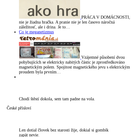
PRÁCA V DOMÁCNOSTI,
nie je žiadna hračka. A pranie nie je len časovo náročná
záležitosť, ale i drina. Je to…
Co je meganetizmus
Vzájemné působení dvou
pohybujících se elektricky nabitých částic je zprostředkováno
magnetickým polem. Spojitost magnetického jevu s elektrickým
proudem byla prvním…
Chodí štěstí dokola, sem tam padne na vola.
České přísloví
Len dotial človek bez starosti žije, dokial si gombík
zapät nevie.