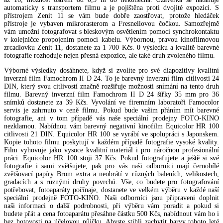
automaticky s transportem filmu a je pojištěna proti dvojité expozici. S
přístrojem Zenit 11 se vám bude dobře zaostřovat, protože hledáček
přístroje je vybaven mikrorasterom a Fresnellovou čočkou. Samozřejmě
vám umožni fotografovat s bleskovým osvětlením pomocí synchrokontaktu
v kolejničce propojením pomocí kabelu. Výbornou, pravou kinofilmovou
zrcadlovku Zenit 11, dostanete za 1 700 Kčs. 0 výsledku a kvalitě barevné
fotografie rozhoduje nejen přesná expozice, ale také druh zvoleného filmu.
Výborné výsledky dosáhnete, když si zvolíte pro své diapozitivy kvalitní
inverzní film Famochrom II D 24. To je barevný inverzní film citlivosti 24
DIN, který svou citlivostí značně rozšiřuje možnosti snímání na tento druh
filmu. Barevný inverzní film Famochrom II D 24 šířky 35 mm pro 36
snímků dostanete za 39 Kčs. Vyvolání ve firemním laboratoři Famocolor
servis je zahrnuto v ceně filmu. Pokud bude vašim přáním mít barevné
fotografie, ani v tom případě vás naše speciální prodejny FOTO-KINO
nezklamou. Nabídnou vám barevný negativní kinofilm Equicolor HR 100
citlivosti 21 DIN. Equicolor HR 100 se vyrábí ve spolupráci s Japonskem.
Kopie tohoto filmu poskytují v každém případě fotografie vysoké kvality.
Film vyhovuje jako vysoce kvalitní materiál i pro náročnou profesionální
práci. Equicolor HR 100 stoji 37 Kčs. Pokud fotografujete a ještě si své
fotografie i sami zvětšujete, pak pro vás naši odborníci mají černobílé
zvětšovací papíry Brom extra a neobrátí v různých baleních, velikostech,
gradacích a s různými druhy povrchů. Vše, co budete pro fotografování
potřebovat, fotoaparáty počínaje, dostanete ve velkém výběru v každé naší
speciální prodejně FOTO-KINO. Naši odborníci jsou připraveni doplnit
naši informaci o další podrobnosti, při výběru vám poradit a pokud si
budete přát a cena fotoaparátu přesáhne částku 500 Kčs, nabídnout vám ho i
bez hotovosti na účelovou půjčku. Abyste stihli zachytit barvy tohoto leté