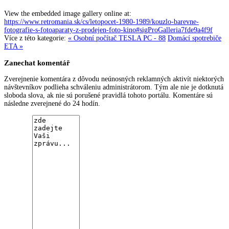
View the embedded image gallery online at:
https://www.retromania.sk/cs/letopocet-1980-1989/kouzlo-barevne-
fotografie-s-fotoaparaty-z-prodejen-foto-kino#sigProGalleria7fde9a4f9f
Více z této kategorie:
« Osobní počítač TESLA PC - 88
Domácí spotrebiče
ETA »
Zanechat komentář
Zverejnenie komentára z dôvodu neúnosných reklamných aktivít niektorých
návštevníkov podlieha schváleniu administrátorom. Tým ale nie je dotknutá
sloboda slova, ak nie sú porušené pravidlá tohoto portálu. Komentáre sú
následne zverejnené do 24 hodín.