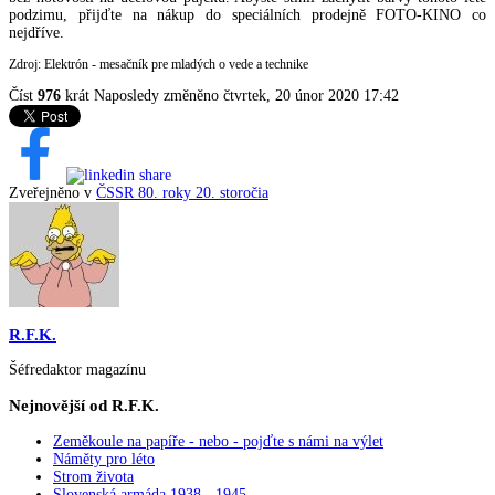
podzimu, přijďte na nákup do speciálních prodejně FOTO-KINO co
nejdříve.
Zdroj: Elektrón - mesačník pre mladých o vede a technike
Číst
976
krát
Naposledy změněno čtvrtek, 20 únor 2020 17:42
Zveřejněno v
ČSSR 80. roky 20. storočia
R.F.K.
Šéfredaktor magazínu
Nejnovější od R.F.K.
Zeměkoule na papíře - nebo - pojďte s námi na výlet
Náměty pro léto
Strom života
Slovenská armáda 1938 - 1945