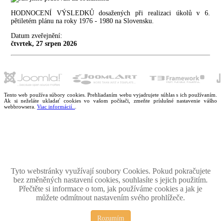
HODNOCENÍ VÝSLEDKŮ dosažených při realizaci úkolů v 6.
pětiletém plánu na roky 1976 - 1980 na Slovensku.
Datum zveřejnění:
čtvrtek, 27 srpen 2026
Tento web používa súbory cookies. Prehliadaním webu vyjadrujete súhlas s ich používaním.
Ak si neželáte ukladať cookies vo vašom počítači, zmeňte príslušné nastavenie vášho
webbrowsera.
Viac informácií..
.
Magazín retro spomienok so širokým časovým tématickým obsahom z obdobia bývalého
Československa.
Retromania 2010 - 2026. Všetky zobrazené ochranné známky, fotografie a informácie sú
majetkom ich oprávnených vlastnikov.
Tento projekt zrealizovalo
holdysoftware.sk
Tyto webstránky využívají soubory Cookies. Pokud pokračujete
bez změněných nastavení cookies, souhlasíte s jejich použitím.
Přečtěte si informace o tom, jak používáme cookies a jak je
můžete odmítnout nastavením svého prohlížeče.
Rozumím