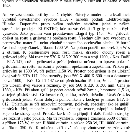
vyrostl v uplynulých desetiletích z malé firmy v Hlinsku založené v roce
1943.
Ani ve vaší domácnosti by neměl chybět některý z moderních a kvalitních
výrobků osvědčeného výrobce ETA - národní podnik Elektro-Praga
Hlinsko. Doporučte proto vašim rodičům návštěvu jedné z našich
speciálních prodejen ELEKTRO, kde na vás čekají tři grily, mixér a čtyři
vysavače. Jako prvním vám představíme Etagril typ 145. "Ví" grilovat,
opékat na roštu a grilovat na otočném roštu. Všechny díly jsou vyrobeny z
nerezového materiálu nebo vhodně upraveného ocelového plechu. V horní
části má topný článek příkonu 1700 W. Na pohon použili motorek 2,5 W s
2 ot./min. K příslušenství patří rošt, miska, držadlo, otočný rožeň a
grilovací jehly. Má rozměry 530 X 315 X 300 mm a stojí 1200, - Kčs. Další
je ETA 147, což je grilovací a pečící jednotka určená pro úpravu pokrmů
grilováním na roštu, na rožni a pečením, opékáním a zapékáním. Příkon při
grilování je 1500 W, při pečení 1150 W. Prostor pod grilem je na uložení
dvoj vařiče ETA 117. Jeho rozměry jsou 560 X 400 X 300 mm a dostanete
ho za 1600, - Kčs. Gril 1-147 se od předchozího liší tím, že nemá prostor
pro uložení dvoj vařiče a rozměry, ty jsou 560 X 320 X 300 mm. Cena je
1560, - Kčs. Při obou grilů je počet otáček rožně 2/min., hmotnost 11,5 kg
a stejné příslušenství. Grilovací rošt, miska, rožeň, držadlo , Unašeče 4 ks
grilovacích jehel. Velmi dobrým pomocníkem v kuchyni je mixér ETA 1-
012. Uplatňuje se při mixování potravin, polévek, specialit jako je guláš,
masitých jídel, majonéz a omáček, zeleniny, ovoce, nápojů a koktejlů,
kojenecké stravy apod. Protože lze k němu připojit i další funkční strojky,
lze rozšířit i jeho použití. Má tři rychlosti. Stupeň I znamená 6500 ot./min.
a příkon 175 W, stupeň II 8000 ot./min. a příkon 250 W, III 10000 ot./min.
a příkon 350 W. K mixéru patří dvě nádoby zhotovené ze zdravotně