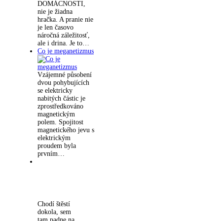
DOMÁCNOSTI,
nie je žiadna
hračka. A pranie nie
je len časovo
náročná záležitosť,
ale i drina. Je to…
Co je meganetizmus
Vzájemné působení
dvou pohybujících
se elektricky
nabitých částic je
zprostředkováno
magnetickým
polem. Spojitost
magnetického jevu s
elektrickým
proudem byla
prvním…
Chodí štěstí
dokola, sem
tam padne na