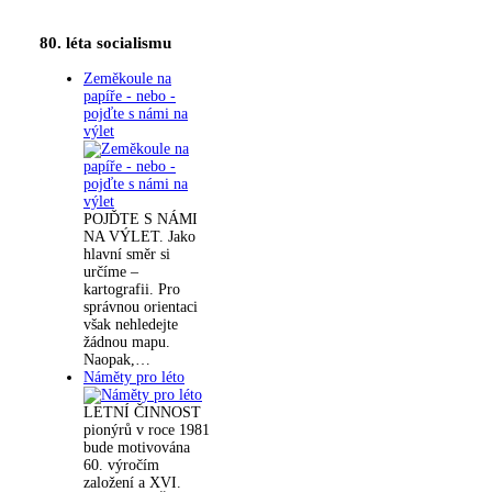
80. léta socialismu
Zeměkoule na
papíře - nebo -
pojďte s námi na
výlet
POJĎTE S NÁMI
NA VÝLET. Jako
hlavní směr si
určíme –
kartografii. Pro
správnou orientaci
však nehledejte
žádnou mapu.
Naopak,…
Náměty pro léto
LETNÍ ČINNOST
pionýrů v roce 1981
bude motivována
60. výročím
založení a XVI.