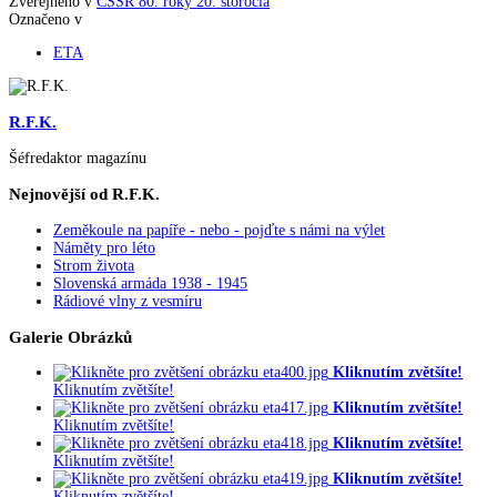
Zveřejněno v
ČSSR 80. roky 20. storočia
Označeno v
ETA
R.F.K.
Šéfredaktor magazínu
Nejnovější od R.F.K.
Zeměkoule na papíře - nebo - pojďte s námi na výlet
Náměty pro léto
Strom života
Slovenská armáda 1938 - 1945
Rádiové vlny z vesmíru
Galerie Obrázků
Kliknutím zvětšíte!
Kliknutím zvětšíte!
Kliknutím zvětšíte!
Kliknutím zvětšíte!
Kliknutím zvětšíte!
Kliknutím zvětšíte!
Kliknutím zvětšíte!
Kliknutím zvětšíte!