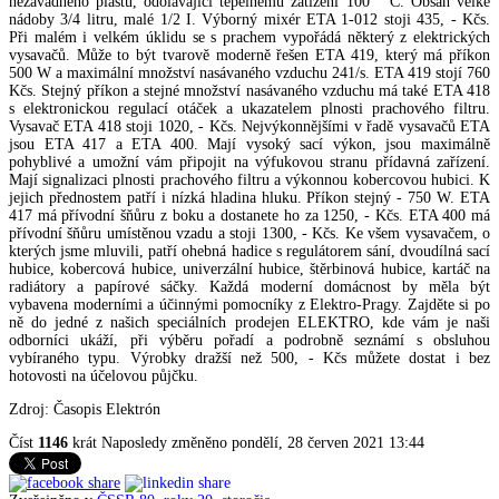
nezávadného plastu, odolávající tepelnému zatížení 100 ° C. Obsah velké
nádoby 3/4 litru, malé 1/2 I. Výborný mixér ETA 1-012 stoji 435, - Kčs.
Při malém i velkém úklidu se s prachem vypořádá některý z elektrických
vysavačů. Může to být tvarově moderně řešen ETA 419, který má příkon
500 W a maximální množství nasávaného vzduchu 241/s. ETA 419 stojí 760
Kčs. Stejný příkon a stejné množství nasávaného vzduchu má také ETA 418
s elektronickou regulací otáček a ukazatelem plnosti prachového filtru.
Vysavač ETA 418 stoji 1020, - Kčs. Nejvýkonnějšími v řadě vysavačů ETA
jsou ETA 417 a ETA 400. Mají vysoký sací výkon, jsou maximálně
pohyblivé a umožní vám připojit na výfukovou stranu přídavná zařízení.
Mají signalizaci plnosti prachového filtru a výkonnou kobercovou hubici. K
jejich přednostem patří i nízká hladina hluku. Příkon stejný - 750 W. ETA
417 má přívodní šňůru z boku a dostanete ho za 1250, - Kčs. ETA 400 má
přívodní šňůru umístěnou vzadu a stoji 1300, - Kčs. Ke všem vysavačem, o
kterých jsme mluvili, patří ohebná hadice s regulátorem sání, dvoudílná sací
hubice, kobercová hubice, univerzální hubice, štěrbinová hubice, kartáč na
radiátory a papírové sáčky. Každá moderní domácnost by měla být
vybavena moderními a účinnými pomocníky z Elektro-Pragy. Zajděte si po
ně do jedné z našich speciálních prodejen ELEKTRO, kde vám je naši
odborníci ukáží, při výběru pořadí a podrobně seznámí s obsluhou
vybíraného typu. Výrobky dražší než 500, - Kčs můžete dostat i bez
hotovosti na účelovou půjčku.
Zdroj: Časopis Elektrón
Číst
1146
krát
Naposledy změněno pondělí, 28 červen 2021 13:44