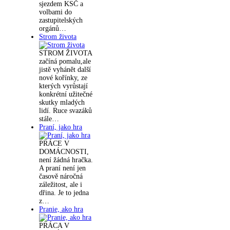
sjezdem KSČ a
volbami do
zastupitelských
orgánů…
Strom života
STROM ŽIVOTA
začíná pomalu,ale
jistě vyhánět další
nové kořínky, ze
kterých vyrůstají
konkrétní užitečné
skutky mladých
lidí. Ruce svazáků
stále…
Praní, jako hra
PRÁCE V
DOMÁCNOSTI,
není žádná hračka.
A praní není jen
časově náročná
záležitost, ale i
dřina. Je to jedna
z…
Pranie, ako hra
PRÁCA V