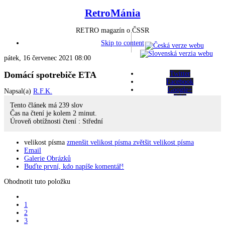
RetroMánia
RETRO magazín o ČSSR
Skip to content
pátek, 16 červenec 2021 08:00
Domácí spotrebiče ETA
Twitter
Facebook
Google+
Napsal(a)
R.F.K.
RSS
Tento článek má
239
slov
Čas na čtení je kolem
2
minut.
Úroveň obtížnosti čtení :
Střední
velikost písma
zmenšit velikost písma
zvětšit velikost písma
Email
Galerie Obrázků
Buďte první, kdo napíše komentář!
Ohodnotit tuto položku
1
2
3