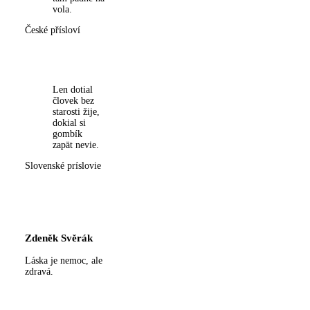
vola.
České přísloví
Len dotial
človek bez
starosti žije,
dokial si
gombík
zapät nevie.
Slovenské príslovie
Zdeněk Svěrák
Láska je nemoc, ale
zdravá.