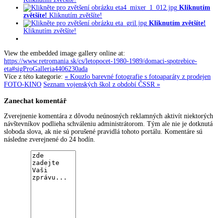
Kliknutím
zvětšíte!
Kliknutím zvětšíte!
Kliknutím zvětšíte!
Kliknutím zvětšíte!
View the embedded image gallery online at:
https://www.retromania.sk/cs/letopocet-1980-1989/domaci-spotrebice-
eta#sigProGalleria4406230ada
Více z této kategorie:
« Kouzlo barevné fotografie s fotoaparáty z prodejen
FOTO-KINO
Seznam vojenských škol z období ČSSR »
Zanechat komentář
Zverejnenie komentára z dôvodu neúnosných reklamných aktivít niektorých
návštevníkov podlieha schváleniu administrátorom. Tým ale nie je dotknutá
sloboda slova, ak nie sú porušené pravidlá tohoto portálu. Komentáre sú
následne zverejnené do 24 hodín.