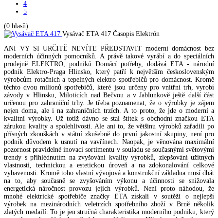
4
5
(0 hlasů)
Vysávač ETA 417
Časopis Elektrón
ANI VY SI URČITĚ NEVÍTE PŘEDSTAVIT moderní domácnost bez
moderních účinných pomocníků. A právě takové vyrábí a do speciálních
prodejně ELEKTRO, podniků Domácí potřeby, dodává ETA - národní
podnik Elektro-Praga Hlinsko, který patří k největším československým
výrobcům rotačních a tepelných elektro spotřebičů pro domácnost. Kromě
těchto dvou milionů spotřebičů, které jsou určeny pro vnitřní trh, vyrobí
závody v Hlinsku, Miloticích nad Bečvou a v Jablunkově ještě další část
určenou pro zahraniční trhy. Je třeba poznamenat, že o výrobky je zájem
nejen doma, ale i na zahraničních trzích. A to proto, že jde o moderní a
kvalitní výrobky. Už totiž dávno se stal štítek s obchodní značkou ETA
zárukou kvality a spolehlivosti. Ale ani to, že většinu výrobků zařadili po
přísných zkouškách v státní zkušebně do první jakostní skupiny, není pro
podnik důvodem k usnutí na vavřínech. Naopak, je věnována maximální
pozornost pravidelné inovaci sortimentu v souladu se současnými světovými
trendy s přihlédnutím na zvyšování kvality výrobků, zlepšování užitných
vlastnosti, technickou a estetickou úroveň a na zdokonalování celkové
vybavenosti. Kromě toho vlastní vývojová a konstrukční základna musí dbát
na to, aby současně se zvyšováním výkonu a účinnosti se snižovala
energetická náročnost provozu jejich výrobků. Není proto náhodou, že
mnohé elektrické spotřebiče značky ETA získali v soutěži o nejlepší
výrobek na mezinárodních veletrzích spotřebního zboží v Brně několik
zlatých medailí. To je jen stručná charakteristika moderního podniku, který