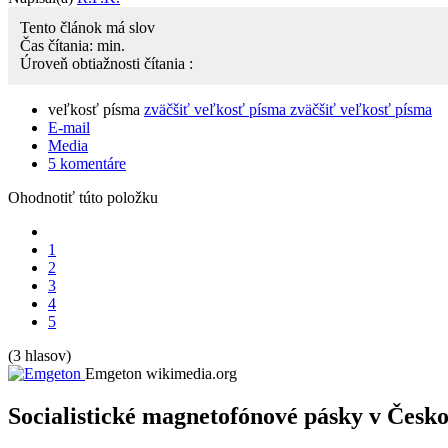
Tento článok má
slov
Čas čítania:
min.
Úroveň obtiažnosti čítania :
veľkosť písma
zväčšiť veľkosť písma
zväčšiť veľkosť písma
E-mail
Media
5
komentáre
Ohodnotiť túto položku
1
2
3
4
5
(3 hlasov)
Emgeton
wikimedia.org
Socialistické magnetofónové pásky v Česk