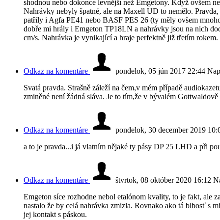
shodnou nebo dokonce levnější než Emgetony. Když ovšem neb
Nahrávky nebyly špatné, ale na Maxell UD to nemělo. Pravda, 
patřily i Agfa PE41 nebo BASF PES 26 (ty měly ovšem mnoho dr
dobře mi hrály i Emgeton TP18LN a nahrávky jsou na nich dod
cm/s. Nahrávka je vynikající a hraje perfektně již třetím rokem.
Odkaz na komentáre
pondelok, 05 jún 2017 22:44
Nap
Svatá pravda. Strašně záleží na čem,v mém případě audiokaze
zminěné není žádná sláva. Je to tím,že v bývalém Gottwaldově
Odkaz na komentáre
pondelok, 30 december 2019 10:
a to je pravda...i já vlatním nějaké ty pásy DP 25 LHD a při po
Odkaz na komentáre
štvrtok, 08 október 2020 16:12
Na
Emgeton síce rozhodne nebol etalónom kvality, to je fakt, ale z
nastalo že by celá nahrávka zmizla. Rovnako ako tá blbosť s m
jej kontakt s páskou.