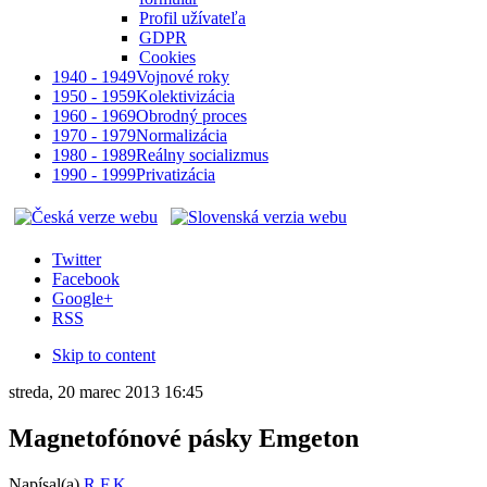
Profil užívateľa
GDPR
Cookies
1940 - 1949
Vojnové roky
1950 - 1959
Kolektivizácia
1960 - 1969
Obrodný proces
1970 - 1979
Normalizácia
1980 - 1989
Reálny socializmus
1990 - 1999
Privatizácia
Twitter
Facebook
Google+
RSS
Skip to content
streda, 20 marec 2013 16:45
Magnetofónové pásky Emgeton
Napísal(a)
R.F.K.