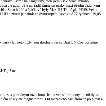
nahrával jsem i na Emgetony, těch jsem však neměl mnoho.
pisuje autor. Já jsem řadil Emgeton pásky mezi střední třídu, kam
PE46 a Scotch 220 a špičkové byly Maxell UD a Agfa PE49. Velmi
5LHD a zkusil je nahrát na dvoustopém Revoxu A77 rychlostí 19,05
tak pásky Emgeton LN jsou shodné s pásky Basf LN.Což posledně
.LHD již ne
ích miest s poriadnym rozbehom. Jedna vec sú dropouty ale nikdy sa
problém pásky ale magnetofónu. Od mazacieho oscilátora až po hlavu a