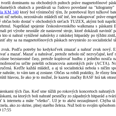
ch tvorili dominantu na obchodných pultoch práve magnetofónové pás
 ošumelých obaloch a predávali sa ľudovo povedané na "kilogramy" 
sla KM 340
ktorý bol výnimočný tým, že potreboval štyri tužkové bater
asti nič nebolo, nezostávalo mládeži nič iné, len nakupovať práve em
 (ktoré občas bolo dostať v obchodných sieťach TUZEX, akými boli n
 nehrnul. Napríklad spojenie československého walkmana s páskami 
ali pri výrobe neustále zle nastavené stroje, ktoré dokázali navinúť
 kto si nahral vytúžené nahrávky z rakúskej hitparády po týždni zisti
niť aby sa na magnetofónových páskach nevynieslo zo socialistické táb
ť zvuk. Podľa potreby ho kedykoľvek zmazať a nahrať zvuk nový. E
rávať a mazať. Mazať a nahrávať, pretože nebolo nič nezvyčajné, keď 
 krásne bezstarostné časy, pretože kopírovať hudbu z jedného nosiča
ženosťou určite potešili ochrancovia autorských práv (ACTA). No v
ručená. Keďže každá mládež, a aj tá socialistická nebola s ničím spo
e nahráte, to vám tam aj zostane. Občas sa robili praktiky, že rôzny š
krútil hlavou, že ako je to možné, že kazeta značky BASF hrá tak otras
kami tých čias. Keď sme túžili po rokových koncertoch nahratých na k
páskami, na ktorých boli nahraté pesničky zo západných hitparád a tvár
dnúť k internetu a máte "všetko". Už je to akési nezaujímavé. Chýba 
nela, ako zo skrine, plnej starého železa. Nuž boli to svojím spôsobom
9 17:55