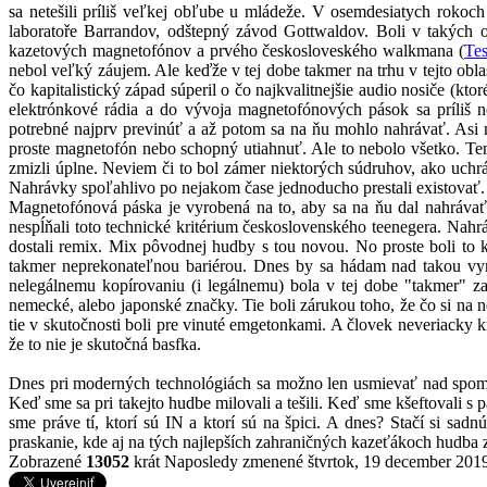
sa netešili príliš veľkej obľube u mládeže. V osemdesiatych roko
laboratoře Barrandov, odštepný závod Gottwaldov. Boli v takých
kazetových magnetofónov a prvého českosloveského walkmana (
Te
nebol veľký záujem. Ale keďže v tej dobe takmer na trhu v tejto obl
čo kapitalistický západ súperil o čo najkvalitnejšie audio nosiče
elektrónkové rádia a do vývoja magnetofónových pások sa príliš
potrebné najprv previnúť a až potom sa na ňu mohlo nahrávať. Asi m
proste magnetofón nebo schopný utiahnuť. Ale to nebolo všetko. Ten
zmizli úplne. Neviem či to bol zámer niektorých súdruhov, ako uchrá
Nahrávky spoľahlivo po nejakom čase jednoducho prestali existovať.
Magnetofónová páska je vyrobená na to, aby sa na ňu dal nahráva
nespĺňali toto technické kritérium československého teenegera. Nah
dostali remix. Mix pôvodnej hudby s tou novou. No proste boli to
takmer neprekonateľnou bariérou. Dnes by sa hádam nad takou vymo
nelegálnemu kopírovaniu (i legálnemu) bola v tej dobe "takmer" za
nemecké, alebo japonské značky. Tie boli zárukou toho, že čo si na n
tie v skutočnosti boli pre vinuté emgetonkami. A človek neveriacky 
že to nie je skutočná basfka.
Dnes pri moderných technológiách sa možno len usmievať nad spomien
Keď sme sa pri takejto hudbe milovali a tešili. Keď sme kšeftovali s 
sme práve tí, ktorí sú IN a ktorí sú na špici. A dnes? Stačí si sa
praskanie, kde aj na tých najlepších zahraničných kazeťákoch hudba z
Zobrazené
13052
krát
Naposledy zmenené štvrtok, 19 december 201