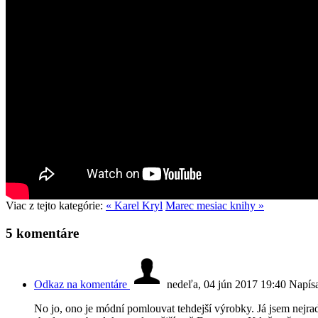
Viac z tejto kategórie:
« Karel Kryl
Marec mesiac knihy »
5
komentáre
Odkaz na komentáre
nedeľa, 04 jún 2017 19:40
Napísa
No jo, ono je módní pomlouvat tehdejší výrobky. Já jsem nejr