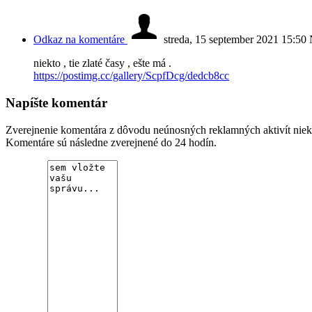
Odkaz na komentáre
streda, 15 september 2021 15:50
niekto , tie zlaté časy , ešte má .
https://postimg.cc/gallery/ScpfDcg/dedcb8cc
Napíšte komentár
Zverejnenie komentára z dôvodu neúnosných reklamných aktivít niekto
Komentáre sú následne zverejnené do 24 hodín.