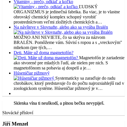
Vitamíny - prečo, odkiaľ a koľko
ĽUDSKÝ
ORGANIZMUS je jedinečná fabrika. Ba viac, je to vlastne
obrovský chemický komplex schopný vyrobiť
prostredníctvom veľmi zložitých chemických a…
Na návšteve v Slovnafte, alebo ako sa vyrába Bralén
MOŽNO ANI NEVIETE, čo sa skrýva za názvom
BRALÉN. Pomôžeme vám. Súvisí s ropou a s „vreckovým"
mliekom (pre tých,…
Deti. Máte už doma magnetofón?
Magnetofón je zariadenie
ako stvorené pre mladých ľudí, ale nielen pre nich. S
magnetofónom sa pobavia aj dospelí a je…
Húseničiar pižmový
Systematicky sa zaraďuje do radu
chrobákov, ktorý predstavuje čo do počtu najrozsiahlejší rad v
zoologickom systéme. Húseničiar pižmový je v…
Sklenka vína ti neuškodí, a plnou bečku nevypiješ.
Slovácké přísloví
Jiří Menzel