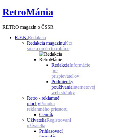
RetroMánia
RETRO magazín o ČSSR
R.F.K.
Redakcia
Redakcia magazínu
Kto
sme a prečo to robíme
Redakcia
Informácie
pre
prispievateľov
Podmienky
používania
internetovej
web stránky
Retro - reklamné
plochy
Ponuka
reklamného priestoru
Cenník
Užívatelia
Registrovaní
užívatelia
Prihlasovací
formulár