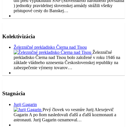
dní pred vypuknutím SNP (Slovenského národného povstania
) jednotky pravidelnej slovenskej armády strážili všetky
prístupové cesty do Banskej…
Kolektivizácia
Železničné prekladisko Čierna nad Tisou
Železničné
prekladisko Čierna nad Tisou bolo založené v roku 1946 na
základe vládneho uznesenia Československej republiky na
zabezpečenie výmeny tovarov…
Stagnácia
Jurij Gagarin
Prvý človek vo vesmíre Jurij Alexejevič
Gagarin A po ňom nasledovali ďalší a ďalší kozmonauti a
astronauti. Jurij Gagarin oznamoval…