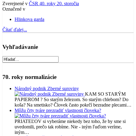
Zverejnené v
ČSR 40. roky 20. storočia
Označené v
Hlinkova garda
Čítať ďalej...
Vyhľadávanie
70. roky normalizácie
Národný podnik Zberné suroviny
KAM SO STARÝM
PAPIEROM ? So starým železom. So starým chlebom? Do
koša? Na smetisko? Človek často pokrčí bezradne plecami…
Môžu črty tváre prezradiť vlastnosti človeka?
PRIATEĽOV si vyberáme niekedy bez toho, že by sme si
uvedomili, prečo tak robíme. Nie - iným ľuďom veríme,
iným…