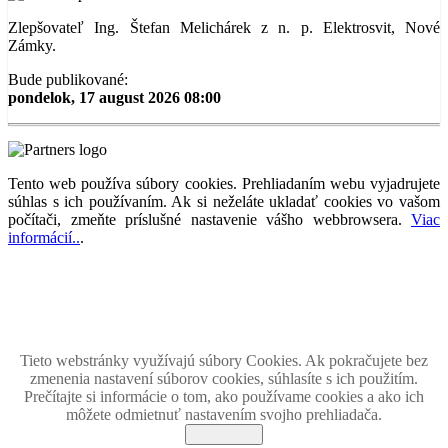
Zlepšovateľ Ing. Štefan Melichárek z n. p. Elektrosvit, Nové
Zámky.
Bude publikované:
pondelok, 17 august 2026 08:00
Tento web používa súbory cookies. Prehliadaním webu vyjadrujete
súhlas s ich používaním. Ak si neželáte ukladať cookies vo vašom
počítači, zmeňte príslušné nastavenie vášho webbrowsera.
Viac
informácií..
.
Magazín retro spomienok so širokým časovým tématickým obsahom z obdobia bývalého
Československa.
Retromania 2010 - 2026. Všetky zobrazené ochranné známky, fotografie a informácie sú
majetkom ich oprávnených vlastnikov.
Tento projekt zrealizovalo
holdysoftware.sk
Tieto webstránky využívajú súbory Cookies. Ak pokračujete bez
zmenenia nastavení súborov cookies, súhlasíte s ich použitím.
Prečítajte si informácie o tom, ako používame cookies a ako ich
môžete odmietnuť nastavením svojho prehliadača.
Rozumiem