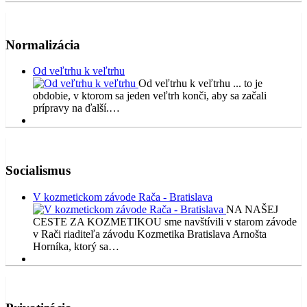
Normalizácia
Od veľtrhu k veľtrhu
Od veľtrhu k veľtrhu ... to je
obdobie, v ktorom sa jeden veľtrh konči, aby sa začali
prípravy na ďalší.…
Socialismus
V kozmetickom závode Rača - Bratislava
NA NAŠEJ
CESTE ZA KOZMETIKOU sme navštívili v starom závode
v Rači riaditeľa závodu Kozmetika Bratislava Arnošta
Horníka, ktorý sa…