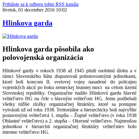
Prihláste sa k odberu tohto RSS kanála
štvrtok, 01 december 2016 10:02
Hlinkova garda
Hlinkova garda pôsobila ako
polovojenská organizácia
Hlinkové gardy v rokoch 1938 až 1945 plnili osobitnú úlohu a v
rámci Slovenského štátu disponovali pohotovostnými jednotkami,
ktoré boli koncom II. svetovej vojny nasadené do policajno
vojenských akcií po boku nemeckej brannej moci na celom území
Slovenskej republiky. Organizačne riadilo Hlinkovú gardu hlavné
veliteľstvo HG na čele s hlavným veliteľom HG. Jemu podliehali
všetky nižšie zložky organizačnej štruktúry, ktoré sa postupne
vytvárali už od roku 1938. Teritoriálne a hierarchicky boli najvyššie
postavenými veliteľstvá 1. stupňa – Župné veliteľstvo (v roku 1938
Oblastné veliteľstvo) a 2. stupňa – Okresné veliteľstvo. Najmenšou
jednotkou v hierarchii organizačnej štruktúry veliteľstiev bolo
miestne veliteľstvo HG.