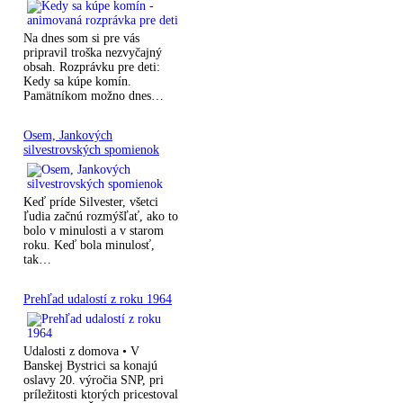
Na dnes som si pre vás
pripravil troška nezvyčajný
obsah. Rozprávku pre deti:
Kedy sa kúpe komín.
Pamätníkom možno dnes…
Osem, Jankových
silvestrovských spomienok
Keď príde Silvester, všetci
ľudia začnú rozmýšľať, ako to
bolo v minulosti a v starom
roku. Keď bola minulosť,
tak…
Prehľad udalostí z roku 1964
Udalosti z domova • V
Banskej Bystrici sa konajú
oslavy 20. výročia SNP, pri
príležitosti ktorých pricestoval