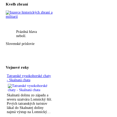
Kvelb zbraní
Prázdná hlava
nebolí.
Slovenské príslovie
Vojnové roky
Tatranské vysokohorské chaty
- Skalnatá chata
Skalnatú dolinu zo západu a
severu uzatvára Lomnický štít.
Prvých tatranských turistov
lákal do Skalnatej doliny
najmä výstup na Lomnický…