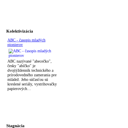
Kolektivizácia
ABC - časopis mladých
pionierov
ABC nazývané "abecečko",
česky "abíčko" je
dvojtýždenník technického a
prírodovedného zamerania pre
mládež. Jeho súčasťou sú
kreslené seriály, vystrihovačky
papierových…
Stagnácia