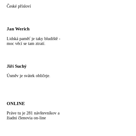
České přísloví
Jan Werich
Lidská paměť je taky bludiště -
moc věcí se tam ztratí.
Jiří Suchý
Úsměv je svátek obličeje.
ONLINE
Práve tu je 281 návštevníkov a
žiadni členovia on-line