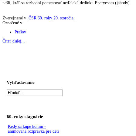
našli, kráľ sa rozhodol pomenovať neďalekú dedinku Eperyesom (jahody).
Zverejnené v
ČSR 60. roky 20. storočia
Označené v
Prešov
Čítať ďalej...
Vyhľadávanie
60. roky stagnácie
Kedy sa kúpe komín -
animovaná rozprávka pre deti