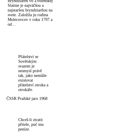
Bryndziareň vo Zvolenskej
Slatine je najväčšou a
najstaršou bryndziarňou na
svete. Založila ju rodina
Molecovcov v roku 1797 a
od…
Přátelství se
Sovětským
svazem je
nesmysl právě
tak, jako nemůže
existovat
přátelství otroka a
otrokáře.
ČSSR Pražské jaro 1968
Chceš-li ztratit
přítele, puč mu
peníze.