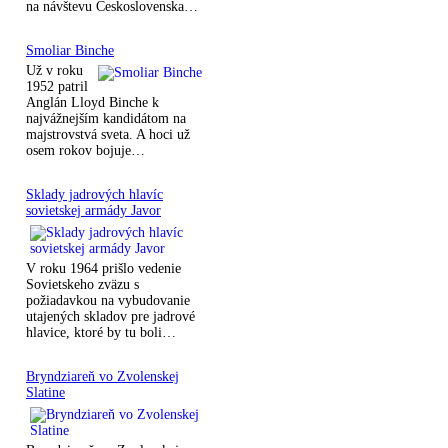
na návštevu Československa…
Smoliar Binche
Už v roku
1952 patril
Anglán Lloyd Binche k
najvážnejším kandidátom na
majstrovstvá sveta. A hoci už
osem rokov bojuje…
Sklady jadrových hlavíc
sovietskej armády Javor
V roku 1964 prišlo vedenie
Sovietskeho zväzu s
požiadavkou na vybudovanie
utajených skladov pre jadrové
hlavice, ktoré by tu boli…
Bryndziareň vo Zvolenskej
Slatine