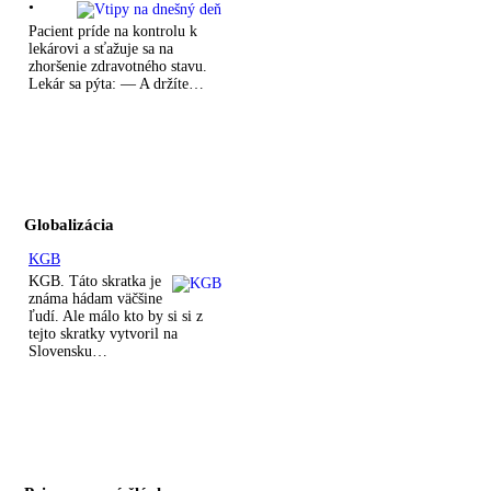
•
Pacient príde na kontrolu k
lekárovi a sťažuje sa na
zhoršenie zdravotného stavu.
Lekár sa pýta: — A držíte…
Globalizácia
KGB
KGB. Táto skratka je
známa hádam väčšine
ľudí. Ale málo kto by si si z
tejto skratky vytvoril na
Slovensku…