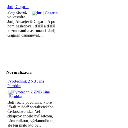
Jurij Gagarin
Prvý človek
vo vesmíre
Jurij Alexejevič Gagarin A po
ňom nasledovali ďalší a ďalší
kozmonauti a astronauti. Jurij
Gagarin oznamoval…
Normalizácia
Pyrotechnik ZNB Jána
Parobka
Boli rôzne povolania, ktoré
lákali mládež socialistického
Československa. Veľa
chlapcov chcelo byť letcom,
námorníkom, výzkumníkom,
ale len málo kto by…