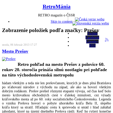
RetroMánia
RETRO magazín o ČSSR
Skip to content
Zobrazenie položiek podľa značky: Prešov
Twitter
Facebook
Google+
streda, 06 február 2013 17:27
RSS
Mesto Prešov
Retro pohľad na mesto Prešov z polovice 60.
rokov 20. storočia prináša silnú nostlagiu pri pohľade
na túto východoslovenskú metropolu
hádam všetkým a teda nie len prešovčanom, ktorých je dnes plná Bratislava
po sťahovaní národov z východu na západ, ale ako sa hovorí všetkým
dobrým rodákom. Prešov prešiel rôznymi etapami vývoja, od čias keď bolo
mesto križovatkou obchodných ciest v ďalekej minulosti, cez výsady
kráľovského mesta až po 60. roky socialistického Československa. Legenda
o vzniku Prešova hovorí o pobyte uhorského kráľa Belu II, slepého
kráľa ktorý sa stratil. Hľadajúc cestu k sprievodu si smäd i hlad zaháňal
jahodami, ktoré na území dnešného Prešova rástli. Keď ho rytieri konečne