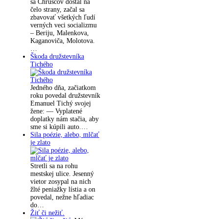
sa Chruščov dostal na
čelo strany, začal sa
zbavovať všetkých ľudí
verných veci socializmu
– Beriju, Malenkova,
Kaganoviča, Molotova.
…
Škoda družstevníka
Tichého
Jedného dňa, začiatkom
roku povedal družstevník
Emanuel Tichý svojej
žene: — Vyplatené
doplatky nám stačia, aby
sme si kúpili auto.…
Sila poézie, alebo, mlčať
je zlato
Stretli sa na rohu
mestskej ulice. Jesenný
vietor zosypal na nich
žlté peniažky lístia a on
povedal, nežne hľadiac
do…
Žiť či nežiť.