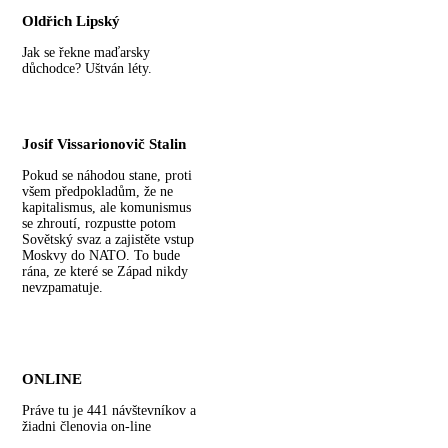
Oldřich Lipský
Jak se řekne maďarsky
důchodce? Uštván léty.
Josif Vissarionovič Stalin
Pokud se náhodou stane, proti
všem předpokladům, že ne
kapitalismus, ale komunismus
se zhroutí, rozpustte potom
Sovětský svaz a zajistěte vstup
Moskvy do NATO. To bude
rána, ze které se Západ nikdy
nevzpamatuje.
ONLINE
Práve tu je 441 návštevníkov a
žiadni členovia on-line