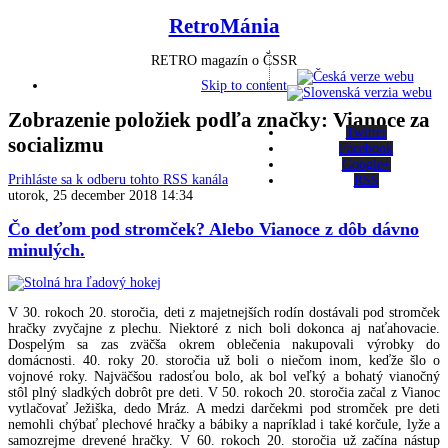
RetroMánia
RETRO magazín o ČSSR
Skip to content
Zobrazenie položiek podľa značky: Vianoce za
Twitter
socializmu
Facebook
Google+
Prihláste sa k odberu tohto RSS kanála
RSS
utorok, 25 december 2018 14:34
Čo deťom pod stromček? Alebo Vianoce z dôb dávno
minulých.
V 30. rokoch 20. storočia, deti z majetnejších rodín dostávali pod stromček
hračky zvyčajne z plechu. Niektoré z nich boli dokonca aj naťahovacie.
Dospelým sa zas zväčša okrem oblečenia nakupovali výrobky do
domácnosti. 40. roky 20. storočia už boli o niečom inom, keďže šlo o
vojnové roky. Najväčšou radosťou bolo, ak bol veľký a bohatý vianočný
stôl plný sladkých dobrôt pre deti. V 50. rokoch 20. storočia začal z Vianoc
vytlačovať Ježiška, dedo Mráz. A medzi darčekmi pod stromček pre deti
nemohli chýbať plechové hračky a bábiky a napríklad i také korčule, lyže a
samozrejme drevené hračky. V 60. rokoch 20. storočia už začína nástup