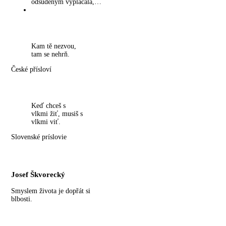
odsúdeným vyplácala,…
Kam tě nezvou,
tam se nehrň.
České přísloví
Keď chceš s
vlkmi žiť, musiš s
vlkmi viť.
Slovenské príslovie
Josef Škvorecký
Smyslem života je dopřát si
blbosti.