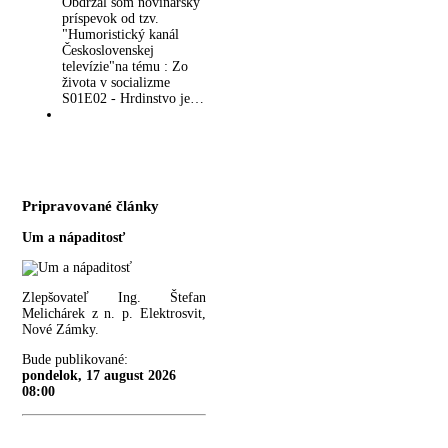
Obdržal som novinársky
príspevok od tzv.
"Humoristický kanál
Československej
televízie"na tému : Zo
života v socializme
S01E02 - Hrdinstvo je…
Pripravované články
Um a nápaditosť
Zlepšovateľ Ing. Štefan
Melichárek z n. p. Elektrosvit,
Nové Zámky.
Bude publikované:
pondelok, 17 august 2026
08:00