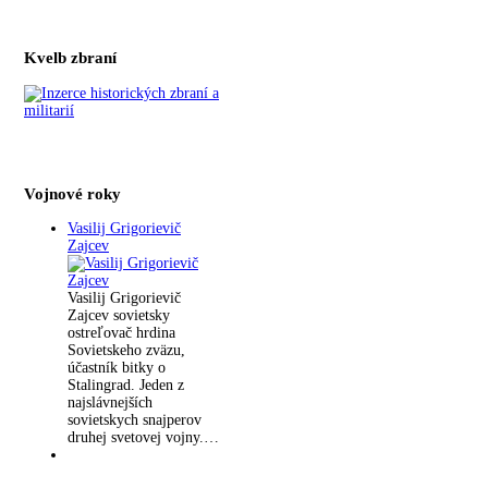
Kvelb zbraní
Vojnové roky
Vasilij Grigorievič
Zajcev
Vasilij Grigorievič
Zajcev sovietsky
ostreľovač hrdina
Sovietskeho zväzu,
účastník bitky o
Stalingrad. Jeden z
najslávnejších
sovietskych snajperov
druhej svetovej vojny.…