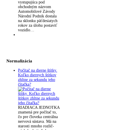
vystupujúca pod
obchodným názvom
Automobilové Závody
Národní Podnik dostala
na sklonku päťdesiatych
rokov za úlohu postaviť
vozidlo…
Normalizácia
Počítač na dierne štítky.
Koľko diernych štítkov
zhltne za sekundu jeho
čítačka?
RIADIACA JEDNOTKA
znamená pre počítač to,
čo pre človeka centrálna
nervová sústava. Má na
starosti mnoho rozlič-