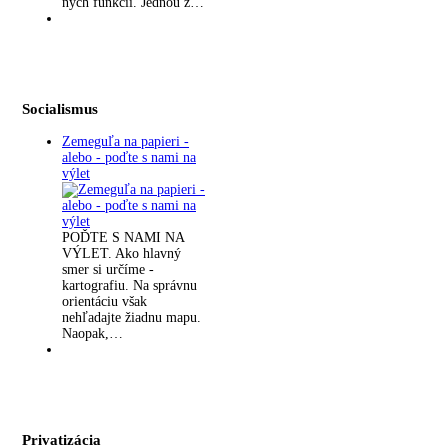
ných funkcii. Jednou z…
Socialismus
Zemeguľa na papieri -
alebo - poďte s nami na
výlet
POĎTE S NAMI NA
VÝLET. Ako hlavný
smer si určíme -
kartografiu. Na správnu
orientáciu však
nehľadajte žiadnu mapu.
Naopak,…
Privatizácia