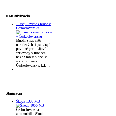
Kolektivizácia
1. máj - sviatok práce v
Československu
Mnohí z nás skôr
narodených si pamätajú
povinné prvomájové
sprievody v uliciach
našich miest a obcí v
socialistickom
Československu, kde…
Stagnácia
Škoda 1000 MB
Československá
automobilka Škoda