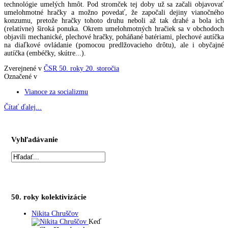
technológie umelých hmôt. Pod stromček tej doby už sa začali objavovať
umelohmotné hračky a možno povedať, že započali dejiny vianočného
konzumu, pretože hračky tohoto druhu neboli až tak drahé a bola ich
(relatívne) široká ponuka. Okrem umelohmotných hračiek sa v obchodoch
objavili mechanické, plechové hračky, poháňané batériami, plechové autíčka
na diaľkové ovládanie (pomocou predlžovacieho drôtu), ale i obyčajné
autíčka (embéčky, skútre...).
Zverejnené v
ČSR 50. roky 20. storočia
Označené v
Vianoce za socializmu
Čítať ďalej...
Vyhľadávanie
50. roky kolektivizácie
Nikita Chruščov
Keď