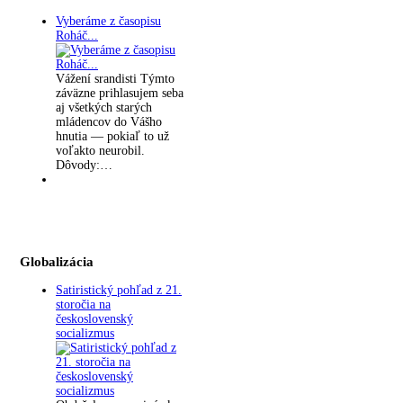
Vyberáme z časopisu
Roháč...
Vážení srandisti Týmto
záväzne prihlasujem seba
aj všetkých starých
mládencov do Vášho
hnutia — pokiaľ to už
voľakto neurobil.
Dôvody:…
Globalizácia
Satiristický pohľad z 21.
storočia na
československý
socializmus