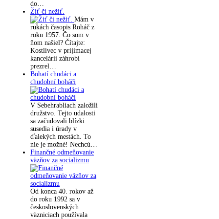
do…
Žiť či nežiť.
Mám v
rukách časopis Roháč z
roku 1957. Čo som v
ňom našiel? Čítajte:
Kostlivec v prijímacej
kancelárii záhrobí
prezrel…
Bohatí chudáci a
chudobní boháči
V Sebehrabliach založili
družstvo. Tejto udalosti
sa začudovali blízki
susedia i úrady v
ďalekých mestách. To
nie je možné! Nechcú…
Finančné odmeňovanie
väzňov za socializmu
Od konca 40. rokov až
do roku 1992 sa v
československých
väzniciach používala