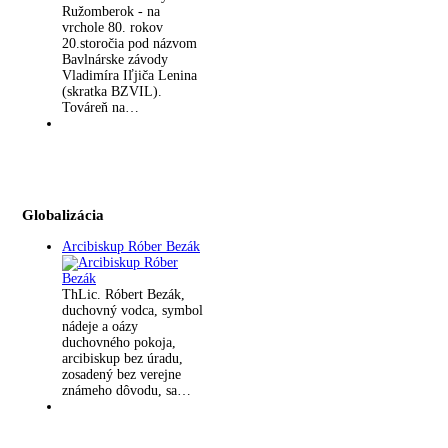
Ružomberok - na
vrchole 80. rokov
20.storočia pod názvom
Bavlnárske závody
Vladimíra Iľjiča Lenina
(skratka BZVIL).
Továreň na…
Globalizácia
Arcibiskup Róber Bezák
ThLic. Róbert Bezák,
duchovný vodca, symbol
nádeje a oázy
duchovného pokoja,
arcibiskup bez úradu,
zosadený bez verejne
známeho dôvodu, sa…