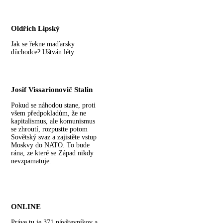
Oldřich Lipský
Jak se řekne maďarsky
důchodce? Uštván léty.
Josif Vissarionovič Stalin
Pokud se náhodou stane, proti
všem předpokladům, že ne
kapitalismus, ale komunismus
se zhroutí, rozpustte potom
Sovětský svaz a zajistěte vstup
Moskvy do NATO. To bude
rána, ze které se Západ nikdy
nevzpamatuje.
ONLINE
Práve tu je 371 návštevníkov a