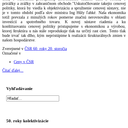
prirážky a zrážky v zahraničnom obchode."Uskutočňovanie takejto cenovej
politiky, ktorá by viedla k objektivizáciu a spružnenie cenovej sústavy, nie
je v tomto období podľa slov ministra Ing Hůly ľahké. Naša ekonomika
totiž prevzala z minulých rokov pomerne značnú nerovnováhu v oblasti
investícií a spotrebného tovaru. K novej sústave riadenia a ku
konštituovaniu cenovej politiky pristupujeme s ekonomikou a výrobou,
ktorej štruktúra u nás stále reprodukuje tlak na určitý rast cien. Tento tlak
bude trvať tak dlho, kým nepristúpime k realizácii štrukturálnych zmien v
našom hospodárstve.
Zverejnené v
ČSR 60. roky 20. storočia
Označené v
Ceny v ČSR
Čítať ďalej...
Vyhľadávanie
50. roky kolektivizácie