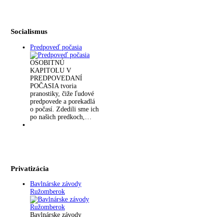
Socialismus
Predpoveď počasia
OSOBITNÚ
KAPITOLU V
PREDPOVEDANÍ
POČASIA tvoria
pranostiky, čiže ľudové
predpovede a porekadlá
o počasí. Zdedili sme ich
po našich predkoch,…
Privatizácia
Bavlnárske závody
Ružomberok
Bavlnárske závody