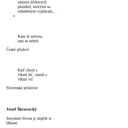
sústava účelových
platidiel, ktorými sa
odsúdeným vyplácala,…
Kam tě nezvou,
tam se nehrň.
České přísloví
Keď chceš s
vlkmi žiť, musiš s
vlkmi viť.
Slovenské príslovie
Josef Škvorecký
Smyslem života je dopřát si
blbosti.