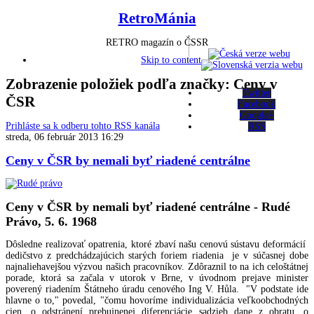
RetroMánia
RETRO magazín o ČSSR
Skip to content
Zobrazenie položiek podľa značky: Ceny v
Twitter
ČSR
Facebook
Google+
Prihláste sa k odberu tohto RSS kanála
RSS
streda, 06 február 2013 16:29
Ceny v ČSR by nemali byť riadené centrálne
Ceny v ČSR by nemali byť riadené centrálne - Rudé
Právo, 5. 6. 1968
Dôsledne realizovať opatrenia, ktoré zbaví našu cenovú sústavu deformácií
dedičstvo z predchádzajúcich starých foriem riadenia je v súčasnej dobe
najnaliehavejšou výzvou našich pracovníkov. Zdôraznil to na ich celoštátnej
porade, ktorá sa začala v utorok v Brne, v úvodnom prejave minister
poverený riadením Štátneho úradu cenového Ing V. Hůla. "V podstate ide
hlavne o to," povedal, "čomu hovoríme individualizácia veľkoobchodných
cien, o odstránení prebujnenej diferenciácie sadzieb dane z obratu, o