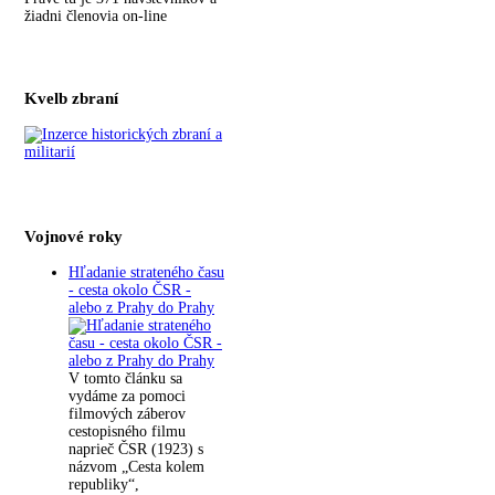
žiadni členovia on-line
Kvelb zbraní
Vojnové roky
Hľadanie strateného času
- cesta okolo ČSR -
alebo z Prahy do Prahy
V tomto článku sa
vydáme za pomoci
filmových záberov
cestopisného filmu
naprieč ČSR (1923) s
názvom „Cesta kolem
republiky“,