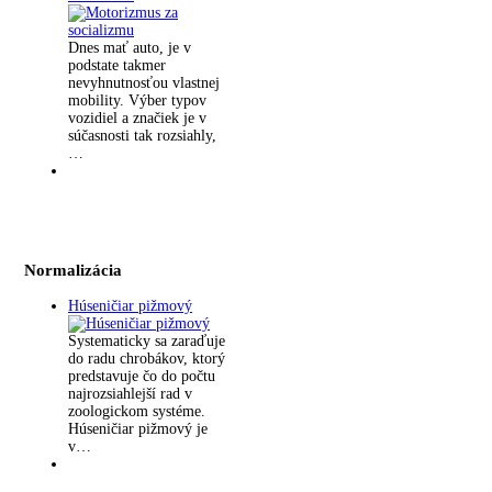
Dnes mať auto, je v
podstate takmer
nevyhnutnosťou vlastnej
mobility. Výber typov
vozidiel a značiek je v
súčasnosti tak rozsiahly,
…
Normalizácia
Húseničiar pižmový
Systematicky sa zaraďuje
do radu chrobákov, ktorý
predstavuje čo do počtu
najrozsiahlejší rad v
zoologickom systéme.
Húseničiar pižmový je
v…