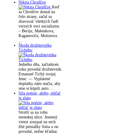
Nikita Chruščov
Keď
sa Chruščov dostal na
čelo strany, začal sa
zbavovať všetkých ľudí
verných veci socializmu
– Beriju, Malenkova,
Kaganoviča, Molotova.
…
Škoda družstevníka
Tichého
Jedného dňa, začiatkom
roku povedal družstevník
Emanuel Tichý svojej
žene: — Vyplatené
doplatky nám stačia, aby
sme si kúpili auto.…
Sila poézie, alebo, mlčať
je zlato
Stretli sa na rohu
mestskej ulice. Jesenný
vietor zosypal na nich
žlté peniažky lístia a on
povedal, nežne hľadiac