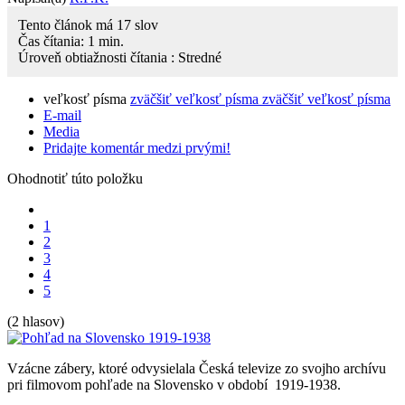
Tento článok má
17
slov
Čas čítania:
1
min.
Úroveň obtiažnosti čítania :
Stredné
veľkosť písma
zväčšiť veľkosť písma
zväčšiť veľkosť písma
E-mail
Media
Pridajte komentár medzi prvými!
Ohodnotiť túto položku
1
2
3
4
5
(2 hlasov)
Vzácne zábery, ktoré odvysielala Česká televize zo svojho archívu
pri filmovom pohľade na Slovensko v období 1919-1938.