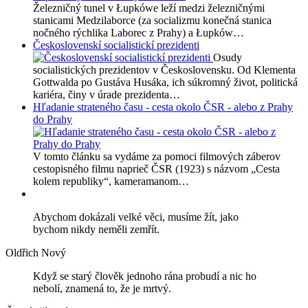
Železničný tunel v Łupkówe leží medzi železničnými
stanicami Medzilaborce (za socializmu konečná stanica
nočného rýchlika Laborec z Prahy) a Łupków…
Československí socialistickí prezidenti
Osudy
socialistických prezidentov v Československu. Od Klementa
Gottwalda po Gustáva Husáka, ich súkromný život, politická
kariéra, činy v úrade prezidenta…
Hľadanie strateného času - cesta okolo ČSR - alebo z Prahy
do Prahy
V tomto článku sa vydáme za pomoci filmových záberov
cestopisného filmu naprieč ČSR (1923) s názvom „Cesta
kolem republiky“, kameramanom…
Abychom dokázali velké věci, musíme žít, jako
bychom nikdy neměli zemřít.
Oldřich Nový
Když se starý člověk jednoho rána probudí a nic ho
nebolí, znamená to, že je mrtvý.