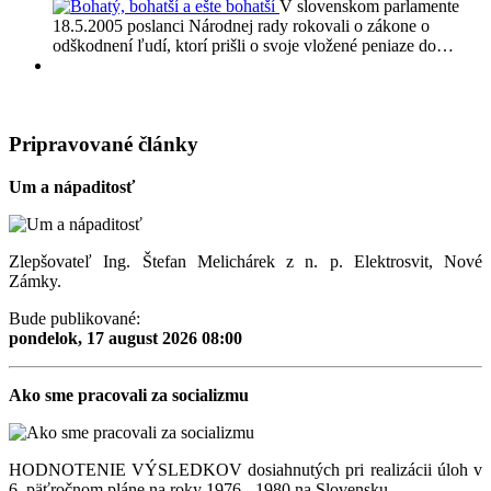
V slovenskom parlamente
18.5.2005 poslanci Národnej rady rokovali o zákone o
odškodnení ľudí, ktorí prišli o svoje vložené peniaze do…
Pripravované články
Um a nápaditosť
Zlepšovateľ Ing. Štefan Melichárek z n. p. Elektrosvit, Nové
Zámky.
Bude publikované:
pondelok, 17 august 2026 08:00
Ako sme pracovali za socializmu
HODNOTENIE VÝSLEDKOV dosiahnutých pri realizácii úloh v
6. päťročnom pláne na roky 1976 - 1980 na Slovensku.