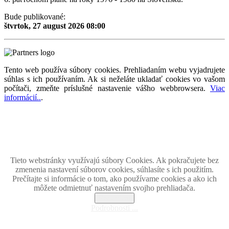
Bude publikované:
štvrtok, 27 august 2026 08:00
Tento web používa súbory cookies. Prehliadaním webu vyjadrujete
súhlas s ich používaním. Ak si neželáte ukladať cookies vo vašom
počítači, zmeňte príslušné nastavenie vášho webbrowsera.
Viac
informácií..
.
Magazín retro spomienok so širokým časovým tématickým obsahom z obdobia bývalého
Československa.
Retromania 2010 - 2026. Všetky zobrazené ochranné známky, fotografie a informácie sú
majetkom ich oprávnených vlastnikov.
Tento projekt zrealizovalo
holdysoftware.sk
Tieto webstránky využívajú súbory Cookies. Ak pokračujete bez
zmenenia nastavení súborov cookies, súhlasíte s ich použitím.
Prečítajte si informácie o tom, ako používame cookies a ako ich
môžete odmietnuť nastavením svojho prehliadača.
Rozumiem
Podrobnosti ...