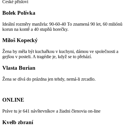
České přísloví
Bolek Polívka
Ideální rozměry manžela: 90-60-40 To znamená 90 let, 60 miliónů
korun na kontě a 40 stupňů horečky.
Miloš Kopecký
Žena by měla být kuchařkou v kuchyni, dámou ve společnosti a
gejšou v posteli. A tragédie je, když se to přehází.
Vlasta Burian
Žena se dívá do prázdna jen tehdy, nemá-li zrcadlo.
ONLINE
Práve tu je 641 návštevníkov a žiadni členovia on-line
Kvelb zbraní