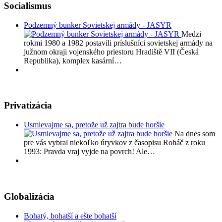
Socialismus
Podzemný bunker Sovietskej armády - JASYR
Medzi
rokmi 1980 a 1982 postavili príslušníci sovietskej armády na
južnom okraji vojenského priestoru Hradiště VII (Česká
Republika), komplex kasární…
Privatizácia
Usmievajme sa, pretože už zajtra bude horšie
Na dnes som
pre vás vybral niekoľko úryvkov z časopisu Roháč z roku
1993: Pravda vraj vyjde na povrch! Ale…
Globalizácia
Bohatý, bohatší a ešte bohatší