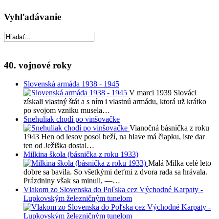
Vyhľadávanie
40. vojnové roky
Slovenská armáda 1938 - 1945
V marci 1939 Slováci
získali vlastný štát a s ním i vlastnú armádu, ktorá už krátko
po svojom vzniku musela…
Snehuliak chodí po vinšovačke
Vianočná básnička z roku
1943 Hen od lesov posol beží, na hlave má čiapku, iste dar
ten od Ježiška dostal…
Milkina škola (básnička z roku 1933)
Malá Milka celé leto
dobre sa bavila. So všetkými deťmi z dvora rada sa hrávala.
Prázdniny však sa minuli, —…
Vlakom zo Slovenska do Poľska cez Východné Karpaty -
Lupkovským železničným tunelom