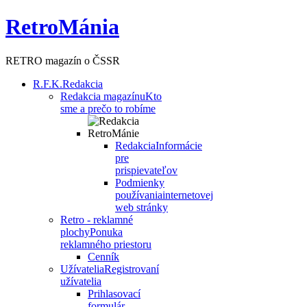
RetroMánia
RETRO magazín o ČSSR
R.F.K.
Redakcia
Redakcia magazínu
Kto
sme a prečo to robíme
Redakcia
Informácie
pre
prispievateľov
Podmienky
používania
internetovej
web stránky
Retro - reklamné
plochy
Ponuka
reklamného priestoru
Cenník
Užívatelia
Registrovaní
užívatelia
Prihlasovací
formulár