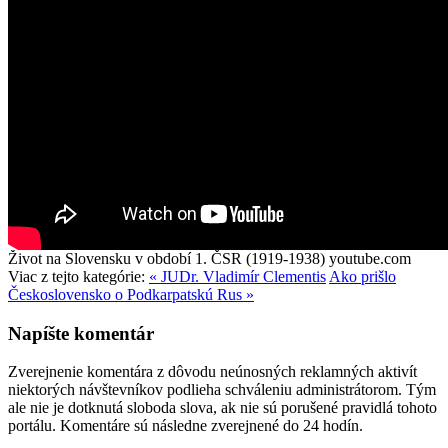
Život na Slovensku v období 1. ČSR (1919-1938)
youtube.com
Viac z tejto kategórie:
« JUDr. Vladimír Clementis
Ako prišlo
Československo o Podkarpatskú Rus »
Napíšte komentár
Zverejnenie komentára z dôvodu neúnosných reklamných aktivít
niektorých návštevníkov podlieha schváleniu administrátorom. Tým
ale nie je dotknutá sloboda slova, ak nie sú porušené pravidlá tohoto
portálu. Komentáre sú následne zverejnené do 24 hodín.