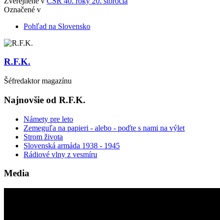
Zverejnené v
ČSR 40. roky 20. storočia
Označené v
Pohľad na Slovensko
R.F.K.
Šéfredaktor magazínu
Najnovšie od R.F.K.
Námety pre leto
Zemeguľa na papieri - alebo - poďte s nami na výlet
Strom života
Slovenská armáda 1938 - 1945
Rádiové vlny z vesmíru
Media