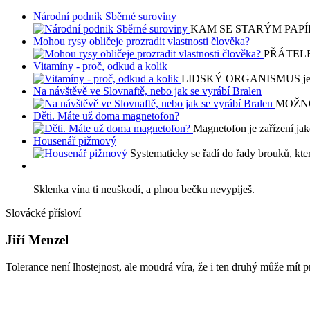
Národní podnik Sběrné suroviny
KAM SE STARÝM PAPÍREM ?
Mohou rysy obličeje prozradit vlastnosti člověka?
PŘÁTELE s
Vitamíny - proč, odkud a kolik
LIDSKÝ ORGANISMUS je jedin
Na návštěvě ve Slovnaftě, nebo jak se vyrábí Bralen
MOŽNO 
Děti. Máte už doma magnetofon?
Magnetofon je zařízení jak
Housenář pižmový
Systematicky se řadí do řady brouků, kt
Sklenka vína ti neuškodí, a plnou bečku nevypiješ.
Slovácké přísloví
Jiří Menzel
Tolerance není lhostejnost, ale moudrá víra, že i ten druhý může mít 