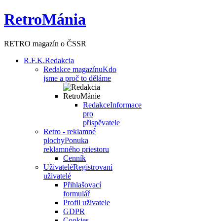
RetroMánia
RETRO magazín o ČSSR
R.F.K.
Redakcia
Redakce magazínu
Kdo
jsme a proč to děláme
Redakce
Informace
pro
přispěvatele
Retro - reklamné
plochy
Ponuka
reklamného priestoru
Cenník
Uživatelé
Registrovaní
uživatelé
Přihlašovací
formulář
Profil uživatele
GDPR
Cookies