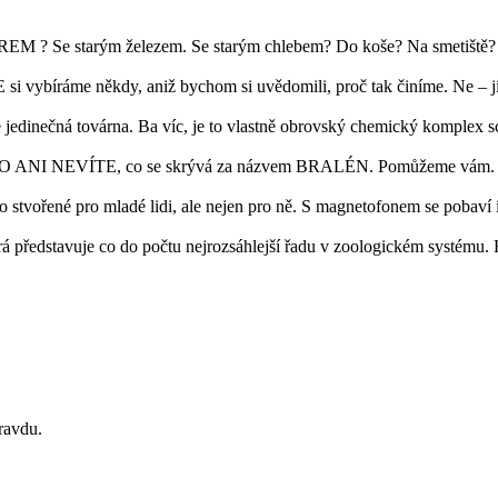
 Se starým železem. Se starým chlebem? Do koše? Na smetiště? 
i vybíráme někdy, aniž bychom si uvědomili, proč tak činíme. Ne – 
ečná továrna. Ba víc, je to vlastně obrovský chemický komplex sch
ANI NEVÍTE, co se skrývá za názvem BRALÉN. Pomůžeme vám. Souv
o stvořené pro mladé lidi, ale nejen pro ně. S magnetofonem se pobaví 
erá představuje co do počtu nejrozsáhlejší řadu v zoologickém systém
pravdu.