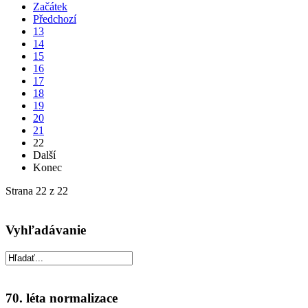
Začátek
Předchozí
13
14
15
16
17
18
19
20
21
22
Další
Konec
Strana 22 z 22
Vyhľadávanie
70. léta normalizace