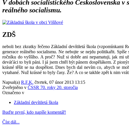
V dobách socialistického Československa v
reálného socialismu.
ZDŠ
neboli bez zkratky řečeno Základní devítiletá škola (vzpomínkami 
generace reálného socialismu. Ne nebojte se nejdu politikařit. Spíše
ročníku do vyššího. A proč? Nuž si dobře ani nepamatuji, jak mi ub
deváťáci to byli páni. I já jsem chtěl být pánem dospělákem. Z pionýra
krásné těšit se na dospělost. Dnes bych dal nevím co, abych se moh
vytahané. Nuž krásné to byly časy. Že? A co se takhle zpět k nim vrá
Napsal(a)
R.F.K.
čtvrtek, 07 únor 2013 13:15
Zveřejněno v
ČSSR 70. roky 20. storočia
Označeno v
Základní devítiletá škola
Buďte první, kdo napíše komentář!
Číst dál...