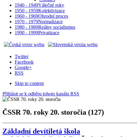
1940 - 1949
Válečné roky
1950 - 1959
Kolektivizace
1960 - 1969
Obrodní proces
1970 - 1979
Normalizace
1980 - 1989
Reálny socialismus
1990 - 1999
Privatizace
Twitter
Facebook
Google+
RSS
Skip to content
Přihlásit se k odběru tohoto kanálu RSS
ČSSR 70. roky 20. storočia (127)
Základní devítiletá škola