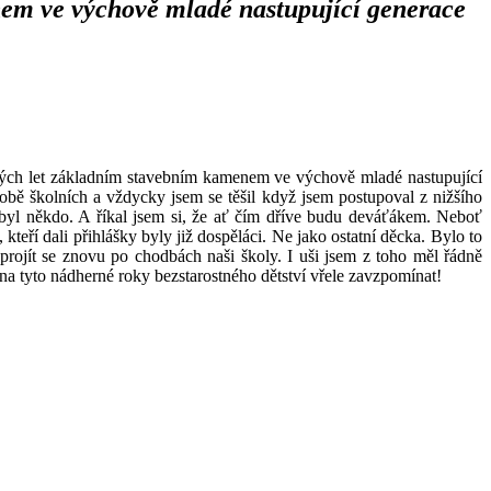
nem ve výchově mladé nastupující generace
átých let základním stavebním kamenem ve výchově mladé nastupující
 době školních a vždycky jsem se těšil když jsem postupoval z nižšího
ž byl někdo. A říkal jsem si, že ať čím dříve budu deváťákem. Neboť
kteří dali přihlášky byly již dospěláci. Ne jako ostatní děcka. Bylo to
projít se znovu po chodbách naši školy. I uši jsem z toho měl řádně
na tyto nádherné roky bezstarostného dětství vřele zavzpomínat!