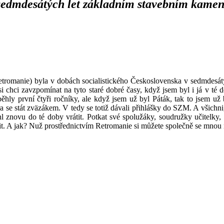
 sedmdesátých let základním stavebním kame
Retromanie) byla v dobách socialistického Československa v sedmdes
 si chci zavzpomínat na tyto staré dobré časy, když jsem byl i já v té
ěhly první čtyři ročníky, ale když jsem už byl Páták, tak to jsem u
 se stát zväzákem. V tedy se totiž dávali přihlášky do SZM. A všichni, 
l znovu do té doby vrátit. Potkat své spolužáky, soudružky učitelky, 
tit. A jak? Nuž prostřednictvím Retromanie si můžete společně se mnou 