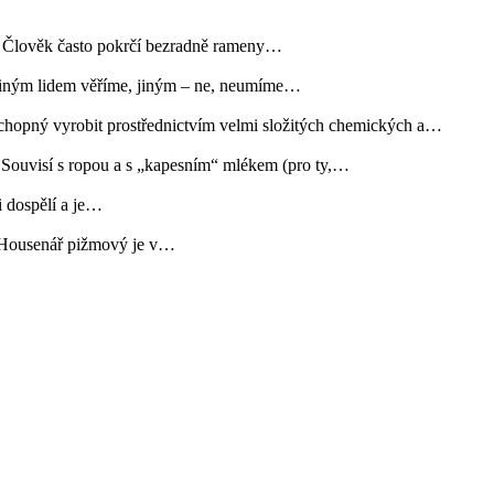
Člověk často pokrčí bezradně rameny…
jiným lidem věříme, jiným – ne, neumíme…
opný vyrobit prostřednictvím velmi složitých chemických a…
isí s ropou a s „kapesním“ mlékem (pro ty,…
i dospělí a je…
u. Housenář pižmový je v…