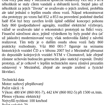
několikrát se staly cílem vandalů a sběratelů kovů. Stejně jako už
několikrát za jejich "života" se uvažovalo o jejich zrušení, proběhla
ale také jednání o lepším osudu obou vozů. Nápad rekonstruovat
oba prototypy po vzoru řad 852 a 853 na provedení podobné dnešní
řadě 854 byl brzy zavržen kvůli úplně odlišné koncepci pohonu
řady 860 (podpodlahové agregáty, rozdílné elektrické výzbroje),
vážně se uvažovalo také o rekonstrukci prototypů na řídící vozy.
Finanční náročnost akce, jejímž výsledkem by byly pouhé dva (ať
už jakkoliv) modernizované vozy, však nedovolila žádný z návrhů
realizovat. Tím tedy je o dalším osudu obou vozů řady 860
prakticky rozhodnuto. Vůz 860 001-7 figuruje na seznamu
historických vozidel ČD a v březnu 2007 byl z Meziměstí přesunut
do depozitáře kolejových vozidel NTM v Chomutově, kde zřejmě
zůstane uchován budoucím generacím jako statický exponát. Druhý
prototyp, ač je celkově v lepším technickém stavu zůstává prozatím
odstavený v Meziměstí, zřejmě ale neujde zrušení a fyzické
likvidaci.
Technická data
Motor: naftový přeplňovaný
Počet válců : 6
Výkon: 480 kW (860 001-7), 442 kW (860 002-5) při 1500 ot./min.
Přenos výkonu: elektrický
Nejvyšší rychlost: 100 km/hod
Počet sedadel: 70