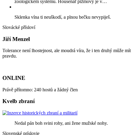
zoologickém systému. Housenář pižmový je v…
Sklenka vína ti neuškodí, a plnou bečku nevypiješ.
Slovácké přísloví
Jiří Menzel
Tolerance není lhostejnost, ale moudrá víra, že i ten druhý může mít
pravdu.
ONLINE
Právě přítomno: 240 hostů a žádný člen
Kvelb zbraní
Nedal pán boh svini rohy, ani žene mužské nohy.
Slovenské príslovie