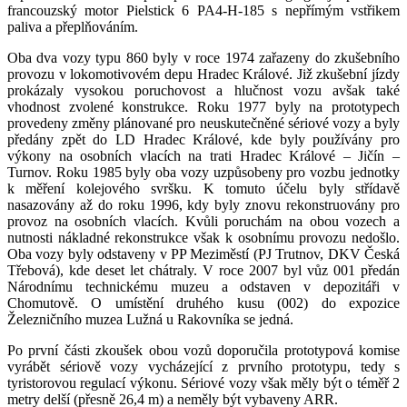
francouzský motor Pielstick 6 PA4-H-185 s nepřímým vstřikem
paliva a přeplňováním.
Oba dva vozy typu 860 byly v roce 1974 zařazeny do zkušebního
provozu v lokomotivovém depu Hradec Králové. Již zkušební jízdy
prokázaly vysokou poruchovost a hlučnost vozu avšak také
vhodnost zvolené konstrukce. Roku 1977 byly na prototypech
provedeny změny plánované pro neuskutečněné sériové vozy a byly
předány zpět do LD Hradec Králové, kde byly používány pro
výkony na osobních vlacích na trati Hradec Králové – Jičín –
Turnov. Roku 1985 byly oba vozy uzpůsobeny pro vozbu jednotky
k měření kolejového svršku. K tomuto účelu byly střídavě
nasazovány až do roku 1996, kdy byly znovu rekonstruovány pro
provoz na osobních vlacích. Kvůli poruchám na obou vozech a
nutnosti nákladné rekonstrukce však k osobnímu provozu nedošlo.
Oba vozy byly odstaveny v PP Meziměstí (PJ Trutnov, DKV Česká
Třebová), kde deset let chátraly. V roce 2007 byl vůz 001 předán
Národnímu technickému muzeu a odstaven v depozitáři v
Chomutově. O umístění druhého kusu (002) do expozice
Železničního muzea Lužná u Rakovníka se jedná.
Po první části zkoušek obou vozů doporučila prototypová komise
vyrábět sériově vozy vycházející z prvního prototypu, tedy s
tyristorovou regulací výkonu. Sériové vozy však měly být o téměř 2
metry delší (přesně 26,4 m) a neměly být vybaveny ARR.