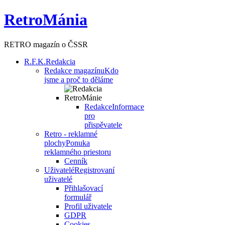
RetroMánia
RETRO magazín o ČSSR
R.F.K.
Redakcia
Redakce magazínu
Kdo
jsme a proč to děláme
Redakce
Informace
pro
přispěvatele
Retro - reklamné
plochy
Ponuka
reklamného priestoru
Cenník
Uživatelé
Registrovaní
uživatelé
Přihlašovací
formulář
Profil uživatele
GDPR
Cookies