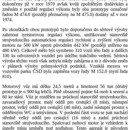
dokončeny již v roce 1970 avšak kvůli zpožděným dodávkám a
změnám v použité regulaci výkonu byly oba prototypy označené
řadou M 474.0 (později přeznačeny na M 475.0) dodány až v roce
1974.
Po zkouškách obou prototypů bylo doporučeno do sériové výroby
zahrnout tyristorovou regulaci výkonu, unifikované stanoviště
strojvedoucího automatickou regulaci rychlosti a zvýšení výkonu
motoru na 500 kW oproti původním 442 kW (později sníženo na
480 kW). Celkově mělo být vyrobeno 310 vozů této řady a dalších
100 ks odvozených vozidel pro údržbu trakčního vedení. Sériová
výroba těchto vozů však nebyla nikdy zahájena a to z důvodu změn
v plánech výroby průmyslových podniků. Vzniklá mezera ve
vozovém parku ČSD byla zaplněna vozy řady M 152.0 (nyní řada
810).
Motorový vůz má délku 24,5 metrů a hmotnost 56 tun (druhý
prototyp je o 900 kg lehčí). Plně obsazený pojme 64 osob k sezení a
60 ke stání. Vůz je rozdělen na průchozí stanoviště strojvedoucího,
zavazadlový prostor, malý oddíl pro cestující (8 míst), nástupní
prostor, velký oddíl pro cestující (40 míst), zadní nástupní prostor s
odděleným WC a umývárnou. V poslední části vozu se pak nachází
středně velký oddíl pro cestující (16 míst) a zadní průchozí
stanoviště strojvedoucího. Spalovací naftový motor je vzhledem k
úspoře místa umístěn pod podlahou. Tento agregát je původem