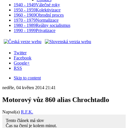
1940 - 1949
Válečné roky
1950 - 1959
Kolektivizace
1960 - 1969
Obrodní proces
1970 - 1979
Normalizace
1980 - 1989
Reálny socialismus
1990 - 1999
Privatizace
Twitter
Facebook
Google+
RSS
Skip to content
neděle, 04 květen 2014 21:41
Motorový vůz 860 alias Chrochtadlo
Napsal(a)
R.F.K.
Tento článek má
slov
Čas na čtení je kolem
minut.