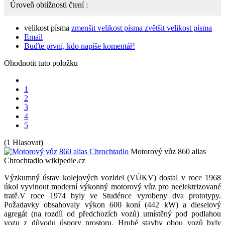
Úroveň obtížnosti čtení :
velikost písma
zmenšit velikost písma
zvětšit velikost písma
Email
Buďte první, kdo napíše komentář!
Ohodnotit tuto položku
1
2
3
4
5
(1 Hlasovat)
Motorový vůz 860 alias
Chrochtadlo
wikipedie.cz
Výzkumný ústav kolejových vozidel (VÚKV) dostal v roce 1968
úkol vyvinout moderní výkonný motorový vůz pro neelektrizované
tratě.V roce 1974 byly ve Studénce vyrobeny dva prototypy.
Požadavky obsahovaly výkon 600 koní (442 kW) a dieselový
agregát (na rozdíl od předchozích vozů) umístěný pod podlahou
vozu z důvodu úspory prostoru. Hrubé stavby obou vozů byly