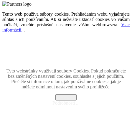
Tento web používa súbory cookies. Prehliadaním webu vyjadrujete
súhlas s ich používaním. Ak si neželáte ukladať cookies vo vašom
počítači, zmeňte príslušné nastavenie vášho webbrowsera.
Viac
informácií..
.
Magazín retro spomienok so širokým časovým tématickým obsahom z obdobia bývalého
Československa.
Retromania 2010 - 2026. Všetky zobrazené ochranné známky, fotografie a informácie sú
majetkom ich oprávnených vlastnikov.
Tento projekt zrealizovalo
holdysoftware.sk
Tyto webstránky využívají soubory Cookies. Pokud pokračujete
bez změněných nastavení cookies, souhlasíte s jejich použitím.
Přečtěte si informace o tom, jak používáme cookies a jak je
můžete odmítnout nastavením svého prohlížeče.
Rozumím
Podrobnosti ...