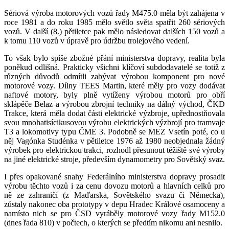
Sériová výroba motorových vozů řady M475.0 měla být zahájena v
roce 1981 a do roku 1985 mělo světlo světa spatřit 260 sériových
vozů. V další (8.) pětiletce pak mělo následovat dalších 150 vozů a
k tomu 110 vozů v úpravě pro údržbu trolejového vedení.
To však bylo spíše zbožné přání ministerstva dopravy, realita byla
poněkud odlišná. Prakticky všichni klíčoví subdodavatelé se totiž z
různých důvodů odmítli zabývat výrobou komponent pro nové
motorové vozy. Dílny TEES Martin, které měly pro vozy dodávat
naftové motory, byly plně vytíženy výrobou motorů pro obří
sklápěče Belaz a výrobou zbrojní techniky na dálný východ, ČKD
Trakce, která měla dodat části elektrické výzbroje, upřednostňovala
svou mnohatisícikusovou výrobu elektrických výzbrojí pro tramvaje
T3 a lokomotivy typu ČME 3. Podobně se MEZ Vsetín poté, co u
něj Vagónka Studénka v pětiletce 1976 až 1980 neobjednala žádný
výrobek pro elektrickou trakci, rozhodl přesunout těžiště své výroby
na jiné elektrické stroje, především dynamometry pro Sovětský svaz.
I přes opakované snahy Federálního ministerstva dopravy prosadit
výrobu těchto vozů i za cenu dovozu motorů a hlavních celků pro
ně ze zahraničí (z Maďarska, Sovětského svazu či Německa),
zůstaly nakonec oba prototypy v depu Hradec Králové osamoceny a
namísto nich se pro ČSD vyráběly motorové vozy řady M152.0
(dnes řada 810) v počtech, o kterých se předtím nikomu ani nesnilo.