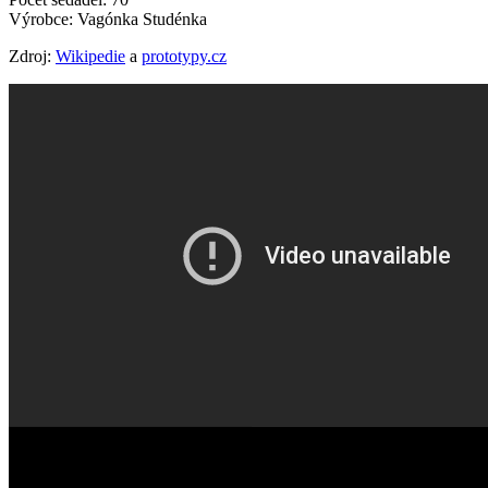
Výrobce: Vagónka Studénka
Zdroj:
Wikipedie
a
prototypy.cz