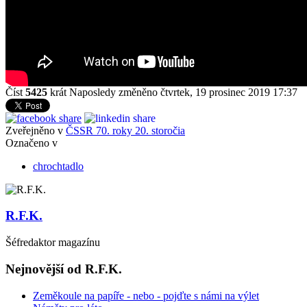
Číst
5425
krát
Naposledy změněno čtvrtek, 19 prosinec 2019 17:37
Zveřejněno v
ČSSR 70. roky 20. storočia
Označeno v
chrochtadlo
R.F.K.
Šéfredaktor magazínu
Nejnovější od R.F.K.
Zeměkoule na papíře - nebo - pojďte s námi na výlet