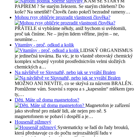
KAM SE STARÝM
PAPÍREM ? Se starým železem. Se starým chlebem? Do
koše? Na smetiště? Člověk často pokrčí bezradně rameny…
Mohou rysy obličeje prozradit vlastnosti člověka?
PŘÁTELE si vybíráme někdy, aniž bychom si uvědomili,
proč tak činíme. Ne – jiným lidem věříme, jiným – ne,
neumíme…
Vitamíny - proč, odkud a kolik
LIDSKÝ ORGANISMUS
je jedinečná továrna. Ba víc, je to vlastně obrovský chemický
komplex schopný vyrobit prostřednictvím velmi složitých
chemických a…
Na návštěvě ve Slovnaftě, nebo jak se vyrábí Bralen
MOŽNO ANI NEVÍTE, co se skrývá za názvem BRALÉN.
Pomůžeme vám. Souvisí s ropou a s „kapesním“ mlékem (pro
ty,…
Děti. Máte už doma magnetofon?
Magnetofon je zařízení
jako stvořené pro mladé lidi, ale nejen pro ně. S
magnetofonem se pobaví i dospělí a je…
Housenář pižmový
Systematicky se řadí do řady brouků,
která představuje co do počtu nejrozsáhlejší řadu v