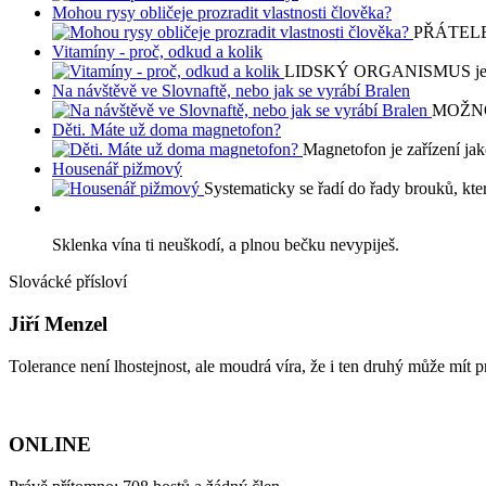
Mohou rysy obličeje prozradit vlastnosti člověka?
PŘÁTELE s
Vitamíny - proč, odkud a kolik
LIDSKÝ ORGANISMUS je jedin
Na návštěvě ve Slovnaftě, nebo jak se vyrábí Bralen
MOŽNO 
Děti. Máte už doma magnetofon?
Magnetofon je zařízení jak
Housenář pižmový
Systematicky se řadí do řady brouků, kt
Sklenka vína ti neuškodí, a plnou bečku nevypiješ.
Slovácké přísloví
Jiří Menzel
Tolerance není lhostejnost, ale moudrá víra, že i ten druhý může mít 
ONLINE