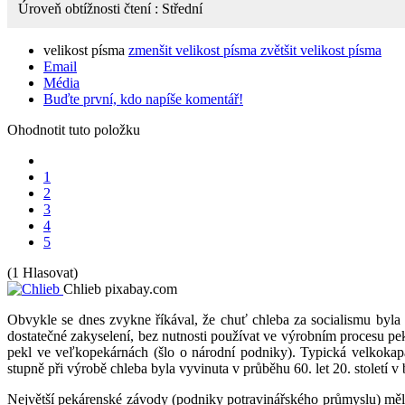
Úroveň obtížnosti čtení :
Střední
velikost písma
zmenšit velikost písma
zvětšit velikost písma
Email
Média
Buďte první, kdo napíše komentář!
Ohodnotit tuto položku
1
2
3
4
5
(1 Hlasovat)
Chlieb
pixabay.com
Obvykle se dnes zvykne říkával, že chuť chleba za socialismu byla 
dostatečné zakyselení, bez nutnosti používat ve výrobním procesu p
pekl ve veľkopekárnách (šlo o národní podniky). Typická velkokapa
stupně při výrobě chleba byla vyvinuta v průběhu 60. let 20. stolet
Největší pekárenské závody (podniky potravinářského průmyslu) měli