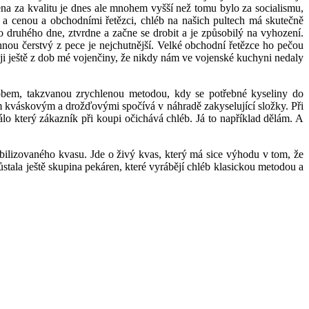
Cena za kvalitu je dnes ale mnohem vyšší než tomu bylo za socialismu,
u a cenou a obchodními řetězci, chléb na našich pultech má skutečně
o druhého dne, ztvrdne a začne se drobit a je způsobilý na vyhození.
hnou čerstvý z pece je nejchutnější. Velké obchodní řetězce ho pečou
uji ještě z dob mé vojenčiny, že nikdy nám ve vojenské kuchyni nedaly
sobem, takzvanou zrychlenou metodou, kdy se potřebné kyseliny do
em kváskovým a drožďovými spočívá v náhradě zakyselující složky. Při
lo který zákazník při koupi očichává chléb. Já to například dělám. A
bilizovaného kvasu. Jde o živý kvas, který má sice výhodu v tom, že
ůstala ještě skupina pekáren, které vyrábějí chléb klasickou metodou a