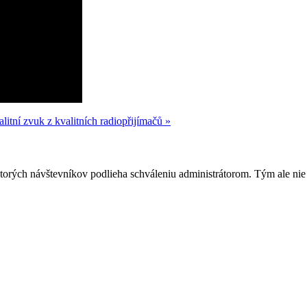
litní zvuk z kvalitních radiopřijímačů »
rých návštevníkov podlieha schváleniu administrátorom. Tým ale nie je