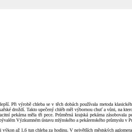
lepší. Při výrobě chleba se v těch dobách používala metoda klasické
ekařské droždí. Takto upečený chléb měl výbornou chuť a vůni, na kter
citní pekárna měla tři pece. Průměrná krajská pekárna zásobovala pek
í v bývalém Výzkumném ústavu mlýnského a pekárenského průmyslu v Pra
 výkon až 1,6 tun chleba za hodinu. V největších městských aglomerací