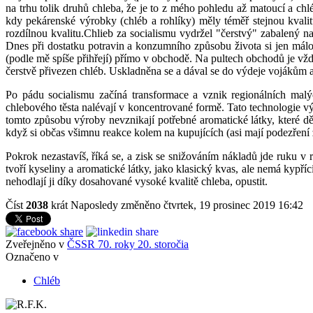
na trhu tolik druhů chleba, že je to z mého pohledu až matoucí a chl
kdy pekárenské výrobky (chléb a rohlíky) měly téměř stejnou kvalit
rozdílnou kvalitu.Chlieb za socialismu vydržel "čerstvý" zabalený n
Dnes při dostatku potravin a konzumního způsobu života si jen málo 
(podle mě spíše přihřejí) přímo v obchodě. Na pultech obchodů je vžd
čerstvě přivezen chléb. Uskladněna se a dával se do výdeje vojákům a
Po pádu socialismu začíná transformace a vznik regionálních mal
chlebového těsta nalévají v koncentrované formě. Tato technologie v
tomto způsobu výroby nevznikají potřebné aromatické látky, které dě
když si občas všimnu reakce kolem na kupujících (asi mají podezření že
Pokrok nezastavíš, říká se, a zisk se snižováním nákladů jde ruku 
tvoří kyseliny a aromatické látky, jako klasický kvas, ale nemá kypří
nehodlají ji díky dosahované vysoké kvalitě chleba, opustit.
Číst
2038
krát
Naposledy změněno čtvrtek, 19 prosinec 2019 16:42
Zveřejněno v
ČSSR 70. roky 20. storočia
Označeno v
Chléb