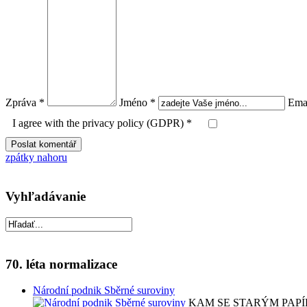
Zpráva *
Jméno *
Emai
I agree with the privacy policy (GDPR) *
zpátky nahoru
Vyhľadávanie
70. léta normalizace
Národní podnik Sběrné suroviny
KAM SE STARÝM PAPÍREM ?