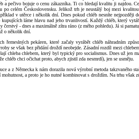
éb a pečivo bojuje o cenu zákazníka. Ti co hledají kvalitu ji najdou. 
u po celém Československu. Jelikož trh je neustálý boj mezi kvalito
apříklad v utěrce i několik dní. Dnes pokud chléb nesníte nejpozději d
kupujících láme hlavu nad jeho trvanlivostí. Každý chléb, který vytá
y čerstvý - dnes a maximálně zítra ráno (z mého pohledu). Já si pamat
ž o několik dní.
ých řemeslných pekáren, které začaly vyrábět chléb náhradním způ
ýroby se však bez přidání droždí neobejde. Zásadní rozdíl mezi chleb
lají chleba chlebem, který byl typický pro socialismus. Dnes už jen má
 chléb chci očichat proto, abych zjistil zda nesmrdí), jen se usměju.
v ruce a z Německa k nám dorazila nová výrobní metoda takzvaného sta
cí mohutnost, a proto je ho nutné kombinovat s droždím. Na trhu však z