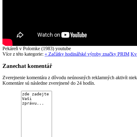
Pekáreň v Polomke (1983)
youtube
Více z této kategorie:
« Začátky hodinářské výroby značky PRIM
Kva
Zanechat komentář
Zverejnenie komentára z dôvodu neúnosných reklamných aktivít niekto
Komentáre sú následne zverejnené do 24 hodín.