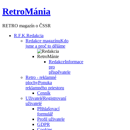
RetroMánia
RETRO magazín o ČSSR
R.F.K.
Redakcia
Redakce magazínu
Kdo
jsme a proč to děláme
Redakce
Informace
pro
přispěvatele
Retro - reklamné
plochy
Ponuka
reklamného priestoru
Cenník
Uživatelé
Registrovaní
uživatelé
Přihlašovací
formulář
Profil uživatele
GDPR
Cookies