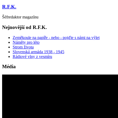
R.F.K.
Šéfredaktor magazínu
Nejnovější od R.F.K.
Zeměkoule na papíře - nebo - pojďte s námi na výlet
Náměty pro léto
Strom života
Slovenská armáda 1938 - 1945
Rádiové vlny z vesmíru
Média