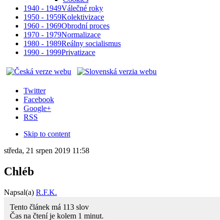
1940 - 1949
Válečné roky
1950 - 1959
Kolektivizace
1960 - 1969
Obrodní proces
1970 - 1979
Normalizace
1980 - 1989
Reálny socialismus
1990 - 1999
Privatizace
Twitter
Facebook
Google+
RSS
Skip to content
středa, 21 srpen 2019 11:58
Chléb
Napsal(a)
R.F.K.
Tento článek má
113
slov
Čas na čtení je kolem
1
minut.