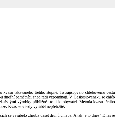
ho kvasu takzvaného třetího stupně. To zajišťovalo chlebovému cestu
ou dnešní pamětníci snad rádi vzpomínají. V Československu se chléb
ařskými výrobky přibližně sto tisíc obyvatel. Metoda kvasu třetího
ze. Kvas se v tedy vyráběl nepřetržitě.
ch se vyrábělo zhruba deset druhů chleba. A jak je to dnes? Dnes je