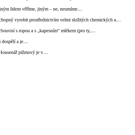
jiným lidem věříme, jiným – ne, neumíme…
opný vyrobit prostřednictvím velmi složitých chemických a…
isí s ropou a s „kapesním“ mlékem (pro ty,…
i dospělí a je…
u. Housenář pižmový je v…