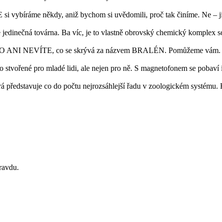
i vybíráme někdy, aniž bychom si uvědomili, proč tak činíme. Ne – 
ečná továrna. Ba víc, je to vlastně obrovský chemický komplex sch
ANI NEVÍTE, co se skrývá za názvem BRALÉN. Pomůžeme vám. Souv
o stvořené pro mladé lidi, ale nejen pro ně. S magnetofonem se pobaví 
erá představuje co do počtu nejrozsáhlejší řadu v zoologickém systém
pravdu.