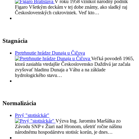
V roku 1958 vznikol národný podnik
Figaro Všetkým deckám v tej dobe známy, ako sladký raj
Československých cukroviniek. Veď kto…
Stagnácia
Pretrhnutie hrádze Dunaja u Čičova
Veľká povodeň 1965,
ktorá zasiahla vtedajšie Československo Daždivá jar začala
zvyšovať hladinu Dunaja a Váhu a na základe
hydrologického stavu…
Normalizácia
Prvý "stotisíckár"
Výzva Ing. Jaromira Maršálka zo
Závodu SNP v Žiari nad Hronom, ušetriť ročne nášmu
národnému hospodárstvu stotisíc korún, je dnes…