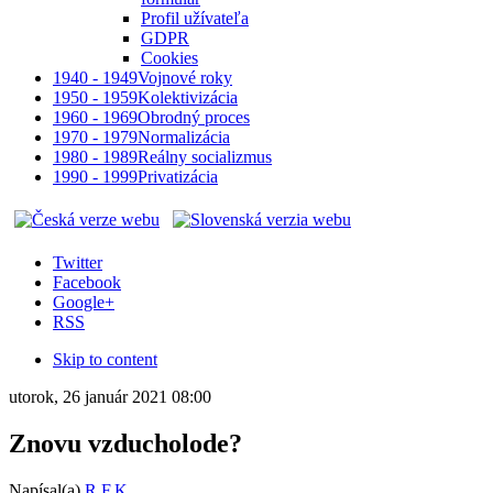
Profil užívateľa
GDPR
Cookies
1940 - 1949
Vojnové roky
1950 - 1959
Kolektivizácia
1960 - 1969
Obrodný proces
1970 - 1979
Normalizácia
1980 - 1989
Reálny socializmus
1990 - 1999
Privatizácia
Twitter
Facebook
Google+
RSS
Skip to content
utorok, 26 január 2021 08:00
Znovu vzducholode?
Napísal(a)
R.F.K.