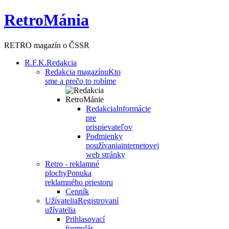
RetroMánia
RETRO magazín o ČSSR
R.F.K.
Redakcia
Redakcia magazínu
Kto
sme a prečo to robíme
Redakcia
Informácie
pre
prispievateľov
Podmienky
používania
internetovej
web stránky
Retro - reklamné
plochy
Ponuka
reklamného priestoru
Cenník
Užívatelia
Registrovaní
užívatelia
Prihlasovací
formulár