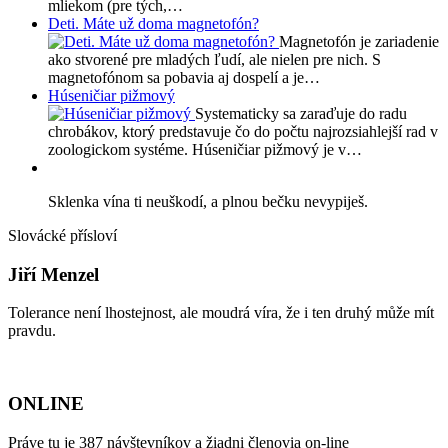
mliekom (pre tých,…
Deti. Máte už doma magnetofón?
Magnetofón je zariadenie
ako stvorené pre mladých ľudí, ale nielen pre nich. S
magnetofónom sa pobavia aj dospelí a je…
Húseničiar pižmový
Systematicky sa zaraďuje do radu
chrobákov, ktorý predstavuje čo do počtu najrozsiahlejší rad v
zoologickom systéme. Húseničiar pižmový je v…
Sklenka vína ti neuškodí, a plnou bečku nevypiješ.
Slovácké přísloví
Jiří Menzel
Tolerance není lhostejnost, ale moudrá víra, že i ten druhý může mít
pravdu.
ONLINE
Práve tu je 387 návštevníkov a žiadni členovia on-line