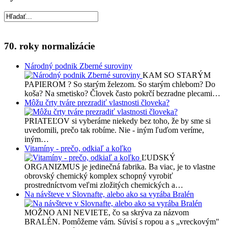
70. roky normalizácie
Národný podnik Zberné suroviny
KAM SO STARÝM
PAPIEROM ? So starým železom. So starým chlebom? Do
koša? Na smetisko? Človek často pokrčí bezradne plecami…
Môžu črty tváre prezradiť vlastnosti človeka?
PRIATEĽOV si vyberáme niekedy bez toho, že by sme si
uvedomili, prečo tak robíme. Nie - iným ľuďom veríme,
iným…
Vitamíny - prečo, odkiaľ a koľko
ĽUDSKÝ
ORGANIZMUS je jedinečná fabrika. Ba viac, je to vlastne
obrovský chemický komplex schopný vyrobiť
prostredníctvom veľmi zložitých chemických a…
Na návšteve v Slovnafte, alebo ako sa vyrába Bralén
MOŽNO ANI NEVIETE, čo sa skrýva za názvom
BRALÉN. Pomôžeme vám. Súvisí s ropou a s „vreckovým"