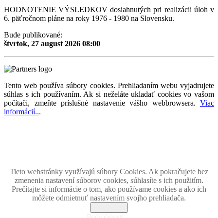
HODNOTENIE VÝSLEDKOV dosiahnutých pri realizácii úloh v
6. päťročnom pláne na roky 1976 - 1980 na Slovensku.
Bude publikované:
štvrtok, 27 august 2026 08:00
Tento web používa súbory cookies. Prehliadaním webu vyjadrujete
súhlas s ich používaním. Ak si neželáte ukladať cookies vo vašom
počítači, zmeňte príslušné nastavenie vášho webbrowsera.
Viac
informácií..
.
Magazín retro spomienok so širokým časovým tématickým obsahom z obdobia bývalého
Československa.
Retromania 2010 - 2026. Všetky zobrazené ochranné známky, fotografie a informácie sú
majetkom ich oprávnených vlastnikov.
Tento projekt zrealizovalo
holdysoftware.sk
Tieto webstránky využívajú súbory Cookies. Ak pokračujete bez
zmenenia nastavení súborov cookies, súhlasíte s ich použitím.
Prečítajte si informácie o tom, ako používame cookies a ako ich
môžete odmietnuť nastavením svojho prehliadača.
Rozumiem
Podrobnosti ...