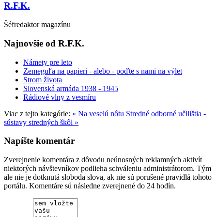
R.F.K.
Šéfredaktor magazínu
Najnovšie od R.F.K.
Námety pre leto
Zemeguľa na papieri - alebo - poďte s nami na výlet
Strom života
Slovenská armáda 1938 - 1945
Rádiové vlny z vesmíru
Viac z tejto kategórie:
« Na veselú nôtu
Stredné odborné učilištia -
sústavy stredných škôl »
Napíšte komentár
Zverejnenie komentára z dôvodu neúnosných reklamných aktivít
niektorých návštevníkov podlieha schváleniu administrátorom. Tým
ale nie je dotknutá sloboda slova, ak nie sú porušené pravidlá tohoto
portálu. Komentáre sú následne zverejnené do 24 hodín.