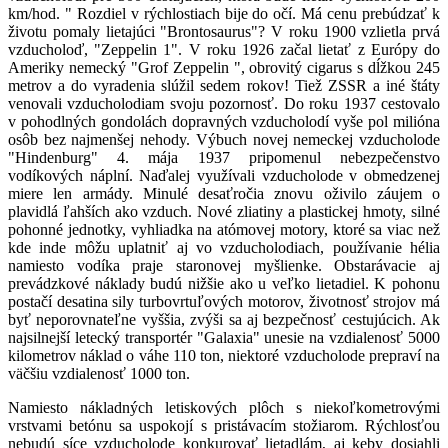
km/hod. " Rozdiel v rýchlostiach bije do očí. Má cenu prebúdzať k
životu pomaly lietajúci "Brontosaurus"? V roku 1900 vzlietla prvá
vzducholoď, "Zeppelin 1". V roku 1926 začal lietať z Európy do
Ameriky nemecký "Grof Zeppelin ", obrovitý cigarus s dĺžkou 245
metrov a do vyradenia slúžil sedem rokov! Tiež ZSSR a iné štáty
venovali vzducholodiam svoju pozornosť. Do roku 1937 cestovalo
v pohodlných gondolách dopravných vzducholodí vyše pol milióna
osôb bez najmenšej nehody. Výbuch novej nemeckej vzducholode
"Hindenburg" 4. mája 1937 pripomenul nebezpečenstvo
vodíkových náplní. Naďalej využívali vzducholode v obmedzenej
miere len armády. Minulé desaťročia znovu oživilo záujem o
plavidlá ľahších ako vzduch. Nové zliatiny a plastickej hmoty, silné
pohonné jednotky, vyhliadka na atómovej motory, ktoré sa viac než
kde inde môžu uplatniť aj vo vzducholodiach, používanie hélia
namiesto vodíka praje staronovej myšlienke. Obstarávacie aj
prevádzkové náklady budú nižšie ako u veľko lietadiel. K pohonu
postačí desatina sily turbovrtuľových motorov, životnosť strojov má
byť neporovnateľne vyššia, zvýši sa aj bezpečnosť cestujúcich. Ak
najsilnejší letecký transportér "Galaxia" unesie na vzdialenosť 5000
kilometrov náklad o váhe 110 ton, niektoré vzducholode prepraví na
väčšiu vzdialenosť 1000 ton.
Namiesto nákladných letiskových plôch s niekoľkometrovými
vrstvami betónu sa uspokojí s pristávacím stožiarom. Rýchlosťou
nebudú síce vzducholode konkurovať lietadlám, aj keby dosiahli