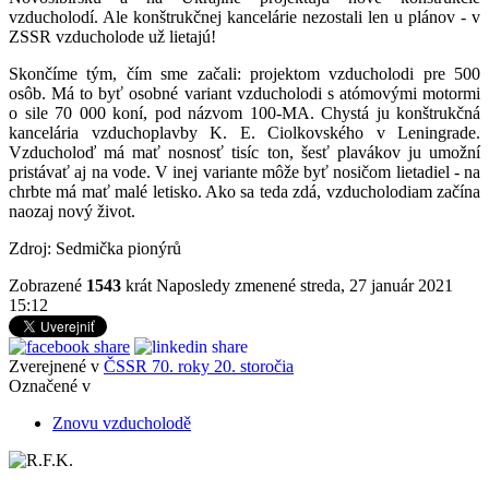
vzducholodí. Ale konštrukčnej kancelárie nezostali len u plánov - v
ZSSR vzducholode už lietajú!
Skončíme tým, čím sme začali: projektom vzducholodi pre 500
osôb. Má to byť osobné variant vzducholodi s atómovými motormi
o sile 70 000 koní, pod názvom 100-MA. Chystá ju konštrukčná
kancelária vzduchoplavby K. E. Ciolkovského v Leningrade.
Vzducholoď má mať nosnosť tisíc ton, šesť plavákov ju umožní
pristávať aj na vode. V inej variante môže byť nosičom lietadiel - na
chrbte má mať malé letisko. Ako sa teda zdá, vzducholodiam začína
naozaj nový život.
Zdroj: Sedmička pionýrů
Zobrazené
1543
krát
Naposledy zmenené streda, 27 január 2021
15:12
Zverejnené v
ČSSR 70. roky 20. storočia
Označené v
Znovu vzducholodě