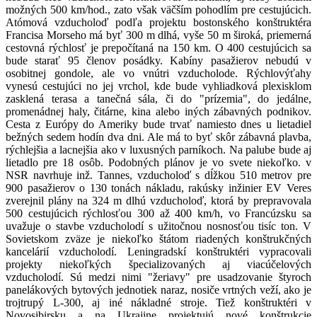
možných 500 km/hod., zato však väčším pohodlím pre cestujúcich.
Atómová vzducholoď podľa projektu bostonského konštruktéra
Francisa Morseho má byť 300 m dlhá, vyše 50 m široká, priemerná
cestovná rýchlosť je prepočítaná na 150 km. O 400 cestujúcich sa
bude starať 95 členov posádky. Kabíny pasažierov nebudú v
osobitnej gondole, ale vo vnútri vzducholode. Rýchlovýťahy
vynesú cestujúci no jej vrchol, kde bude vyhliadková plexisklom
zasklená terasa a tanečná sála, či do "prízemia", do jedálne,
promenádnej haly, čitárne, kina alebo iných zábavných podnikov.
Cesta z Európy do Ameriky bude trvať namiesto dnes u lietadiel
bežných sedem hodín dva dni. Ale má to byť skôr zábavná plavba,
rýchlejšia a lacnejšia ako v luxusných parníkoch. Na palube bude aj
lietadlo pre 18 osôb. Podobných plánov je vo svete niekoľko. v
NSR navrhuje inž. Tannes, vzducholoď s dĺžkou 510 metrov pre
900 pasažierov o 130 tonách nákladu, rakúsky inžinier EV Veres
zverejnil plány na 324 m dlhú vzducholoď, ktorá by prepravovala
500 cestujúcich rýchlosťou 300 až 400 km/h, vo Francúzsku sa
uvažuje o stavbe vzducholodí s užitočnou nosnosťou tisíc ton. V
Sovietskom zväze je niekoľko štátom riadených konštrukčných
kancelárií vzducholodí. Leningradskí konštruktéri vypracovali
projekty niekoľkých špecializovaných aj viacúčelových
vzducholodí. Sú medzi nimi "žeriavy" pre usadzovanie štyroch
panelákových bytových jednotiek naraz, nosiče vrtných veží, ako je
trojtrupý L-300, aj iné nákladné stroje. Tiež konštruktéri v
Novosibirsku a na Ukrajine projektujú nové konštrukcie