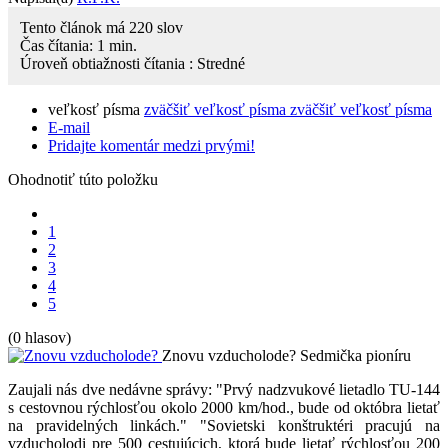
Tento článok má
220
slov
Čas čítania:
1
min.
Úroveň obtiažnosti čítania :
Stredné
veľkosť písma
zväčšiť veľkosť písma
zväčšiť veľkosť písma
E-mail
Pridajte komentár medzi prvými!
Ohodnotiť túto položku
1
2
3
4
5
(0 hlasov)
Znovu vzducholode?
Sedmička pioníru
Zaujali nás dve nedávne správy: "Prvý nadzvukové lietadlo TU-144
s cestovnou rýchlosťou okolo 2000 km/hod., bude od októbra lietať
na pravidelných linkách." "Sovietski konštruktéri pracujú na
vzducholodi pre 500 cestujúcich, ktorá bude lietať rýchlosťou 200