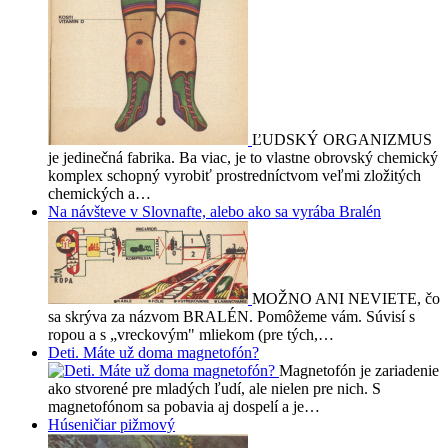
ĽUDSKÝ ORGANIZMUS
je jedinečná fabrika. Ba viac, je to vlastne obrovský chemický
komplex schopný vyrobiť prostredníctvom veľmi zložitých
chemických a…
Na návšteve v Slovnafte, alebo ako sa vyrába Bralén
MOŽNO ANI NEVIETE, čo
sa skrýva za názvom BRALÉN. Pomôžeme vám. Súvisí s
ropou a s „vreckovým" mliekom (pre tých,…
Deti. Máte už doma magnetofón?
Magnetofón je zariadenie
ako stvorené pre mladých ľudí, ale nielen pre nich. S
magnetofónom sa pobavia aj dospelí a je…
Húseničiar pižmový