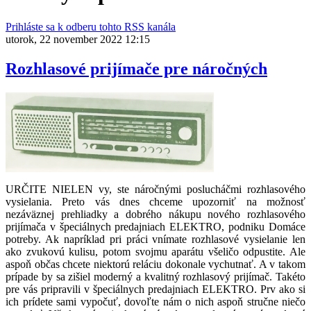
Prihláste sa k odberu tohto RSS kanála
utorok, 22 november 2022 12:15
Rozhlasové prijímače pre náročných
URČITE NIELEN vy, ste náročnými poslucháčmi rozhlasového
vysielania. Preto vás dnes chceme upozorniť na možnosť
nezáväznej prehliadky a dobrého nákupu nového rozhlasového
prijímača v špeciálnych predajniach ELEKTRO, podniku Domáce
potreby. Ak napríklad pri práci vnímate rozhlasové vysielanie len
ako zvukovú kulisu, potom svojmu aparátu všeličo odpustite. Ale
aspoň občas chcete niektorú reláciu dokonale vychutnať. A v takom
prípade by sa zišiel moderný a kvalitný rozhlasový prijímač. Takéto
pre vás pripravili v špeciálnych predajniach ELEKTRO. Prv ako si
ich prídete sami vypočuť, dovoľte nám o nich aspoň stručne niečo