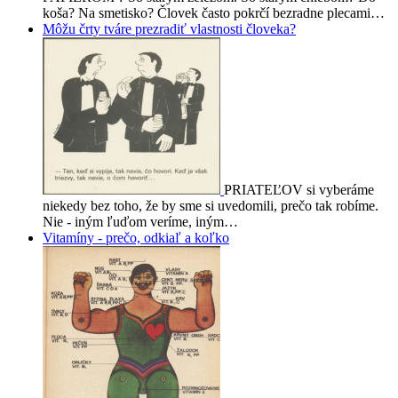
koša? Na smetisko? Človek často pokrčí bezradne plecami…
Môžu črty tváre prezradiť vlastnosti človeka?
PRIATEĽOV si vyberáme
niekedy bez toho, že by sme si uvedomili, prečo tak robíme.
Nie - iným ľuďom veríme, iným…
Vitamíny - prečo, odkiaľ a koľko