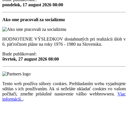
pondelok, 17 august 2026 08:00
Ako sme pracovali za socializmu
HODNOTENIE VÝSLEDKOV dosiahnutých pri realizácii úloh v
6. päťročnom pláne na roky 1976 - 1980 na Slovensku.
Bude publikované:
štvrtok, 27 august 2026 08:00
Tento web používa súbory cookies. Prehliadaním webu vyjadrujete
súhlas s ich používaním. Ak si neželáte ukladať cookies vo vašom
počítači, zmeňte príslušné nastavenie vášho webbrowsera.
Viac
informácií..
.
Magazín retro spomienok so širokým časovým tématickým obsahom z obdobia bývalého
Československa.
Retromania 2010 - 2026. Všetky zobrazené ochranné známky, fotografie a informácie sú
majetkom ich oprávnených vlastnikov.
Tento projekt zrealizovalo
holdysoftware.sk