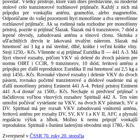
povedať. Všetky prístroje, ktoré vám dnes predstavíme, sú moderné
stolové celo tranzistorové rozhlasové prijímače. Každý z nich má
prípojku pre vonkajšiu anténu, gramofón, alebo magnetofón.
Odporúčame do vašej pozornosti štyri monofónne a dva stereofónne
rozhlasové prijímače. Ak sa rodinná rada rozhodne pre monofónny
pristroj, pozrite si prijímač Šlazak. Šlazak má 6 tranzistorov, 7 diód a
lepené obvody, zabudovanú anténu a tónovú clonu. Skrinka z
ušľachtilých drevín ie lakovaná trvalým náterom. Slazak má
hmotnosť asi 3 kg a má stredné, dlhé, krátke i veľmi krátke vlny.
Stoji 1250,- Kčs. Všimnite si aj prijímač Euridika II — 441 A-3. Má
štyri vlnové rozsahy, pričom VKV sú delené do dvoch pásiem pre
normu OIRT i CCIR, 9 tranzistorov, 10 diód, feritovú anténu a
prípojku pre ďalší reproduktor. Euridika II má hmotnosť asi 2,5 kg a
stoji 1450,- Kčs. Rovnaké vlnové rozsahy i delenie VKV do dvoch
pásiem, rovnako početné tranzistorové a diódové osadenie má aj
ďalší monofónny pristroj Eminent 441 A-4. Pekný pristroj Eminent
441 A-4 dostať za 1500,- Kčs. Nechajte si predviesť prijímač s
tlačidlovou voľbou vlnových rozsahov Spirituál 442 A. Ten vám
umožni počúvať vysielanie na VKV, na dvoch KV pásmach, SV a
DV. Spiritual má pre rozsah VKV zabudovanú vnútornú anténu,
feritovú anténu pre rozsahy DV, SV, KV I a KV II, AFC a plynulú
reguláciu výšok a hĺbok. Možno k nemu pripojiť vonkajší
reproduktor. Spirituál s ôsmimi ladenými obvodmi stoji 1780,- Kčs.
Zverejnené v
ČSSR 70. roky 20. storočia