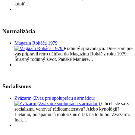
kúpiť…
Normalizácia
Magazín Roháča 1979
Rodinný spravodajca. Dnes som pre
vás pripravil retro náhľad do Magazínu Roháč z roku 1979.
Šťastný rodinný život. Panské Maniere…
Socialismus
Zväzarm (Zväz pre spoluprácu s armádou)
Chceli ste sa za
socializmu venovať rádioamatérstvu? Alebo kynológii?
Lietaniu, potápaniu či motorizmu? Tak na to tu bol Zväzarm.
Inak…