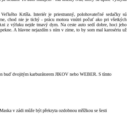
ľkého Krtíša. Interiér je priestranný, polohovateľné sedačky sú
e, chod nie je tichý - prácu motora vnútri počuť ako pri všetkých
 Ani z výfuku nejde tmavý dym. Na ceste auto sedí dobre, hoci jeho
je pekne. A hlavne nejazdím s ním v zime, to by som mal karosériu už
patřen buď dvojitým karburátorem JIKOV nebo WEBER. S tímto
Maska v zádi může být překryta ozdobnou mřížkou se šesti