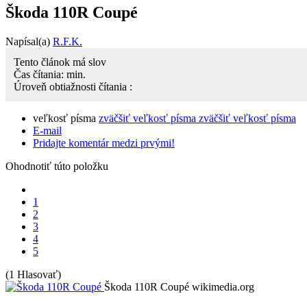
Škoda 110R Coupé
Napísal(a)
R.F.K.
Tento článok má
slov
Čas čítania:
min.
Úroveň obtiažnosti čítania :
veľkosť písma
zväčšiť veľkosť písma
zväčšiť veľkosť písma
E-mail
Pridajte komentár medzi prvými!
Ohodnotiť túto položku
1
2
3
4
5
(1 Hlasovať)
Škoda 110R Coupé
wikimedia.org