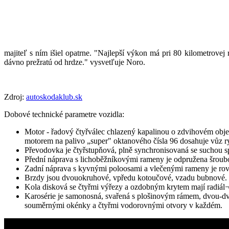
majiteľ s ním išiel opatrne. "Najlepší výkon má pri 80 kilometrovej
dávno prežratú od hrdze." vysvetľuje Noro.
Zdroj:
autoskodaklub.sk
Dobové technické parametre vozidla:
Motor - řadový čtyřválec chlazený kapalinou o zdvihovém ob
motorem na palivo „super" oktanového čísla 96 dosahuje vůz r
Převodovka je čtyřstupňová, plně synchronisovaná se suchou sp
Přední náprava s lichoběžníkovými rameny je odpružena šroub
Zadní náprava s kyvnými poloosami a vlečenými rameny je ro
Brzdy jsou dvouokruhové, vpředu kotoučové, vzadu bubnové.
Kola disková se čtyřmi výřezy a ozdobným krytem mají radiál
Karosérie je samonosná, svařená s plošinovým rámem, dvou-dve
souměrnými okénky a čtyřmi vodorovnými otvory v každém.