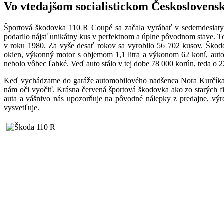
Vo vtedajšom socialistickom Československ
Športová škodovka 110 R Coupé sa začala vyrábať v sedemdesiatyc
podarilo nájsť unikátny kus v perfektnom a úplne pôvodnom stave. To
v roku 1980. Za vyše desať rokov sa vyrobilo 56 702 kusov. Škodo
okien, výkonný motor s objemom 1,1 litra a výkonom 62 koní, auto
nebolo vôbec ľahké. Veď auto stálo v tej dobe 78 000 korún, teda o 
Keď vychádzame do garáže automobilového nadšenca Nora Kurčíka vo
nám oči vyočiť. Krásna červená športová škodovka ako zo starých f
auta a vášnivo nás upozorňuje na pôvodné nálepky z predajne, výrob
vysvetľuje.