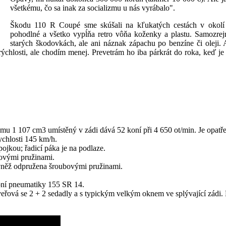
všetkému, čo sa inak za socializmu u nás vyrábalo".
Škodu 110 R Coupé sme skúšali na kľukatých cestách v okolí Ve
pohodlné a všetko vypĺňa retro vôňa koženky a plastu. Samozrejm
starých škodovkách, ale ani náznak zápachu po benzíne či oleji.
 rýchlosti, ale chodím menej. Prevetrám ho iba párkrát do roka, keď 
jemu 1 107 cm3 umístěný v zádi dává 52 koní při 4 650 ot/min. Je o
ychlosti 145 km/h.
ojkou; řadicí páka je na podlaze.
ovými pružinami.
vněž odpružena šroubovými pružinami.
¬ní pneumatiky 155 SR 14.
řová se 2 + 2 sedadly a s typickým velkým oknem ve splývající zádi. 