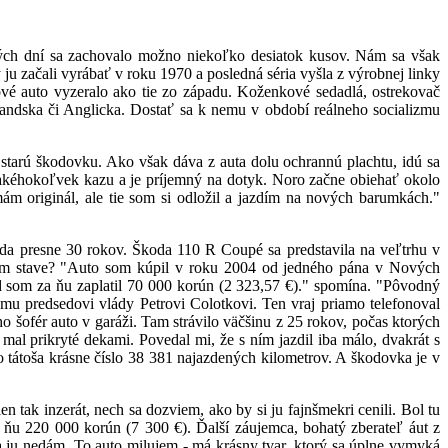
ných dní sa zachovalo možno niekoľko desiatok kusov. Nám sa však
u začali vyrábať v roku 1970 a posledná séria vyšla z výrobnej linky
vé auto vyzeralo ako tie zo západu. Koženkové sedadlá, ostrekovač
andska či Anglicka. Dostať sa k nemu v období reálneho socializmu
tarú škodovku. Ako však dáva z auta dolu ochrannú plachtu, idú sa
 akéhokoľvek kazu a je príjemný na dotyk. Noro začne obiehať okolo
mám originál, ale tie som si odložil a jazdím na nových barumkách."
da presne 30 rokov. Škoda 110 R Coupé sa predstavila na veľtrhu v
om stave? "Auto som kúpil v roku 2004 od jedného pána v Nových
som za ňu zaplatil 70 000 korún (2 323,57 €)." spomína. "Pôvodný
mu predsedovi vlády Petrovi Colotkovi. Ten vraj priamo telefonoval
 šofér auto v garáži. Tam strávilo väčšinu z 25 rokov, počas ktorých
mal prikryté dekami. Povedal mi, že s ním jazdil iba málo, dvakrát s
o tátoša krásne číslo 38 381 najazdených kilometrov. A škodovka je v
 tak inzerát, nech sa dozviem, ako by si ju fajnšmekri cenili. Bol tu
ňu 220 000 korún (7 300 €). Ďalší záujemca, bohatý zberateľ áut z
 ju nedám. To auto milujem - má krásny tvar, ktorý sa úplne vymyká