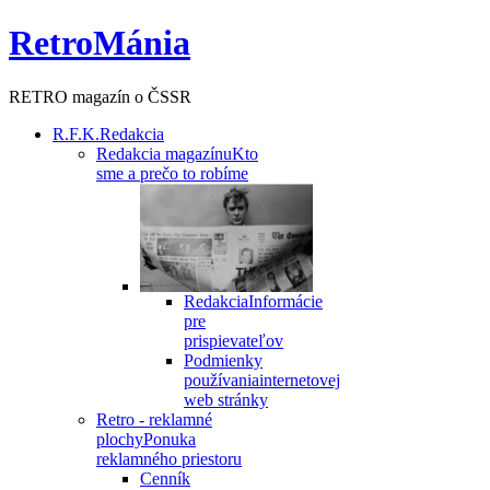
RetroMánia
RETRO magazín o ČSSR
R.F.K.
Redakcia
Redakcia magazínu
Kto
sme a prečo to robíme
Redakcia
Informácie
pre
prispievateľov
Podmienky
používania
internetovej
web stránky
Retro - reklamné
plochy
Ponuka
reklamného priestoru
Cenník