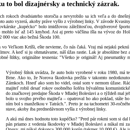
u to bol dizajnérsky a technický zázrak.
h rokoch dvadsiateho storočia a nevyrobilo sa ich veľa a do dneš
to auto vyzerá, akoby práve vyšlo z výrobnej linky. V závode Kvasiny j
vkárske „kupécko“ bolo imidžovou záležitosťou, dvojdverové športo
 mohlo ísť až 145 km/hod. Asi aj preto väčšina išla na vývoz do Hol
22 000 viac ako bežná Škoda 100.
 Veľkom Krtíši, ešte nevieme, čo nás čaká. Vraj má nejakú peknú s
ilmov. A keď si ju ohmatávame, náš úžas rastie. Lak je absolútne bez
né štítky, originálne tesnenia: "Všetko je originál! Aj pneumatiky 
Výrobný štítok uvádza, že auto bolo vyrobené v roku 1980, má te
Brne. Ako to, že Norova škodovka prežila v takomto nedotknut
Zámkoch. Hneď ako som ho videl, ostal som v nemom úžase. Rád 
majiteľ robil desať rokov osobného šoféra bývalému komunistické
do značkovej predajne Škoda v Mladej Boleslavi a o týždeň mal jeho
bolo u svojho prvého majiteľa – opatroval ho ako poklad, stále ho 
ním bol s manželkou v Tatrách.". Preto je na tachometri 30-ročnéh
stave, akoby iba prednedávnom vyšla z výrobnej linky.
A akú má dnes hodnotu toto kupéčko? "Pred pár rokmi som si dal len
pán priamo z vedenia škodovky v Mladej Boleslavi a núkal mi za 
Opavy, mi núkal dokonca 300 000 korún (takmer 10 000 €). Ale ja