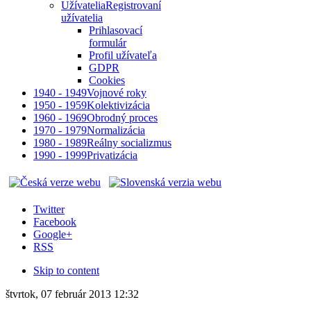
Užívatelia
Registrovaní
užívatelia
Prihlasovací
formulár
Profil užívateľa
GDPR
Cookies
1940 - 1949
Vojnové roky
1950 - 1959
Kolektivizácia
1960 - 1969
Obrodný proces
1970 - 1979
Normalizácia
1980 - 1989
Reálny socializmus
1990 - 1999
Privatizácia
Twitter
Facebook
Google+
RSS
Skip to content
štvrtok, 07 február 2013 12:32