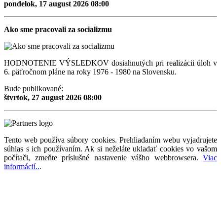
pondelok, 17 august 2026 08:00
Ako sme pracovali za socializmu
HODNOTENIE VÝSLEDKOV dosiahnutých pri realizácii úloh v
6. päťročnom pláne na roky 1976 - 1980 na Slovensku.
Bude publikované:
štvrtok, 27 august 2026 08:00
Tento web používa súbory cookies. Prehliadaním webu vyjadrujete
súhlas s ich používaním. Ak si neželáte ukladať cookies vo vašom
počítači, zmeňte príslušné nastavenie vášho webbrowsera.
Viac
informácií..
.
Magazín retro spomienok so širokým časovým tématickým obsahom z obdobia bývalého
Československa.
Retromania 2010 - 2026. Všetky zobrazené ochranné známky, fotografie a informácie sú
majetkom ich oprávnených vlastnikov.
Tento projekt zrealizovalo
holdysoftware.sk