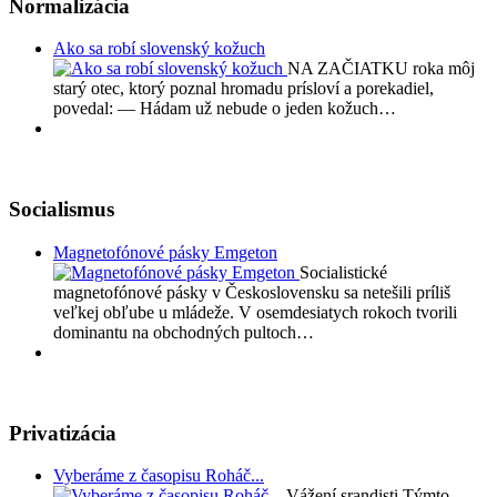
Normalizácia
Ako sa robí slovenský kožuch
NA ZAČIATKU roka môj
starý otec, ktorý poznal hromadu prísloví a porekadiel,
povedal: — Hádam už nebude o jeden kožuch…
Socialismus
Magnetofónové pásky Emgeton
Socialistické
magnetofónové pásky v Československu sa netešili príliš
veľkej obľube u mládeže. V osemdesiatych rokoch tvorili
dominantu na obchodných pultoch…
Privatizácia
Vyberáme z časopisu Roháč...
Vážení srandisti Týmto