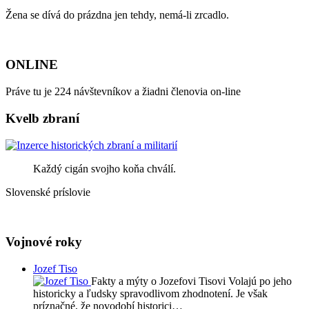
Žena se dívá do prázdna jen tehdy, nemá-li zrcadlo.
ONLINE
Práve tu je 224 návštevníkov a žiadni členovia on-line
Kvelb zbraní
Každý cigán svojho koňa chválí.
Slovenské príslovie
Vojnové roky
Jozef Tiso
Fakty a mýty o Jozefovi Tisovi Volajú po jeho
historicky a ľudsky spravodlivom zhodnotení. Je však
príznačné, že novodobí historici…