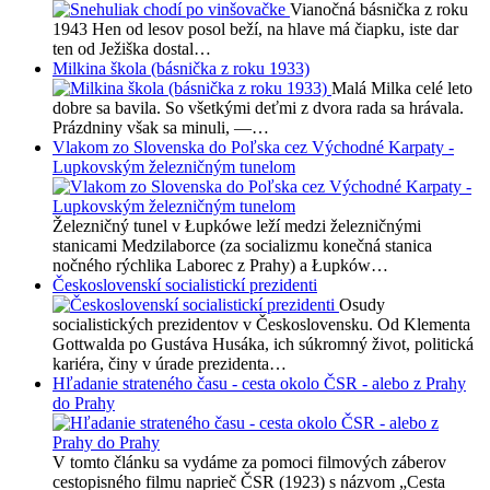
Vianočná básnička z roku
1943 Hen od lesov posol beží, na hlave má čiapku, iste dar
ten od Ježiška dostal…
Milkina škola (básnička z roku 1933)
Malá Milka celé leto
dobre sa bavila. So všetkými deťmi z dvora rada sa hrávala.
Prázdniny však sa minuli, —…
Vlakom zo Slovenska do Poľska cez Východné Karpaty -
Lupkovským železničným tunelom
Železničný tunel v Łupkówe leží medzi železničnými
stanicami Medzilaborce (za socializmu konečná stanica
nočného rýchlika Laborec z Prahy) a Łupków…
Československí socialistickí prezidenti
Osudy
socialistických prezidentov v Československu. Od Klementa
Gottwalda po Gustáva Husáka, ich súkromný život, politická
kariéra, činy v úrade prezidenta…
Hľadanie strateného času - cesta okolo ČSR - alebo z Prahy
do Prahy
V tomto článku sa vydáme za pomoci filmových záberov
cestopisného filmu naprieč ČSR (1923) s názvom „Cesta