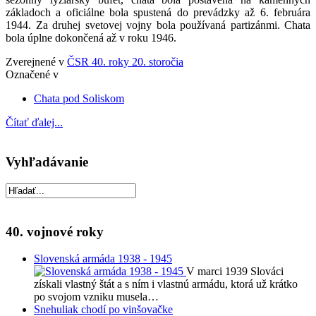
základoch a oficiálne bola spustená do prevádzky až 6. februára
1944. Za druhej svetovej vojny bola používaná partizánmi. Chata
bola úplne dokončená až v roku 1946.
Zverejnené v
ČSR 40. roky 20. storočia
Označené v
Chata pod Soliskom
Čítať ďalej...
Vyhľadávanie
40. vojnové roky
Slovenská armáda 1938 - 1945
V marci 1939 Slováci
získali vlastný štát a s ním i vlastnú armádu, ktorá už krátko
po svojom vzniku musela…
Snehuliak chodí po vinšovačke