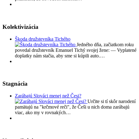
Kolektivizácia
Škoda družstevníka Tichého
Jedného dňa, začiatkom roku
povedal družstevník Emanuel Tichý svojej žene: — Vyplatené
doplatky nám stačia, aby sme si kúpili auto.…
Stagnácia
Zarábajú Slováci menej než Česi?
Určite si tí skôr narodení
pamätajú na "krčmové reči", že Češi u nich doma zarábajú
viac, ako my v rovnakých…