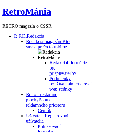
RetroMánia
RETRO magazín o ČSSR
R.F.K.
Redakcia
Redakcia magazínu
Kto
sme a prečo to robíme
Redakcia
Informácie
pre
prispievateľov
Podmienky
používania
internetovej
web stránky
Retro - reklamné
plochy
Ponuka
reklamného priestoru
Cenník
Užívatelia
Registrovaní
užívatelia
Prihlasovací
formulár