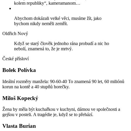
kolem republiky“, kameramanom…
Abychom dokázali velké věci, musíme žít, jako
bychom nikdy neměli zemřít.
Oldřich Nový
Když se starý člověk jednoho rána probudí a nic ho
nebolí, znamená to, že je mrtvý.
České přísloví
Bolek Polívka
Ideální rozměry manžela: 90-60-40 To znamená 90 let, 60 miliónů
korun na kontě a 40 stupňů horečky.
Miloš Kopecký
Žena by měla být kuchařkou v kuchyni, dámou ve společnosti a
gejšou v posteli. A tragédie je, když se to přehází.
Vlasta Burian