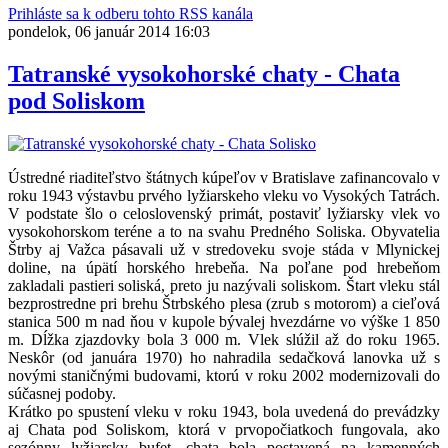
Prihláste sa k odberu tohto RSS kanála
pondelok, 06 január 2014 16:03
Tatranské vysokohorské chaty - Chata
pod Soliskom
Ústredné riaditeľstvo štátnych kúpeľov v Bratislave zafinancovalo v
roku 1943 výstavbu prvého lyžiarskeho vleku vo Vysokých Tatrách.
V podstate šlo o celoslovenský primát, postaviť lyžiarsky vlek vo
vysokohorskom teréne a to na svahu Predného Soliska. Obyvatelia
Štrby aj Važca pásavali už v stredoveku svoje stáda v Mlynickej
doline, na úpätí horského hrebeňa. Na poľane pod hrebeňom
zakladali pastieri soliská, preto ju nazývali soliskom. Štart vleku stál
bezprostredne pri brehu Štrbského plesa (zrub s motorom) a cieľová
stanica 500 m nad ňou v kupole bývalej hvezdárne vo výške 1 850
m. Dĺžka zjazdovky bola 3 000 m. Vlek slúžil až do roku 1965.
Neskôr (od januára 1970) ho nahradila sedačková lanovka už s
novými staničnými budovami, ktorú v roku 2002 modernizovali do
súčasnej podoby.
Krátko po spustení vleku v roku 1943, bola uvedená do prevádzky
aj Chata pod Soliskom, ktorá v prvopočiatkoch fungovala, ako
sezónny lyžiarsky bufet, chata bola postavená na kamenných