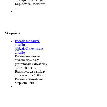
– Beriju, Malenkova,
Kaganoviča, Molotova.
…
Stagnácia
Radošínske naivné
divadlo
Radošínske naivné
divadlo slovenský
profesionálny divadelný
súbor, sídliaci v
Bratislave, za založený
25. decembra 1963 v
Radošine Stanislavom
Štepkom Patrí…