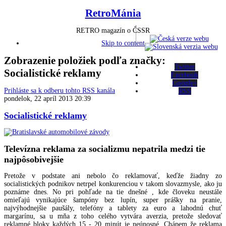
RetroMánia
RETRO magazín o ČSSR
Skip to content
Zobrazenie položiek podľa značky:
Twitter
Socialistické reklamy
Facebook
Google+
Prihláste sa k odberu tohto RSS kanála
RSS
pondelok, 22 apríl 2013 20:39
Socialistické reklamy
Televízna reklama za socializmu nepatrila medzi tie
najpôsobivejšie
Pretože v podstate ani nebolo čo reklamovať, keďže žiadny zo
socialistických podnikov netrpel konkurenciou v takom slovazmysle, ako ju
poznáme dnes. No pri pohľade na tie dnešné , kde človeku neustále
omieľajú vynikajúce šampóny bez lupín, super prášky na pranie,
najvýhodnejšie paušály, telefóny a tablety za euro a lahodnú chuť
margarínu, sa u mňa z toho celého vytvára averzia, pretože sledovať
reklamné bloky každých 15 - 20 minút je neúnosné. Chápem že reklama