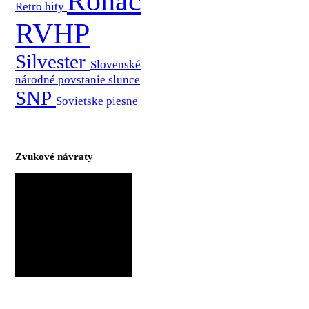
Roháč
Retro hity
RVHP
Silvester
Slovenské
národné povstanie
slunce
SNP
Sovietske piesne
Zvukové návraty