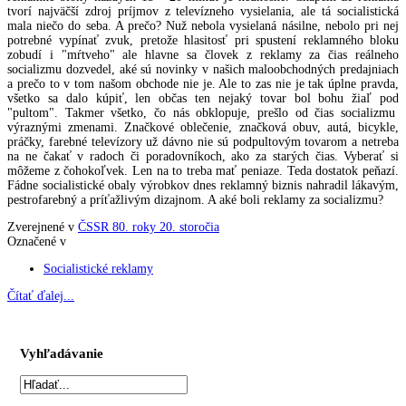
tvorí najväčší zdroj príjmov z televízneho vysielania, ale tá socialistická
mala niečo do seba. A prečo? Nuž nebola vysielaná násilne, nebolo pri nej
potrebné vypínať zvuk, pretože hlasitosť pri spustení reklamného bloku
zobudí i "mŕtveho" ale hlavne sa človek z reklamy za čias reálneho
socializmu dozvedel, aké sú novinky v našich maloobchodných predajniach
a prečo to v tom našom obchode nie je. Ale to zas nie je tak úplne pravda,
všetko sa dalo kúpiť, len občas ten nejaký tovar bol bohu žiaľ pod
"pultom". Takmer všetko, čo nás obklopuje, prešlo od čias socializmu
výraznými zmenami. Značkové oblečenie, značková obuv, autá, bicykle,
práčky, farebné televízory už dávno nie sú podpultovým tovarom a netreba
na ne čakať v radoch či poradovníkoch, ako za starých čias. Vyberať si
môžeme z čohokoľvek. Len na to treba mať peniaze. Teda dostatok peňazí.
Fádne socialistické obaly výrobkov dnes reklamný biznis nahradil lákavým,
pestrofarebný a príťažlivým dizajnom. A aké boli reklamy za socializmu?
Zverejnené v
ČSSR 80. roky 20. storočia
Označené v
Socialistické reklamy
Čítať ďalej...
Vyhľadávanie