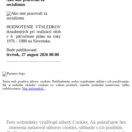
socializmu
HODNOTENIE VÝSLEDKOV
dosiahnutých pri realizácii úloh
v 6. päťročnom pláne na roky
1976 - 1980 na Slovensku.
Bude publikované:
štvrtok, 27 august 2026 08:00
Tento web používa súbory cookies. Prehliadaním webu vyjadrujete súhlas s ich používaním.
Ak si neželáte ukladať cookies vo vašom počítači, zmeňte príslušné nastavenie vášho
webbrowsera.
Viac informácií..
.
Magazín retro spomienok so širokým časovým tématickým obsahom z obdobia bývalého
Československa.
Retromania 2010 - 2026. Všetky zobrazené ochranné známky, fotografie a informácie sú
majetkom ich oprávnených vlastnikov.
Tento projekt zrealizovalo
holdysoftware.sk
Tieto webstránky využívajú súbory Cookies. Ak pokračujete bez
zmenenia nastavení súborov cookies, súhlasíte s ich použitím.