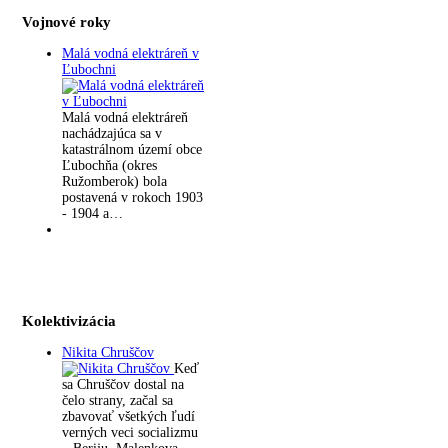
Vojnové roky
Malá vodná elektráreň v
Ľubochni
Malá vodná elektráreň
nachádzajúca sa v
katastrálnom území obce
Ľubochňa (okres
Ružomberok) bola
postavená v rokoch 1903
- 1904 a…
Kolektivizácia
Nikita Chruščov
Keď
sa Chruščov dostal na
čelo strany, začal sa
zbavovať všetkých ľudí
verných veci socializmu