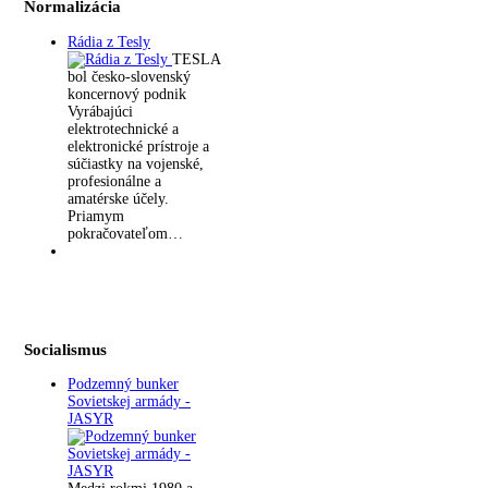
Normalizácia
Rádia z Tesly
TESLA
bol česko-slovenský
koncernový podnik
Vyrábajúci
elektrotechnické a
elektronické prístroje a
súčiastky na vojenské,
profesionálne a
amatérske účely.
Priamym
pokračovateľom…
Socialismus
Podzemný bunker
Sovietskej armády -
JASYR