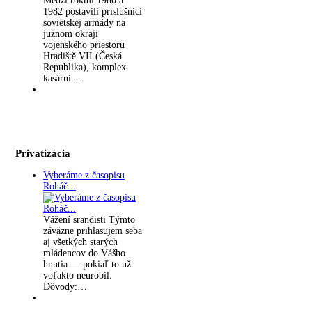
Medzi rokmi 1980 a
1982 postavili príslušníci
sovietskej armády na
južnom okraji
vojenského priestoru
Hradiště VII (Česká
Republika), komplex
kasární…
Privatizácia
Vyberáme z časopisu
Roháč...
Vážení srandisti Týmto
záväzne prihlasujem seba
aj všetkých starých
mládencov do Vášho
hnutia — pokiaľ to už
voľakto neurobil.
Dôvody:…