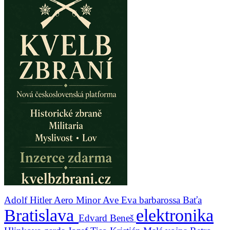
Adolf Hitler
Aero Minor
Ave Eva
barbarossa
Baťa
Bratislava
elektronika
Edvard Beneš