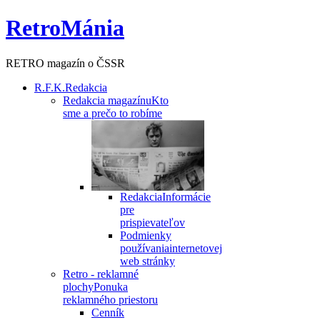
RetroMánia
RETRO magazín o ČSSR
R.F.K.
Redakcia
Redakcia magazínu
Kto
sme a prečo to robíme
Redakcia
Informácie
pre
prispievateľov
Podmienky
používania
internetovej
web stránky
Retro - reklamné
plochy
Ponuka
reklamného priestoru
Cenník