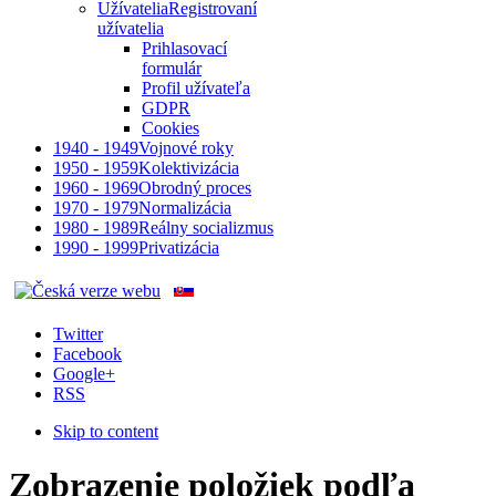
Užívatelia
Registrovaní
užívatelia
Prihlasovací
formulár
Profil užívateľa
GDPR
Cookies
1940 - 1949
Vojnové roky
1950 - 1959
Kolektivizácia
1960 - 1969
Obrodný proces
1970 - 1979
Normalizácia
1980 - 1989
Reálny socializmus
1990 - 1999
Privatizácia
Twitter
Facebook
Google+
RSS
Skip to content
Zobrazenie položiek podľa