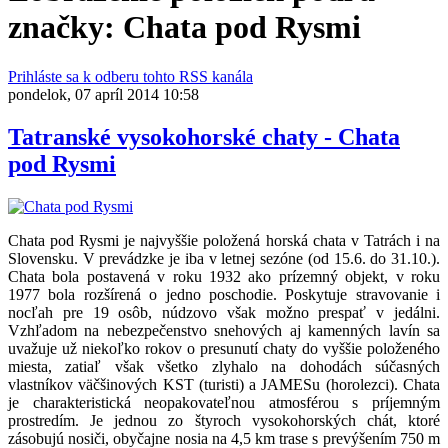
značky: Chata pod Rysmi
Prihláste sa k odberu tohto RSS kanála
pondelok, 07 apríl 2014 10:58
Tatranské vysokohorské chaty - Chata
pod Rysmi
Chata pod Rysmi je najvyššie položená horská chata v Tatrách i na
Slovensku. V prevádzke je iba v letnej sezóne (od 15.6. do 31.10.).
Chata bola postavená v roku 1932 ako prízemný objekt, v roku
1977 bola rozšírená o jedno poschodie. Poskytuje stravovanie i
nocľah pre 19 osôb, núdzovo však možno prespať v jedálni.
Vzhľadom na nebezpečenstvo snehových aj kamenných lavín sa
uvažuje už niekoľko rokov o presunutí chaty do vyššie položeného
miesta, zatiaľ však všetko zlyhalo na dohodách súčasných
vlastníkov väčšinových KST (turisti) a JAMESu (horolezci). Chata
je charakteristická neopakovateľnou atmosférou s príjemným
prostredím. Je jednou zo štyroch vysokohorských chát, ktoré
zásobujú nosiči, obyčajne nosia na 4,5 km trase s prevýšením 750 m