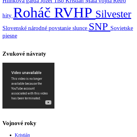
Hlinkova garda
Jozef Tiso
Kristián
Malá vojna
Retro
Roháč
RVHP
Silvester
hity
SNP
Slovenské národné povstanie
slunce
Sovietske
piesne
Zvukové návraty
Vojnové roky
Kristián