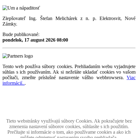
Zlepšovateľ Ing. Štefan Melichárek z n. p. Elektrosvit, Nové
Zámky.
Bude publikované:
pondelok, 17 august 2026 08:00
Tento web používa súbory cookies. Prehliadaním webu vyjadrujete
súhlas s ich používaním. Ak si neželáte ukladať cookies vo vašom
počítači, zmeňte príslušné nastavenie vášho webbrowsera.
Viac
informácií..
.
Magazín retro spomienok so širokým časovým tématickým obsahom z obdobia bývalého
Československa.
Retromania 2010 - 2026. Všetky zobrazené ochranné známky, fotografie a informácie sú
majetkom ich oprávnených vlastnikov.
Tento projekt zrealizovalo
holdysoftware.sk
Tieto webstránky využívajú súbory Cookies. Ak pokračujete bez
zmenenia nastavení súborov cookies, súhlasíte s ich použitím.
Prečítajte si informácie o tom, ako používame cookies a ako ich
môžete odmietnuť nastavením svojho prehliadača.