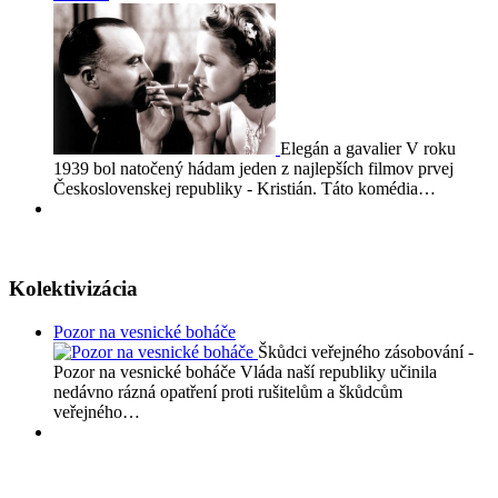
Elegán a gavalier V roku
1939 bol natočený hádam jeden z najlepších filmov prvej
Československej republiky - Kristián. Táto komédia…
Kolektivizácia
Pozor na vesnické boháče
Škůdci veřejného zásobování -
Pozor na vesnické boháče Vláda naší republiky učinila
nedávno rázná opatření proti rušitelům a škůdcům
veřejného…