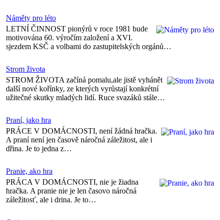
Náměty pro léto
LETNÍ ČINNOST pionýrů v roce 1981 bude
motivována 60. výročím založení a XVI.
sjezdem KSČ a volbami do zastupitelských orgánů…
Strom života
STROM ŽIVOTA začíná pomalu,ale jistě vyhánět
další nové kořínky, ze kterých vyrůstají konkrétní
užitečné skutky mladých lidí. Ruce svazáků stále…
Praní, jako hra
PRÁCE V DOMÁCNOSTI, není žádná hračka.
A praní není jen časově náročná záležitost, ale i
dřina. Je to jedna z…
Pranie, ako hra
PRÁCA V DOMÁCNOSTI, nie je žiadna
hračka. A pranie nie je len časovo náročná
záležitosť, ale i drina. Je to…