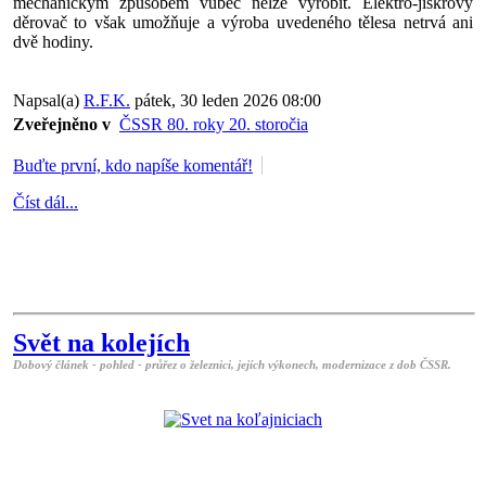
mechanickým způsobem vůbec nelze vyrobit. Elektro-jiskrový
děrovač to však umožňuje a výroba uvedeného tělesa netrvá ani
dvě hodiny.
Napsal(a)
R.F.K.
pátek, 30 leden 2026 08:00
Zveřejněno v
ČSSR 80. roky 20. storočia
Buďte první, kdo napíše komentář!
Číst dál...
Svět na kolejích
Dobový článek - pohled - průřez o železnici, jejích výkonech, modernizace z dob ČSSR.