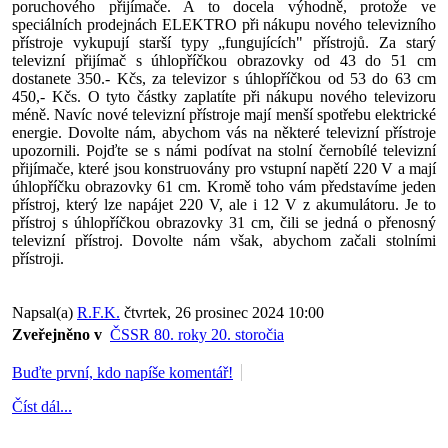
poruchového přijímače. A to docela výhodně, protože ve
speciálních prodejnách ELEKTRO při nákupu nového televizního
přístroje vykupují starší typy „fungujících" přístrojů. Za starý
televizní přijímač s úhlopříčkou obrazovky od 43 do 51 cm
dostanete 350.- Kčs, za televizor s úhlopříčkou od 53 do 63 cm
450,- Kčs. O tyto částky zaplatíte při nákupu nového televizoru
méně. Navíc nové televizní přístroje mají menší spotřebu elektrické
energie. Dovolte nám, abychom vás na některé televizní přístroje
upozornili. Pojďte se s námi podívat na stolní černobílé televizní
přijímače, které jsou konstruovány pro vstupní napětí 220 V a mají
úhlopříčku obrazovky 61 cm. Kromě toho vám představíme jeden
přístroj, který lze napájet 220 V, ale i 12 V z akumulátoru. Je to
přístroj s úhlopříčkou obrazovky 31 cm, čili se jedná o přenosný
televizní přístroj. Dovolte nám však, abychom začali stolními
přístroji.
Napsal(a)
R.F.K.
čtvrtek, 26 prosinec 2024 10:00
Zveřejněno v
ČSSR 80. roky 20. storočia
Buďte první, kdo napíše komentář!
Číst dál...