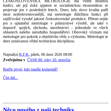
ČESKOSLOVENSKÁ METROLOGIE má velmi dlouhou
tradici, ale její úzká spjatost se socialistickou ekonomikou se
projevuje jen v posledních letech. Dnes, kdy slovo kvalita patří
mezi nejfrekventovanější, má metrologie důležitou funkci při
zajišťování vysoké jakosti československé produkce. Přitom nejde
jen o uplatnění metrologie v průmyslové výrobě, ale také v
dopravě. spojích, obchodu, stavebnictví – jednoduše ve všech
oblastech našeho národního hospodářství. Obrovský význam má
metrologie pro pokrok a objektivitu vědy a výzkumu. Metrologie je
dnes uznávanou vědní technickou disciplínou.
Napsal(a)
R.F.K.
pátek, 06 únor 2026 08:00
Zveřejněno v
ČSSR 80. roky 20. storočia
Buďte první, kdo napíše komentář!
Číst dál...
Něco nového z naší techniky