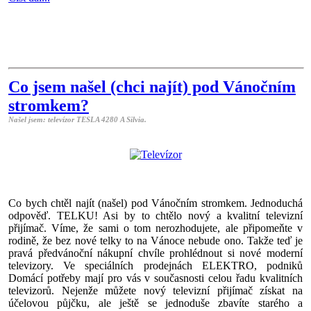
Co jsem našel (chci najít) pod Vánočním
stromkem?
Našel jsem: televízor TESLA 4280 A Silvia.
Co bych chtěl najít (našel) pod Vánočním stromkem. Jednoduchá
odpověď. TELKU! Asi by to chtělo nový a kvalitní televizní
přijímač. Víme, že sami o tom nerozhodujete, ale připomeňte v
rodině, že bez nové telky to na Vánoce nebude ono. Takže teď je
pravá předvánoční nákupní chvíle prohlédnout si nové moderní
televizory. Ve speciálních prodejnách ELEKTRO, podniků
Domácí potřeby mají pro vás v současnosti celou řadu kvalitních
televizorů. Nejenže můžete nový televizní přijímač získat na
účelovou půjčku, ale ještě se jednoduše zbavíte starého a