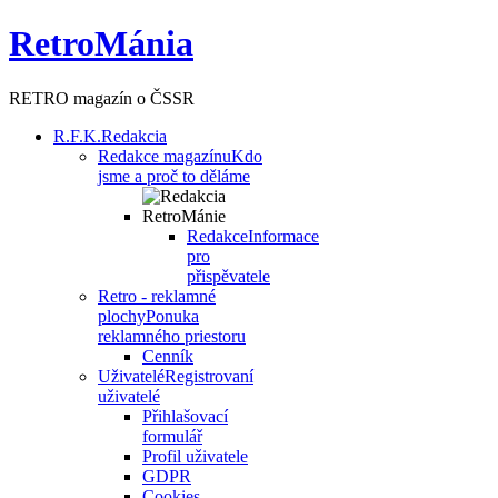
RetroMánia
RETRO magazín o ČSSR
R.F.K.
Redakcia
Redakce magazínu
Kdo
jsme a proč to děláme
Redakce
Informace
pro
přispěvatele
Retro - reklamné
plochy
Ponuka
reklamného priestoru
Cenník
Uživatelé
Registrovaní
uživatelé
Přihlašovací
formulář
Profil uživatele
GDPR
Cookies