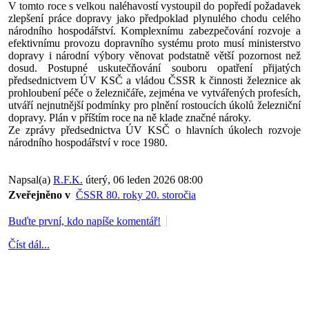
V tomto roce s velkou naléhavostí vystoupil do popředí požadavek
zlepšení práce dopravy jako předpoklad plynulého chodu celého
národního hospodářství. Komplexnímu zabezpečování rozvoje a
efektivnímu provozu dopravního systému proto musí ministerstvo
dopravy i národní výbory věnovat podstatně větší pozornost než
dosud. Postupné uskutečňování souboru opatření přijatých
předsednictvem ÚV KSČ a vládou ČSSR k činnosti železnice ak
prohloubení péče o železničáře, zejména ve vytvářených profesích,
utváří nejnutnější podmínky pro plnění rostoucích úkolů železniční
dopravy. Plán v příštím roce na ně klade značné nároky.
Ze zprávy předsednictva ÚV KSČ o hlavních úkolech rozvoje
národního hospodářství v roce 1980.
Napsal(a)
R.F.K.
úterý, 06 leden 2026 08:00
Zveřejněno v
ČSSR 80. roky 20. storočia
Buďte první, kdo napíše komentář!
Číst dál...