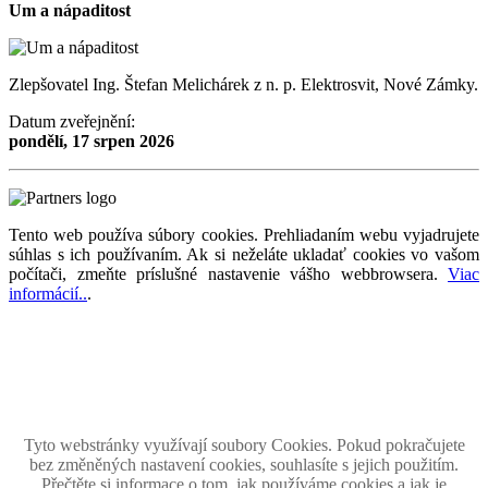
Um a nápaditost
Zlepšovatel Ing. Štefan Melichárek z n. p. Elektrosvit, Nové Zámky.
Datum zveřejnění:
pondělí, 17 srpen 2026
Tento web používa súbory cookies. Prehliadaním webu vyjadrujete
súhlas s ich používaním. Ak si neželáte ukladať cookies vo vašom
počítači, zmeňte príslušné nastavenie vášho webbrowsera.
Viac
informácií..
.
Magazín retro spomienok so širokým časovým tématickým obsahom z obdobia bývalého
Československa.
Retromania 2010 - 2026. Všetky zobrazené ochranné známky, fotografie a informácie sú
majetkom ich oprávnených vlastnikov.
Tento projekt zrealizovalo
holdysoftware.sk
Tyto webstránky využívají soubory Cookies. Pokud pokračujete
bez změněných nastavení cookies, souhlasíte s jejich použitím.
Přečtěte si informace o tom, jak používáme cookies a jak je