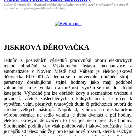
Jiskrová děrovačka, elektroakustický identifikátor napětí a nový mechanický prostředek
pro vinice - to jsou nejnovější technické hity
JISKROVÁ DĚROVAČKA
Jedním z posledních výsledků pracovníků oboru elektrických
metod obrábění ve Výzkumném ústavu mechanizace a
automatizace v Novém Městě nad Váhem je elektro-jiskrová
děrovačka EID 001 A. Jedná se o univerzální obráběcí stroj s
parametry dosahujícími stejné hodnoty jako mají podobné
zahraniční stroje. Velikostí a možností využití se rádi do střední
kategorie. Výhodně jím lze obrábět kovy s rozmanitou tvrdostí a
pevností, včetně zušlechtěných a kalných ocelí. Je určen k
vytváření velmi přesných tvarových dutin či průchozích otvorů do
středně velkých nástrojů. Například, zatímco na mechanickou
výrobu tvárnice na sedlo ventilu je třeba dvanáct a půl hodiny,
elektro-jiskrovým děrovačem to trvá jen něco přes dvě hodiny.
Strojírenské podniky by však potřebovaly i takové součástky, jako
je například těleso nádržky pro kapalinový rozvod, které klasickým