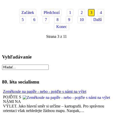
Začátek
Předchozí
1
2
3
4
5
6
7
8
9
10
Další
Konec
Strana 3 z 11
Vyhľadávanie
80. léta socialismu
Zeměkoule na papíře - nebo - pojďte s námi na výlet
POJĎTE S
NÁMI NA
VÝLET. Jako hlavní směr si určíme – kartografii. Pro správnou
orientaci však nehledejte žádnou mapu. Naopak,…