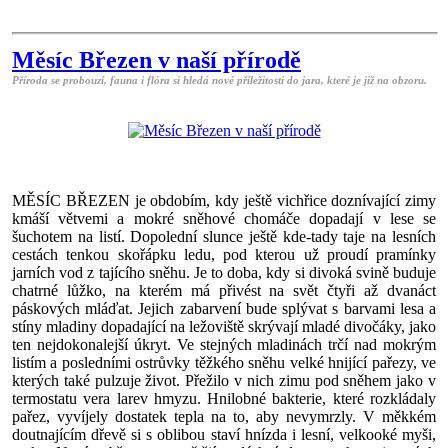
Měsíc Březen v naší přírodě
Příroda se probouzí, fauna i flóra si hledá nové příležitosti do jara, které je již na obzoru.
MĚSÍC BŘEZEN je obdobím, kdy ještě vichřice doznívající zimy
kmáší větvemi a mokré sněhové chomáče dopadají v lese se
šuchotem na listí. Dopolední slunce ještě kde-tady taje na lesních
cestách tenkou skořápku ledu, pod kterou už proudí pramínky
jarních vod z tajícího sněhu. Je to doba, kdy si divoká svině buduje
chatrné lůžko, na kterém má přivést na svět čtyři až dvanáct
páskových mláďat. Jejich zabarvení bude splývat s barvami lesa a
stíny mladiny dopadající na ležoviště skrývají mladé divočáky, jako
ten nejdokonalejší úkryt. Ve stejných mladinách trčí nad mokrým
listím a posledními ostrůvky těžkého sněhu velké hnijící pařezy, ve
kterých také pulzuje život. Přežilo v nich zimu pod sněhem jako v
termostatu vera larev hmyzu. Hnilobné bakterie, které rozkládaly
pařez, vyvíjely dostatek tepla na to, aby nevymrzly. V měkkém
doutnajícím dřevě si s oblibou staví hnízda i lesní, velkooké myši,