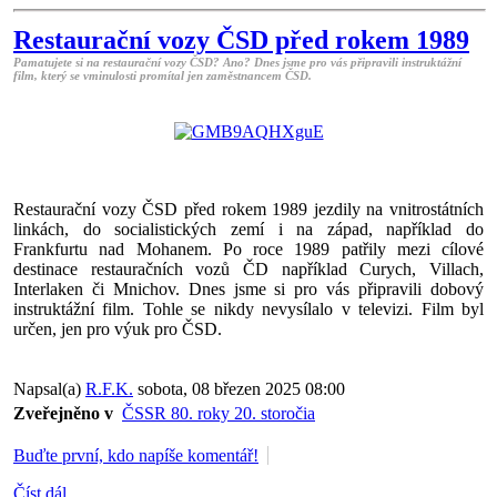
Restaurační vozy ČSD před rokem 1989
Pamatujete si na restaurační vozy ČSD? Ano? Dnes jsme pro vás připravili instruktážní
film, který se vminulosti promítal jen zaměstnancem ČSD.
Restaurační vozy ČSD před rokem 1989 jezdily na vnitrostátních
linkách, do socialistických zemí i na západ, například do
Frankfurtu nad Mohanem. Po roce 1989 patřily mezi cílové
destinace restauračních vozů ČD například Curych, Villach,
Interlaken či Mnichov. Dnes jsme si pro vás připravili dobový
instruktážní film. Tohle se nikdy nevysílalo v televizi. Film byl
určen, jen pro výuk pro ČSD.
Napsal(a)
R.F.K.
sobota, 08 březen 2025 08:00
Zveřejněno v
ČSSR 80. roky 20. storočia
Buďte první, kdo napíše komentář!
Číst dál...