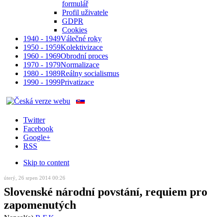
formulář
Profil uživatele
GDPR
Cookies
1940 - 1949
Válečné roky
1950 - 1959
Kolektivizace
1960 - 1969
Obrodní proces
1970 - 1979
Normalizace
1980 - 1989
Reálny socialismus
1990 - 1999
Privatizace
Twitter
Facebook
Google+
RSS
Skip to content
úterý, 26 srpen 2014 00:26
Slovenské národní povstání, requiem pro
zapomenutých