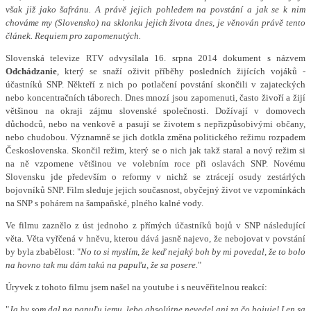
však již jako šafránu. A právě jejich pohledem na povstání a jak se k nim
chováme my (Slovensko) na sklonku jejich života dnes, je věnován právě tento
článek. Requiem pro zapomenutých.
Slovenská televize RTV odvysílala 16. srpna 2014 dokument s názvem
Odchádzanie
, který se snaží oživit příběhy posledních žijících vojáků -
účastníků SNP. Někteří z nich po potlačení povstání skončili v zajateckých
nebo koncentračních táborech. Dnes mnozí jsou zapomenuti, často živoří a žijí
většinou na okraji zájmu slovenské společnosti. Dožívají v domovech
důchodců, nebo na venkově a pasují se životem s nepřizpůsobivými občany,
nebo chudobou. Významně se jich dotkla změna politického režimu rozpadem
Československa. Skončil režim, který se o nich jak takž staral a nový režim si
na ně vzpomene většinou ve volebním roce při oslavách SNP. Novému
Slovensku jde především o reformy v nichž se ztrácejí osudy zestárlých
bojovníků SNP. Film sleduje jejich současnost, obyčejný život ve vzpomínkách
na SNP s pohárem na šampaňské, plného kalné vody.
Ve filmu zaznělo z úst jednoho z přímých účastníků bojů v SNP následující
věta. Věta vyřčená v hněvu, kterou dává jasně najevo, že nebojovat v povstání
by byla zbabělost: "
No to si myslím, že keď nejaký boh by mi povedal, že to bolo
na hovno tak mu dám takú na papuľu, že sa posere.
"
Úryvek z tohoto filmu jsem našel na youtube i s neuvěřitelnou reakcí:
"
Ja by som dal na papuľu jemu, lebo absolútne nevedel ani za čo bojuje! Len sa