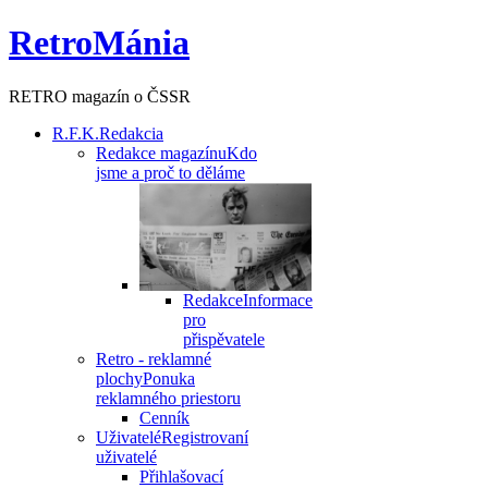
RetroMánia
RETRO magazín o ČSSR
R.F.K.
Redakcia
Redakce magazínu
Kdo
jsme a proč to děláme
Redakce
Informace
pro
přispěvatele
Retro - reklamné
plochy
Ponuka
reklamného priestoru
Cenník
Uživatelé
Registrovaní
uživatelé
Přihlašovací