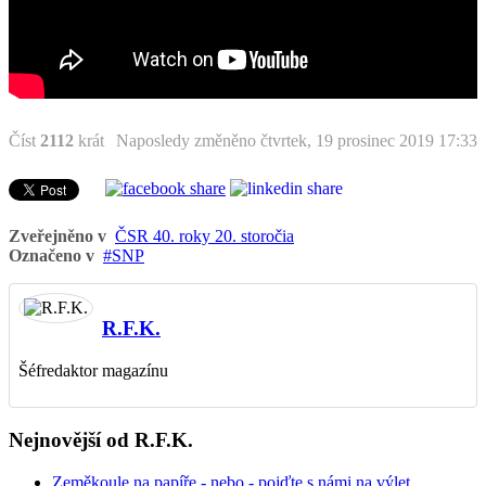
Číst
2112
krát
Naposledy změněno čtvrtek, 19 prosinec 2019 17:33
Zveřejněno v
ČSR 40. roky 20. storočia
Označeno v
SNP
R.F.K.
Šéfredaktor magazínu
Nejnovější od R.F.K.
Zeměkoule na papíře - nebo - pojďte s námi na výlet