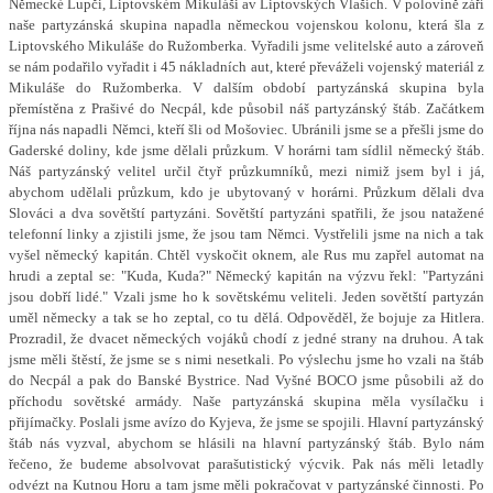
Německé Lupči, Liptovském Mikuláši av Liptovských Vlaších. V polovině září
naše partyzánská skupina napadla německou vojenskou kolonu, která šla z
Liptovského Mikuláše do Ružomberka. Vyřadili jsme velitelské auto a zároveň
se nám podařilo vyřadit i 45 nákladních aut, které převáželi vojenský materiál z
Mikuláše do Ružomberka. V dalším období partyzánská skupina byla
přemístěna z Prašivé do Necpál, kde působil náš partyzánský štáb. Začátkem
října nás napadli Němci, kteří šli od Mošoviec. Ubránili jsme se a přešli jsme do
Gaderské doliny, kde jsme dělali průzkum. V horárni tam sídlil německý štáb.
Náš partyzánský velitel určil čtyř průzkumníků, mezi nimiž jsem byl i já,
abychom udělali průzkum, kdo je ubytovaný v horárni. Průzkum dělali dva
Slováci a dva sovětští partyzáni. Sovětští partyzáni spatřili, že jsou natažené
telefonní linky a zjistili jsme, že jsou tam Němci. Vystřelili jsme na nich a tak
vyšel německý kapitán. Chtěl vyskočit oknem, ale Rus mu zapřel automat na
hrudi a zeptal se: "Kuda, Kuda?" Německý kapitán na výzvu řekl: "Partyzáni
jsou dobří lidé." Vzali jsme ho k sovětskému veliteli. Jeden sovětští partyzán
uměl německy a tak se ho zeptal, co tu dělá. Odpověděl, že bojuje za Hitlera.
Prozradil, že dvacet německých vojáků chodí z jedné strany na druhou. A tak
jsme měli štěstí, že jsme se s nimi nesetkali. Po výslechu jsme ho vzali na štáb
do Necpál a pak do Banské Bystrice. Nad Vyšné BOCO jsme působili až do
příchodu sovětské armády. Naše partyzánská skupina měla vysílačku i
přijímačky. Poslali jsme avízo do Kyjeva, že jsme se spojili. Hlavní partyzánský
štáb nás vyzval, abychom se hlásili na hlavní partyzánský štáb. Bylo nám
řečeno, že budeme absolvovat parašutistický výcvik. Pak nás měli letadly
odvézt na Kutnou Horu a tam jsme měli pokračovat v partyzánské činnosti. Po