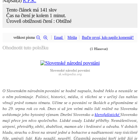
Napsal(a)
R.F.K.
Tento článek má
141
slov
Čas na čtení je kolem
1
minut.
Úroveň obtížnosti čtení :
Obtížné
velikost písma
Email
Média
Buďte první, kdo napíše komentář!
Ohodnotit tuto položku
(1 Hlasovat)
Slovenské národní povstáni
sk.wikipedia.org
O Slovenském národním povstání se hodně napsalo, hodně řeklo a neustále se
o něm polemizuje. Politici, historici, média, ti všichni se v určitý čas nahlas
věnují právě tomuto tématu. Učíme se o povstání ve školách a připomínáme si
ho 29. srpna rok co rok. Dnes si už jen velmi málo lidí reálně na Slovensku
uvědomuje jeho bytostný význam. Dnešní Slovensko a
klerofašistické
Slovensko
mají přece jen něco společného. Lidské osudy. Lidské příběhy. Nesnášenlivost,
utrpení, přetvářky, oběti, zbabělost, mamon ale i hrdinství a odvahu. V dobách
hladu, strachu o život na straně jedné a bohactve a nadřazenosti rasy tisícileté
říše, umírali lidé. Kdo nezažil, neuvěří. Účastníků povstání kteří ještě žijí je