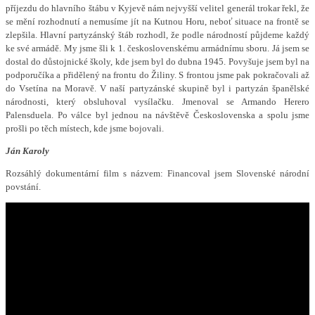
příjezdu do hlavního štábu v Kyjevě nám nejvyšší velitel generál trokar řekl, že
se mění rozhodnutí a nemusíme jít na Kutnou Horu, neboť situace na frontě se
zlepšila. Hlavní partyzánský štáb rozhodl, že podle národností půjdeme každý
ke své armádě. My jsme šli k 1. československému armádnímu sboru. Já jsem se
dostal do důstojnické školy, kde jsem byl do dubna 1945. Povyšuje jsem byl na
podporučíka a přidělený na frontu do Žiliny. S frontou jsme pak pokračovali až
do Vsetína na Moravě. V naší partyzánské skupině byl i partyzán španělské
národnosti, který obsluhoval vysílačku. Jmenoval se Armando Herero
Palensduela. Po válce byl jednou na návštěvě Československa a spolu jsme
prošli po těch místech, kde jsme bojovali.
Ján Karoly
Rozsáhlý dokumentární film s názvem: Financoval jsem Slovenské národní
povstání.