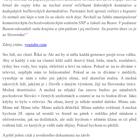
hrnul do vojny lebo sa nechal zviesť rečičkami židovských komisárov a
kadejakých boľševických darmožráčov. Partizáni boli sprostí roľníci z kopaníc
čo nemali ani šajn o tom čo sa okolo nich deje. Nechali sa ľahko zmanipulovať
komunistickým čechoslovakistickým vedením SNP a čakali na Rusov. V podstate
Rusom odovzdali našu krajinu a tým pádom i jej zničenie. Sa pozrite dnes co je
zo Slovenska!
"
Zdroj citátu:
youtube.com
Sto lidí, sto chutí. Říká se. Ale asi by si měla každá generace projít svou válku.
Aby si každý z nás na vlastní kůži zažil dusivý hlad, bídu, strach, zoufalství,
týdny bez vody, bez tepla, oblečení a krví na rukou. Pokud se na to díváme v
televizi, nepřijde nám to hrůzostrašné. Pokud se na to díváme v médiích,
vynořuje se nám z toho jen jakýsi obraz, než skutečná realita. A možná
takových lidí, jakými je i člověk s daným výrokem, žijí na Slovensku tisíce.
Možná desetitisíce. A možná za nějaký čas znovu budou po náměstích
pochodovat Slováci v černých uniformách a ostatní se na to budou dívat. Jako
kdyby to bylo v televizi. Na obraz, který je někde strašně daleko. Mimo nás.
Mimo mě. Mimo tebe. Mimo našich dědečků. Mimo našeho svědomí. A možná
bychom 29. srpna už nestáli ve frontě na párek v rohlíku před stánkem s
občerstvením, jak na dožínkách, ale stáli bychom v němém úžasu se ctí před
tvářemi lidí, ve kterých je vidět naše dějiny. Pokud bychom to přežili.
A ještě jeden citát z uvedeného dokumentu na závěr