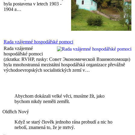
byla postavena v letech 1903 -
1904 a…
Rada vzájemné hospodářské pomoci
Rada vzájemné
hospodářské pomoci
(zkratka: RVHP, rusky: Совет Экономической Взаимопомощи)
byla mnohostranná mezistátní hospodářská organizace převážně
východoevropských socialistických zemí v…
Abychom dokázali velké věci, musíme žít, jako
bychom nikdy neměli zemřít.
Oldřich Nový
Když se starý člověk jednoho rána probudí a nic ho
nebolí, znamená to, že je mrtvý.