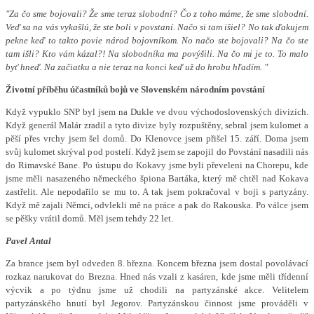
"Za čo sme bojovali? Že sme teraz slobodní? Čo z toho máme, že sme slobodní.
Veď sa na vás vykašlú, že ste boli v povstaní. Načo si tam išiel? No tak ďakujem
pekne keď to takto povie národ bojovníkom. No načo ste bojovali? Na čo ste
tam išli? Kto vám kázal?! Na slobodníka ma povýšili. Na čo mi je to. To malo
byť hneď. Na začiatku a nie teraz na konci keď už do hrobu hľadím. "
Životní příběhu účastníků bojů ve Slovenském národním povstání
Když vypuklo SNP byl jsem na Dukle ve dvou východoslovenských divizích.
Když generál Malár zradil a tyto divize byly rozpuštěny, sebral jsem kulomet a
pěší přes vrchy jsem šel domů. Do Klenovce jsem přišel 15. září. Doma jsem
svůj kulomet skrýval pod postelí. Když jsem se zapojil do Povstání nasadili nás
do Rimavské Bane. Po ústupu do Kokavy jsme byli převeleni na Chorepu, kde
jsme měli nasazeného německého špiona Bartáka, který mě chtěl nad Kokava
zastřelit. Ale nepodařilo se mu to. A tak jsem pokračoval v boji s partyzány.
Když mě zajali Němci, odvlekli mě na práce a pak do Rakouska. Po válce jsem
se pěšky vrátil domů. Měl jsem tehdy 22 let.
Pavel Antal
Za brance jsem byl odveden 8. března. Koncem března jsem dostal povolávací
rozkaz narukovat do Brezna. Hned nás vzali z kasáren, kde jsme měli třídenní
výcvik a po týdnu jsme už chodili na partyzánské akce. Velitelem
partyzánského hnutí byl Jegorov. Partyzánskou činnost jsme prováděli v