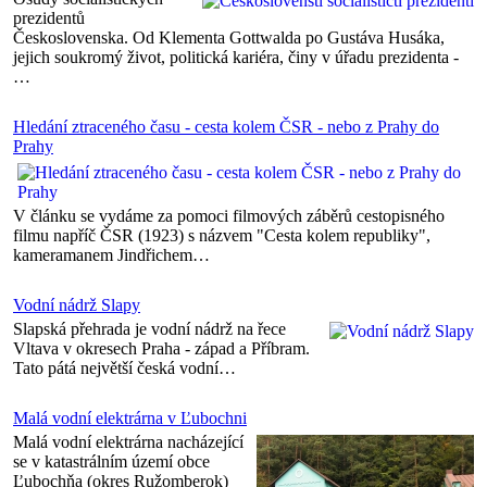
prezidentů
Československa. Od Klementa Gottwalda po Gustáva Husáka,
jejich soukromý život, politická kariéra, činy v úřadu prezidenta -
…
Hledání ztraceného času - cesta kolem ČSR - nebo z Prahy do
Prahy
V článku se vydáme za pomoci filmových záběrů cestopisného
filmu napříč ČSR (1923) s názvem "Cesta kolem republiky",
kameramanem Jindřichem…
Vodní nádrž Slapy
Slapská přehrada je vodní nádrž na řece
Vltava v okresech Praha - západ a Příbram.
Tato pátá největší česká vodní…
Malá vodní elektrárna v Ľubochni
Malá vodní elektrárna nacházející
se v katastrálním území obce
Ľubochňa (okres Ružomberok)