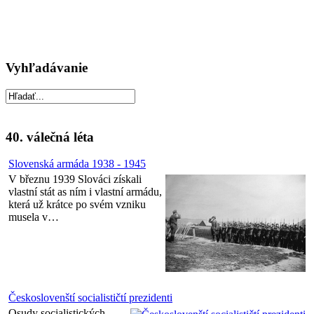
Vyhľadávanie
40. válečná léta
Slovenská armáda 1938 - 1945
V březnu 1939 Slováci získali
vlastní stát as ním i vlastní armádu,
která už krátce po svém vzniku
musela v…
Českoslovenští socialističtí prezidenti
Osudy socialistických