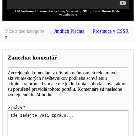
Odchádzanie Dokumentárny film, Slovensko, 2013 , Réžia:Dušan Hudec
youtube.com
Více z této kategorie:
« Jindřich Plachta
Prostituce v ČSSR
»
Zanechat komentář
Zverejnenie komentára z dôvodu neúnosných reklamných
aktivít niektorých návštevníkov podlieha schváleniu
administrátorom. Tým ale nie je dotknutá sloboda slova, ak nie
sú porušené pravidlá tohoto portálu. Komentáre sú následne
zverejnené do 24 hodín.
Zpráva *