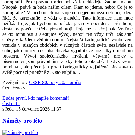
kartografii. Pro správnou orientaci však nehledejte žádnou mapu.
Naopak, právě ta bude naším cílem. Kam to jdeme, nebo: Co je to
kartografie? V učebnicích nalistujeme nejjednodušší definici, která
říká, že kartografie je věda o mapách. Tato informace nám moc
neříká. To je, jak bychom na otázku jak se v noci dostat přes horu,
dostali odpověď je třeba přes ni projít. Pojďme na věc jinak. Vraťme
se do minulosti a sledujme vývoj, neboť ten vždy určil základní
směry v každém vědním oboru. Nejstarší kartografická vyobrazení
vznikla v různých obdobích v různých částech světa nezávisle na
sobě, jako přirozená snaha člověka vyjádřit své poznatky o okolním
prostoru. Vývoj společenského myšlení, výtvarný projev a
písemnictví jsou průvodními znaky tohoto období. I když velmi
primitivní, ale přece jen první kartograficky vyjádřená představa o
světě pochází přibližně z 5. století př.n. l.
Zveřejněno v
ČSSR 80. roky 20. storočia
Označeno v
Buďte první, kdo napíše komentář!
Číst dál...
středa, 15 červenec 2026 11:37
Náměty pro léto