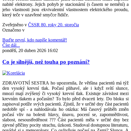
nabité elektrony. Jejich pohyb je stacionární (s časem se nemění) a
jeho vlastnosti jsou ekvivalentní vlastnostem elektrického proudu,
který teče v uzavřené smyčce řidiče.
Zveřejněno v
ČSSR 80. roky 20. storočia
Označeno v
Buďte první, kdo napíše komentář!
Číst dál...
pondělí, 20 duben 2026 16:02
Co je silnější, než touha po poznání?
ZDRAVOTNÍ SESTRA ho upozornila, že většina pacientů má týž
den vysoký krevní tlak. Počasí plihavé, ale i když svítí slunce,
mnozí mají zvýšený či vysoký krevní tlak. Existuje závislost mezi
krevním tlakem a počasím? To bylo před dvaceti lety. Do bloku si
zapisoval potíže svých pacientů. Zjistil, že v určité dny část pacientů
nedobře spí - a nahlodávala ho otázka: Má časový průběh změn
počasí vliv na bolesti hlavy, únavu, pocení se, zapomnětlivost,
slabost, nesoustředěnost ??? Část pacientů měla v určité dny bez
zjevné příčiny pocity strachu, úzkosti. Studoval dostupnou literaturu,
povídal si s meteorology. Co ovlivňuje počasí na Zemi? Slunce. A