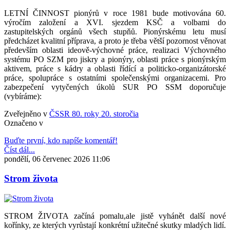
LETNÍ ČINNOST pionýrů v roce 1981 bude motivována 60.
výročím založení a XVI. sjezdem KSČ a volbami do
zastupitelských orgánů všech stupňů. Pionýrskému letu musí
předcházet kvalitní příprava, a proto je třeba větší pozornost věnovat
především oblasti ideově-výchovné práce, realizaci Výchovného
systému PO SZM pro jiskry a pionýry, oblasti práce s pionýrským
aktivem, práce s kádry a oblasti řídící a politicko-organizátorské
práce, spolupráce s ostatními společenskými organizacemi. Pro
zabezpečení vytyčených úkolů SUR PO SSM doporučuje
(vybíráme):
Zveřejněno v
ČSSR 80. roky 20. storočia
Označeno v
Buďte první, kdo napíše komentář!
Číst dál...
pondělí, 06 červenec 2026 11:06
Strom života
STROM ŽIVOTA začíná pomalu,ale jistě vyhánět další nové
kořínky, ze kterých vyrůstají konkrétní užitečné skutky mladých lidí.