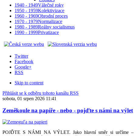
1940 - 1949
Válečné roky
1950 - 1959
Kolektivizace
1960 - 1969
Obrodní proces
1970 - 1979
Normalizace
1980 - 1989
Reálny socialismus
1990 - 1999
Privatizace
Twitter
Facebook
Google+
RSS
Skip to content
Přihlásit se k odběru tohoto kanálu RSS
sobota, 01 srpen 2026 11:41
Zeměkoule na papíře - nebo - pojďte s námi na výlet
POJĎTE S NÁMI NA VÝLET. Jako hlavní směr si určíme –