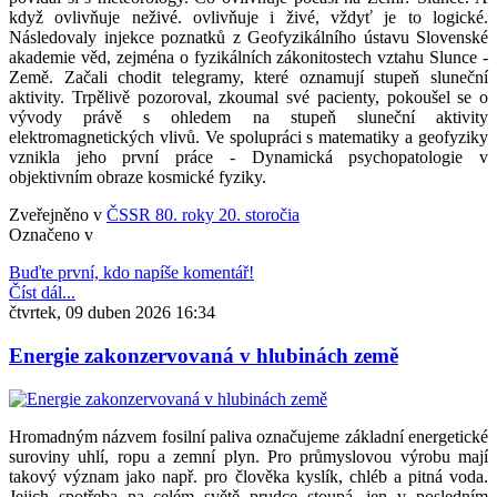
když ovlivňuje neživé. ovlivňuje i živé, vždyť je to logické.
Následovaly injekce poznatků z Geofyzikálního ústavu Slovenské
akademie věd, zejména o fyzikálních zákonitostech vztahu Slunce -
Země. Začali chodit telegramy, které oznamují stupeň sluneční
aktivity. Trpělivě pozoroval, zkoumal své pacienty, pokoušel se o
vývody právě s ohledem na stupeň sluneční aktivity
elektromagnetických vlivů. Ve spolupráci s matematiky a geofyziky
vznikla jeho první práce - Dynamická psychopatologie v
objektivním obraze kosmické fyziky.
Zveřejněno v
ČSSR 80. roky 20. storočia
Označeno v
Buďte první, kdo napíše komentář!
Číst dál...
čtvrtek, 09 duben 2026 16:34
Energie zakonzervovaná v hlubinách země
Hromadným názvem fosilní paliva označujeme základní energetické
suroviny uhlí, ropu a zemní plyn. Pro průmyslovou výrobu mají
takový význam jako např. pro člověka kyslík, chléb a pitná voda.
Jejich spotřeba na celém světě prudce stoupá, jen v posledním