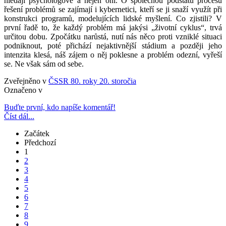
hledají psychologové a nejen oni. O společnou podstatu procesu
řešení problémů se zajímají i kybernetici, kteří se ji snaží využít při
konstrukci programů, modelujících lidské myšlení. Co zjistili? V
první řadě to, že každý problém má jakýsi „životní cyklus“, trvá
určitou dobu. Zpočátku narůstá, nutí nás něco proti vzniklé situaci
podniknout, poté přichází nejaktivnější stádium a později jeho
intenzita klesá, náš zájem o něj poklesne a problém odezní, vyřeší
se. Ne však sám od sebe.
Zveřejněno v
ČSSR 80. roky 20. storočia
Označeno v
Buďte první, kdo napíše komentář!
Číst dál...
Začátek
Předchozí
1
2
3
4
5
6
7
8
9