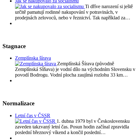
Jak se nakupovalo za socialismu
Ti dříve narození si ještě
určitě pamatují rodinné nakupování v potravinách, v
prodejnách zelovoců, nebo v řeznictví. Tak například za…
Stagnace
Zemplínska šírava
Zemplínská Šírava (původně
Zemplínská Sĺňava) je vodní dílo na východním Slovensku v
povodí Bodrogu. Vodní plocha zaujímá rozlohu 33 km…
Normalizace
Letní čas v ČSSR
1. dubna 1979 byl v Československu
zaveden takzvaný letní čas. Posun hodin začínal zpravidla
poslední březnový víkend a končil poslední…