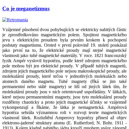
Co je meganetizmus
Vzájemné působení dvou pohybujících se elektricky nabitých částic
je zprostředkováno magnetickým polem. Spojitost magnetického
jevu s elektrickým proudem byla prvním krokem k pochopení
podstaty magnetismu. Orsted v první polovině 19. století poukázal
jako první na to, že elektrické proudy mají stejné magnetické
vlastnosti jako tuhé magnetické materiály. V roce. 1821 francouzský
fyzik Ampér vyslovil hypotézu, podle které zdrojem magnetického
pole mohou být jen elektrické proudy. V případě tuhých magnetů,
zdrojem jejich magnetického pole nejsou makroskopické proudy, ale
molekulární proudy, které tečou v jednotlivých molekulách nebo
atomech daného magnetu. Tuhé magnety (říká se jim také
permanentní nebo stálé magnety) se liší od jiných látek tím, že
molekulární proudy jsou v nich orientovaně uspořádány. V látkách,
které nejsou permanentními magnety, jsou tyto molekulární proudy
rozděleny chaoticky a proto jejich magnetické účinky se vzájemně
vykompenzují a říkáme, že látka je nemagnetická. Ampérová
hypotéza sehrála významnou roli v rozvoji teorie magnetických
vlastností látek. Rozluštění Amperovy hypotézy přinesl až objev
elektrono-jaderné struktury atomu (E. Rutherford, N. Bohr. 1911 -
1913). Kolem kladně nabitého jádra krouží mnohem snáze záporně