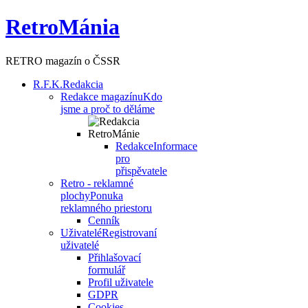
RetroMánia
RETRO magazín o ČSSR
R.F.K.
Redakcia
Redakce magazínu
Kdo
jsme a proč to děláme
Redakce
Informace
pro
přispěvatele
Retro - reklamné
plochy
Ponuka
reklamného priestoru
Cenník
Uživatelé
Registrovaní
uživatelé
Přihlašovací
formulář
Profil uživatele
GDPR
Cookies