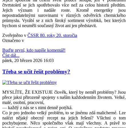
čtvrtstoletí se jich spotřebovalo více než za celou historii předtím.
Jejich význam i nadále roste. Kromě energetiky jsou
nepostradatelnými surovinami v různých odvětvích chemického
průmyslu. Vyrábí se z nich široký sortiment výrobků, bez kterých
bychom si neuměli současný život ani jen představit.
Zveřejněno v
ČSSR 80. roky 20. storočia
Označeno v
Buďte první, kdo napíše komentář!
Číst dál...
pátek, 20 březen 2026 16:03
Třeba se učit řešit problémy?
MYSLÍTE, ŽE EXISTUJE člověk, který by neměl problémy? Jsou
přece jaksi přirozeně spojeny s naším každodenním životem. Velké,
malé, osobní, pracovní,
— každý z nás se s nimi denně potýká.
Co je pro jednoho velký problém, to se jinému zdá malicherné. Lze
nalézt nějaký obecný recept na jejich řešení? Všichni o tom
pochybujeme. Něco společného však mají všechny. A právě to