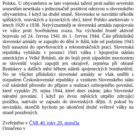
Polsku. U obyvatelstva se tato vojenská tažení proti našim severním
sousedům nesetkala s jednoznačně pozitivní odezvou u slovenského
obyvatelstva. I když na druhé straně, Slovensku se navrátilo několik
spišských, oravských a kysuckých obcí, které Polsko anektovalo v
letech 1920 a 1938. Nejvýznamněji se slovenská armáda zapojovala
ve válce proti Sovětskému svazu. Na východní frontě aktivně
bojovala od 24. června 1941 do 1. června 1944. Část příslušníků
slovenské armády se zapojilo do dění iv Itálii, kde od podzimu 1943
byli nasazeni do opevňovacích a rekonstrukčních prací. Slovenská
republika vyhlásila v prosinci 1941 válku i Spojeným státům
americkým a Velké Británii, ale do bojů proti západním mocnostem
se slovenští vojáci zapojili jen okrajově, zejména při obraně
Bratislavy a dalších měst během náletů spojeneckých bombardérů.
No ne všichni příslušníci slovenské armády se však smířili s
rozpadem Československé republiky a vznikem Slovenského státu
což následně přerostlo do příprav a realizaci ozbrojeného povstání,
které vypuklo 29. srpna 1944, které dnes známe, jako Slovenské
národní povstání. I když po dvou měsících utrpělo zdrcující
porážku, natrvalo se zapsalo do slovenských dějin. A pokud by
nevzniklo, skončili bychom po ukončení druhé světové války na
straně poražených.
Zveřejněno v
ČSR 40. roky 20. storočia
Označeno v