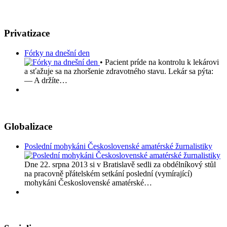
Privatizace
Fórky na dnešní den
• Pacient príde na kontrolu k lekárovi
a sťažuje sa na zhoršenie zdravotného stavu. Lekár sa pýta:
— A držíte…
Globalizace
Poslední mohykáni Československé amatérské žurnalistiky
Dne 22. srpna 2013 si v Bratislavě sedli za obdélníkový stůl
na pracovně přátelském setkání poslední (vymírající)
mohykáni Československé amatérské…