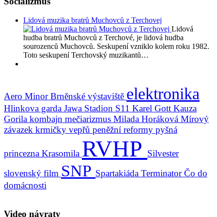
Socializmus
Lidová muzika bratrů Muchovců z Terchovej
Lidová
hudba bratrů Muchovců z Terchové, je lidová hudba
sourozenců Muchovců. Seskupení vzniklo kolem roku 1982.
Toto seskupení Terchovský muzikantů…
elektronika
Aero Minor
Brněnské výstaviště
Hlinkova garda
Jawa Stadion S11
Karel Gott
Kauza
Gorila
kombajn
mečiarizmus
Milada Horáková
Mírový
závazek krmičky vepřů
peněžní reformy
pyšná
RVHP
princezna Krasomila
Silvester
SNP
slovenský film
Spartakiáda
Terminator
Čo do
domácnosti
Video návraty