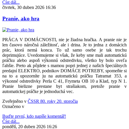
Číst dál...
čtvrtek, 30 duben 2026 16:36
Pranie, ako hra
PRÁCA V DOMÁCNOSTI, nie je žiadna hračka. A pranie nie je
len časovo náročná záležitosť, ale i drina. Je to jedna z domácich
prác, ktorá nemá konca. To už samo osebe je tak trochu
deprimujúce. Uvedomujeme si však, že keby sme mali automatickú
práčku alebo aspoň výkonnú odstredivku, všetko by bolo oveľa
ľahšie. Preto ak pôjdete s mamou popri jednej z našich špeciálnych
predajní ELEKTRO, podnikov DOMÁCE POTREBY, spomeňte si
na to a upozorníte ju na automatickú práčku Tatramat 353, a
výkonné odstredivky Perla C 41, Frymeta OB 10 a Klad, typ N 1.
Pranie bielizne prestane byt strašiakom, pretože pranie v
automatickej práčke je jednoduchá vec.
Zveřejněno v
ČSSR 80. roky 20. storočia
Označeno v
Buďte první, kdo napíše komentář!
Číst dál...
pondělí, 20 duben 2026 16:26