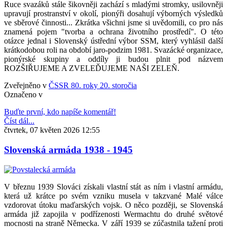
Ruce svazáků stále šikovněji zachází s mladými stromky, usilovněji
upravují prostranství v okolí, pionýři dosahují výborných výsledků
ve sběrové činnosti... Zkrátka všichni jsme si uvědomili, co pro nás
znamená pojem "tvorba a ochrana životního prostředí". O této
otázce jednal i Slovenský ústřední výbor SSM, který vyhlásil další
krátkodobou roli na období jaro-podzim 1981. Svazácké organizace,
pionýrské skupiny a oddíly ji budou plnit pod názvem
ROZŠIŘUJEME A ZVELEĎUJEME NAŠI ZELEŇ.
Zveřejněno v
ČSSR 80. roky 20. storočia
Označeno v
Buďte první, kdo napíše komentář!
Číst dál...
čtvrtek, 07 květen 2026 12:55
Slovenská armáda 1938 - 1945
V březnu 1939 Slováci získali vlastní stát as ním i vlastní armádu,
která už krátce po svém vzniku musela v takzvané Malé válce
vzdorovat útoku maďarských vojsk. O něco později, se Slovenská
armáda již zapojila v podřízenosti Wermachtu do druhé světové
mocnosti na straně Německa. V září 1939 se zúčastnila tažení proti