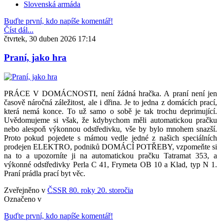
Slovenská armáda
Buďte první, kdo napíše komentář!
Číst dál...
čtvrtek, 30 duben 2026 17:14
Praní, jako hra
PRÁCE V DOMÁCNOSTI, není žádná hračka. A praní není jen
časově náročná záležitost, ale i dřina. Je to jedna z domácích prací,
která nemá konce. To už samo o sobě je tak trochu deprimující.
Uvědomujeme si však, že kdybychom měli automatickou pračku
nebo alespoň výkonnou odstředivku, vše by bylo mnohem snazší.
Proto pokud pojedete s mámou vedle jedné z našich speciálních
prodejen ELEKTRO, podniků DOMÁCÍ POTŘEBY, vzpomeňte si
na to a upozorníte ji na automatickou pračku Tatramat 353, a
výkonné odstředivky Perla C 41, Frymeta OB 10 a Klad, typ N 1.
Praní prádla prací byt věc.
Zveřejněno v
ČSSR 80. roky 20. storočia
Označeno v
Buďte první, kdo napíše komentář!