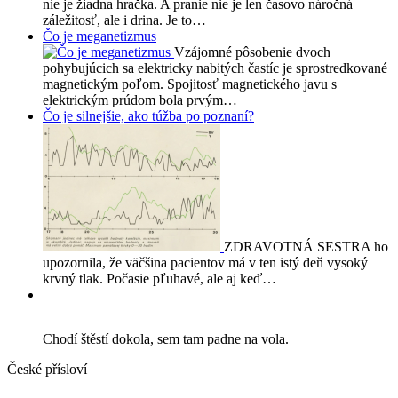
nie je žiadna hračka. A pranie nie je len časovo náročná
záležitosť, ale i drina. Je to…
Čo je meganetizmus
Vzájomné pôsobenie dvoch
pohybujúcich sa elektricky nabitých častíc je sprostredkované
magnetickým poľom. Spojitosť magnetického javu s
elektrickým prúdom bola prvým…
Čo je silnejšie, ako túžba po poznaní?
ZDRAVOTNÁ SESTRA ho
upozornila, že väčšina pacientov má v ten istý deň vysoký
krvný tlak. Počasie pľuhavé, ale aj keď…
Chodí štěstí dokola, sem tam padne na vola.
České přísloví