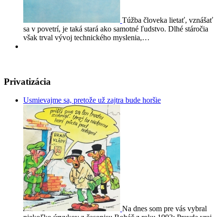
Túžba človeka lietať, vznášať
sa v povetrí, je taká stará ako samotné ľudstvo. Dlhé stáročia
však trval vývoj technického myslenia,…
Privatizácia
Usmievajme sa, pretože už zajtra bude horšie
Na dnes som pre vás vybral