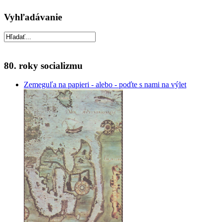
Vyhľadávanie
80. roky socializmu
Zemeguľa na papieri - alebo - poďte s nami na výlet