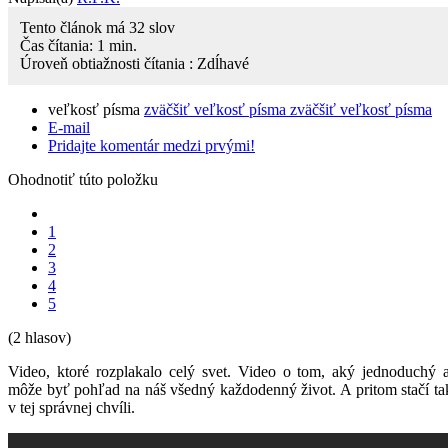
Tento článok má
32
slov
Čas čítania:
1
min.
Úroveň obtiažnosti čítania :
Zdĺhavé
veľkosť písma
zväčšiť veľkosť písma
zväčšiť veľkosť písma
E-mail
Pridajte komentár medzi prvými!
Ohodnotiť túto položku
1
2
3
4
5
(2 hlasov)
Video, ktoré rozplakalo celý svet. Video o tom, aký jednoduchý
môže byť pohľad na náš všedný každodenný život. A pritom stačí tak
v tej správnej chvíli.