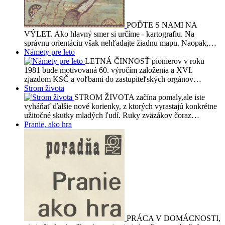
POĎTE S NAMI NA
VÝLET. Ako hlavný smer si určíme - kartografiu. Na
správnu orientáciu však nehľadajte žiadnu mapu. Naopak,…
Námety pre leto
LETNÁ ČINNOSŤ pionierov v roku
1981 bude motivovaná 60. výročím založenia a XVI.
zjazdom KSČ a voľbami do zastupiteľských orgánov…
Strom života
STROM ŽIVOTA začína pomaly,ale iste
vyháňať ďalšie nové korienky, z ktorých vyrastajú konkrétne
užitočné skutky mladých ľudí. Ruky zväzákov čoraz…
Pranie, ako hra
PRÁCA V DOMÁCNOSTI,