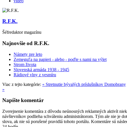
video
R.F.K.
Šéfredaktor magazínu
Najnovšie od R.F.K.
Námety pre leto
Zemeguľa na papieri - alebo - poďte s nami na výlet
Strom života
Slovenská armáda 1938 - 1945
Rádiové vlny z vesmíru
Viac z tejto kategórie:
« Stretnutie bývalých príslušníkov Domobrany
»
Napíšte komentár
Zverejnenie komentára z dôvodu neúnosných reklamných aktivít niek
návštevníkov podlieha schváleniu administrátorom. Tým ale nie je do
slova, ak nie sú porušené pravidlá tohoto portálu. Komentáre sú násl
24 hodín.