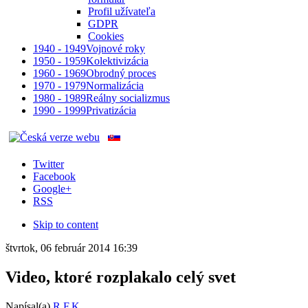
Profil užívateľa
GDPR
Cookies
1940 - 1949
Vojnové roky
1950 - 1959
Kolektivizácia
1960 - 1969
Obrodný proces
1970 - 1979
Normalizácia
1980 - 1989
Reálny socializmus
1990 - 1999
Privatizácia
Twitter
Facebook
Google+
RSS
Skip to content
štvrtok, 06 február 2014 16:39
Video, ktoré rozplakalo celý svet
Napísal(a)
R.F.K.