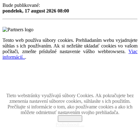
Bude publikované:
pondelok, 17 august 2026 08:00
Tento web používa súbory cookies. Prehliadaním webu vyjadrujete
súhlas s ich používaním. Ak si neželáte ukladať cookies vo vašom
počítači, zmeňte príslušné nastavenie vášho webbrowsera.
Viac
informácií..
.
Magazín retro spomienok so širokým časovým tématickým obsahom z obdobia bývalého
Československa.
Retromania 2010 - 2026. Všetky zobrazené ochranné známky, fotografie a informácie sú
majetkom ich oprávnených vlastnikov.
Tento projekt zrealizovalo
holdysoftware.sk
Tieto webstránky využívajú súbory Cookies. Ak pokračujete bez
zmenenia nastavení súborov cookies, súhlasíte s ich použitím.
Prečítajte si informácie o tom, ako používame cookies a ako ich
môžete odmietnuť nastavením svojho prehliadača.
Rozumiem
Podrobnosti ...