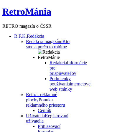
RetroMánia
RETRO magazín o ČSSR
R.F.K.
Redakcia
Redakcia magazínu
Kto
sme a prečo to robíme
Redakcia
Informácie
pre
prispievateľov
Podmienky
používania
internetovej
web stránky
Retro - reklamné
plochy
Ponuka
reklamného priestoru
Cenník
Užívatelia
Registrovaní
užívatelia
Prihlasovací
formulár