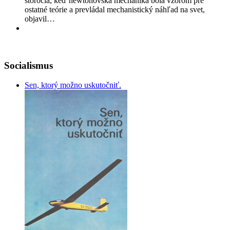
storočia, keď newtonovská mechanika bola vzorom pre
ostatné teórie a prevládal mechanistický náhľad na svet,
objavil…
Socialismus
Sen, ktorý možno uskutočniť.