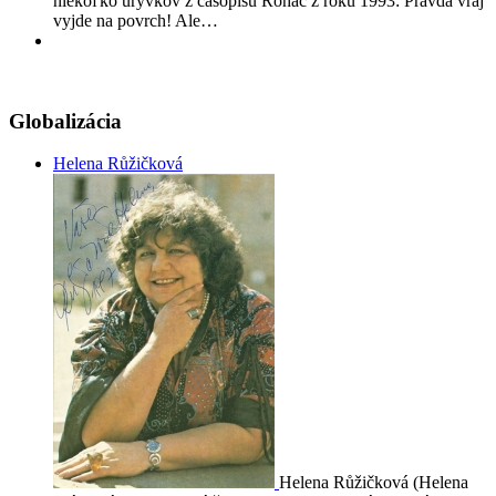
niekoľko úryvkov z časopisu Roháč z roku 1993: Pravda vraj
vyjde na povrch! Ale…
Globalizácia
Helena Růžičková
Helena Růžičková (Helena