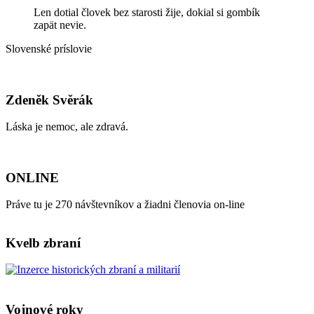
Len dotial človek bez starosti žije, dokial si gombík
zapät nevie.
Slovenské príslovie
Zdeněk Svěrák
Láska je nemoc, ale zdravá.
ONLINE
Práve tu je 270 návštevníkov a žiadni členovia on-line
Kvelb zbraní
Vojnové roky