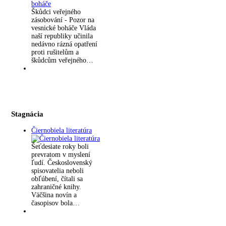
Škůdci veřejného
zásobování - Pozor na
vesnické boháče Vláda
naší republiky učinila
nedávno rázná opatření
proti rušitelům a
škůdcům veřejného…
Stagnácia
Čiernobiela literatúra
Šeťdesiate roky boli
prevratom v myslení
ľudí. Československý
spisovatelia neboli
obľúbení, čítali sa
zahraničné knihy.
Väčšina novín a
časopisov bola…