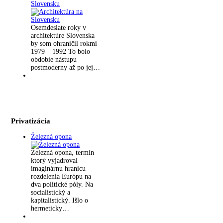
Slovensku
Osemdesiate roky v
architektúre Slovenska
by som ohraničil rokmi
1979 – 1992 To bolo
obdobie nástupu
postmoderny až po jej…
Privatizácia
Železná opona
Železná opona, termín
ktorý vyjadroval
imaginárnu hranicu
rozdelenia Európu na
dva politické póly. Na
socialistický a
kapitalistický. Išlo o
hermeticky…