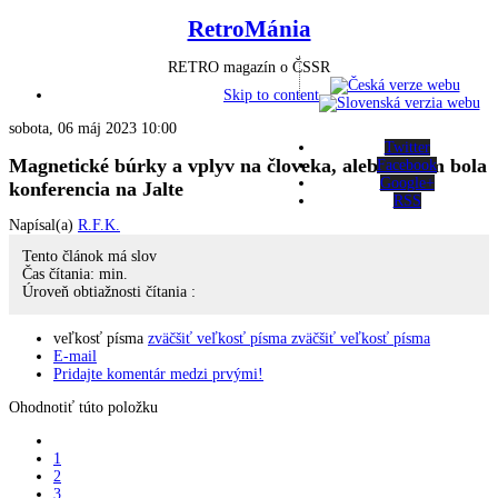
RetroMánia
RETRO magazín o ČSSR
Skip to content
sobota, 06 máj 2023 10:00
Twitter
Magnetické búrky a vplyv na človeka, alebo o čom bola
Facebook
Google+
konferencia na Jalte
RSS
Napísal(a)
R.F.K.
Tento článok má
slov
Čas čítania:
min.
Úroveň obtiažnosti čítania :
veľkosť písma
zväčšiť veľkosť písma
zväčšiť veľkosť písma
E-mail
Pridajte komentár medzi prvými!
Ohodnotiť túto položku
1
2
3