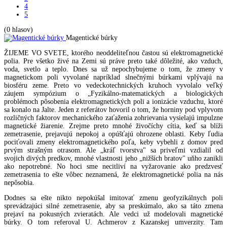
4
5
(0 hlasov)
Magentické búrky
ŽIJEME VO SVETE, ktorého neoddeliteľnou častou sú elektromagnetické
polia. Pre všetko živé na Zemi sú práve preto také dôležité, ako vzduch,
voda, svetlo a teplo. Dnes sa už nepochybujeme o tom, že zmeny v
magnetickom poli vyvolané napríklad slnečnými búrkami vplývajú na
biosféru zeme. Preto vo vedeckotechnických kruhoch vyvolalo veľký
záujem sympózium o „Fyzikálno-matematických a biologických
problémoch pôsobenia elektromagnetických poli a ionizácie vzduchu, ktoré
sa konalo na Jalte. Jeden z referátov hovoril o tom, že horniny pod vplyvom
rozličných faktorov mechanického zaťaženia zohrievania vysielajú impulzne
magnetické žiarenie. Zrejme preto mnohé živočíchy cítia, keď sa blíži
zemetrasenie, prejavujú nepokoj a opúšťajú ohrozene oblasti. Keby ľudia
pociťovali zmeny elektromagnetického poľa, keby vybehli z domov pred
prvým strašným otrasom. Ale „kráľ tvorstva" sa priveľmi vzdialil od
svojich divých predkov, mnohé vlastnosti jeho „nižších bratov" uňho zanikli
ako nepotrebné. No hoci sme necitliví na vyžarovanie ako predzvesť
zemetrasenia to ešte vôbec neznamená, že elektromagnetické polia na nás
nepôsobia.
Dodnes sa ešte nikto nepokúšal imitovať zmenu geofyzikálnych poli
sprevádzajúci silné zemetrasenie, aby sa preskúmalo, ako sa táto zmena
prejaví na pokusných zvieratách. Ale vedci už modelovali magnetické
búrky. O tom referoval U. Achmerov z Kazanskej umverzity. Tam