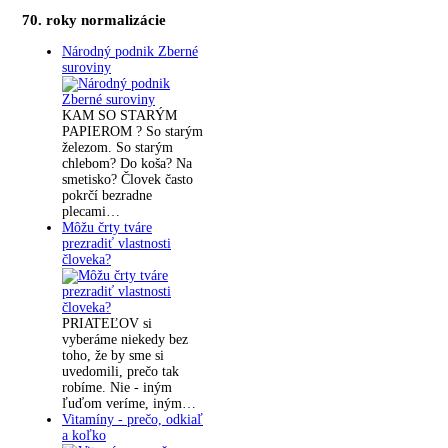
70. roky normalizácie
Národný podnik Zberné
suroviny
KAM SO STARÝM
PAPIEROM ? So starým
železom. So starým
chlebom? Do koša? Na
smetisko? Človek často
pokrčí bezradne
plecami…
Môžu črty tváre
prezradiť vlastnosti
človeka?
PRIATEĽOV si
vyberáme niekedy bez
toho, že by sme si
uvedomili, prečo tak
robíme. Nie - iným
ľuďom veríme, iným…
Vitamíny - prečo, odkiaľ
a koľko