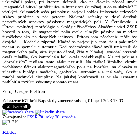
uskutočnili pokus, pri ktorom skúmali, ako na človeka pôsobí umelá
„magnetická búrka" približujúca sa intenzitou skutočnej. A čo sa ukázalo? U
všetkých skúmaných osôb pri pokuse prejavil pokles frekvencie srdcových
sťahov približne o päť percent. Niektoré referáty sa dosť dotýkali
nezvyčajných aspektov pôsobenia magnetických poli. V. Černilovskij z
Ústavu evolučnej morfológie a ekológie živočíchov Akadémie vied ZSSR
hovoril o tom, že magnetické polia oveľa silnejšie pôsobia na mláďatá
živočíchov ako na dospelých jedincov. Pritom toto pôsobenie môže byt
dvojaké — kladné a záporné. Kladné sa prejavuje v tom, že u pokusných
zvierat sa spomaľuje starnutie. Keď sedemdesiat-dňové myši umiestnili do
magnetického poľa, ešte štyristo dňové, čiže v hlbokej „starobe" vyzerali
oveľa mladšie, ako kontrolné a boli oveľa pohyblivejšie. Ale pri pokuse s
„dospelejším" myšiam tento efekt nezistili. Na riešení širokého okruhu
problémov účinku elektromagnetického poľa na biosféru, na človeka sa
zúčastňuje biológia medicína, geofyzika, astronómia a iné vedy, ako aj
mnohé technické disciplíny. Na jaltskej konferencii sa prijalo uznesenie
prehĺbiť a rozšíriť výskumy v tomto smere.
Zdroj: Časopis Elektrón
Zobrazené
672
krát
Naposledy zmenené sobota, 01 apríl 2023 13:03
Zverejnené v
ČSSR 70. roky 20. storočia
R.F.K.