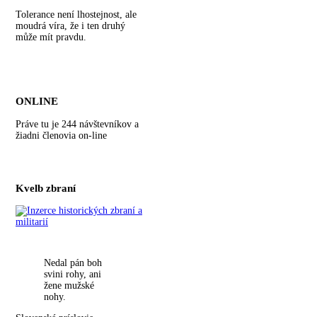
Tolerance není lhostejnost, ale
moudrá víra, že i ten druhý
může mít pravdu.
ONLINE
Práve tu je 244 návštevníkov a
žiadni členovia on-line
Kvelb zbraní
Nedal pán boh
svini rohy, ani
žene mužské
nohy.