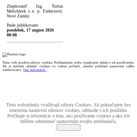
Zlepšovateľ Ing. Štefan
Melichárek z n. p. Elektrosvit,
Nové Zámky.
Bude publikované:
pondelok, 17 august 2026
08:00
Tento web používa súbory cookies. Prehliadaním webu vyjadrujete súhlas s ich používaním.
Ak si neželáte ukladať cookies vo vašom počítači, zmeňte príslušné nastavenie vášho
webbrowsera.
Viac informácií..
.
Magazín retro spomienok so širokým časovým tématickým obsahom z obdobia bývalého
Československa.
Retromania 2010 - 2026. Všetky zobrazené ochranné známky, fotografie a informácie sú
majetkom ich oprávnených vlastnikov.
Tento projekt zrealizovalo
holdysoftware.sk
Tieto webstránky využívajú súbory Cookies. Ak pokračujete bez
zmenenia nastavení súborov cookies, súhlasíte s ich použitím.
Prečítajte si informácie o tom, ako používame cookies a ako ich
môžete odmietnuť nastavením svojho prehliadača.
Rozumiem
Podrobnosti ...