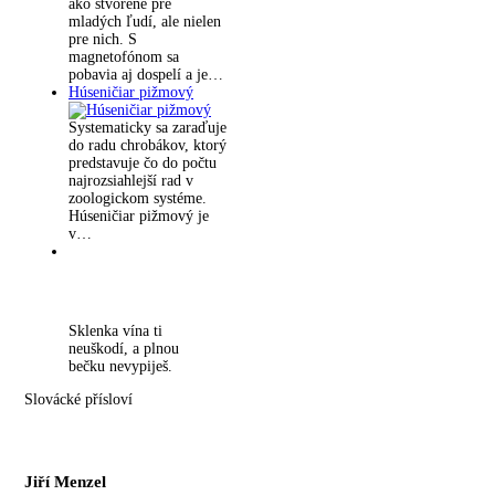
ako stvorené pre
mladých ľudí, ale nielen
pre nich. S
magnetofónom sa
pobavia aj dospelí a je…
Húseničiar pižmový
Systematicky sa zaraďuje
do radu chrobákov, ktorý
predstavuje čo do počtu
najrozsiahlejší rad v
zoologickom systéme.
Húseničiar pižmový je
v…
Sklenka vína ti
neuškodí, a plnou
bečku nevypiješ.
Slovácké přísloví
Jiří Menzel