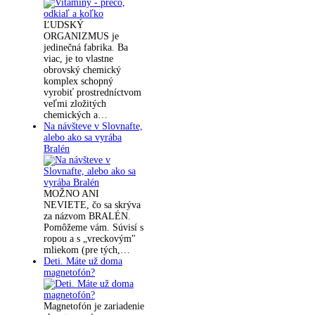
ĽUDSKÝ
ORGANIZMUS je
jedinečná fabrika. Ba
viac, je to vlastne
obrovský chemický
komplex schopný
vyrobiť prostredníctvom
veľmi zložitých
chemických a…
Na návšteve v Slovnafte,
alebo ako sa vyrába
Bralén
MOŽNO ANI
NEVIETE, čo sa skrýva
za názvom BRALÉN.
Pomôžeme vám. Súvisí s
ropou a s „vreckovým"
mliekom (pre tých,…
Deti. Máte už doma
magnetofón?
Magnetofón je zariadenie