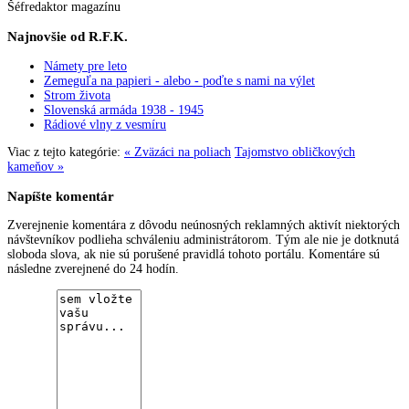
Šéfredaktor magazínu
Najnovšie od R.F.K.
Námety pre leto
Zemeguľa na papieri - alebo - poďte s nami na výlet
Strom života
Slovenská armáda 1938 - 1945
Rádiové vlny z vesmíru
Viac z tejto kategórie:
« Zväzáci na poliach
Tajomstvo obličkových
kameňov »
Napíšte komentár
Zverejnenie komentára z dôvodu neúnosných reklamných aktivít niektorých
návštevníkov podlieha schváleniu administrátorom. Tým ale nie je dotknutá
sloboda slova, ak nie sú porušené pravidlá tohoto portálu. Komentáre sú
následne zverejnené do 24 hodín.