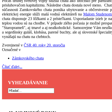
Počas druhej svetovej vojny slúžila chata ako útočisko pre partiz
prisluhovačom kapitalizmu. Následne chata dostala nové meno. Chat
súčasnosti Zamkovského chata ponúka ubytovanie a občerstvenie p
elektrickej energie slúži malá vodná elektráreň na
Malom Studenom
chata disponuje 23 lôžkami a 2 prísteľkami. Usporiadanie izieb je 
teplou vodou sú na chodbe. V prípade zlého počasia je možné presp
"Staroprameň", aj tmavé a aj nealkoholické. Samozrejme Vám neuškodí
a segedínsky guláš, klobása, parené buchty, ale aj slovenské špeciali
vynášajú na chatu na chrbtoch.
Zverejnené v
ČSR 40. roky 20. storočia
Označené v
Zámkovského chata
Čítať ďalej...
VYHĽADÁVANIE