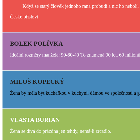
Když se starý člověk jednoho rána probudí a nic ho nebolí,
České přísloví
BOLEK POLÍVKA
Ideální rozměry manžela: 90-60-40 To znamená 90 let, 60 miliónů
MILOŠ KOPECKÝ
Žena by měla být kuchařkou v kuchyni, dámou ve společnosti a gejš
VLASTA BURIAN
Žena se dívá do prázdna jen tehdy, nemá-li zrcadlo.