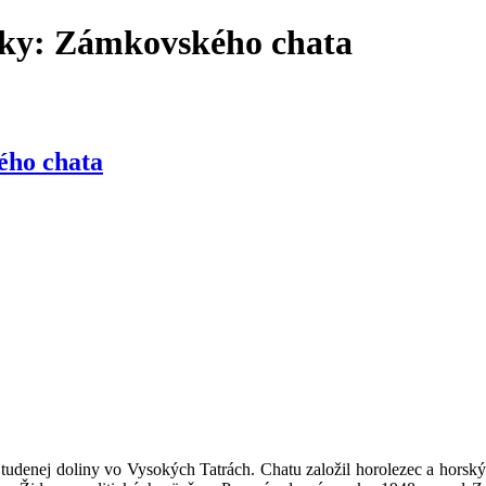
čky: Zámkovského chata
ého chata
 Studenej doliny vo Vysokých Tatrách. Chatu založil horolezec a hors