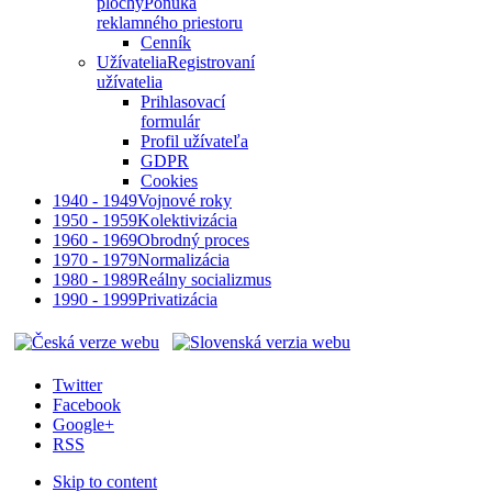
plochy
Ponuka
reklamného priestoru
Cenník
Užívatelia
Registrovaní
užívatelia
Prihlasovací
formulár
Profil užívateľa
GDPR
Cookies
1940 - 1949
Vojnové roky
1950 - 1959
Kolektivizácia
1960 - 1969
Obrodný proces
1970 - 1979
Normalizácia
1980 - 1989
Reálny socializmus
1990 - 1999
Privatizácia
Twitter
Facebook
Google+
RSS
Skip to content