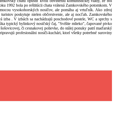
amkovský chatu opustiť kvôli obvineniu komunistickej vlády, že bol
roku 1992 bola po reštitúcii chata vrátená Zamkovského potomkom. V
omocou vysokohorských nosičov, ale pomáha aj vrtuľník. Ako zdroj
 turistov poskytuje nielen občerstvenie, ale aj nocľah. Zamkovského
ová izba . V izbách sa nachádzajú poschodové postele, WC a sprchy s
a typický bylinkový nosičský čaj, "Svištie mlieko", čapované pivko
šošovicovej, či cesnakovej polievke, do stálej ponuky patrí maďarský
ripravujú profesionálni nosiči-kuchári, ktorí všetky potrebné suroviny