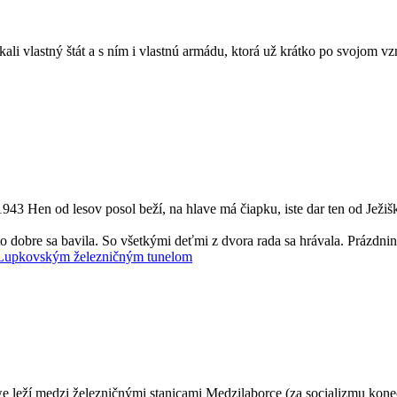
kali vlastný štát a s ním i vlastnú armádu, ktorá už krátko po svojom 
943 Hen od lesov posol beží, na hlave má čiapku, iste dar ten od Ježi
to dobre sa bavila. So všetkými deťmi z dvora rada sa hrávala. Prázdn
 Lupkovským železničným tunelom
e leží medzi železničnými stanicami Medzilaborce (za socializmu ko