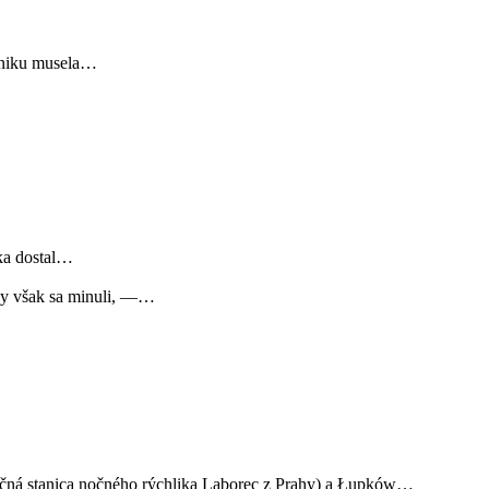
vzniku musela…
ška dostal…
iny však sa minuli, —…
nečná stanica nočného rýchlika Laborec z Prahy) a Łupków…