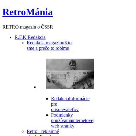
RetroMánia
RETRO magazín o ČSSR
R.F.K.
Redakcia
Redakcia magazínu
Kto
sme a prečo to robíme
Redakcia
Informácie
pre
prispievateľov
Podmienky
používania
internetovej
web stránky
Retro - reklamné