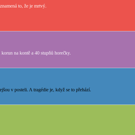
 znamená to, že je mrtvý.
 korun na kontě a 40 stupňů horečky.
ou v posteli. A tragédie je, když se to přehází.