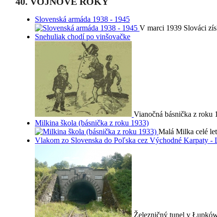
40. VOJNOVÉ ROKY
Slovenská armáda 1938 - 1945
V marci 1939 Slováci zís
Snehuliak chodí po vinšovačke
Vianočná básnička z roku 1
Milkina škola (básnička z roku 1933)
Malá Milka celé le
Vlakom zo Slovenska do Poľska cez Východné Karpaty -
Železničný tunel v Łupków