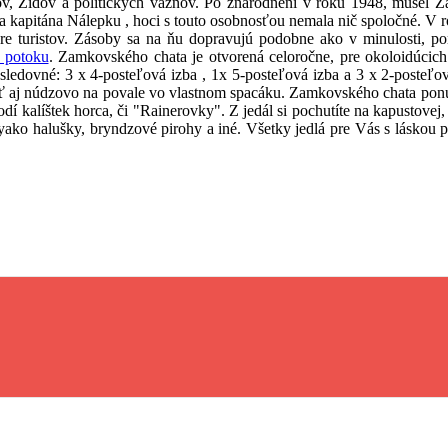
ánov, Židov a politických väzňov. Po znárodnení v roku 1948, musel Z
a kapitána Nálepku , hoci s touto osobnosťou nemala nič spoločné. V 
re turistov. Zásoby sa na ňu dopravujú podobne ako v minulosti, p
 potoku
. Zamkovského chata je otvorená celoročne, pre okoloidúcich
nasledovné: 3 x 4-posteľová izba , 1x 5-posteľová izba a 3 x 2-posteľ
ať aj núdzovo na povale vo vlastnom spacáku. Zamkovského chata ponúk
 kalíštek horca, či "Rainerovky". Z jedál si pochutíte na kapustovej, 
tyako halušky, bryndzové pirohy a iné. Všetky jedlá pre Vás s láskou p