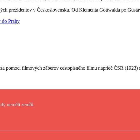
kých prezidentov v Československu. Od Klementa Gottwalda po Gustáva 
y do Prahy
 za pomoci filmových záberov cestopisného filmu naprieč ČSR (1923
dy neměli zemřít.