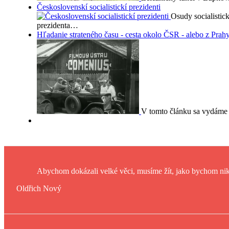
Československí socialistickí prezidenti
Osudy socialistic
prezidenta…
Hľadanie strateného času - cesta okolo ČSR - alebo z Prah
V tomto článku sa vydáme
Abychom dokázali velké věci, musíme žít, jako bychom nik
Oldřich Nový