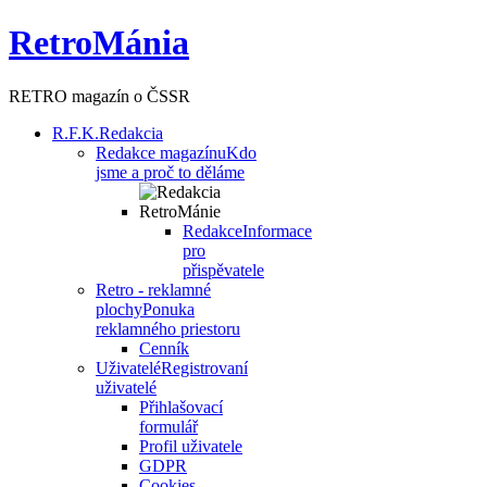
RetroMánia
RETRO magazín o ČSSR
R.F.K.
Redakcia
Redakce magazínu
Kdo
jsme a proč to děláme
Redakce
Informace
pro
přispěvatele
Retro - reklamné
plochy
Ponuka
reklamného priestoru
Cenník
Uživatelé
Registrovaní
uživatelé
Přihlašovací
formulář
Profil uživatele
GDPR
Cookies