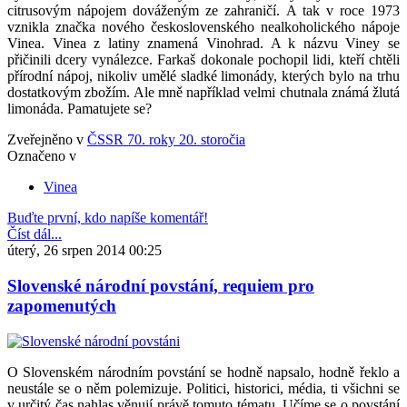
citrusovým nápojem dováženým ze zahraničí. A tak v roce 1973
vznikla značka nového československého nealkoholického nápoje
Vinea. Vinea z latiny znamená Vinohrad. A k názvu Viney se
přičinili dcery vynálezce. Farkaš dokonale pochopil lidi, kteří chtěli
přírodní nápoj, nikoliv umělé sladké limonády, kterých bylo na trhu
dostatkovým zbožím. Ale mně například velmi chutnala známá žlutá
limonáda. Pamatujete se?
Zveřejněno v
ČSSR 70. roky 20. storočia
Označeno v
Vinea
Buďte první, kdo napíše komentář!
Číst dál...
úterý, 26 srpen 2014 00:25
Slovenské národní povstání, requiem pro
zapomenutých
O Slovenském národním povstání se hodně napsalo, hodně řeklo a
neustále se o něm polemizuje. Politici, historici, média, ti všichni se
v určitý čas nahlas věnují právě tomuto tématu. Učíme se o povstání