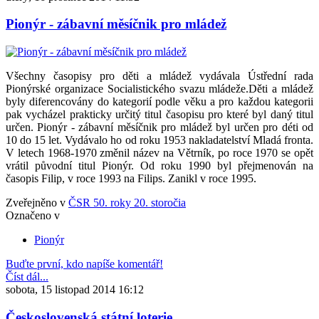
Pionýr - zábavní měsíčnik pro mládež
Všechny časopisy pro děti a mládež vydávala Ústřední rada
Pionýrské organizace Socialistického svazu mládeže.Děti a mládež
byly diferencovány do kategorií podle věku a pro každou kategorii
pak vycházel prakticky určitý titul časopisu pro které byl daný titul
určen. Pionýr - zábavní měsíčnik pro mládež byl určen pro déti od
10 do 15 let. Vydávalo ho od roku 1953 nakladatelství Mladá fronta.
V letech 1968-1970 změnil název na Větrník, po roce 1970 se opět
vrátil původní titul Pionýr. Od roku 1990 byl přejmenován na
časopis Filip, v roce 1993 na Filips. Zanikl v roce 1995.
Zveřejněno v
ČSR 50. roky 20. storočia
Označeno v
Pionýr
Buďte první, kdo napíše komentář!
Číst dál...
sobota, 15 listopad 2014 16:12
Československá státní loterie