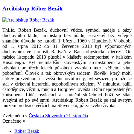
Arcibiskup Róber Bezák
ThLic. Róbert Bezák, duchovní vůdce, symbol naděje a oázy
duchovního klidu, arcibiskup bez úřadu, sesazený bez veřejně
známého důvodu, se narodil 1. března 1960 v Handlové. V období
od 1. srpna 2012 do 31. července 2013 byl výpomocných
duchovním ve farnosti Radvaň v Banskobystrické diecézi. Od
měsíce listopadu 2013 působí v klášteře redemptoristů v italském
Busollengu. Byl nejmladším slovenským arcibiskupem a jeho
odvolání po třech letech působení vyvolalo mezi věřícími vlnu
pobouření. Člověk s tak obrovským srdcem, člověk, který mohl
církev pozvednout na vyšší duchovní mety, byl sesazen, protože se
stal v církevní hierarchii nepohodlným rebelem. V minulosti pálili
čarodějnice, věznili, mučili a Borgiovci ovládali Řím nepopsatelným
způsobem. Lidé, osvícenci a skuteční služebníci boží se stlali
svatými až po své smrti. Arcibiskup Róbert Bezák se stal svatým
mužem pro tisíce věřících na Slovensku, již za svého života.
Zveřejněno v
Česko a Slovensko 21. storočia
Označeno v
Róber Bezák