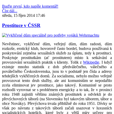
Buďte první, kdo napíše komentář!
Číst dál...
středa, 15 říjen 2014 17:46
Prostituce v ČSSR
Nevěstinec, vykřičené dům, veřejný dům, dům radosti, dům
rozkoše, erotický klub, hovorově často bordel, budova používaná k
poskytování zejména sexuálních služeb za úplatu, tedy k prostituci.
Poskytuje prostitutkám (ať prostitutem) místo k setkávání a
provozování sexuálních praktik s klienty. Tolik z
Wikipedie
. I když
existuje mnoho statistik z dob předválečného, válečného a
poválečného Československa, jsou to v podstatě jen čísla a adresy
tehdejších vykřičených domů. Za socialismu, nebylo možno veřejně
provozovat tento druh služby, ale ani komunistům se nepodařilo
zcela eliminovat jev prostituce, jako takový. Komunisté se proto
rozhodli vyrovnat se s problémem energicky a to tak, že v prosinci
roku 1948 zajistili většinu známých prostitutek a odvlekli je do
převýchovných táborů (na Slovensku byl takovým táborem, tábor u
obce Nováky). Převýchova trvala přibližně do roku 1951. Dívky se
však po návratu z takových táborů začali usazovat v luxusních
socialistických hotelích, které byly z větší míry určeny pro