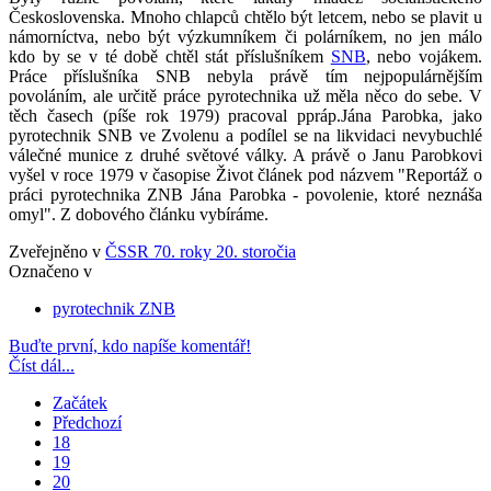
Československa. Mnoho chlapců chtělo být letcem, nebo se plavit u
námorníctva, nebo být výzkumníkem či polárníkem, no jen málo
kdo by se v té době chtěl stát příslušníkem
SNB
, nebo vojákem.
Práce příslušníka SNB nebyla právě tím nejpopulárnějším
povoláním, ale určitě práce pyrotechnika už měla něco do sebe. V
těch časech (píše rok 1979) pracoval ppráp.Jána Parobka, jako
pyrotechnik SNB ve Zvolenu a podílel se na likvidaci nevybuchlé
válečné munice z druhé světové války. A právě o Janu Parobkovi
vyšel v roce 1979 v časopise Život článek pod názvem "Reportáž o
práci pyrotechnika ZNB Jána Parobka - povolenie, ktoré neznáša
omyl". Z dobového článku vybíráme.
Zveřejněno v
ČSSR 70. roky 20. storočia
Označeno v
pyrotechnik ZNB
Buďte první, kdo napíše komentář!
Číst dál...
Začátek
Předchozí
18
19
20