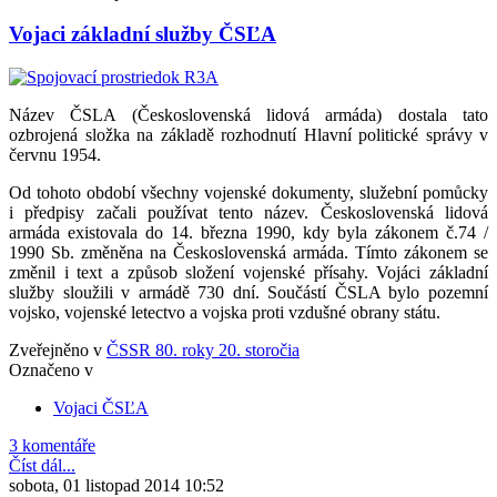
Vojaci základní služby ČSĽA
Název ČSLA (Československá lidová armáda) dostala tato
ozbrojená složka na základě rozhodnutí Hlavní politické správy v
červnu 1954.
Od tohoto období všechny vojenské dokumenty, služební pomůcky
i předpisy začali používat tento název. Československá lidová
armáda existovala do 14. března 1990, kdy byla zákonem č.74 /
1990 Sb. změněna na Československá armáda. Tímto zákonem se
změnil i text a způsob složení vojenské přísahy. Vojáci základní
služby sloužili v armádě 730 dní. Součástí ČSLA bylo pozemní
vojsko, vojenské letectvo a vojska proti vzdušné obrany státu.
Zveřejněno v
ČSSR 80. roky 20. storočia
Označeno v
Vojaci ČSĽA
3 komentáře
Číst dál...
sobota, 01 listopad 2014 10:52