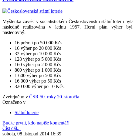
Myšlenka zavést v socialistickém Československu státní loterii byla
následně realizována v lednu 1957. Herní plán výher byl
nasledovný:
16 prémií po 50 000 Kčs
16 výher po 20 000 Kčs
32 výher po 10 000 Kčs
128 výher po 5 000 Kčs
160 výher po 2 000 Kčs
800 výher po 1 000 Kčs
1 600 výher po 500 Kčs
16 000 výher po 50 Kčs
320 000 výher po 10 Kčs.
Zveřejněno v
ČSR 50. roky 20. storočia
Označeno v
Státní loterie
Buďte první, kdo napíše komentář!
Číst dál...
sobota, 08 listopad 2014 16:39