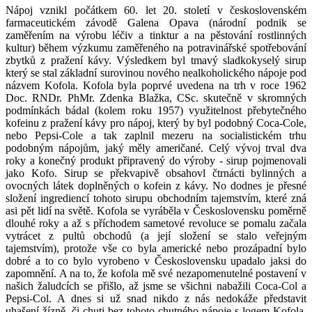
Nápoj vznikl počátkem 60. let 20. století v československém
farmaceutickém závodě Galena Opava (národní podnik se
zaměřením na výrobu léčiv a tinktur a na pěstování rostlinných
kultur) během výzkumu zaměřeného na potravinářské spotřebování
zbytků z pražení kávy. Výsledkem byl tmavý sladkokyselý sirup
který se stal základní surovinou nového nealkoholického nápoje pod
názvem Kofola. Kofola byla poprvé uvedena na trh v roce 1962
Doc. RNDr. PhMr. Zdenka Blažka, CSc. skutečně v skromných
podmínkách bádal (kolem roku 1957) využitelnost přebytečného
kofeinu z pražení kávy pro nápoj, který by byl podobný Coca-Cole,
nebo Pepsi-Cole a tak zaplnil mezeru na socialistickém trhu
podobným nápojům, jaký měly američané. Celý vývoj trval dva
roky a konečný produkt připravený do výroby - sirup pojmenovali
jako Kofo. Sirup se překvapivě obsahovl čtrnácti bylinných a
ovocných látek doplněných o kofein z kávy. No dodnes je přesné
složení ingrediencí tohoto sirupu obchodním tajemstvím, které zná
asi pět lidí na světě. Kofola se vyráběla v Československu poměrně
dlouhé roky a až s příchodem sametové revoluce se pomalu začala
vytrácet z pultů obchodů (a její složení se stalo veřejným
tajemstvím), protože vše co byla americké nebo prozápadní bylo
dobré a to co bylo vyrobeno v Československu upadalo jaksi do
zapomnění. A na to, že kofola mě své nezapomenutelné postavení v
našich žaludcích se přišlo, až jsme se všichni nabažili Coca-Col a
Pepsi-Col. A dnes si už snad nikdo z nás nedokáže představit
uhašení žízně, či chuti bez tohoto chutného nápoje s logem Kofola.