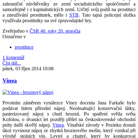
zahraniční návštěvníky ze zemí socialistického společenství a
samozřejmě i z kapitalistických zemí. Určitý svůj podíl na prostituci
a zneužívání prostitutek, mělo i
STB
. Tato tajná policejní složka
využívala prostitutky na své zpravodajské hry.
Zveřejněno v
ČSR 40. roky 20. storočia
Označeno v
prostituce
1 komentář
Číst dál...
pátek, 03 říjen 2014 10:08
Vinea
Prvotním záměrem vynálezce Viney docenta Jana Farkaše bylo
podávat lidem přírodní nápoj. Neobsahující konzervační látky,
pasterizovaný nápoj s chutí hroznů. Po spatření světla světa
Kofolou, o dvanáct let později přišel na československé obchodní
pulty další skvělý nápoj.
Vinea
. Vinařské závody v Pezinku dostali
úkol vyvinout nápoj ze zbytků hroznového moštu, který vznikal při
výrobě stolních vín. Levný a chutný, který by konkuroval