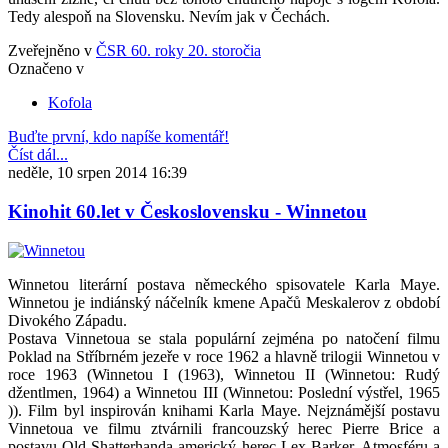
Tedy alespoň na Slovensku. Nevím jak v Čechách.
Zveřejněno v
ČSR 60. roky 20. storočia
Označeno v
Kofola
Buďte první, kdo napíše komentář!
Číst dál...
neděle, 10 srpen 2014 16:39
Kinohit 60.let v Československu - Winnetou
Winnetou literární postava německého spisovatele Karla Maye.
Winnetou je indiánský náčelník kmene Apačů Meskalerov z období
Divokého Západu.
Postava Vinnetoua se stala populární zejména po natočení filmu
Poklad na Stříbrném jezeře v roce 1962 a hlavně trilogii Winnetou v
roce 1963 (Winnetou I (1963), Winnetou II (Winnetou: Rudý
džentlmen, 1964) a Winnetou III (Winnetou: Poslední výstřel, 1965
)). Film byl inspirován knihami Karla Maye. Nejznámější postavu
Vinnetoua ve filmu ztvárnili francouzský herec Pierre Brice a
postavu Old Shatterhanda americký herec Lex Barker. Atmosféru a