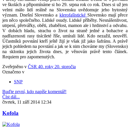
ve školách a připomínáme si ho 29. srpna rok co rok. Dnes si už jen
velmi málo lidí reálně na Slovensku uvědomuje jeho bytostný
význam. Dnešní Slovensko a
klerofašistické
Slovensko mají přece
jen něco společného. Lidské osudy. Lidské příběhy. Nesnášenlivost,
utrpení, přetvářky, oběti, zbabělost, mamon ale i hrdinství a odvahu.
V dobách hladu, strachu o život na straně jedné a bohactve a
nadřazenosti rasy tisícileté říše, umírali lidé. Kdo nezažil, neuvěří.
Účastníků povstání kteří ještě žijí je však již jako šafránu. A právě
jejich pohledem na povstání a jak se k nim chováme my (Slovensko)
na sklonku jejich života dnes, je věnován právě tento článek.
Requiem pro zapomenutých.
Zveřejněno v
ČSR 40. roky 20. storočia
Označeno v
SNP
Buďte první, kdo napíše komentář!
Číst dál...
čtvrtek, 11 září 2014 12:34
Kofola