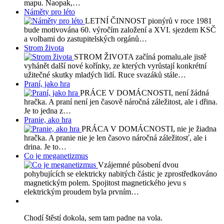
mapu. Naopak,…
Náměty pro léto
LETNÍ ČINNOST pionýrů v roce 1981
bude motivována 60. výročím založení a XVI. sjezdem KSČ
a volbami do zastupitelských orgánů…
Strom života
STROM ŽIVOTA začíná pomalu,ale jistě
vyhánět další nové kořínky, ze kterých vyrůstají konkrétní
užitečné skutky mladých lidí. Ruce svazáků stále…
Praní, jako hra
PRÁCE V DOMÁCNOSTI, není žádná
hračka. A praní není jen časově náročná záležitost, ale i dřina.
Je to jedna z…
Pranie, ako hra
PRÁCA V DOMÁCNOSTI, nie je žiadna
hračka. A pranie nie je len časovo náročná záležitosť, ale i
drina. Je to…
Co je meganetizmus
Vzájemné působení dvou
pohybujících se elektricky nabitých částic je zprostředkováno
magnetickým polem. Spojitost magnetického jevu s
elektrickým proudem byla prvním…
Chodí štěstí dokola, sem tam padne na vola.