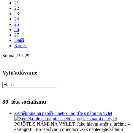
21
22
23
24
25
26
27
Další
Konec
Strana 23 z 29
Vyhľadávanie
80. léta socialismu
Zeměkoule na papíře - nebo - pojďte s námi na výlet
POJĎTE S NÁMI NA VÝLET. Jako hlavní směr si určíme –
kartografii. Pro správnou orientaci však nehledejte žádnou