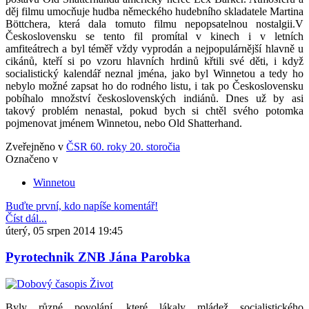
děj filmu umocňuje hudba německého hudebního skladatele Martina
Böttchera, která dala tomuto filmu nepopsatelnou nostalgii.V
Československu se tento fil promítal v kinech i v letních
amfiteátrech a byl téměř vždy vyprodán a nejpopulárnější hlavně u
cikánů, kteří si po vzoru hlavních hrdinů křtili své děti, i když
socialistický kalendář neznal jména, jako byl Winnetou a tedy ho
nebylo možné zapsat ho do rodného listu, i tak po Československu
pobíhalo množství československých indiánů. Dnes už by asi
takový problém nenastal, pokud bych si chtěl svého potomka
pojmenovat jménem Winnetou, nebo Old Shatterhand.
Zveřejněno v
ČSR 60. roky 20. storočia
Označeno v
Winnetou
Buďte první, kdo napíše komentář!
Číst dál...
úterý, 05 srpen 2014 19:45
Pyrotechnik ZNB Jána Parobka
Byly různé povolání, které lákaly mládež socialistického