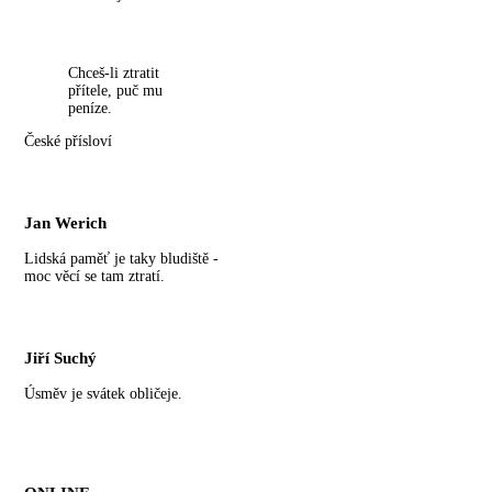
Chceš-li ztratit
přítele, puč mu
peníze.
České přísloví
Jan Werich
Lidská paměť je taky bludiště -
moc věcí se tam ztratí.
Jiří Suchý
Úsměv je svátek obličeje.