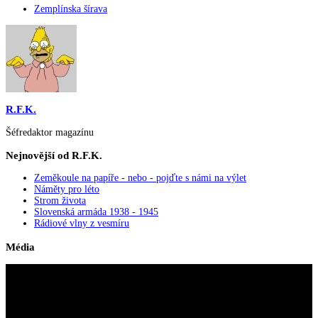
Zemplínska šírava
R.F.K.
Šéfredaktor magazínu
Nejnovější od R.F.K.
Zeměkoule na papíře - nebo - pojďte s námi na výlet
Náměty pro léto
Strom života
Slovenská armáda 1938 - 1945
Rádiové vlny z vesmíru
Média