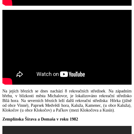
Na jejích březích se dnes nachází 8 rekreačních středisek. Na západním
břehu, v blízkosti města Michalovce, je lokalizováno rekreační středisko
Bílá hora. Na severních březích leží další rekreační střediska: Hôrka (jižně
od obce Vinné), Paprsek Medvědí hora, Kaluža, Kamenec, (u obce Kaluža),
Klokočov (u obce Klokočov) a Paľkov (mezi Klokočova a Kusín).
Zemplínska Šírava a Domaša v roku 1982