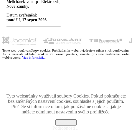
Melichárek z n. p. Elektrosvit,
Nové Zámky.
Datum zveřejnění:
pondělí, 17 srpen 2026
Tento web používa súbory cookies. Prehliadaním webu vyjadrujete súhlas s ich používaním.
Ak si neželáte ukladať cookies vo vašom počítači, zmeňte príslušné nastavenie vášho
webbrowsera.
Viac informácií..
.
Magazín retro spomienok so širokým časovým tématickým obsahom z obdobia bývalého
Československa.
Retromania 2010 - 2026. Všetky zobrazené ochranné známky, fotografie a informácie sú
majetkom ich oprávnených vlastnikov.
Tento projekt zrealizovalo
holdysoftware.sk
Tyto webstránky využívají soubory Cookies. Pokud pokračujete
bez změněných nastavení cookies, souhlasíte s jejich použitím.
Přečtěte si informace o tom, jak používáme cookies a jak je
můžete odmítnout nastavením svého prohlížeče.
Rozumím
Podrobnosti ...