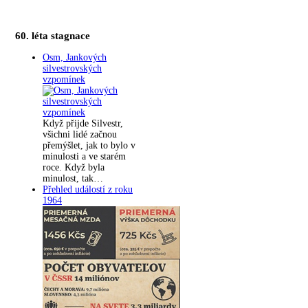
60. léta stagnace
Osm, Jankových
silvestrovských
vzpomínek
Když přijde Silvestr,
všichni lidé začnou
přemýšlet, jak to bylo v
minulosti a ve starém
roce. Když byla
minulost, tak…
Přehled událostí z roku
1964