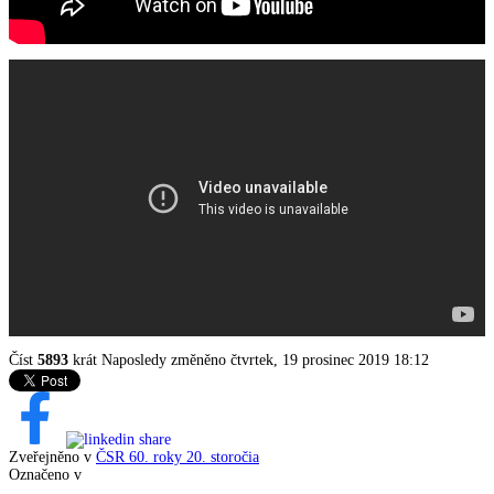
Číst
5893
krát
Naposledy změněno čtvrtek, 19 prosinec 2019 18:12
Zveřejněno v
ČSR 60. roky 20. storočia
Označeno v