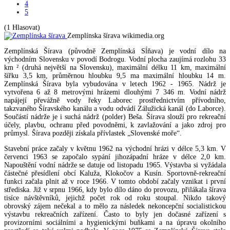
4
5
(1 Hlasovat)
Zemplínska šírava
wikimedia.org
Zemplínská Šírava (původně Zemplínská Sĺňava) je vodní dílo na
východním Slovensku v povodí Bodrogu. Vodní plocha zaujímá rozlohu 33
km ² (druhá největší na Slovensku), maximální délku 11 km, maximální
šířku 3,5 km, průměrnou hloubku 9,5 ma maximální hloubku 14 m.
Zemplínská Šírava byla vybudována v letech 1962 - 1965. Nádrž je
vytvořena 6 až 8 metrovými hrázemi dlouhými 7 346 m. Vodní nádrž
napájejí převážně vody řeky Laborec prostřednictvím přívodního,
takzvaného Šíravského kanálu a vodu odvádí Zálužická kanál (do Laborce).
Součástí nádrže je i suchá nádrž (polder) Beša. Šírava slouží pro rekreační
účely, plavbu, ochranu před povodněmi, k zavlažování a jako zdroj pro
průmysl. Šírava později získala přívlastek „Slovenské moře“.
Stavební práce začaly v květnu 1962 na východní hrázi v délce 5,3 km. V
červenci 1963 se započalo sypání jihozápadní hráze v délce 2,0 km.
Napouštění vodní nádrže se datuje od listopadu 1965. Výstavba si vyžádala
částečné přesídlení obcí Kaluža, Klokočov a Kusín. Sportovně-rekreační
funkci začala plnit až v roce 1966. V tomto období začaly vznikat i první
střediska. Již v srpnu 1966, kdy bylo dílo dáno do provozu, přilákala šírava
tisíce návštěvníků, jejichž počet rok od roku stoupal. Nikdo takový
obrovský zájem nečekal a to mělo za následek nekoncepční socialistickou
výstavbu rekreačních zařízení. Často to byly jen dočasné zařízení s
provizorními sociálními a hygienickými buňkami a na úpravu okolního