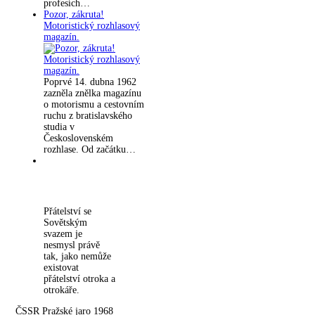
profesích…
Pozor, zákruta!
Motoristický rozhlasový
magazín.
Poprvé 14. dubna 1962
zazněla znělka magazínu
o motorismu a cestovním
ruchu z bratislavského
studia v
Československém
rozhlase. Od začátku…
Přátelství se
Sovětským
svazem je
nesmysl právě
tak, jako nemůže
existovat
přátelství otroka a
otrokáře.
ČSSR Pražské jaro 1968