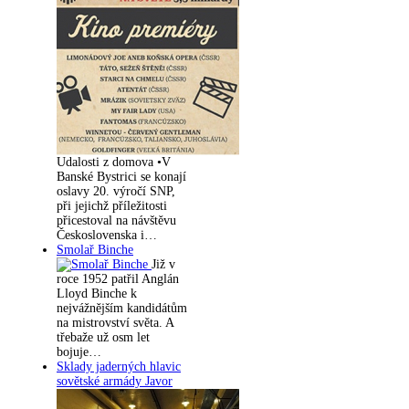
Udalosti z domova •V
Banské Bystrici se konají
oslavy 20. výročí SNP,
při jejichž příležitosti
přicestoval na návštěvu
Československa i…
Smolař Binche
Již v
roce 1952 patřil Anglán
Lloyd Binche k
nejvážnějším kandidátům
na mistrovství světa. A
třebaže už osm let
bojuje…
Sklady jaderných hlavic
sovětské armády Javor