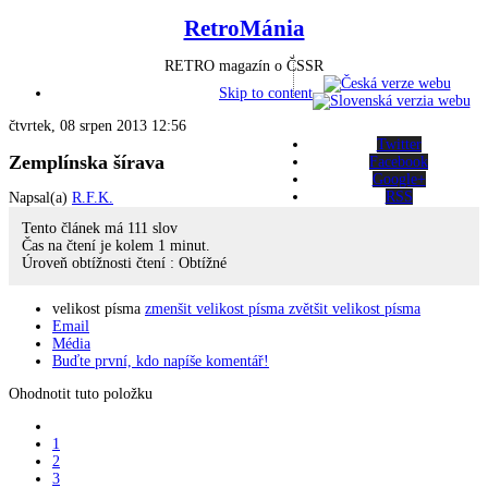
RetroMánia
RETRO magazín o ČSSR
Skip to content
čtvrtek, 08 srpen 2013 12:56
Twitter
Zemplínska šírava
Facebook
Google+
RSS
Napsal(a)
R.F.K.
Tento článek má
111
slov
Čas na čtení je kolem
1
minut.
Úroveň obtížnosti čtení :
Obtížné
velikost písma
zmenšit velikost písma
zvětšit velikost písma
Email
Média
Buďte první, kdo napíše komentář!
Ohodnotit tuto položku
1
2
3