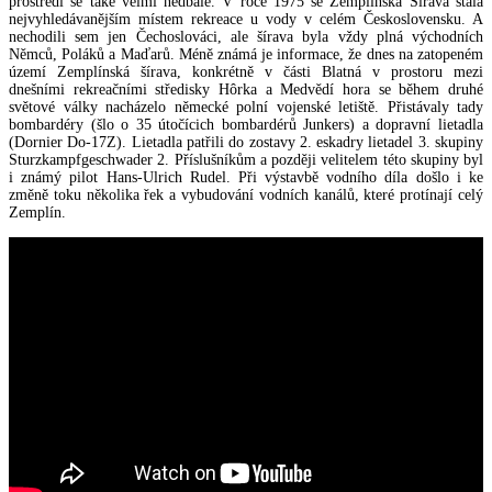
prostředí se také velmi nedbale. V roce 1975 se Zemplínská Šírava stala
nejvyhledávanějším místem rekreace u vody v celém Československu. A
nechodili sem jen Čechoslováci, ale šírava byla vždy plná východních
Němců, Poláků a Maďarů. Méně známá je informace, že dnes na zatopeném
území Zemplínská šírava, konkrétně v části Blatná v prostoru mezi
dnešními rekreačními středisky Hôrka a Medvědí hora se během druhé
světové války nacházelo německé polní vojenské letiště. Přistávaly tady
bombardéry (šlo o 35 útočícich bombardérů Junkers) a dopravní lietadla
(Dornier Do-17Z). Lietadla patřili do zostavy 2. eskadry lietadel 3. skupiny
Sturzkampfgeschwader 2. Příslušníkům a později velitelem této skupiny byl
i známý pilot Hans-Ulrich Rudel. Při výstavbě vodního díla došlo i ke
změně toku několika řek a vybudování vodních kanálů, které protínají celý
Zemplín.