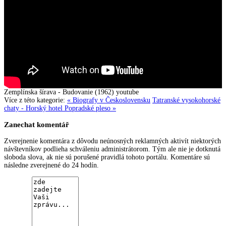
Zemplínska šírava - Budovanie (1962)
youtube
Více z této kategorie:
« Biografy v Československu
Tatranské vysokohorské
chaty - Horský hotel Popradské pleso »
Zanechat komentář
Zverejnenie komentára z dôvodu neúnosných reklamných aktivít niektorých
návštevníkov podlieha schváleniu administrátorom. Tým ale nie je dotknutá
sloboda slova, ak nie sú porušené pravidlá tohoto portálu. Komentáre sú
následne zverejnené do 24 hodín.