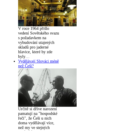
V roce 1964 přišlo
vedení Sovětského svazu
s požadavkem na
vybudování utajených
skladů pro jaderné
hlavice, které by zde
byly…
Vydělávají Slováci méně
než Češi?
Určitě si dříve narození
pamatují na "hospodské
řeči", že Češi u nich
doma vydělávají více,
než my ve stejných