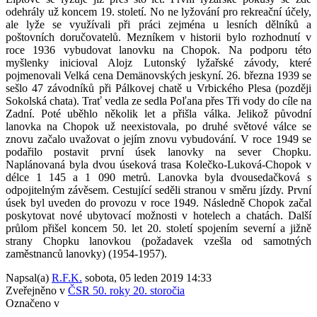
odehrály už koncem 19. století. No ne lyžování pro rekreační účely,
ale lyže se využívali při práci zejména u lesních dělníků a
poštovních doručovatelů. Mezníkem v historii bylo rozhodnutí v
roce 1936 vybudovat lanovku na Chopok. Na podporu této
myšlenky inicioval Alojz Lutonský lyžařské závody, které
pojmenovali Velká cena Demänovských jeskyní. 26. března 1939 se
sešlo 47 závodníků při Pálkovej chatě u Vrbického Plesa (později
Sokolská chata). Trať vedla ze sedla Poľana přes Tři vody do cíle na
Zadní. Poté uběhlo několik let a přišla válka. Jelikož původní
lanovka na Chopok už neexistovala, po druhé světové válce se
znovu začalo uvažovat o jejím znovu vybudování. V roce 1949 se
podařilo postavit první úsek lanovky na sever Chopku.
Naplánovaná byla dvou úseková trasa Kolečko-Luková-Chopok v
délce 1 145 a 1 090 metrů. Lanovka byla dvousedačková s
odpojitelným závěsem. Cestující seděli stranou v směru jízdy. První
úsek byl uveden do provozu v roce 1949. Následně Chopok začal
poskytovat nové ubytovací možnosti v hotelech a chatách. Další
průlom přišel koncem 50. let 20. století spojením severní a jižně
strany Chopku lanovkou (požadavek vzešla od samotných
zaměstnanců lanovky) (1954-1957).
Napsal(a)
R.F.K.
sobota, 05 leden 2019 14:33
Zveřejněno v
ČSR 50. roky 20. storočia
Označeno v