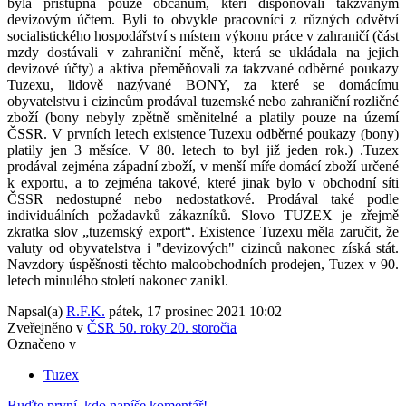
byla přístupná pouze občanům, kteří disponovali takzvaným
devizovým účtem. Byli to obvykle pracovníci z různých odvětví
socialistického hospodářství s místem výkonu práce v zahraničí (část
mzdy dostávali v zahraniční měně, která se ukládala na jejich
devizové účty) a aktiva přeměňovali za takzvané odběrné poukazy
Tuzexu, lidově nazývané BONY, za které se domácímu
obyvatelstvu i cizincům prodával tuzemské nebo zahraniční rozličné
zboží (bony nebyly zpětně směnitelné a platily pouze na území
ČSSR. V prvních letech existence Tuzexu odběrné poukazy (bony)
platily jen 3 měsíce. V 80. letech to byl již jeden rok.) .Tuzex
prodával zejména západní zboží, v menší míře domácí zboží určené
k exportu, a to zejména takové, které jinak bylo v obchodní síti
ČSSR nedostupné nebo nedostatkové. Prodával také podle
individuálních požadavků zákazníků. Slovo TUZEX je zřejmě
zkratka slov „tuzemský export“. Existence Tuzexu měla zaručit, že
valuty od obyvatelstva i "devizových" cizinců nakonec získá stát.
Navzdory úspěšnosti těchto maloobchodních prodejen, Tuzex v 90.
letech minulého století nakonec zanikl.
Napsal(a)
R.F.K.
pátek, 17 prosinec 2021 10:02
Zveřejněno v
ČSR 50. roky 20. storočia
Označeno v
Tuzex
Buďte první, kdo napíše komentář!