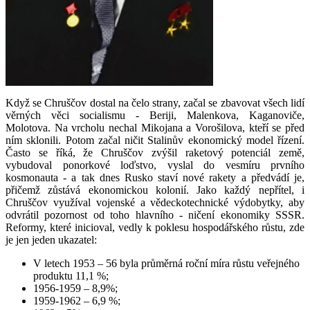
Když se Chruščov dostal na čelo strany, začal se zbavovat všech lidí
věrných věci socialismu - Beriji, Malenkova, Kaganoviče,
Molotova. Na vrcholu nechal Mikojana a Vorošilova, kteří se před
ním sklonili. Potom začal ničit Stalinův ekonomický model řízení.
Často se říká, že Chruščov zvýšil raketový potenciál země,
vybudoval ponorkové loďstvo, vyslal do vesmíru prvního
kosmonauta - a tak dnes Rusko staví nové rakety a předvádí je,
přičemž zůstává ekonomickou kolonií. Jako každý nepřítel, i
Chruščov využíval vojenské a vědeckotechnické výdobytky, aby
odvrátil pozornost od toho hlavního - ničení ekonomiky SSSR.
Reformy, které inicioval, vedly k poklesu hospodářského růstu, zde
je jen jeden ukazatel:
V letech 1953 – 56 byla průměrná roční míra růstu veřejného
produktu 11,1 %;
1956-1959 – 8,9%;
1959-1962 – 6,9 %;