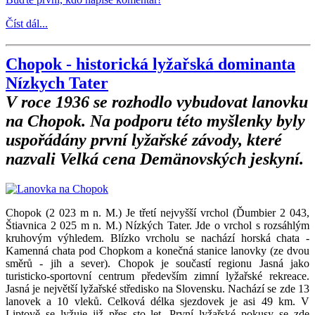
Číst dál...
Chopok - historická lyžařská dominanta
Nízkych Tater
V roce 1936 se rozhodlo vybudovat lanovku
na Chopok. Na podporu této myšlenky byly
uspořádány první lyžařské závody, které
nazvali Velká cena Demänovských jeskyní.
Chopok (2 023 m n. M.) Je třetí nejvyšší vrchol (Ďumbier 2 043,
Štiavnica 2 025 m n. M.) Nízkých Tater. Jde o vrchol s rozsáhlým
kruhovým výhledem. Blízko vrcholu se nachází horská chata -
Kamenná chata pod Chopkom a konečná stanice lanovky (ze dvou
směrů - jih a sever). Chopok je součastí regionu Jasná jako
turisticko-sportovní centrum především zimní lyžařské rekreace.
Jasná je největší lyžařské středisko na Slovensku. Nachází se zde 13
lanovek a 10 vleků. Celková délka sjezdovek je asi 49 km. V
Liptově se lyžuje již přes sto let. První lyžařské pokusy se zde