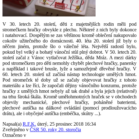
V 30. letech 20. století, děti z majetnějších rodin měli pod
stromečkem hračky obvykle z plechu. Některé z nich byly dokonce
i natahovací. Dospělým se zas většinou kromě oblečení nakupovalo
cokoliv užitečného do domácnosti. 40. léta 20. století již byly o
něčem jiném, protože šlo o válečné léta. Největší radostí bylo,
pokud byl velký a bohatý vánoční stůl plný dobrot. V 50. letech 20.
století začal z Vánoc vytlačovat Ježíška, děda Mráz. A mezi dárky
pod stromečkem pro děti nemohly chybět plechové hračky, panenky
a například i takové brusle, lyže a samozřejmě dřevěné hračky. V
60. letech 20. století už začíná nástup technologie umělých hmot.
Pod stromeček té doby už se začaly objevovat hračky z tohoto
materiálu a lze říci, že započali dějiny vánočního konzumu, protože
hračky z umělých hmot nebyly až tak drahé a byla jejich (relativně)
na trhu široká škála. Kromě umělohmotných hraček se v obchodech
objevily mechanické, plechové hračky, poháněné bateriemi,
plechové autíčka na dálkové ovládání (pomocí prodloužovacícho
drátu), ale i obyčejné autíčka (embéčka, skútry ...).
Napsal(a)
R.F.K.
úterý, 25 prosinec 2018 16:34
Zveřejněno v
ČSR 50. roky 20. storočia
Označeno v