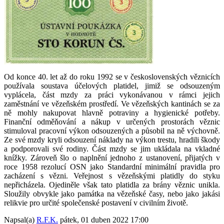
Od konce 40. let až do roku 1992 se v československých věznicích
používala soustava účelových platidel, jimiž se odsouzeným
vyplácela, část mzdy za práci vykonávanou v rámci jejich
zaměstnání ve vězeňském prostředí. Ve vězeňských kantinách se za
ně mohly nakupovat hlavně potraviny a hygienické potřeby.
Finanční odměňování a nákup v určených prostorách věznic
stimuloval pracovní výkon odsouzených a působil na ně výchovně.
Ze své mzdy kryli odsouzení náklady na výkon trestu, hradili škody
a podporovali své rodiny. Část mzdy se jim ukládala na vkladné
knížky. Zároveň šlo o naplnění jednoho z ustanovení, přijatých v
roce 1958 rezolucí OSN jako Standardní minimální pravidla pro
zacházení s vězni. Veřejnost s vězeňskými platidly do styku
nepřicházela. Ojediněle však tato platidla za brány věznic unikla.
Sloužily obvykle jako památka na vězeňské časy, nebo jako jakási
relikvie pro určité společenské postavení v civilním životě.
Napsal(a)
R.F.K.
pátek, 01 duben 2022 17:00