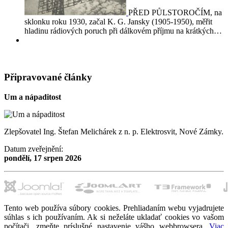
PŘED PŮLSTOROČÍM, na
sklonku roku 1930, začal K. G. Jansky (1905-1950), měřit
hladinu rádiových poruch při dálkovém příjmu na krátkých…
Připravované články
Um a nápaditost
Zlepšovatel Ing. Štefan Melichárek z n. p. Elektrosvit, Nové Zámky.
Datum zveřejnění:
pondělí, 17 srpen 2026
Tento web používa súbory cookies. Prehliadaním webu vyjadrujete
súhlas s ich používaním. Ak si neželáte ukladať cookies vo vašom
počítači, zmeňte príslušné nastavenie vášho webbrowsera.
Viac