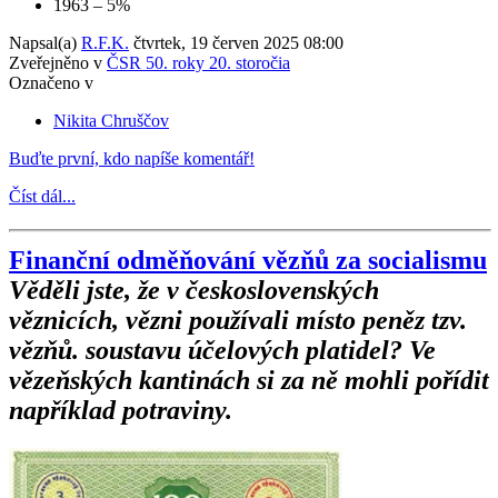
1963 – 5%
Napsal(a)
R.F.K.
čtvrtek, 19 červen 2025 08:00
Zveřejněno v
ČSR 50. roky 20. storočia
Označeno v
Nikita Chruščov
Buďte první, kdo napíše komentář!
Číst dál...
Finanční odměňování vězňů za socialismu
Věděli jste, že v československých
věznicích, vězni používali místo peněz tzv.
vězňů. soustavu účelových platidel? Ve
vězeňských kantinách si za ně mohli pořídit
například potraviny.