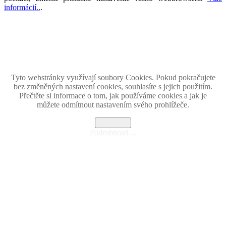
informácií..
.
Magazín retro spomienok so širokým časovým tématickým obsahom z obdobia bývalého
Československa.
Retromania 2010 - 2026. Všetky zobrazené ochranné známky, fotografie a informácie sú
majetkom ich oprávnených vlastnikov.
Tento projekt zrealizovalo
holdysoftware.sk
Tyto webstránky využívají soubory Cookies. Pokud pokračujete
bez změněných nastavení cookies, souhlasíte s jejich použitím.
Přečtěte si informace o tom, jak používáme cookies a jak je
můžete odmítnout nastavením svého prohlížeče.
Rozumím
Podrobnosti ...