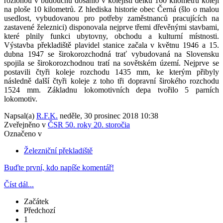
rozlohou v budoucnu dosáhlo v kolejišti délku 160 kilometrů kolejí
na ploše 10 kilometrů. Z hlediska historie obec Černá (šlo o malou
usedlost, vybudovanou pro potřeby zaměstnanců pracujících na
zastavené železnici) disponovala nejprve třemi dřevěnými stavbami,
které plnily funkci ubytovny, obchodu a kulturní místnosti.
Výstavba překladiště plavidel stanice začala v květnu 1946 a 15.
dubna 1947 se širokorozchodná trať vybudovaná na Slovensku
spojila se širokorozchodnou tratí na sovětském území. Nejprve se
postavili čtyři koleje rozchodu 1435 mm, ke kterým přibyly
následně další čtyři koleje z toho tři dopravní širokého rozchodu
1524 mm. Základnu lokomotivních depa tvořilo 5 parních
lokomotiv.
Napsal(a)
R.F.K.
neděle, 30 prosinec 2018 10:38
Zveřejněno v
ČSR 50. roky 20. storočia
Označeno v
Železniční překladiště
Buďte první, kdo napíše komentář!
Číst dál...
Začátek
Předchozí
1