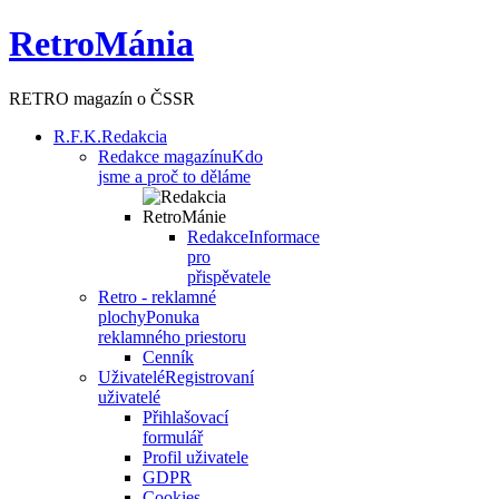
RetroMánia
RETRO magazín o ČSSR
R.F.K.
Redakcia
Redakce magazínu
Kdo
jsme a proč to děláme
Redakce
Informace
pro
přispěvatele
Retro - reklamné
plochy
Ponuka
reklamného priestoru
Cenník
Uživatelé
Registrovaní
uživatelé
Přihlašovací
formulář
Profil uživatele
GDPR
Cookies