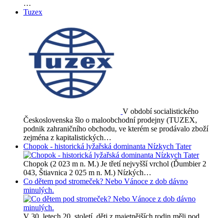
…
Tuzex
V období socialistického
Československa šlo o maloobchodní prodejny (TUZEX,
podnik zahraničního obchodu, ve kterém se prodávalo zboží
zejména z kapitalistických…
Chopok - historická lyžařská dominanta Nízkych Tater
Chopok (2 023 m n. M.) Je třetí nejvyšší vrchol (Ďumbier 2
043, Štiavnica 2 025 m n. M.) Nízkých…
Co dětem pod stromeček? Nebo Vánoce z dob dávno
minulých.
V 30. letech 20. století, děti z majetnějších rodin měli pod