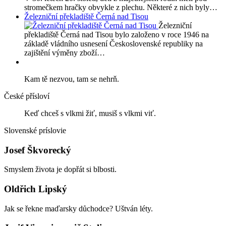
stromečkem hračky obvykle z plechu. Některé z nich byly…
Železniční překladiště Černá nad Tisou
Železniční
překladiště Černá nad Tisou bylo založeno v roce 1946 na
základě vládního usnesení Československé republiky na
zajištění výměny zboží…
Kam tě nezvou, tam se nehrň.
České přísloví
Keď chceš s vlkmi žiť, musiš s vlkmi viť.
Slovenské príslovie
Josef Škvorecký
Smyslem života je dopřát si blbosti.
Oldřich Lipský
Jak se řekne maďarsky důchodce? Uštván léty.