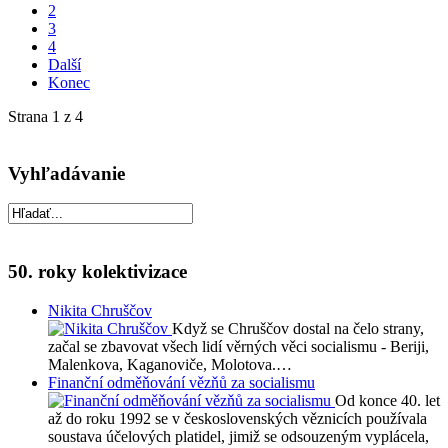
2
3
4
Další
Konec
Strana 1 z 4
Vyhľadávanie
50. roky kolektivizace
Nikita Chruščov
Když se Chruščov dostal na čelo strany,
začal se zbavovat všech lidí věrných věci socialismu - Beriji,
Malenkova, Kaganoviče, Molotova.…
Finanční odměňování vězňů za socialismu
Od konce 40. let
až do roku 1992 se v československých věznicích používala
soustava účelových platidel, jimiž se odsouzeným vyplácela,