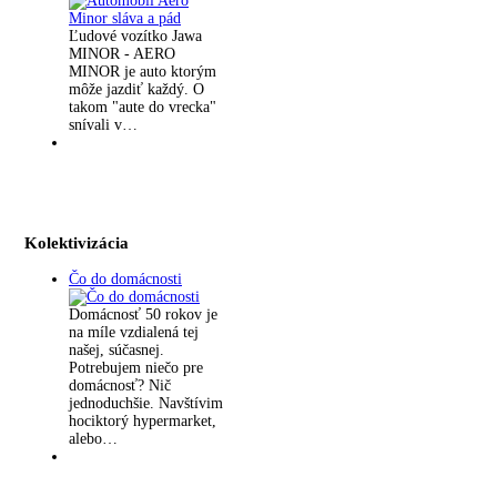
Ľudové vozítko Jawa
MINOR - AERO
MINOR je auto ktorým
môže jazdiť každý. O
takom "aute do vrecka"
snívali v…
Kolektivizácia
Čo do domácnosti
Domácnosť 50 rokov je
na míle vzdialená tej
našej, súčasnej.
Potrebujem niečo pre
domácnosť? Nič
jednoduchšie. Navštívim
hociktorý hypermarket,
alebo…