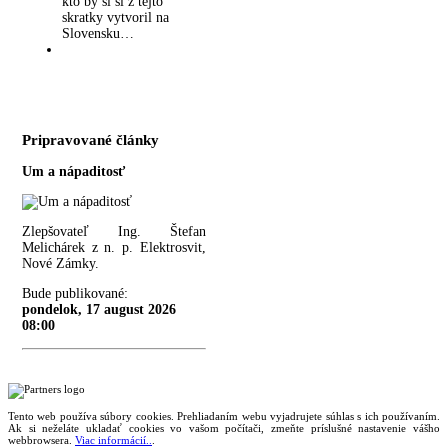
kto by si si z tejto
skratky vytvoril na
Slovensku…
Pripravované články
Um a nápaditosť
Zlepšovateľ Ing. Štefan
Melichárek z n. p. Elektrosvit,
Nové Zámky.
Bude publikované:
pondelok, 17 august 2026
08:00
Tento web používa súbory cookies. Prehliadaním webu vyjadrujete súhlas s ich používaním.
Ak si neželáte ukladať cookies vo vašom počítači, zmeňte príslušné nastavenie vášho
webbrowsera.
Viac informácií..
.