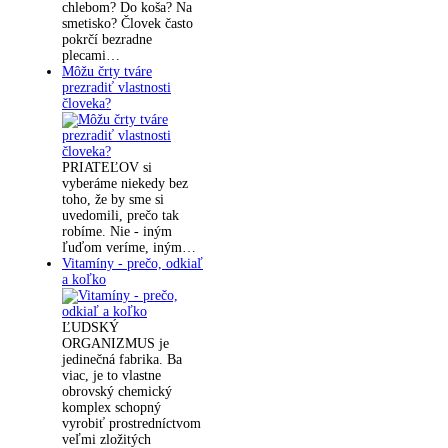
chlebom? Do koša? Na
smetisko? Človek často
pokrčí bezradne
plecami…
Môžu črty tváre
prezradiť vlastnosti
človeka?
PRIATEĽOV si
vyberáme niekedy bez
toho, že by sme si
uvedomili, prečo tak
robíme. Nie - iným
ľuďom veríme, iným…
Vitamíny - prečo, odkiaľ
a koľko
ĽUDSKÝ
ORGANIZMUS je
jedinečná fabrika. Ba
viac, je to vlastne
obrovský chemický
komplex schopný
vyrobiť prostredníctvom
veľmi zložitých