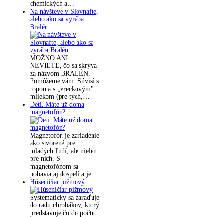
chemických a…
Na návšteve v Slovnafte,
alebo ako sa vyrába
Bralén
MOŽNO ANI
NEVIETE, čo sa skrýva
za názvom BRALÉN.
Pomôžeme vám. Súvisí s
ropou a s „vreckovým"
mliekom (pre tých,…
Deti. Máte už doma
magnetofón?
Magnetofón je zariadenie
ako stvorené pre
mladých ľudí, ale nielen
pre nich. S
magnetofónom sa
pobavia aj dospelí a je…
Húseničiar pižmový
Systematicky sa zaraďuje
do radu chrobákov, ktorý
predstavuje čo do počtu