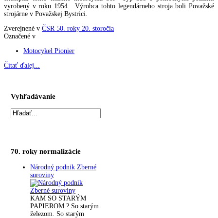
vyrobený v roku 1954. Výrobca tohto legendárneho stroja boli Považské
strojárne v Považskej Bystrici.
Zverejnené v
ČSR 50. roky 20. storočia
Označené v
Motocykel Pionier
Čítať ďalej...
Vyhľadávanie
70. roky normalizácie
Národný podnik Zberné
suroviny
KAM SO STARÝM
PAPIEROM ? So starým
železom. So starým