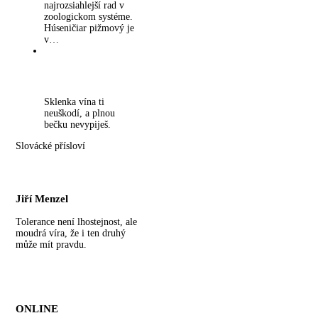
najrozsiahlejší rad v
zoologickom systéme.
Húseničiar pižmový je
v…
Sklenka vína ti
neuškodí, a plnou
bečku nevypiješ.
Slovácké přísloví
Jiří Menzel
Tolerance není lhostejnost, ale
moudrá víra, že i ten druhý
může mít pravdu.
ONLINE