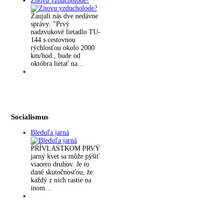
Znovu vzducholode?
Zaujali nás dve nedávne
správy: "Prvý
nadzvukové lietadlo TU-
144 s cestovnou
rýchlosťou okolo 2000
km/hod., bude od
októbra lietať na…
Socialismus
Bleduľa jarná
PRÍVLASTKOM PRVÝ
jarný kvet sa môže pýšiť
viacero druhov. Je to
dané skutočnosťou, že
každý z nich rastie na
inom…