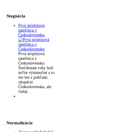
Stagnácia
Prvá striptízová
tanečnica v
Československu
Prvá striptízová
tanečnica v
Československu
Šesťdesiate roky boli
určite výnimočné a to
nie len z pohľadu
okupácie
Československa, ale
čuduj…
Normalizácia