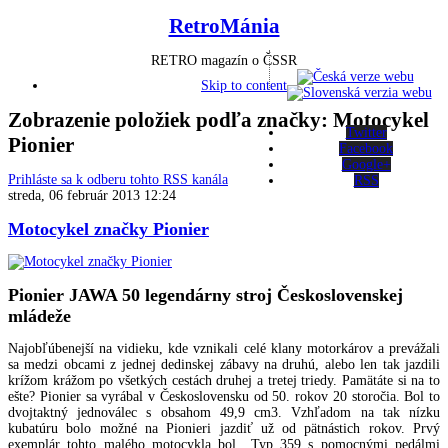
RetroMánia
RETRO magazín o ČSSR
Skip to content
Zobrazenie položiek podľa značky: Motocykel
Twitter
Pionier
Facebook
Google+
Prihláste sa k odberu tohto RSS kanála
RSS
streda, 06 február 2013 12:24
Motocykel značky Pionier
Pionier JAWA 50 legendárny stroj Československej
mládeže
Najobľúbenejší na vidieku, kde vznikali celé klany motorkárov a prevážali
sa medzi obcami z jednej dedinskej zábavy na druhú, alebo len tak jazdili
krížom krážom po všetkých cestách druhej a tretej triedy. Pamätáte si na to
ešte? Pionier sa vyrábal v Československu od 50. rokov 20 storočia. Bol to
dvojtaktný jednoválec s obsahom 49,9 cm3. Vzhľadom na tak nízku
kubatúru bolo možné na Pionieri jazdiť už od pätnástich rokov. Prvý
exemplár tohto malého motocykla bol Typ 359 s pomocnými pedálmi