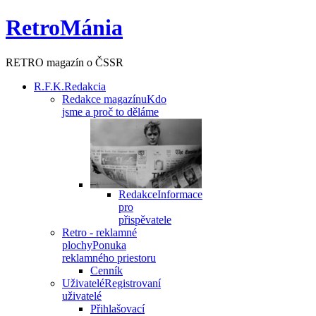
RetroMánia
RETRO magazín o ČSSR
R.F.K.
Redakcia
Redakce magazínu
Kdo
jsme a proč to děláme
Redakce
Informace
pro
přispěvatele
Retro - reklamné
plochy
Ponuka
reklamného priestoru
Cenník
Uživatelé
Registrovaní
uživatelé
Přihlašovací