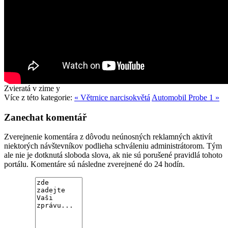
Zvieratá v zime
y
Více z této kategorie:
« Větrnice narcisokvětá
Automobil Probe 1 »
Zanechat komentář
Zverejnenie komentára z dôvodu neúnosných reklamných aktivít
niektorých návštevníkov podlieha schváleniu administrátorom. Tým
ale nie je dotknutá sloboda slova, ak nie sú porušené pravidlá tohoto
portálu. Komentáre sú následne zverejnené do 24 hodín.