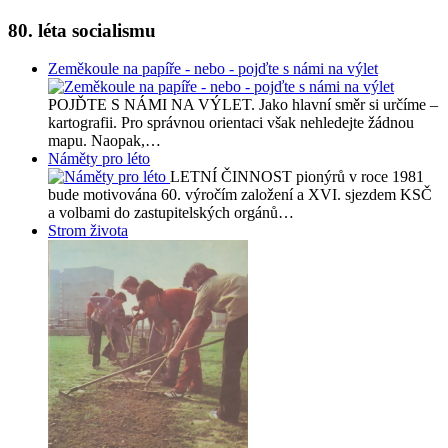
80. léta socialismu
Zeměkoule na papíře - nebo - pojďte s námi na výlet
POJĎTE S NÁMI NA VÝLET. Jako hlavní směr si určíme –
kartografii. Pro správnou orientaci však nehledejte žádnou
mapu. Naopak,…
Náměty pro léto
LETNÍ ČINNOST pionýrů v roce 1981
bude motivována 60. výročím založení a XVI. sjezdem KSČ
a volbami do zastupitelských orgánů…
Strom života