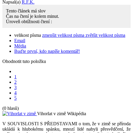
Napsal(a)
R.F.K.
Tento článek má
slov
Čas na čtení je kolem
minut.
Úroveň obtížnosti čtení :
velikost písma
zmenšit velikost písma
zvětšit velikost písma
Email
Média
Buďte první, kdo napíše komentář!
Ohodnotit tuto položku
1
2
3
4
5
(0 hlasů)
Vihorlat v zimě
Wikipédia
V SOUVISLOSTI S PŘEDSTAVAMI o tom, že v zimě se příroda
ukládá k hlubokému spánku, mnozí lidé nabyli přesvědčení, že