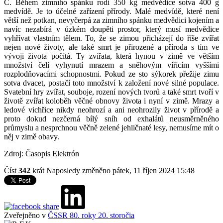
C. Během zimního spánku rodí 350 kg medvědice sotva 400 g
medvídě. Je to účelné zařízení přírody. Malé medvídě, které není
větší než potkan, nevyčerpá za zimního spánku medvědici kojením a
navíc nezabírá v úzkém doupěti prostor, který musí medvědice
vyhřívat vlastním tělem. To, že se zimou přicházejí do říše zvířat
nejen nové životy, ale také smrt je přirozené a příroda s tím ve
vývoji života počítá. Ty zvířata, která hynou v zimě ve větším
množství čelí vyhynutí mrazem a sněhovým vířícím vyššími
rozplodňovacími schopnostmi. Pokud ze sto sýkorek přežije zimu
sotva dvacet, postačí toto množství k založení nové silné populace.
Svatební hry zvířat, souboje, rození nových tvorů a také smrt tvoří v
životě zvířat koloběh věčné obnovy života i nyní v zimě. Mrazy a
ledové vichřice nikdy neohrozí a ani neohrozily život v přírodě a
proto dokud nezčerná bílý sníh od exhalátů neusměrněného
průmyslu a nesprchnou věčně zelené jehličnaté lesy, nemusíme mít o
něj v zimě obavy.
Zdroj: Časopis Elektrón
Číst
342
krát
Naposledy změněno pátek, 11 říjen 2024 15:48
Zveřejněno v
ČSSR 80. roky 20. storočia