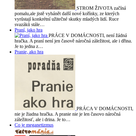
STROM ŽIVOTA začíná
pomalu,ale jistě vyhánět další nové kořínky, ze kterých
vyrůstají konkrétní užitečné skutky mladých lidí. Ruce
svazáků stále…
Praní, jako hra
PRÁCE V DOMÁCNOSTI, není žádná
hračka. A praní není jen časově náročná záležitost, ale i dřina.
Je to jedna z…
Pranie, ako hra
PRÁCA V DOMÁCNOSTI,
nie je žiadna hračka. A pranie nie je len časovo náročná
záležitosť, ale i drina. Je to…
Co je meganetizmus