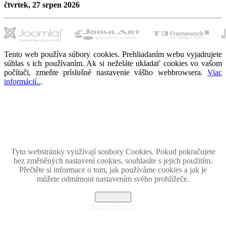
čtvrtek, 27 srpen 2026
Tento web používa súbory cookies. Prehliadaním webu vyjadrujete
súhlas s ich používaním. Ak si neželáte ukladať cookies vo vašom
počítači, zmeňte príslušné nastavenie vášho webbrowsera.
Viac
informácií..
.
Magazín retro spomienok so širokým časovým tématickým obsahom z obdobia bývalého
Československa.
Retromania 2010 - 2026. Všetky zobrazené ochranné známky, fotografie a informácie sú
majetkom ich oprávnených vlastnikov.
Tento projekt zrealizovalo
holdysoftware.sk
Tyto webstránky využívají soubory Cookies. Pokud pokračujete
bez změněných nastavení cookies, souhlasíte s jejich použitím.
Přečtěte si informace o tom, jak používáme cookies a jak je
můžete odmítnout nastavením svého prohlížeče.
Rozumím
Podrobnosti ...