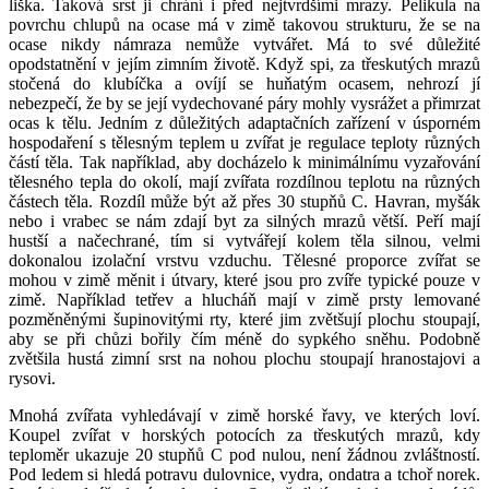
liška. Taková srst ji chrání i před nejtvrdšími mrazy. Pelikula na
povrchu chlupů na ocase má v zimě takovou strukturu, že se na
ocase nikdy námraza nemůže vytvářet. Má to své důležité
opodstatnění v jejím zimním životě. Když spi, za třeskutých mrazů
stočená do klubíčka a ovíjí se huňatým ocasem, nehrozí jí
nebezpečí, že by se její vydechované páry mohly vysrážet a přimrzat
ocas k tělu. Jedním z důležitých adaptačních zařízení v úsporném
hospodaření s tělesným teplem u zvířat je regulace teploty různých
částí těla. Tak například, aby docházelo k minimálnímu vyzařování
tělesného tepla do okolí, mají zvířata rozdílnou teplotu na různých
částech těla. Rozdíl může být až přes 30 stupňů C. Havran, myšák
nebo i vrabec se nám zdají byt za silných mrazů větší. Peří mají
hustší a načechrané, tím si vytvářejí kolem těla silnou, velmi
dokonalou izolační vrstvu vzduchu. Tělesné proporce zvířat se
mohou v zimě měnit i útvary, které jsou pro zvíře typické pouze v
zimě. Například tetřev a hlucháň mají v zimě prsty lemované
pozměněnými šupinovitými rty, které jim zvětšují plochu stoupají,
aby se při chůzi bořily čím méně do sypkého sněhu. Podobně
zvětšila hustá zimní srst na nohou plochu stoupají hranostajovi a
rysovi.
Mnohá ​​zvířata vyhledávají v zimě horské řavy, ve kterých loví.
Koupel zvířat v horských potocích za třeskutých mrazů, kdy
teploměr ukazuje 20 stupňů C pod nulou, není žádnou zvláštností.
Pod ledem si hledá potravu dulovnice, vydra, ondatra a tchoř norek.