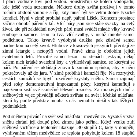
I ptáci vodnáře loví pod vodou. Soustřeďují se kolem vodopádů,
kde ještě voda nezamrzla. Některé druhy zvířat prožívají v tomto
ročním období souboje a říji, kdy musí být ve velmi dobré fyzické
kondici. Nyní v zimě probíhá např. páření Lišek. Koncem prosince
záčina období páření vlků. Vlčí páry jsou sice stále svazky na celý
život, ale při zakládání nových párů musí svádět mladé vlky krvavé
souboje o samice. Jsou to tvz. vlčí svatby, v nichž mnohé samci
podlehnou. Takto krvavě vydobytá družka pak zůstává samci
partnerkou na celý život. Hluboce v krasových jeskyních přecitají ze
zimní letargie i netopýři vodní. Právě zima je obdobím jejich
svatebních letů. Procitlé samci lezou po stěnách jeskyní, dělají
kolem nich krátké svatební lety a vyhledávají samice, se kterými se
páří. Po páření se ukládají znovu k zimnímu spánku, aby v něm
pokračovaly až do jara. V zimě probíhá i kamzičí říje. Na rozrytých
cestách kamzíků se třpytí rozvířené krystaly sněhu. Samci zajímají
před soky demonstrativní impozantní pózy, kterými kamuflují s
naježenou srstí své skutečné tělesné rozměry. Za mrazivých dnů a
sněhových vajec přivádějí některá zvířata na svět i křehká mláďata,
která by podle představ mnoha z nás nemohla přežít v tak těžkých
podmínkách.
Pod sněhem přivádí na svět svá mláďata i medvědice. Vysoká vrstva
sněhu chrání její doupě před zimou jako peřina. Když venku zuří
sněhová vichřice a teploměr ukazuje -30 stupňů C, tady v doupěti,
vyhřívaném tělem medvědice se teplota pohybuje kolem 18 stupňů