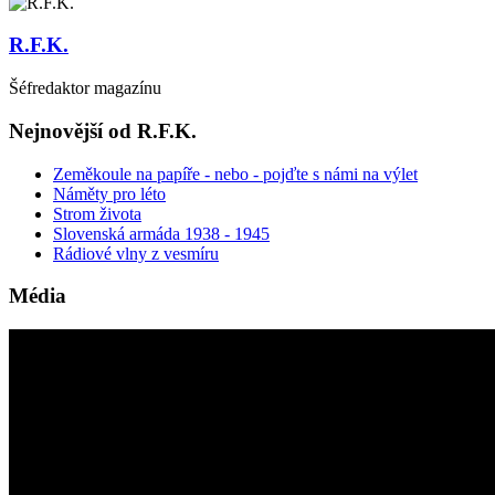
R.F.K.
Šéfredaktor magazínu
Nejnovější od R.F.K.
Zeměkoule na papíře - nebo - pojďte s námi na výlet
Náměty pro léto
Strom života
Slovenská armáda 1938 - 1945
Rádiové vlny z vesmíru
Média