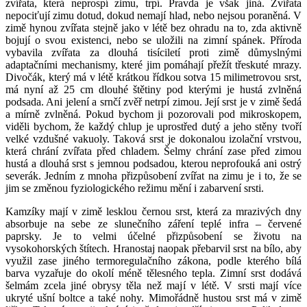
zvířata, která neprospí zimu, trpí. Pravda je však jiná. Zvířata
nepociťují zimu dotud, dokud nemají hlad, nebo nejsou poraněná. V
zimě hynou zvířata stejně jako v létě bez ohradu na to, zda aktivně
bojují o svou existenci, nebo se uložili na zimní spánek. Příroda
vybavila zvířata za dlouhá tisíciletí proti zimě důmyslnými
adaptačními mechanismy, které jim pomáhají přežít třeskuté mrazy.
Divočák, který má v létě krátkou řídkou sotva 15 milimetrovou srst,
má nyní až 25 cm dlouhé štětiny pod kterými je hustá zvlněná
podsada. Ani jelení a srnčí zvěř netrpí zimou. Její srst je v zimě šedá
a mírně zvlněná. Pokud bychom ji pozorovali pod mikroskopem,
viděli bychom, že každý chlup je uprostřed dutý a jeho stěny tvoří
velké vzdušné vakuoly. Taková srst je dokonalou izolační vrstvou,
která chrání zvířata před chladem. Šelmy chrání zase před zimou
hustá a dlouhá srst s jemnou podsadou, kterou neprofouká ani ostrý
severák. Jedním z mnoha přizpůsobení zvířat na zimu je i to, že se
jim se změnou fyziologického režimu mění i zabarvení srsti.
Kamzíky mají v zimě lesklou černou srst, která za mrazivých dny
absorbuje na sebe ze slunečního záření teplé infra – červené
paprsky. Je to velmi účelné přizpůsobení se životu na
vysokohorských štítech. Hranostaj naopak přebarvil srst na bílo, aby
využil zase jiného termoregulačního zákona, podle kterého bílá
barva vyzařuje do okolí méně tělesného tepla. Zimní srst dodává
šelmám zcela jiné obrysy těla než mají v létě. V srsti mají více
ukryté ušní boltce a také nohy. Mimořádně hustou srst má v zimě