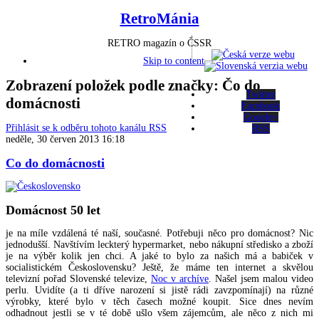
RetroMánia
RETRO magazín o ČSSR
Skip to content
Zobrazení položek podle značky: Čo do
Twitter
domácnosti
Facebook
Google+
Přihlásit se k odběru tohoto kanálu RSS
RSS
neděle, 30 červen 2013 16:18
Co do domácnosti
Domácnost 50 let
je na míle vzdálená té naší, současné. Potřebuji něco pro domácnost? Nic
jednodušší. Navštívím leckterý hypermarket, nebo nákupní středisko a zboží
je na výběr kolik jen chci. A jaké to bylo za našich má a babiček v
socialistickém Československu? Ještě, že máme ten internet a skvělou
televizní pořad Slovenské televize,
Noc v archíve
. Našel jsem malou video
perlu. Uvidíte (a ti dříve narození si jistě rádi zavzpomínají) na různé
výrobky, které bylo v těch časech možné koupit. Sice dnes nevím
odhadnout jestli se v té době ušlo všem zájemcům, ale něco z nich mi