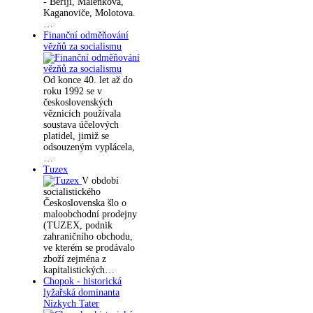
- Beriji, Malenkova,
Kaganoviče, Molotova.
…
Finanční odměňování
vězňů za socialismu
Od konce 40. let až do
roku 1992 se v
československých
věznicích používala
soustava účelových
platidel, jimiž se
odsouzeným vyplácela,
…
Tuzex
V období
socialistického
Československa šlo o
maloobchodní prodejny
(TUZEX, podnik
zahraničního obchodu,
ve kterém se prodávalo
zboží zejména z
kapitalistických…
Chopok - historická
lyžařská dominanta
Nízkych Tater