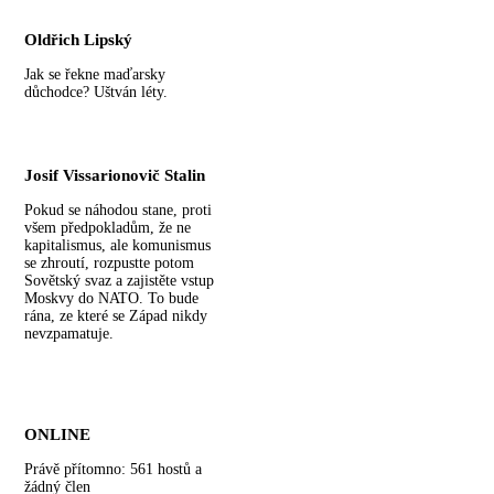
Oldřich Lipský
Jak se řekne maďarsky
důchodce? Uštván léty.
Josif Vissarionovič Stalin
Pokud se náhodou stane, proti
všem předpokladům, že ne
kapitalismus, ale komunismus
se zhroutí, rozpustte potom
Sovětský svaz a zajistěte vstup
Moskvy do NATO. To bude
rána, ze které se Západ nikdy
nevzpamatuje.
ONLINE
Právě přítomno: 561 hostů a
žádný člen