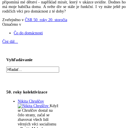
připomíná mé dětství - například mixér, který v ukázce uvidíte. Dodnes ho
má moje babička doma. A světe div se stále je funkční. I vy máte ještě po
rodičích věci pro domácnost z té doby?
Zveřejněno v
ČSR 50. roky 20. storočia
Označeno v
Čo do domácnosti
Číst dál...
Vyhľadávanie
50. roky kolektivizace
Nikita Chruščov
Když
se Chruščov dostal na
čelo strany, začal se
zbavovat všech lidí
věrných věci socialismu