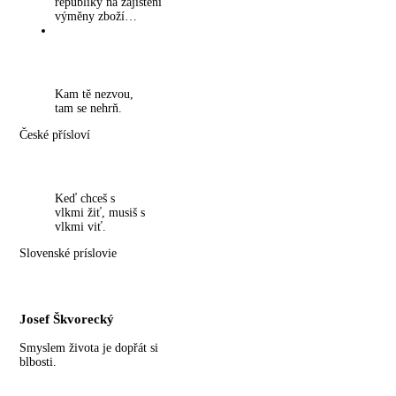
republiky na zajištění
výměny zboží…
Kam tě nezvou,
tam se nehrň.
České přísloví
Keď chceš s
vlkmi žiť, musiš s
vlkmi viť.
Slovenské príslovie
Josef Škvorecký
Smyslem života je dopřát si
blbosti.