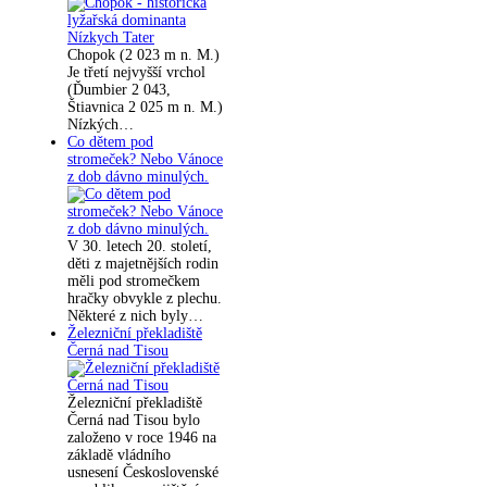
Chopok (2 023 m n. M.)
Je třetí nejvyšší vrchol
(Ďumbier 2 043,
Štiavnica 2 025 m n. M.)
Nízkých…
Co dětem pod
stromeček? Nebo Vánoce
z dob dávno minulých.
V 30. letech 20. století,
děti z majetnějších rodin
měli pod stromečkem
hračky obvykle z plechu.
Některé z nich byly…
Železniční překladiště
Černá nad Tisou
Železniční překladiště
Černá nad Tisou bylo
založeno v roce 1946 na
základě vládního
usnesení Československé